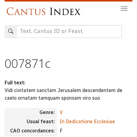
Skip
Togg
to
navig
main
content
007871c
Full text:
Vidi civitatem sanctam Jerusalem descendentem de
caelo ornatam tamquam sponsam viro suo
Genre:
V
Usual feast:
In Dedicatione Ecclesiae
CAO concordances:
F