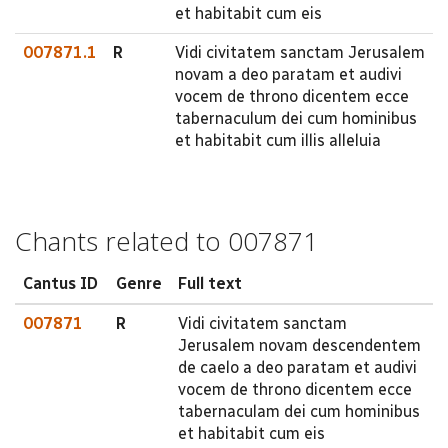
et habitabit cum eis
007871.1
R
Vidi civitatem sanctam Jerusalem
novam a deo paratam et audivi
vocem de throno dicentem ecce
tabernaculum dei cum hominibus
et habitabit cum illis alleluia
Chants related to 007871
Cantus ID
Genre
Full text
007871
R
Vidi civitatem sanctam
Jerusalem novam descendentem
de caelo a deo paratam et audivi
vocem de throno dicentem ecce
tabernaculam dei cum hominibus
et habitabit cum eis