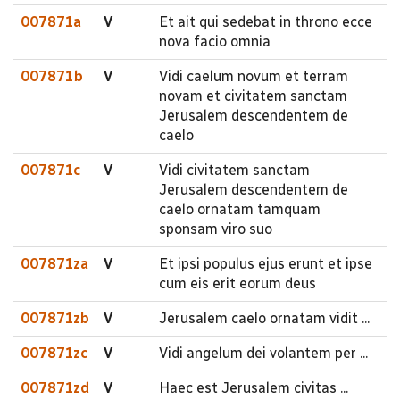
007871a
V
Et ait qui sedebat in throno ecce
nova facio omnia
007871b
V
Vidi caelum novum et terram
novam et civitatem sanctam
Jerusalem descendentem de
caelo
007871c
V
Vidi civitatem sanctam
Jerusalem descendentem de
caelo ornatam tamquam
sponsam viro suo
007871za
V
Et ipsi populus ejus erunt et ipse
cum eis erit eorum deus
007871zb
V
Jerusalem caelo ornatam vidit ...
007871zc
V
Vidi angelum dei volantem per ...
007871zd
V
Haec est Jerusalem civitas ...