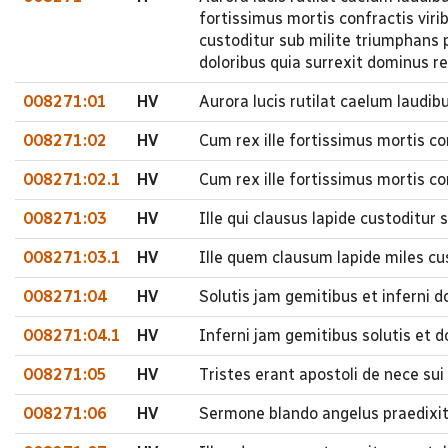
fortissimus mortis confractis viri
custoditur sub milite triumphans p
doloribus quia surrexit dominus 
008271:01
HV
Aurora lucis rutilat caelum laudi
008271:02
HV
Cum rex ille fortissimus mortis co
008271:02.1
HV
Cum rex ille fortissimus mortis co
008271:03
HV
Ille qui clausus lapide custoditur
008271:03.1
HV
Ille quem clausum lapide miles cu
008271:04
HV
Solutis jam gemitibus et inferni 
008271:04.1
HV
Inferni jam gemitibus solutis et 
008271:05
HV
Tristes erant apostoli de nece su
008271:06
HV
Sermone blando angelus praedixit