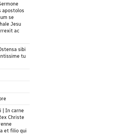
| Sermone
s apostolos
tium se
chale Jesu
rrexit ac
Ostensa sibi
entissime tu
ore
 | In carne
Rex Christe
erenne
 et filio qui