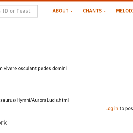
ABOUT
CHANTS
MELOD
um vivere osculant pedes domini
hesaurus/Hymni/AuroraLucis.html
Log in
to po
ork