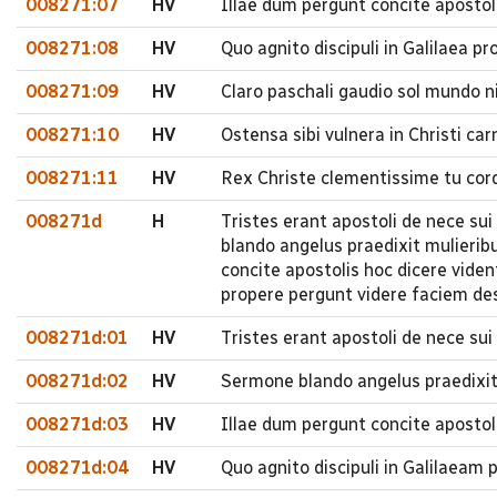
008271:07
HV
Illae dum pergunt concite apostol
008271:08
HV
Quo agnito discipuli in Galilaea 
008271:09
HV
Claro paschali gaudio sol mundo n
008271:10
HV
Ostensa sibi vulnera in Christi c
008271:11
HV
Rex Christe clementissime tu cor
008271d
H
Tristes erant apostoli de nece su
blando angelus praedixit mulierib
concite apostolis hoc dicere viden
propere pergunt videre faciem de
008271d:01
HV
Tristes erant apostoli de nece su
008271d:02
HV
Sermone blando angelus praedixit
008271d:03
HV
Illae dum pergunt concite apostol
008271d:04
HV
Quo agnito discipuli in Galilaeam