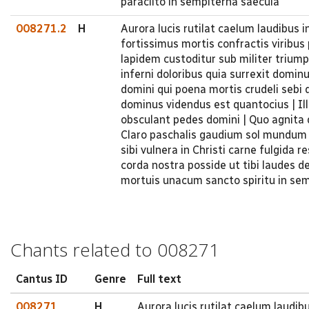
paraclito in sempiterna saecula
008271.2
H
Aurora lucis rutilat caelum laudibus 
fortissimus mortis confractis viribus
lapidem custoditur sub militer triump
inferni doloribus quia surrexit domin
domini qui poena mortis crudeli sebi 
dominus videndus est quantocius | Il
obsculant pedes domini | Quo agnita d
Claro paschalis gaudium sol mundum 
sibi vulnera in Christi carne fulgida
corda nostra posside ut tibi laudes d
mortuis unacum sancto spiritu in se
Chants related to 008271
Cantus ID
Genre
Full text
008271
H
Aurora lucis rutilat caelum laudib