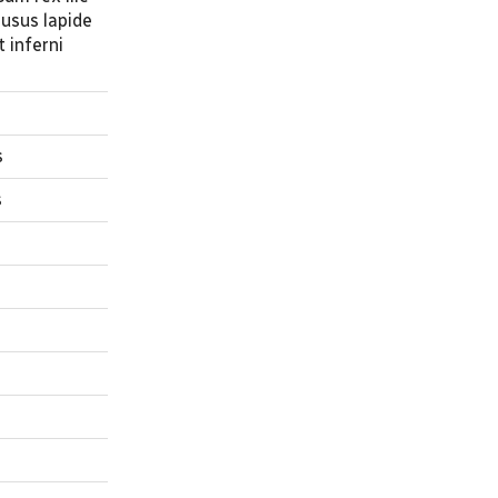
ausus lapide
 inferni
s
s