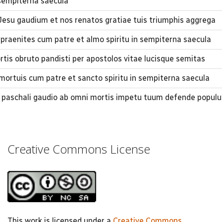
 sempiterna saecula
esu gaudium et nos renatos gratiae tuis triumphis aggrega
ta praenites cum patre et almo spiritu in sempiterna saecula
mortis obruto pandisti per apostolos vitae lucisque semitas
a mortuis cum patre et sancto spiritu in sempiterna saecula
paschali gaudio ab omni mortis impetu tuum defende popul
Creative Commons License
This work is licensed under a
Creative Commons