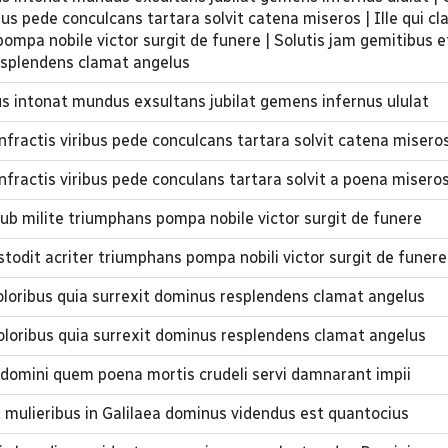
bus pede conculcans tartara solvit catena miseros | Ille qui cl
ompa nobile victor surgit de funere | Solutis jam gemitibus et
resplendens clamat angelus
bus intonat mundus exsultans jubilat gemens infernus ululat
nfractis viribus pede conculcans tartara solvit catena misero
nfractis viribus pede conculans tartara solvit a poena misero
 sub milite triumphans pompa nobile victor surgit de funere
stodit acriter triumphans pompa nobili victor surgit de funere
doloribus quia surrexit dominus resplendens clamat angelus
doloribus quia surrexit dominus resplendens clamat angelus
i domini quem poena mortis crudeli servi damnarant impii
 mulieribus in Galilaea dominus videndus est quantocius