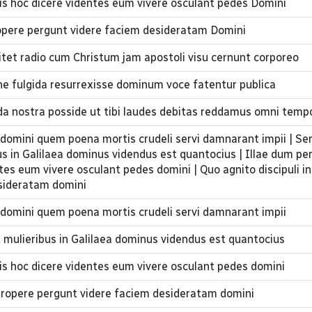
is hoc dicere videntes eum vivere osculant pedes Domini
propere pergunt videre faciem desideratam Domini
itet radio cum Christum jam apostoli visu cernunt corporeo
arne fulgida resurrexisse dominum voce fatentur publica
da nostra posside ut tibi laudes debitas reddamus omni temp
i domini quem poena mortis crudeli servi damnarant impii | S
us in Galilaea dominus videndus est quantocius | Illae dum pe
tes eum vivere osculant pedes domini | Quo agnito discipuli i
sideratam domini
i domini quem poena mortis crudeli servi damnarant impii
 mulieribus in Galilaea dominus videndus est quantocius
is hoc dicere videntes eum vivere osculant pedes domini
 propere pergunt videre faciem desideratam domini