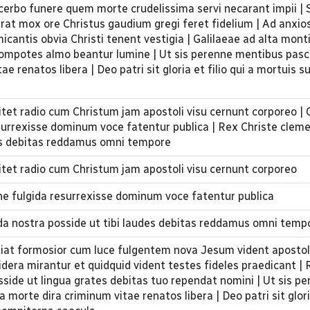
 acerbo funere quem morte crudelissima servi necarant impii 
rat mox ore Christus gaudium gregi feret fidelium | Ad anxio
icantis obvia Christi tenent vestigia | Galilaeae ad alta mon
compotes almo beantur lumine | Ut sis perenne mentibus pas
 renatos libera | Deo patri sit gloria et filio qui a mortuis su
itet radio cum Christum jam apostoli visu cernunt corporeo | 
resurrexisse dominum voce fatentur publica | Rex Christe clem
des debitas reddamus omni tempore
itet radio cum Christum jam apostoli visu cernunt corporeo
arne fulgida resurrexisse dominum voce fatentur publica
da nostra posside ut tibi laudes debitas reddamus omni temp
at formosior cum luce fulgentem nova Jesum vident apostoli
dera mirantur et quidquid vident testes fideles praedicant | 
side ut lingua grates debitas tuo rependat nomini | Ut sis p
orte dira criminum vitae renatos libera | Deo patri sit gloria