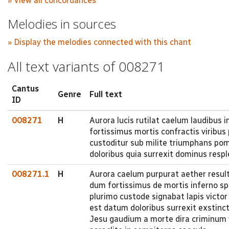
» View all concordances
Melodies in sources
» Display the melodies connected with this chant
All text variants of 008271
Cantus
Genre
Full text
ID
008271
H
Aurora lucis rutilat caelum laudibus 
fortissimus mortis confractis viribus 
custoditur sub milite triumphans pomp
doloribus quia surrexit dominus resp
008271.1
H
Aurora caelum purpurat aether result
dum fortissimus de mortis inferno sp
plurimo custode signabat lapis victor
est datum doloribus surrexit exstinc
Jesu gaudium a morte dira criminum vit