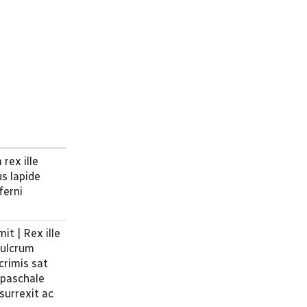
rex ille
us lapide
ferni
t | Rex ille
pulcrum
crimis sat
 paschale
 surrexit ac