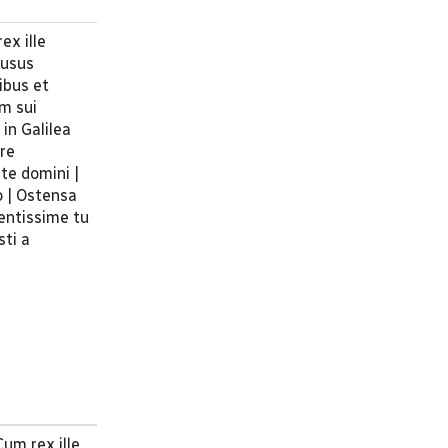
ex ille
ausus
ibus et
em sui
in Galilea
ere
te domini |
o | Ostensa
mentissime tu
sti a
Cum rex ille