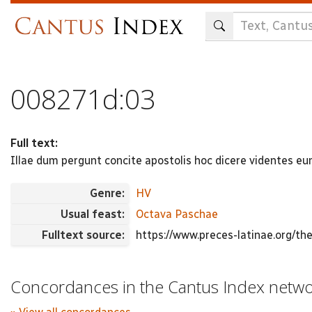
Skip
to
main
content
008271d:03
Full text:
Illae dum pergunt concite apostolis hoc dicere videntes e
Genre:
HV
Usual feast:
Octava Paschae
Fulltext source:
https://www.preces-latinae.org/t
Concordances in the Cantus Index netw