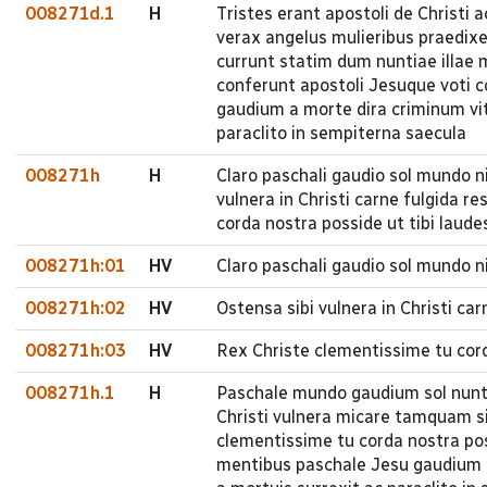
008271d.1
H
Tristes erant apostoli de Christi
verax angelus mulieribus praedixe
currunt statim dum nuntiae illae m
conferunt apostoli Jesuque voti 
gaudium a morte dira criminum vitae
paraclito in sempiterna saecula
008271h
H
Claro paschali gaudio sol mundo n
vulnera in Christi carne fulgida 
corda nostra posside ut tibi lau
008271h:01
HV
Claro paschali gaudio sol mundo n
008271h:02
HV
Ostensa sibi vulnera in Christi c
008271h:03
HV
Rex Christe clementissime tu cor
008271h.1
H
Paschale mundo gaudium sol nunti
Christi vulnera micare tamquam si
clementissime tu corda nostra pos
mentibus paschale Jesu gaudium a m