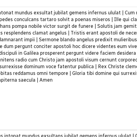
intonat mundus exsultat jubilat gemens infernus ululat | Cum r
 pedes conculcans tartaro solvit a poenas miseros | Ille qui cl
hans pompa nobile victor surgit de funere | Solutis jam gemit
us resplendens clamat angelus | Tristis erant apostoli de nec
damnarant impii | Sermone blando angelus predixit mulieribus 
le dum pergunt conciter apostoli hoc dicere videntes eum viv
iscipuli in Galilea prosperent pergunt videre faciem desidera 
nitens radio cum Christo jam apostoli visum cernunt corpore
 resurrexisse dominum voce fatentur publica | Rex Christe cle
ebitas reddamus omni tempore | Gloria tibi domine qui surrexi
mpiterna saecula | Amen
us intonat mundus exsultans jubilat gemens infernus ululat | 