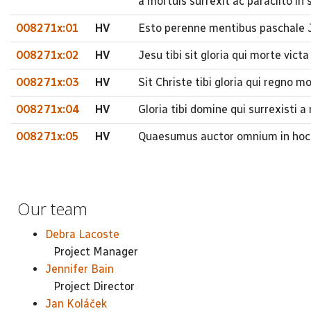
a mortuis surrexit ac paraclito in
008271x:01
HV
Esto perenne mentibus paschale J
008271x:02
HV
Jesu tibi sit gloria qui morte vic
008271x:03
HV
Sit Christe tibi gloria qui regno 
008271x:04
HV
Gloria tibi domine qui surrexisti 
008271x:05
HV
Quaesumus auctor omnium in hoc 
Our team
Debra Lacoste
Project Manager
Jennifer Bain
Project Director
Jan Koláček