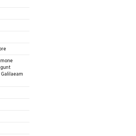
ore
ermone
rgunt
n Galilaeam