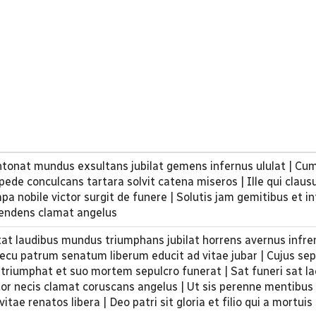
intonat mundus exsultans jubilat gemens infernus ululat | Cum 
pede conculcans tartara solvit catena miseros | Ille qui claus
a nobile victor surgit de funere | Solutis jam gemitibus et in
lendens clamat angelus
at laudibus mundus triumphans jubilat horrens avernus infremi
ecu patrum senatum liberum educit ad vitae jubar | Cujus se
 triumphat et suo mortem sepulcro funerat | Sat funeri sat la
tor necis clamat coruscans angelus | Ut sis perenne mentibus
ae renatos libera | Deo patri sit gloria et filio qui a mortuis