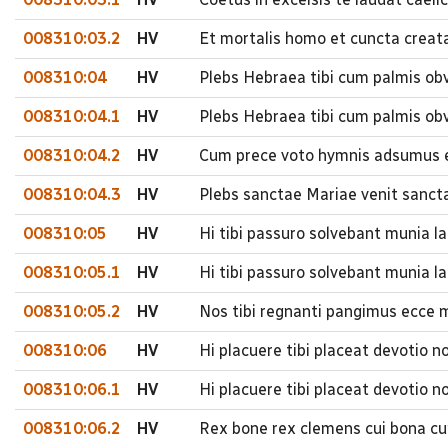
008310:03.2
HV
Et mortalis homo et cuncta creat
008310:04
HV
Plebs Hebraea tibi cum palmis ob
008310:04.1
HV
Plebs Hebraea tibi cum palmis obv
008310:04.2
HV
Cum prece voto hymnis adsumus e
008310:04.3
HV
Plebs sanctae Mariae venit sanct
008310:05
HV
Hi tibi passuro solvebant munia l
008310:05.1
HV
Hi tibi passuro solvebant munia la
008310:05.2
HV
Nos tibi regnanti pangimus ecce 
008310:06
HV
Hi placuere tibi placeat devotio 
008310:06.1
HV
Hi placuere tibi placeat devotio n
008310:06.2
HV
Rex bone rex clemens cui bona cu