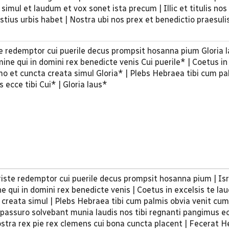
simul et laudum et vox sonet ista precum | Illic et titulis no
stius urbis habet | Nostra ubi nos prex et benedictio praesul
ste redemptor cui puerile decus prompsit hosanna pium Gloria l
mine qui in domini rex benedicte venis Cui puerile* | Coetus in
mo et cuncta creata simul Gloria* | Plebs Hebraea tibi cum pa
ecce tibi Cui* | Gloria laus*
Christe redemptor cui puerile decus prompsit hosanna pium | Isr
ne qui in domini rex benedicte venis | Coetus in excelsis te la
creata simul | Plebs Hebraea tibi cum palmis obvia venit cum
i passuro solvebant munia laudis nos tibi regnanti pangimus e
nostra rex pie rex clemens cui bona cuncta placent | Fecerat 