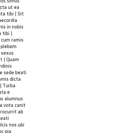
nos simus
cta ut ea
 tibi | Sit
raecordia
is in nobis
tibi |
t cum ramis
e plebem
s sexus
nt | Quam
ndinis
de sede beati
amis dicta
| Turba
ata e
dus alumnus
ia vota canit
procurrit ab
eati
lcis nos ubi
nc pia