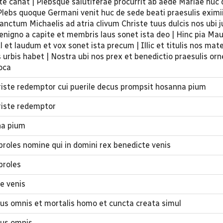
iste canat | Plebsque salutiferae procurrit ab aede Mariae hu
lebs quoque Germani venit huc de sede beati praesulis eximi
anctum Michaelis ad atria clivum Christe tuus dulcis nos ubi j
enigno a capite et membris laus sonet ista deo | Hinc pia Maur
 et laudum et vox sonet ista precum | Illic et titulis nos mate
 urbis habet | Nostra ubi nos prex et benedictio praesulis or
oca
Christe redemptor cui puerile decus prompsit hosanna pium
hriste redemptor
na pium
a proles nomine qui in domini rex benedicte venis
 proles
e venis
icus omnis et mortalis homo et cuncta creata simul
cus omnis