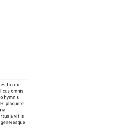
 es tu rex
elicus omnis
to hymnis
 Hi placuere
ria
rtus a vitiis
Degeneresque