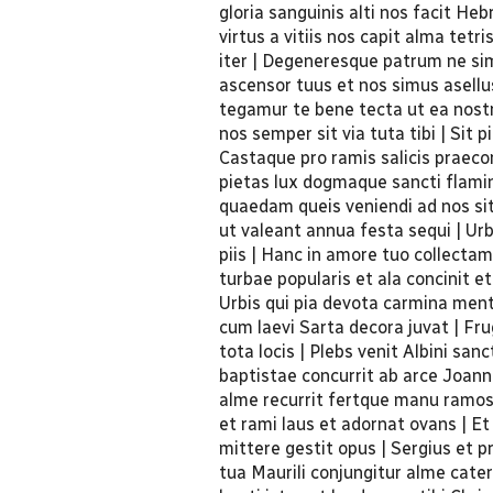
gloria sanguinis alti nos facit Heb
virtus a vitiis nos capit alma tet
iter | Degeneresque patrum ne simu
ascensor tuus et nos simus asellu
tegamur te bene tecta ut ea nost
nos semper sit via tuta tibi | Sit p
Castaque pro ramis salicis praeco
pietas lux dogmaque sancti flamini
quaedam queis veniendi ad nos sit
ut valeant annua festa sequi | Urb
piis | Hanc in amore tuo collecta
turbae popularis et ala concinit e
Urbis qui pia devota carmina men
cum laevi Sarta decora juvat | Fr
tota locis | Plebs venit Albini sa
baptistae concurrit ab arce Joann
alme recurrit fertque manu ramos 
et rami laus et adornat ovans | E
mittere gestit opus | Sergius et p
tua Maurili conjungitur alme cater