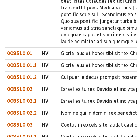
beati istas ut laudes rex tibi Chr
transmittit pons Meduana tuus | P
pontificisque sui | Scandimus en s
Quo sua pontifici jungatur turba b
veniamus ad atria sancti quo simul
una quae caput et specimen istius
laude ac mittat ad sua quemque l
008310:01
HV
Gloria laus et honor tibi sit rex 
008310:01.1
HV
Gloria laus et honor tibi sit rex C
008310:01.2
HV
Cui puerile decus prompsit hosan
008310:02
HV
Israel es tu rex Davidis et inclyt
008310:02.1
HV
Israel es tu rex Davidis et inclyta
008310:02.2
HV
Nomine qui in domini rex benedict
008310:03
HV
Coetus in excelsis te laudat cael
008310:03.1
HV
Coetus in excelsis te laudat caeli