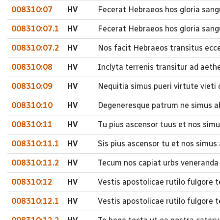
008310:07
HV
Fecerat Hebraeos hos gloria sangu
008310:07.1
HV
Fecerat Hebraeos hos gloria sangu
008310:07.2
HV
Nos facit Hebraeos transitus ecce
008310:08
HV
Inclyta terrenis transitur ad aether
008310:09
HV
Nequitia simus pueri virtute viet
008310:10
HV
Degeneresque patrum ne simus ab 
008310:11
HV
Tu pius ascensor tuus et nos simu
008310:11.1
HV
Sis pius ascensor tu et nos simus 
008310:11.2
HV
Tecum nos capiat urbs veneranda 
008310:12
HV
Vestis apostolicae rutilo fulgore
008310:12.1
HV
Vestis apostolicae rutilo fulgore