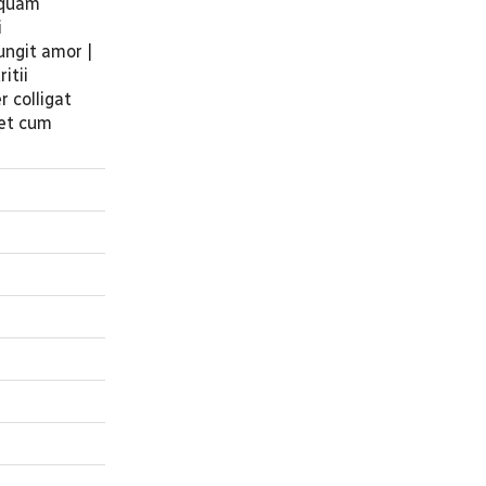
c quam
i
ungit amor |
itii
r colligat
net cum