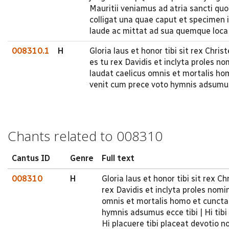
Mauritii veniamus ad atria sancti quo 
colligat una quae caput et specimen i
laude ac mittat ad sua quemque loca
008310.1
H
Gloria laus et honor tibi sit rex Chri
es tu rex Davidis et inclyta proles no
laudat caelicus omnis et mortalis ho
venit cum prece voto hymnis adsumus 
Chants related to 008310
Cantus ID
Genre
Full text
008310
H
Gloria laus et honor tibi sit rex 
rex Davidis et inclyta proles nomi
omnis et mortalis homo et cuncta 
hymnis adsumus ecce tibi | Hi tib
Hi placuere tibi placeat devotio 