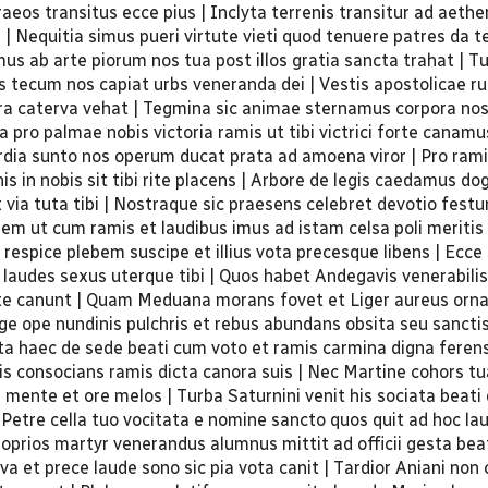
raeos transitus ecce pius | Inclyta terrenis transitur ad aether
ris | Nequitia simus pueri virtute vieti quod tenuere patres da
s ab arte piorum nos tua post illos gratia sancta trahat | Tu
s tecum nos capiat urbs veneranda dei | Vestis apostolicae rut
ra caterva vehat | Tegmina sic animae sternamus corpora nos
ia pro palmae nobis victoria ramis ut tibi victrici forte canamus
rdia sunto nos operum ducat prata ad amoena viror | Pro rami
s in nobis sit tibi rite placens | Arbore de legis caedamus d
 via tuta tibi | Nostraque sic praesens celebret devotio fest
em ut cum ramis et laudibus imus ad istam celsa poli meritis 
m respice plebem suscipe et illius vota precesque libens | Ecc
t laudes sexus uterque tibi | Quos habet Andegavis venerabili
te canunt | Quam Meduana morans fovet et Liger aureus orna
uge ope nundinis pulchris et rebus abundans obsita seu sancti
ncta haec de sede beati cum voto et ramis carmina digna ferens
is consocians ramis dicta canora suis | Nec Martine cohors tu
mente et ore melos | Turba Saturnini venit his sociata beat
t Petre cella tuo vocitata e nomine sancto quos quit ad hoc l
roprios martyr venerandus alumnus mittit ad officii gesta beat
va et prece laude sono sic pia vota canit | Tardior Aniani non 