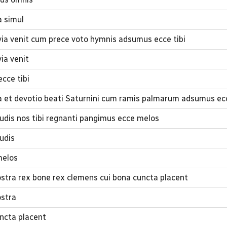
a simul
via venit cum prece voto hymnis adsumus ecce tibi
ia venit
cce tibi
a et devotio beati Saturnini cum ramis palmarum adsumus ecc
audis nos tibi regnanti pangimus ecce melos
udis
melos
nostra rex bone rex clemens cui bona cuncta placent
ostra
ncta placent