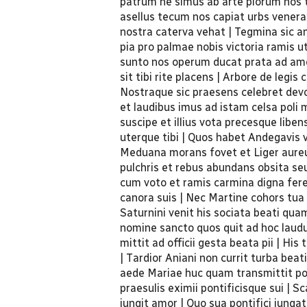
patrum ne simus ab arte piorum nos tu
asellus tecum nos capiat urbs veneran
nostra caterva vehat | Tegmina sic an
pia pro palmae nobis victoria ramis ut
sunto nos operum ducat prata ad amoe
sit tibi rite placens | Arbore de leg
Nostraque sic praesens celebret dev
et laudibus imus ad istam celsa poli 
suscipe et illius vota precesque libe
uterque tibi | Quos habet Andegavis 
Meduana morans fovet et Liger aureus
pulchris et rebus abundans obsita seu
cum voto et ramis carmina digna fere
canora suis | Nec Martine cohors tua
Saturnini venit his sociata beati quam
nomine sancto quos quit ad hoc laud
mittit ad officii gesta beata pii | Hi
| Tardior Aniani non currit turba beat
aede Mariae huc quam transmittit po
praesulis eximii pontificisque sui | 
jungit amor | Quo sua pontifici junga