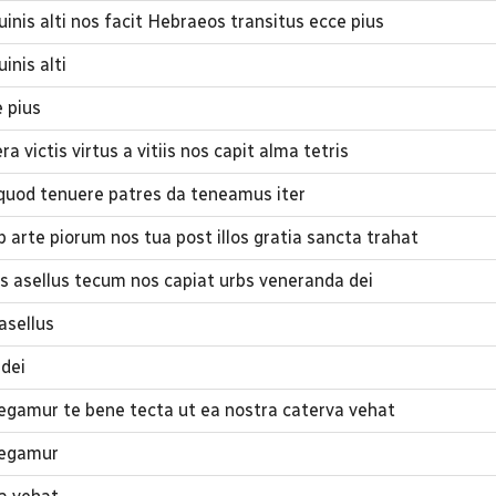
inis alti nos facit Hebraeos transitus ecce pius
inis alti
 pius
a victis virtus a vitiis nos capit alma tetris
i quod tenuere patres da teneamus iter
arte piorum nos tua post illos gratia sancta trahat
s asellus tecum nos capiat urbs veneranda dei
asellus
dei
 tegamur te bene tecta ut ea nostra caterva vehat
 tegamur