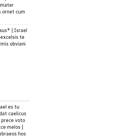
s mater
is ornet cum
aus* | Israel
 excelsis te
lmis obviani
ael es tu
udat caelicus
 prece voto
cce melos |
Hebraeos hos