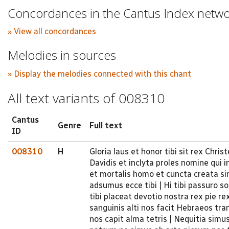
Concordances in the Cantus Index netw
» View all concordances
Melodies in sources
» Display the melodies connected with this chant
All text variants of 008310
Cantus
Genre
Full text
ID
008310
H
Gloria laus et honor tibi sit rex Chri
Davidis et inclyta proles nomine qui i
et mortalis homo et cuncta creata si
adsumus ecce tibi | Hi tibi passuro s
tibi placeat devotio nostra rex pie r
sanguinis alti nos facit Hebraeos trans
nos capit alma tetris | Nequitia simu