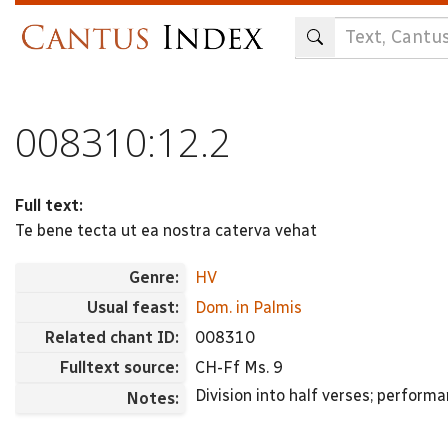
Skip
to
main
content
008310:12.2
Full text:
Te bene tecta ut ea nostra caterva vehat
Genre:
HV
Usual feast:
Dom. in Palmis
Related chant ID:
008310
Fulltext source:
CH-Ff Ms. 9
Division into half verses; performa
Notes: