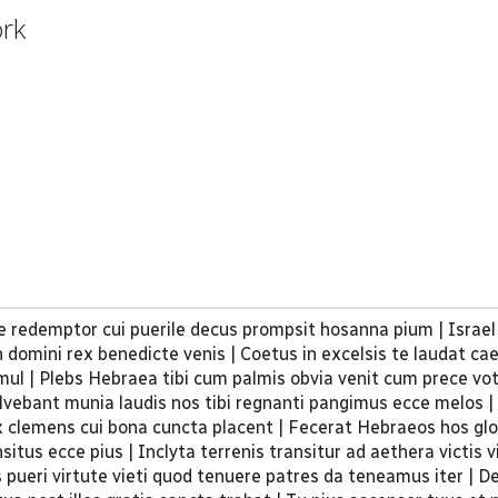
ork
ste redemptor cui puerile decus prompsit hosanna pium | Israel
n domini rex benedicte venis | Coetus in excelsis te laudat ca
mul | Plebs Hebraea tibi cum palmis obvia venit cum prece vo
olvebant munia laudis nos tibi regnanti pangimus ecce melos |
ex clemens cui bona cuncta placent | Fecerat Hebraeos hos glo
itus ecce pius | Inclyta terrenis transitur ad aethera victis vi
s pueri virtute vieti quod tenuere patres da teneamus iter | 