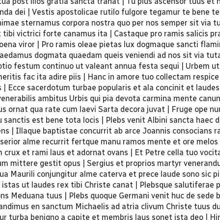
a post illos gratia sancta trahat | Tu pius ascensor tuus et 
da dei | Vestis apostolicae rutilo fulgore tegamur te bene te
imae sternamus corpora nostra quo per nos semper sit via tuta
 tibi victrici forte canamus ita | Castaque pro ramis salicis p
na viror | Pro ramis oleae pietas lux dogmaque sancti flamin
is caedamus dogmata quaedam queis veniendi ad nos sit via tuta 
otio festum continuo ut valeant annua festa sequi | Urbem u
meritis fac ita adire piis | Hanc in amore tuo collectam respic
ns | Ecce sacerdotum turbae popularis et ala concinit et laude
venerabilis ambitus Urbis qui pia devota carmina mente canu
 ornat qua rate cum laevi Sarta decora juvat | Fruge ope nu
 sanctis est bene tota locis | Plebs venit Albini sancta haec 
ns | Illaque baptistae concurrit ab arce Joannis consocians r
 serior alme recurrit fertque manu ramos mente et ore melos 
 crux et rami laus et adornat ovans | Et Petre cella tuo vocit
um mittere gestit opus | Sergius et proprios martyr veneran
s tua Maurili conjungitur alme caterva et prece laude sono sic p
i istas ut laudes rex tibi Christe canat | Plebsque salutiferae 
ns Meduana tuus | Plebs quoque Germani venit huc de sede b
Scandimus en sanctum Michaelis ad atria clivum Christe tuus du
tur turba benigno a capite et membris laus sonet ista deo | Hi