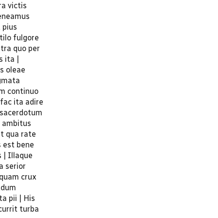
a victis
 teneamus
 pius
ilo fulgore
tra quo per
 ita |
s oleae
ogmata
um continuo
fac ita adire
e sacerdotum
s ambitus
t qua rate
s est bene
 | Illaque
a serior
i quam crux
audum
a pii | His
currit turba