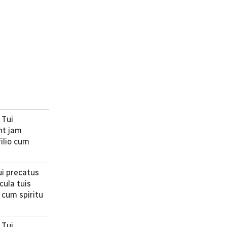
 Tui
nt jam
filio cum
ui precatus
cula tuis
o cum spiritu
 Tui