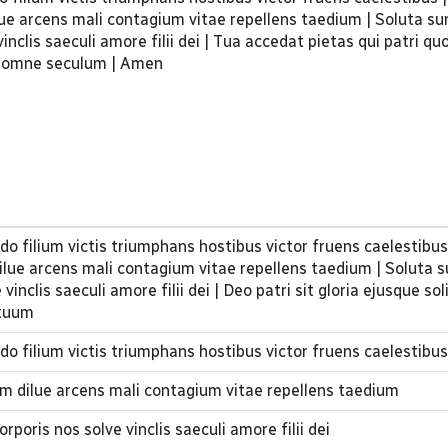
e arcens mali contagium vitae repellens taedium | Soluta su
vinclis saeculi amore filii dei | Tua accedat pietas qui patri qu
r omne seculum | Amen
o filium victis triumphans hostibus victor fruens caelestibus 
ue arcens mali contagium vitae repellens taedium | Soluta s
vinclis saeculi amore filii dei | Deo patri sit gloria ejusque sol
etuum
do filium victis triumphans hostibus victor fruens caelestibus
 dilue arcens mali contagium vitae repellens taedium
rporis nos solve vinclis saeculi amore filii dei