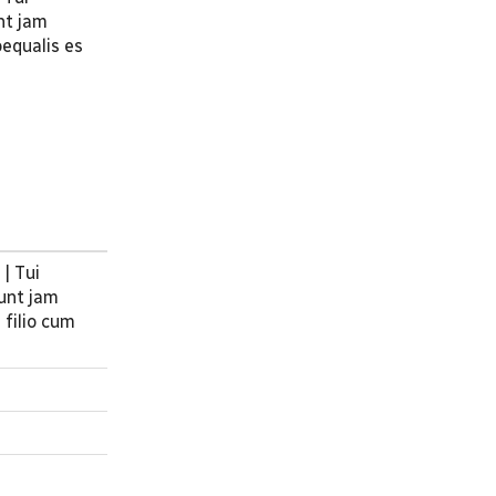
nt jam
oequalis es
| Tui
unt jam
i filio cum