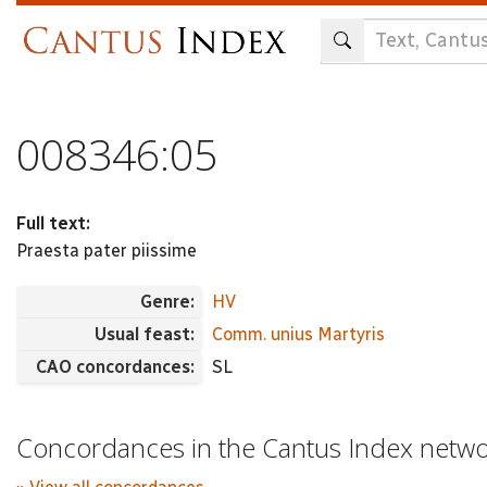
Skip
to
main
content
008346:05
Full text:
Praesta pater piissime
Genre:
HV
Usual feast:
Comm. unius Martyris
CAO concordances:
SL
Concordances in the Cantus Index netw