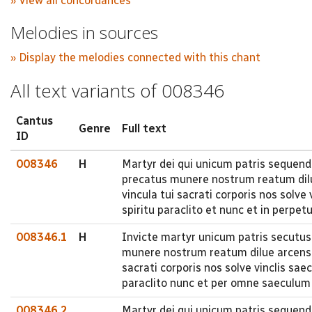
» View all concordances
Melodies in sources
» Display the melodies connected with this chant
All text variants of 008346
Cantus
Genre
Full text
ID
008346
H
Martyr dei qui unicum patris sequendo
precatus munere nostrum reatum dilu
vincula tui sacrati corporis nos solve v
spiritu paraclito et nunc et in perpe
008346.1
H
Invicte martyr unicum patris secutus 
munere nostrum reatum dilue arcens m
sacrati corporis nos solve vinclis saec
paraclito nunc et per omne saeculum
008346.2
Martyr dei qui unicum patris sequendo