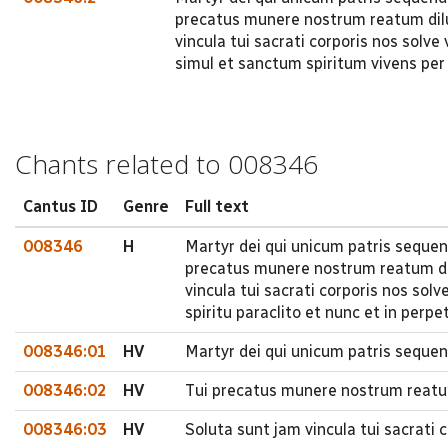
precatus munere nostrum reatum dilu
vincula tui sacrati corporis nos solve 
simul et sanctum spiritum vivens pe
Chants related to 008346
Cantus ID
Genre
Full text
008346
H
Martyr dei qui unicum patris sequend
precatus munere nostrum reatum dil
vincula tui sacrati corporis nos solve 
spiritu paraclito et nunc et in perp
008346:01
HV
Martyr dei qui unicum patris sequen
008346:02
HV
Tui precatus munere nostrum reatum
008346:03
HV
Soluta sunt jam vincula tui sacrati co