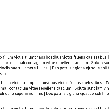
 filium victis triumphans hostibus victor fruens caelestibus |
e arcens mali contagium vitae repellens taedium | Soluta su
inclis saeculi amore filii dei | Deo patri sit gloria ejusque soli 
tuum
filium victis triumphas hostibus victor fruens caelestibus | T
ali contagium vitae repellens taedium | Soluta sunt jam vin
uli dono superni numinis | Deo patri sit gloria ejusque soli fili
 filium victis triumphans hostibus victor fruens caelestibus |