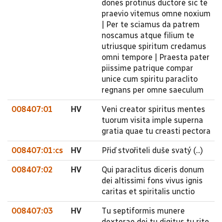
dones protinus ductore sic te
praevio vitemus omne noxium
| Per te sciamus da patrem
noscamus atque filium te
utriusque spiritum credamus
omni tempore | Praesta pater
piissime patrique compar
unice cum spiritu paraclito
regnans per omne saeculum
008407:01
HV
Veni creator spiritus mentes
tuorum visita imple superna
gratia quae tu creasti pectora
008407:01:cs
HV
Přiď stvořiteli duše svatý (...)
008407:02
HV
Qui paraclitus diceris donum
dei altissimi fons vivus ignis
caritas et spiritalis unctio
008407:03
HV
Tu septiformis munere
dexterae dei tu digitus tu rite