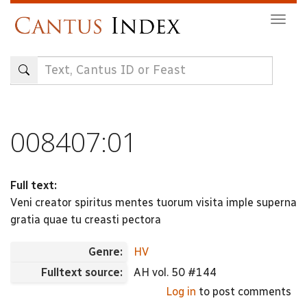
Skip
Togg
to
navig
main
content
008407:01
Full text:
Veni creator spiritus mentes tuorum visita imple superna
gratia quae tu creasti pectora
Genre:
HV
Fulltext source:
AH vol. 50 #144
Log in
to post comments