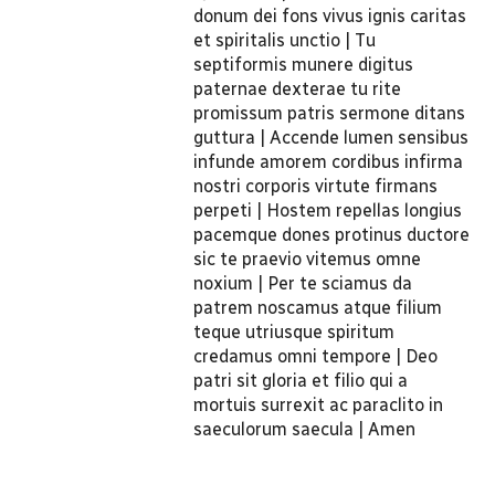
donum dei fons vivus ignis caritas
et spiritalis unctio | Tu
septiformis munere digitus
paternae dexterae tu rite
promissum patris sermone ditans
guttura | Accende lumen sensibus
infunde amorem cordibus infirma
nostri corporis virtute firmans
perpeti | Hostem repellas longius
pacemque dones protinus ductore
sic te praevio vitemus omne
noxium | Per te sciamus da
patrem noscamus atque filium
teque utriusque spiritum
credamus omni tempore | Deo
patri sit gloria et filio qui a
mortuis surrexit ac paraclito in
saeculorum saecula | Amen