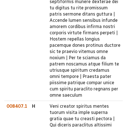
septiformis munere dexterae dei
tu digitus tu rite promissum
patris sermone ditans guttura |
Accende lumen sensibus infunde
amorem cordibus infirma nostri
corporis virtute firmans perpeti |
Hostem repellas longius
pacemque dones protinus ductore
sic te praevio vitemus omne
noxium | Per te sciamus da
patrem noscamus atque filium te
utriusque spiritum credamus
omni tempore | Praesta pater
piissime patrique compar unice
cum spiritu paraclito regnans per
omne saeculum
008407.1
H
Veni creator spiritus mentes
tuorum visita imple superna
gratia quae tu creasti pectora |
Qui diceris paraclitus altissimi