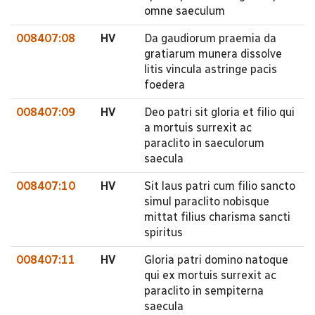
omne saeculum
008407:08
HV
Da gaudiorum praemia da
gratiarum munera dissolve
litis vincula astringe pacis
foedera
008407:09
HV
Deo patri sit gloria et filio qui
a mortuis surrexit ac
paraclito in saeculorum
saecula
008407:10
HV
Sit laus patri cum filio sancto
simul paraclito nobisque
mittat filius charisma sancti
spiritus
008407:11
HV
Gloria patri domino natoque
qui ex mortuis surrexit ac
paraclito in sempiterna
saecula