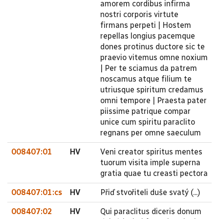
amorem cordibus infirma
nostri corporis virtute
firmans perpeti | Hostem
repellas longius pacemque
dones protinus ductore sic te
praevio vitemus omne noxium
| Per te sciamus da patrem
noscamus atque filium te
utriusque spiritum credamus
omni tempore | Praesta pater
piissime patrique compar
unice cum spiritu paraclito
regnans per omne saeculum
008407:01
HV
Veni creator spiritus mentes
tuorum visita imple superna
gratia quae tu creasti pectora
008407:01:cs
HV
Přiď stvořiteli duše svatý (...)
008407:02
HV
Qui paraclitus diceris donum