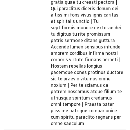
gratia quae tu creasti pectora |
Qui paraclitus diceris donum dei
altissimi fons vivus ignis caritas
et spiritalis unctio | Tu
septiformis munere dexterae dei
tu digitus tu rite promissum
patris sermone ditans guttura |
Accende lumen sensibus infunde
amorem cordibus infirma nostri
corporis virtute firmans perpeti |
Hostem repellas longius
pacemque dones protinus ductore
sic te praevio vitemus omne
noxium | Per te sciamus da
patrem noscamus atque filium te
utriusque spiritum credamus
omni tempore | Praesta pater
piissime patrique compar unice
cum spiritu paraclito regnans per
omne saeculum