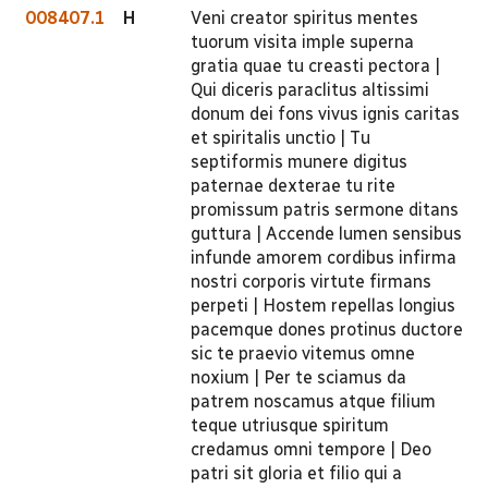
008407.1
H
Veni creator spiritus mentes
tuorum visita imple superna
gratia quae tu creasti pectora |
Qui diceris paraclitus altissimi
donum dei fons vivus ignis caritas
et spiritalis unctio | Tu
septiformis munere digitus
paternae dexterae tu rite
promissum patris sermone ditans
guttura | Accende lumen sensibus
infunde amorem cordibus infirma
nostri corporis virtute firmans
perpeti | Hostem repellas longius
pacemque dones protinus ductore
sic te praevio vitemus omne
noxium | Per te sciamus da
patrem noscamus atque filium
teque utriusque spiritum
credamus omni tempore | Deo
patri sit gloria et filio qui a