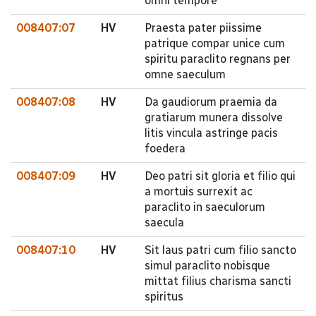
omni tempore
008407:07
HV
Praesta pater piissime
patrique compar unice cum
spiritu paraclito regnans per
omne saeculum
008407:08
HV
Da gaudiorum praemia da
gratiarum munera dissolve
litis vincula astringe pacis
foedera
008407:09
HV
Deo patri sit gloria et filio qui
a mortuis surrexit ac
paraclito in saeculorum
saecula
008407:10
HV
Sit laus patri cum filio sancto
simul paraclito nobisque
mittat filius charisma sancti
spiritus