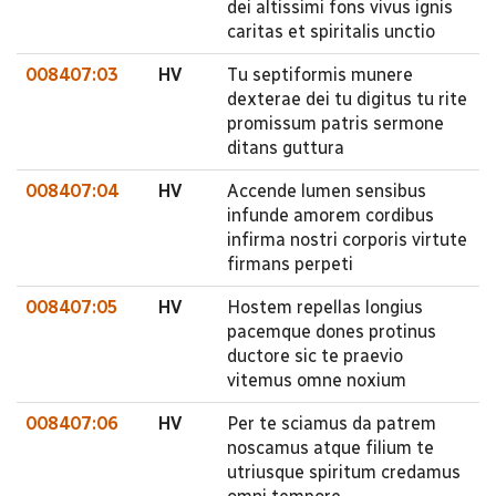
dei altissimi fons vivus ignis
caritas et spiritalis unctio
008407:03
HV
Tu septiformis munere
dexterae dei tu digitus tu rite
promissum patris sermone
ditans guttura
008407:04
HV
Accende lumen sensibus
infunde amorem cordibus
infirma nostri corporis virtute
firmans perpeti
008407:05
HV
Hostem repellas longius
pacemque dones protinus
ductore sic te praevio
vitemus omne noxium
008407:06
HV
Per te sciamus da patrem
noscamus atque filium te
utriusque spiritum credamus