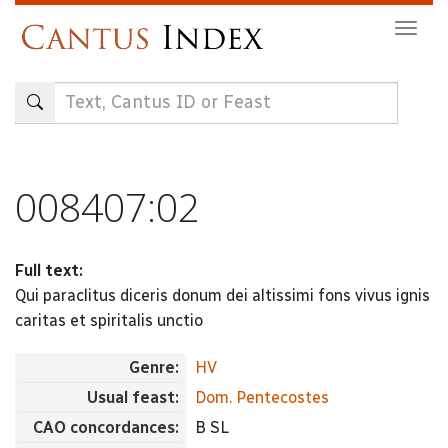
Skip
Togg
to
navig
main
content
008407:02
Full text:
Qui paraclitus diceris donum dei altissimi fons vivus ignis
caritas et spiritalis unctio
Genre:
HV
Usual feast:
Dom. Pentecostes
CAO concordances:
B SL