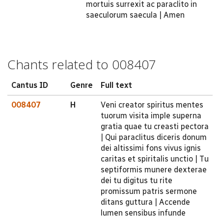
mortuis surrexit ac paraclito in
saeculorum saecula | Amen
Chants related to 008407
Cantus ID
Genre
Full text
008407
H
Veni creator spiritus mentes
tuorum visita imple superna
gratia quae tu creasti pectora
| Qui paraclitus diceris donum
dei altissimi fons vivus ignis
caritas et spiritalis unctio | Tu
septiformis munere dexterae
dei tu digitus tu rite
promissum patris sermone
ditans guttura | Accende
lumen sensibus infunde