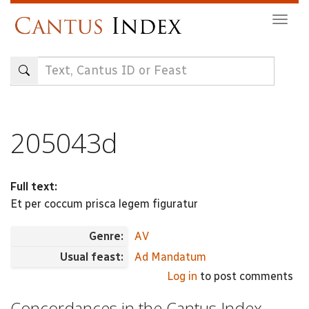
Skip
Togg
to
navig
main
content
205043d
Full text:
Et per coccum prisca legem figuratur
Genre:
AV
Usual feast:
Ad Mandatum
Log in
to post comments
Concordances in the Cantus Index