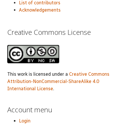
List of contributors
Acknowledgements
Creative Commons License
This work is licensed under a
Creative Commons
Attribution-NonCommercial-ShareAlike 4.0
International License
.
Account menu
Login