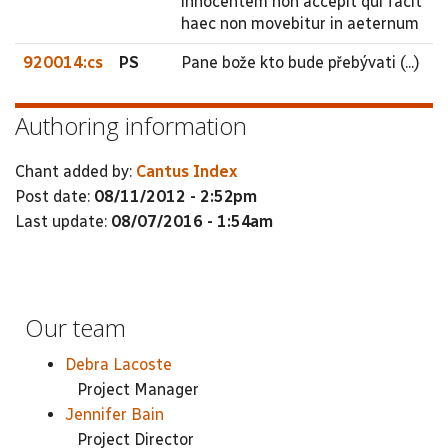
innocentem non accepit qui facit
haec non movebitur in aeternum
920014:cs
PS
Pane bože kto bude přebývati (...)
Authoring information
Chant added by:
Cantus Index
Post date:
08/11/2012 - 2:52pm
Last update:
08/07/2016 - 1:54am
Our team
Debra Lacoste
Project Manager
Jennifer Bain
Project Director