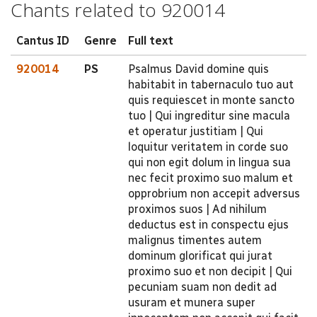
Chants related to 920014
Cantus ID
Genre
Full text
920014
PS
Psalmus David domine quis
habitabit in tabernaculo tuo aut
quis requiescet in monte sancto
tuo | Qui ingreditur sine macula
et operatur justitiam | Qui
loquitur veritatem in corde suo
qui non egit dolum in lingua sua
nec fecit proximo suo malum et
opprobrium non accepit adversus
proximos suos | Ad nihilum
deductus est in conspectu ejus
malignus timentes autem
dominum glorificat qui jurat
proximo suo et non decipit | Qui
pecuniam suam non dedit ad
usuram et munera super