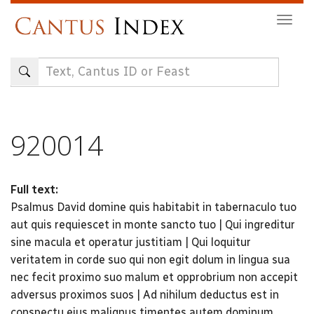
Skip
Togg
to
navig
main
content
920014
Full text:
Psalmus David domine quis habitabit in tabernaculo tuo
aut quis requiescet in monte sancto tuo | Qui ingreditur
sine macula et operatur justitiam | Qui loquitur
veritatem in corde suo qui non egit dolum in lingua sua
nec fecit proximo suo malum et opprobrium non accepit
adversus proximos suos | Ad nihilum deductus est in
conspectu ejus malignus timentes autem dominum