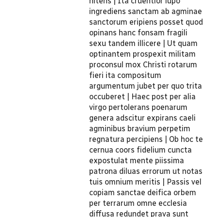
nitens | Ita cruentior lupo
ingrediens sanctam ab agminae
sanctorum eripiens posset quod
opinans hanc fonsam fragili
sexu tandem illicere | Ut quam
optinantem prospexit militam
proconsul mox Christi rotarum
fieri ita compositum
argumentum jubet per quo trita
occuberet | Haec post per alia
virgo pertolerans poenarum
genera adscitur expirans caeli
agminibus bravium perpetim
regnatura percipiens | Ob hoc te
cernua coors fidelium cuncta
expostulat mente piissima
patrona diluas errorum ut notas
tuis omnium meritis | Passis vel
copiam sanctae deifica orbem
per terrarum omne ecclesia
diffusa redundet prava sunt