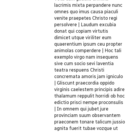
lacrimis mixta perpandere nunc
omnes quo imus causa piaculi
venite praepetes Christo regi
persolvere | Laudum excubia
donat qui copiam virtutis
dimicet utque viriliter eum
quaerentium ipsum ceu propter
animolas comperdere | Hoc tali
exemplo virgo nam insequens
sive cum socio sevi laventia
teatra respuens Christi
concremata amoris jam igniculo
| Gliscunt praecordia oppido
virginis caelestem principis adire
thalamum reppulit horridi ob hoc
edictio prisci nempe proconsulis
| In omnem qui jubet jure
provinciam suum observantem
praeconem tonare talicum jussio
agnita fuerit tubae vozque ut