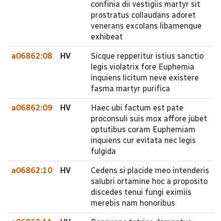
confinia dii vestigiis martyr sit
prostratus collaudans adoret
venerans excolans libamenque
exhibeat
a06862:08
HV
Sicque repperitur istius sanctio
legis violatrix fore Euphemia
inquiens licitum neve existere
fasma martyr purifica
a06862:09
HV
Haec ubi factum est pate
proconsuli suis mox affore jubet
optutibus coram Euphemiam
inquiens cur evitata nec legis
fulgida
a06862:10
HV
Cedens si placide meo intenderis
salubri ortamine hoc a proposito
discedes tenui fungi eximiis
merebis nam honoribus