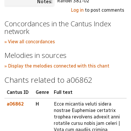
Randel 381-02
Notes:
Log in
to post comments
Concordances in the Cantus Index
network
» View all concordances
Melodies in sources
» Display the melodies connected with this chant
Chants related to a06862
Cantus ID
Genre
Full text
a06862
H
Ecce micantia veluti sidera
nostrae Euphemiae certatrix
trophea revolvens advexit anni
rotatile cursu nobis jam celeri |
Vota cum gaudiis crimina