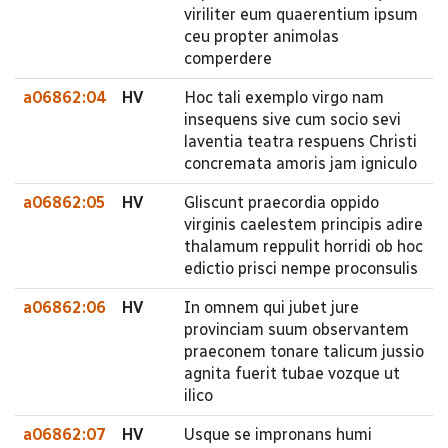
viriliter eum quaerentium ipsum
ceu propter animolas
comperdere
a06862:04
HV
Hoc tali exemplo virgo nam
insequens sive cum socio sevi
laventia teatra respuens Christi
concremata amoris jam igniculo
a06862:05
HV
Gliscunt praecordia oppido
virginis caelestem principis adire
thalamum reppulit horridi ob hoc
edictio prisci nempe proconsulis
a06862:06
HV
In omnem qui jubet jure
provinciam suum observantem
praeconem tonare talicum jussio
agnita fuerit tubae vozque ut
ilico
a06862:07
HV
Usque se impronans humi