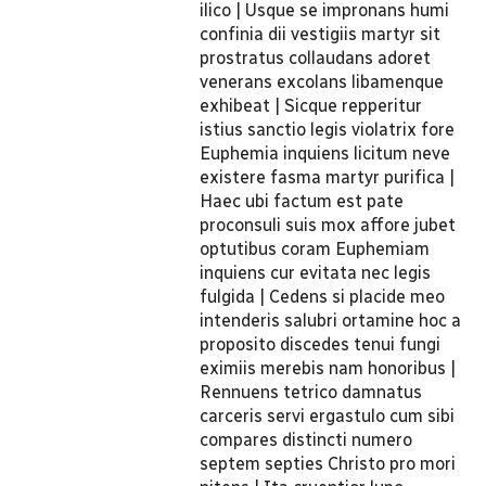
ilico | Usque se impronans humi
confinia dii vestigiis martyr sit
prostratus collaudans adoret
venerans excolans libamenque
exhibeat | Sicque repperitur
istius sanctio legis violatrix fore
Euphemia inquiens licitum neve
existere fasma martyr purifica |
Haec ubi factum est pate
proconsuli suis mox affore jubet
optutibus coram Euphemiam
inquiens cur evitata nec legis
fulgida | Cedens si placide meo
intenderis salubri ortamine hoc a
proposito discedes tenui fungi
eximiis merebis nam honoribus |
Rennuens tetrico damnatus
carceris servi ergastulo cum sibi
compares distincti numero
septem septies Christo pro mori