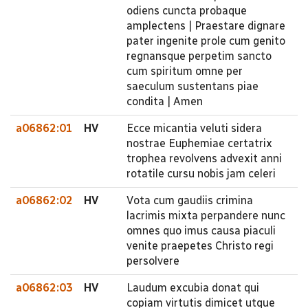
odiens cuncta probaque
amplectens | Praestare dignare
pater ingenite prole cum genito
regnansque perpetim sancto
cum spiritum omne per
saeculum sustentans piae
condita | Amen
a06862:01
HV
Ecce micantia veluti sidera
nostrae Euphemiae certatrix
trophea revolvens advexit anni
rotatile cursu nobis jam celeri
a06862:02
HV
Vota cum gaudiis crimina
lacrimis mixta perpandere nunc
omnes quo imus causa piaculi
venite praepetes Christo regi
persolvere
a06862:03
HV
Laudum excubia donat qui
copiam virtutis dimicet utque