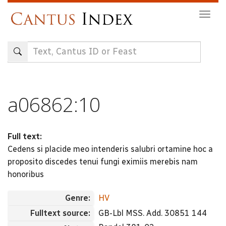
Skip
Togg
to
navig
main
content
a06862:10
Full text:
Cedens si placide meo intenderis salubri ortamine hoc a
proposito discedes tenui fungi eximiis merebis nam
honoribus
Genre:
HV
Fulltext source:
GB-Lbl MSS. Add. 30851 144