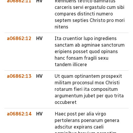
a06862:11
HV
Rennuens tetrico damnatus
carceris servi ergastulo cum sibi
compares distincti numero
septem septies Christo pro mori
nitens
a06862:12
HV
Ita cruentior lupo ingrediens
sanctam ab agminae sanctorum
eripiens posset quod opinans
hanc fonsam fragili sexu
tandem illicere
a06862:13
HV
Ut quam optinantem prospexit
militam proconsul mox Christi
rotarum fieri ita compositum
argumentum jubet per quo trita
occuberet
a06862:14
HV
Haec post per alia virgo
pertolerans poenarum genera
adscitur expirans caeli