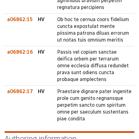
agminibus bravium perpetim
regnatura percipiens
a06862:15
HV
Ob hoc te cernua coors fidelium
cuncta expostulat mente
piissima patrona diluas errorum
ut notas tuis omnium meritis
a06862:16
HV
Passis vel copiam sanctae
deifica orbem per terrarum
omne ecclesia diffusa redundet
prava sunt odiens cuncta
probaque amplectens
a06862:17
HV
Praestare dignare pater ingenite
prole cum genito regnansque
perpetim sancto cum spiritum
omne per saeculum sustentans
piae condita
Authoring information