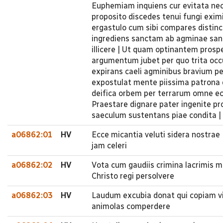
Euphemiam inquiens cur evitata nec 
proposito discedes tenui fungi exim
ergastulo cum sibi compares distinc
ingrediens sanctam ab agminae san
illicere | Ut quam optinantem prosp
argumentum jubet per quo trita occu
expirans caeli agminibus bravium pe
expostulat mente piissima patrona d
deifica orbem per terrarum omne ec
Praestare dignare pater ingenite p
saeculum sustentans piae condita 
a06862:01
HV
Ecce micantia veluti sidera nostrae
jam celeri
a06862:02
HV
Vota cum gaudiis crimina lacrimis 
Christo regi persolvere
a06862:03
HV
Laudum excubia donat qui copiam vi
animolas comperdere