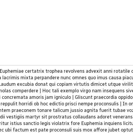
 Euphemiae certatrix trophea revolvens advexit anni rotatile 
na lacrimis mixta perpandere nunc omnes quo imus causa piacu
 Laudum excubia donat qui copiam virtutis dimicet utque virili
olas comperdere | Hoc tali exemplo virgo nam insequens siv
i concremata amoris jam igniculo | Gliscunt praecordia oppido 
reppulit horridi ob hoc edictio prisci nempe proconsulis | In 
tem praeconem tonare talicum jussio agnita fuerit tubae voz
dii vestigiis martyr sit prostratus collaudans adoret veneran
tur istius sanctio legis violatrix fore Euphemia inquiens lici
ec ubi factum est pate proconsuli suis mox affore jubet optu