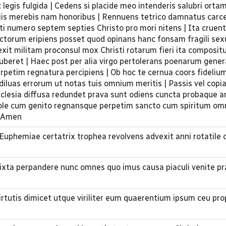
legis fulgida | Cedens si placide meo intenderis salubri orta
iis merebis nam honoribus | Rennuens tetrico damnatus carce
ti numero septem septies Christo pro mori nitens | Ita cruent
ctorum eripiens posset quod opinans hanc fonsam fragili se
exit militam proconsul mox Christi rotarum fieri ita composi
beret | Haec post per alia virgo pertolerans poenarum gener
rpetim regnatura percipiens | Ob hoc te cernua coors fideliu
iluas errorum ut notas tuis omnium meritis | Passis vel cop
clesia diffusa redundet prava sunt odiens cuncta probaque a
role cum genito regnansque perpetim sancto cum spiritum om
| Amen
 Euphemiae certatrix trophea revolvens advexit anni rotatile 
mixta perpandere nunc omnes quo imus causa piaculi venite p
rtutis dimicet utque viriliter eum quaerentium ipsum ceu pro