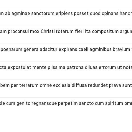
tam ab agminae sanctorum eripiens posset quod opinans hanc
tam proconsul mox Christi rotarum fieri ita compositum arg
ns poenarum genera adscitur expirans caeli agminibus bravium
cta expostulat mente piissima patrona diluas errorum ut nota
orbem per terrarum omne ecclesia diffusa redundet prava sunt
role cum genito regnansque perpetim sancto cum spiritum om