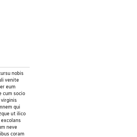
cursu nobis
li venite
ter eum
e cum socio
virginis
omnem qui
que ut ilico
s excolans
tum neve
tibus coram