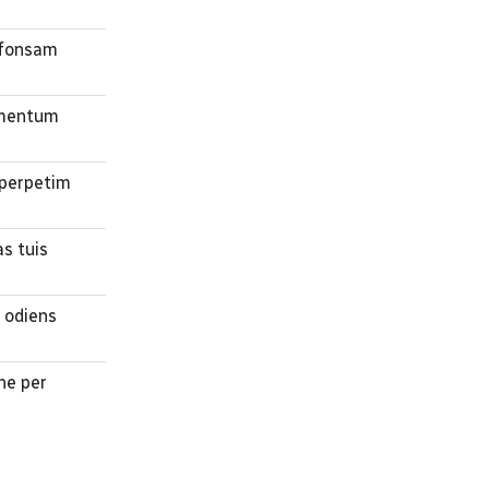
 fonsam
umentum
 perpetim
s tuis
 odiens
ne per