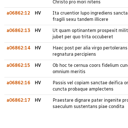
Christo pro mori nitens
a06862:12
HV
Ita cruentior lupo ingrediens sanc
fragili sexu tandem illicere
a06862:13
HV
Ut quam optinantem prospexit mili
jubet per quo trita occuberet
a06862:14
HV
Haec post per alia virgo pertolera
regnatura percipiens
a06862:15
HV
Ob hoc te cernua coors fidelium cun
omnium meritis
a06862:16
HV
Passis vel copiam sanctae deifica 
cuncta probaque amplectens
a06862:17
HV
Praestare dignare pater ingenite p
saeculum sustentans piae condita