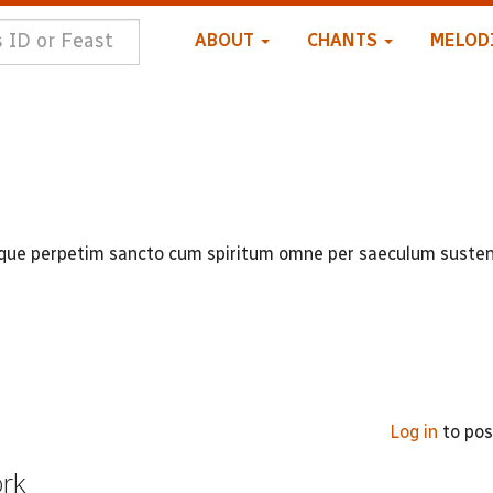
ABOUT
CHANTS
MELOD
sque perpetim sancto cum spiritum omne per saeculum suste
Log in
to po
ork