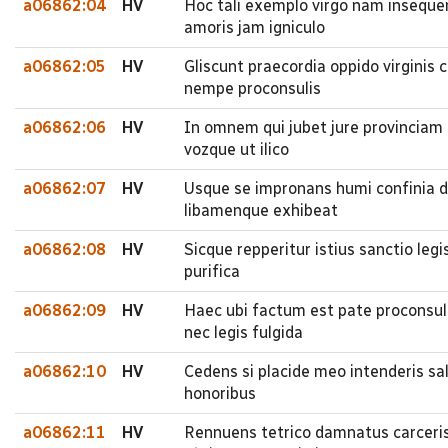
a06862:04
HV
Hoc tali exemplo virgo nam insequen
amoris jam igniculo
a06862:05
HV
Gliscunt praecordia oppido virginis 
nempe proconsulis
a06862:06
HV
In omnem qui jubet jure provinciam
vozque ut ilico
a06862:07
HV
Usque se impronans humi confinia di
libamenque exhibeat
a06862:08
HV
Sicque repperitur istius sanctio leg
purifica
a06862:09
HV
Haec ubi factum est pate proconsul
nec legis fulgida
a06862:10
HV
Cedens si placide meo intenderis sa
honoribus
a06862:11
HV
Rennuens tetrico damnatus carceris