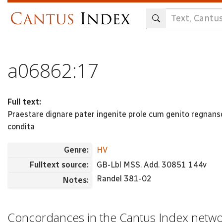
Skip
to
main
content
a06862:17
Full text:
Praestare dignare pater ingenite prole cum genito regnan
condita
Genre:
HV
Fulltext source:
GB-Lbl MSS. Add. 30851 144v
Randel 381-02
Notes:
Concordances in the Cantus Index netw