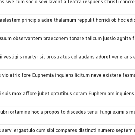
s sive cum socio sevi laventia teatra respuens Christi conc
caelestem principis adire thalamum reppulit horridi ob hoc edic
 suum observantem praeconem tonare talicum jussio agnita f
i vestigiis martyr sit prostratus collaudans adoret venerans 
is violatrix fore Euphemia inquiens licitum neve existere fas
i suis mox affore jubet optutibus coram Euphemiam inquiens 
lubri ortamine hoc a proposito discedes tenui fungi eximiis 
 servi ergastulo cum sibi compares distincti numero septem 