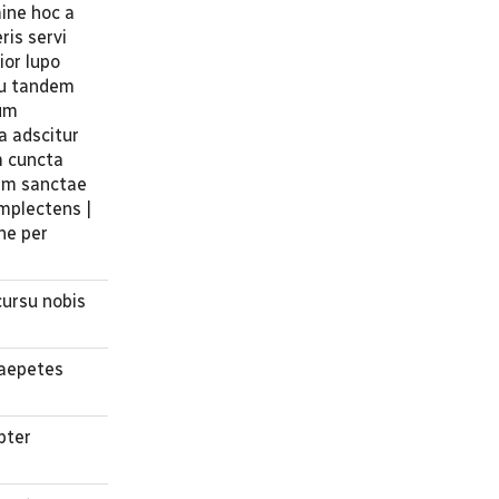
mine hoc a
ris servi
ior lupo
xu tandem
tum
a adscitur
m cuncta
iam sanctae
mplectens |
ne per
cursu nobis
raepetes
pter