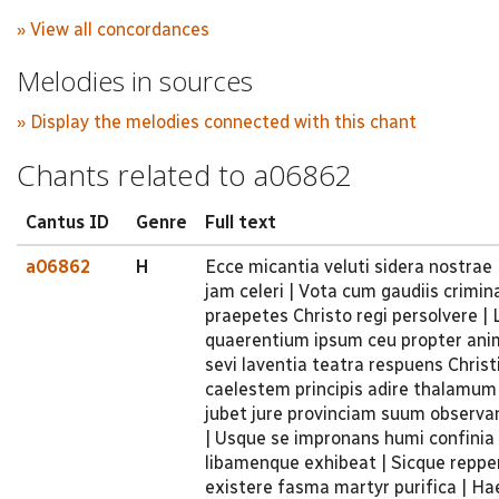
» View all concordances
Melodies in sources
» Display the melodies connected with this chant
Chants related to a06862
Cantus ID
Genre
Full text
a06862
H
Ecce micantia veluti sidera nostrae
jam celeri | Vota cum gaudiis crimi
praepetes Christo regi persolvere |
quaerentium ipsum ceu propter anim
sevi laventia teatra respuens Christ
caelestem principis adire thalamum 
jubet jure provinciam suum observan
| Usque se impronans humi confinia 
libamenque exhibeat | Sicque repperi
existere fasma martyr purifica | Ha