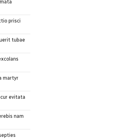
remata
tio prisci
uerit tubae
excolans
ma martyr
cur evitata
merebis nam
septies