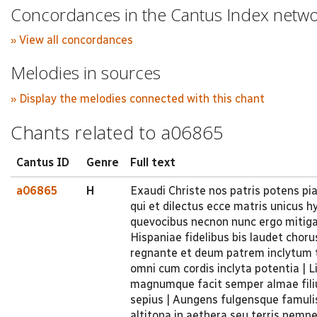
Concordances in the Cantus Index netw
» View all concordances
Melodies in sources
» Display the melodies connected with this chant
Chants related to a06865
Cantus ID
Genre
Full text
a06865
H
Exaudi Christe nos patris potens pia
qui et dilectus ecce matris unicus 
quevocibus necnon nunc ergo mitiga
Hispaniae fidelibus bis laudet choru
regnante et deum patrem inclytum t
omni cum cordis inclyta potentia | 
magnumque facit semper almae filiu
sepius | Aungens fulgensque famuli
altitona in aethera seu terris nempe 