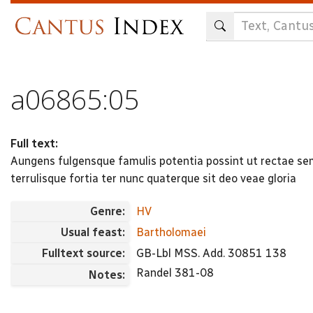
Skip
to
main
content
a06865:05
Full text:
Aungens fulgensque famulis potentia possint ut rectae se
terrulisque fortia ter nunc quaterque sit deo veae gloria
Genre:
HV
Usual feast:
Bartholomaei
Fulltext source:
GB-Lbl MSS. Add. 30851 138
Randel 381-08
Notes: