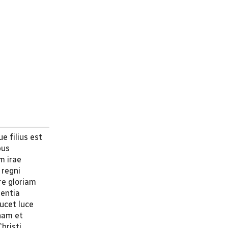
e filius est
bus
m irae
 regni
re gloriam
mentia
ucet luce
nam et
hristi