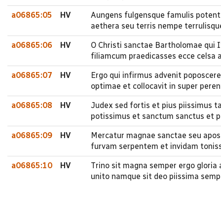
a06865:05
HV
Aungens fulgensque famulis potenti
aethera seu terris nempe terrulisque
a06865:06
HV
O Christi sanctae Bartholomae qui I
filiamcum praedicasses ecce celsa a
a06865:07
HV
Ergo qui infirmus advenit poposcere
optimae et collocavit in super pere
a06865:08
HV
Judex sed fortis et pius piissimus 
potissimus et sanctum sanctus et p
a06865:09
HV
Mercatur magnae sanctae seu aposto
furvam serpentem et invidam toniss
a06865:10
HV
Trino sit magna semper ergo gloria 
unito namque sit deo piissima sempe