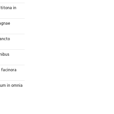
titona in
magnae
sancto
nibus
 facinora
rum in omnia