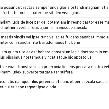
a possint ut rectae semper unda gloria ostendi magnam et al
 fortia ter nunc quaterque sit deo veae gloria
ndiam lucis de luce per dei potentiam in regno pastor esse 
d aethera verbis fecisti jam olim inusque saecula
 mestis vinclis vel ipse tunc vel spite fulgens sanabat immo 
nniter cum sanctis rite Bartolomaeus hic bene
talem quam rite et est habere apostolum legis doctorem in om
ius piissimus hostemque vincat atque hic apostolus
le exaudi nostra sepia praeconia liquens peccata nostra vel
imam judex subverte tergate ter sulfura
acunctis namque filiis perennia et nunc et per saecula saeclo
r qui et sepe regnat ipse gloria