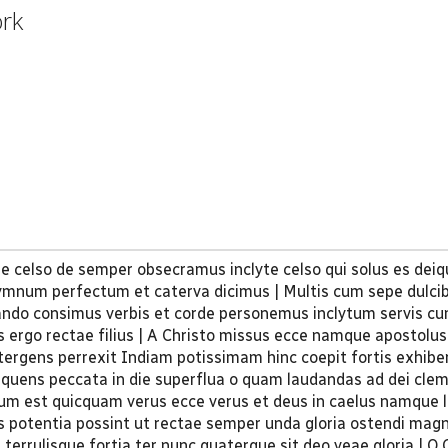
ork
e celso de semper obsecramus inclyte celso qui solus es deiqu
hymnum perfectum et caterva dicimus | Multis cum sepe dulci
ndo consimus verbis et corde personemus inclytum servis cu
s ergo rectae filius | A Christo missus ecce namque apostolus
ergens perrexit Indiam potissimam hinc coepit fortis exhibe
Liquens peccata in die superflua o quam laudandas ad dei cle
m est quicquam verus ecce verus et deus in caelus namque l
s potentia possint ut rectae semper unda gloria ostendi mag
terrulisque fortia ter nunc quaterque sit deo veae gloria | O C