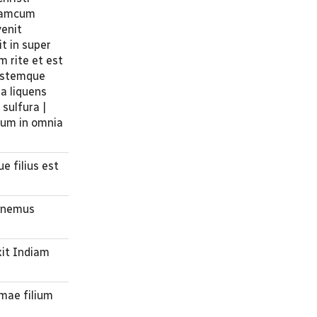
liamcum
venit
t in super
m rite et est
hostemque
a liquens
sulfura |
rum in omnia
e filius est
sonemus
xit Indiam
mae filium