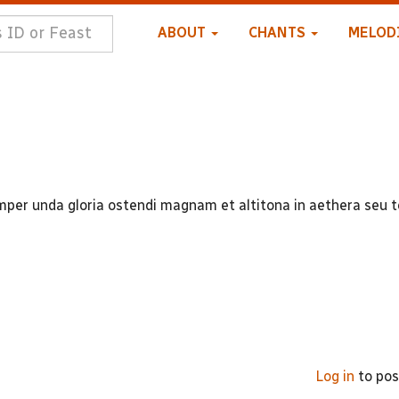
ABOUT
CHANTS
MELOD
mper unda gloria ostendi magnam et altitona in aethera seu 
Log in
to po