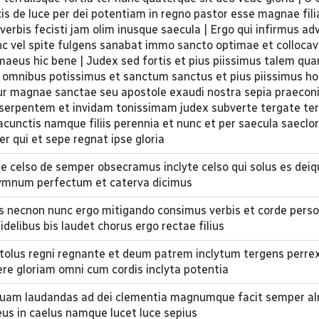
is de luce per dei potentiam in regno pastor esse magnae fi
erbis fecisti jam olim inusque saecula | Ergo qui infirmus ad
nc vel spite fulgens sanabat immo sancto optimae et collocavi
maeus hic bene | Judex sed fortis et pius piissimus talem qua
 omnibus potissimus et sanctum sanctus et pius piissimus 
tur magnae sanctae seu apostole exaudi nostra sepia praeconi
 serpentem et invidam tonissimam judex subverte tergate ter 
acunctis namque filiis perennia et nunc et per saecula saeclo
r qui et sepe regnat ipse gloria
e celso de semper obsecramus inclyte celso qui solus es deiqu
 hymnum perfectum et caterva dicimus
us necnon nunc ergo mitigando consimus verbis et corde per
idelibus bis laudet chorus ergo rectae filius
olus regni regnante et deum patrem inclytum tergens perre
ere gloriam omni cum cordis inclyta potentia
 quam laudandas ad dei clementia magnumque facit semper al
us in caelus namque lucet luce sepius