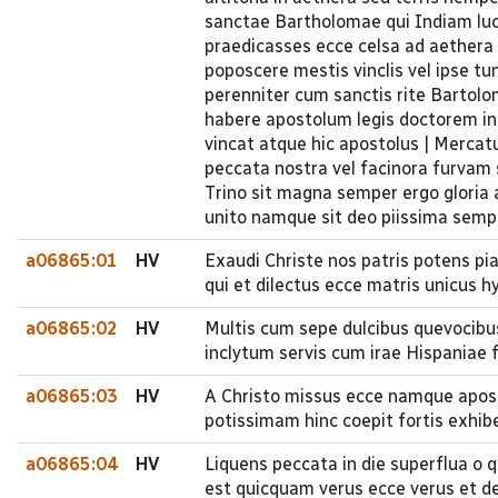
sanctae Bartholomae qui Indiam luc
praedicasses ecce celsa ad aethera v
poposcere mestis vinclis vel ipse tu
perenniter cum sanctis rite Bartolo
habere apostolum legis doctorem in
vincat atque hic apostolus | Merca
peccata nostra vel facinora furvam
Trino sit magna semper ergo gloria 
unito namque sit deo piissima sempe
a06865:01
HV
Exaudi Christe nos patris potens pia
qui et dilectus ecce matris unicus
a06865:02
HV
Multis cum sepe dulcibus quevocib
inclytum servis cum irae Hispaniae f
a06865:03
HV
A Christo missus ecce namque apost
potissimam hinc coepit fortis exhib
a06865:04
HV
Liquens peccata in die superflua o
est quicquam verus ecce verus et de