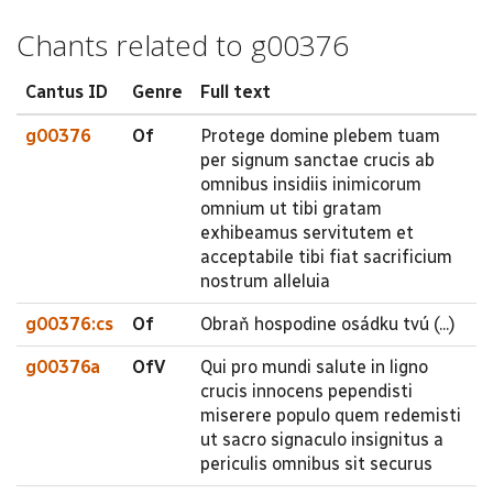
Chants related to g00376
Cantus ID
Genre
Full text
g00376
Of
Protege domine plebem tuam
per signum sanctae crucis ab
omnibus insidiis inimicorum
omnium ut tibi gratam
exhibeamus servitutem et
acceptabile tibi fiat sacrificium
nostrum alleluia
g00376:cs
Of
Obraň hospodine osádku tvú (...)
g00376a
OfV
Qui pro mundi salute in ligno
crucis innocens pependisti
miserere populo quem redemisti
ut sacro signaculo insignitus a
periculis omnibus sit securus