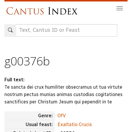
Skip
Togg
to
navig
main
content
g00376b
Full text:
Te sancta dei crux humiliter obsecramus ut tua virtute
nostrum pectus munias animas custodias cogitationes
sanctifices per Christum Jesum qui pependit in te
Genre:
OfV
Usual feast:
Exaltatio Crucis