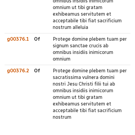
omnibus insidiis inimicorum
omnium ut tibi gratam
exhibeamus servitutem et
acceptabile tibi fiat sacrificium
nostrum alleluia
g00376.1
Of
Protege domine plebem tuam per
signum sanctae crucis ab
omnibus insidiis inimicorum
omnium
g00376.2
Of
Protege domine plebem tuam per
sacratissima vulnera domini
nostri Jesu Christi filii tui ab
omnibus insidiis inimicorum
omnium ut tibi gratam
exhibeamus servitutem et
acceptabile tibi fiat sacrificium
nostrum