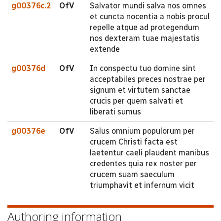
g00376c.2
OfV
Salvator mundi salva nos omnes
et cuncta nocentia a nobis procul
repelle atque ad protegendum
nos dexteram tuae majestatis
extende
g00376d
OfV
In conspectu tuo domine sint
acceptabiles preces nostrae per
signum et virtutem sanctae
crucis per quem salvati et
liberati sumus
g00376e
OfV
Salus omnium populorum per
crucem Christi facta est
laetentur caeli plaudent manibus
credentes quia rex noster per
crucem suam saeculum
triumphavit et infernum vicit
Authoring information