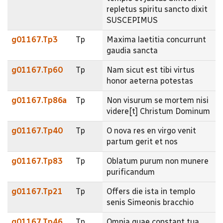
repletus spiritu sancto dixit
SUSCEPIMUS
g01167.Tp3
Tp
Maxima laetitia concurrunt
gaudia sancta
g01167.Tp60
Tp
Nam sicut est tibi virtus
honor aeterna potestas
g01167.Tp86a
Tp
Non visurum se mortem nisi
videre[t] Christum Dominum
g01167.Tp40
Tp
O nova res en virgo venit
partum gerit et nos
g01167.Tp83
Tp
Oblatum purum non munere
purificandum
g01167.Tp21
Tp
Offers die ista in templo
senis Simeonis bracchio
g01167.Tp46
Tp
Omnia quae constant tua