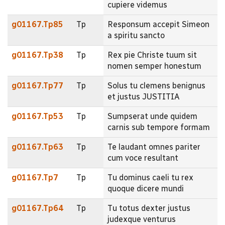
cupiere videmus
g01167.Tp85
Tp
Responsum accepit Simeon
a spiritu sancto
g01167.Tp38
Tp
Rex pie Christe tuum sit
nomen semper honestum
g01167.Tp77
Tp
Solus tu clemens benignus
et justus JUSTITIA
g01167.Tp53
Tp
Sumpserat unde quidem
carnis sub tempore formam
g01167.Tp63
Tp
Te laudant omnes pariter
cum voce resultant
g01167.Tp7
Tp
Tu dominus caeli tu rex
quoque dicere mundi
g01167.Tp64
Tp
Tu totus dexter justus
judexque venturus