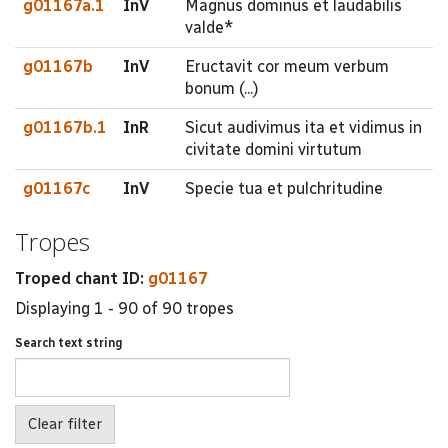
g01167a.1
InV
Magnus dominus et laudabilis
valde*
g01167b
InV
Eructavit cor meum verbum
bonum (...)
g01167b.1
InR
Sicut audivimus ita et vidimus in
civitate domini virtutum
g01167c
InV
Specie tua et pulchritudine
Tropes
Troped chant ID:
g01167
Displaying 1 - 90 of 90 tropes
Search text string