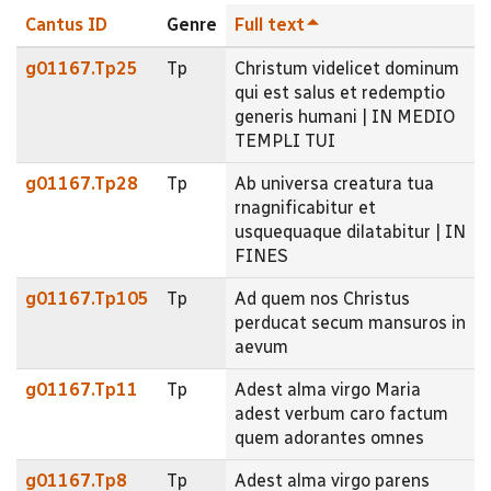
Cantus ID
Genre
Full text
g01167.Tp25
Tp
Christum videlicet dominum
qui est salus et redemptio
generis humani | IN MEDIO
TEMPLI TUI
g01167.Tp28
Tp
Ab universa creatura tua
rnagnificabitur et
usquequaque dilatabitur | IN
FINES
g01167.Tp105
Tp
Ad quem nos Christus
perducat secum mansuros in
aevum
g01167.Tp11
Tp
Adest alma virgo Maria
adest verbum caro factum
quem adorantes omnes
g01167.Tp8
Tp
Adest alma virgo parens