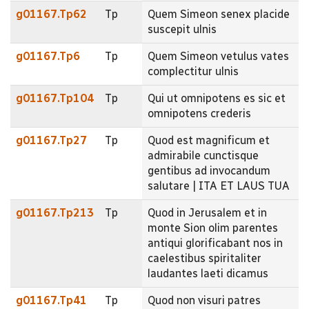
g01167.Tp62
Tp
Quem Simeon senex placide
suscepit ulnis
g01167.Tp6
Tp
Quem Simeon vetulus vates
complectitur ulnis
g01167.Tp104
Tp
Qui ut omnipotens es sic et
omnipotens crederis
g01167.Tp27
Tp
Quod est magnificum et
admirabile cunctisque
gentibus ad invocandum
salutare | ITA ET LAUS TUA
g01167.Tp213
Tp
Quod in Jerusalem et in
monte Sion olim parentes
antiqui glorificabant nos in
caelestibus spiritaliter
laudantes laeti dicamus
g01167.Tp41
Tp
Quod non visuri patres