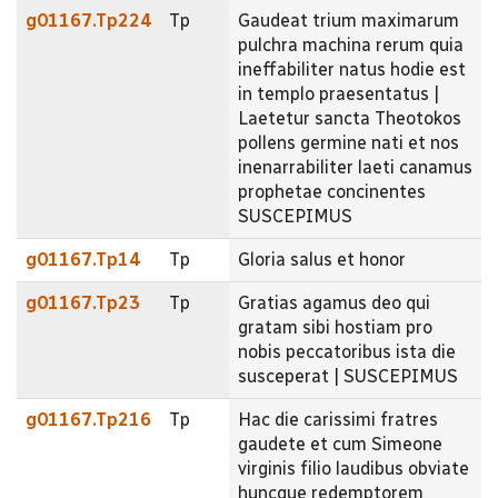
g01167.Tp224
Tp
Gaudeat trium maximarum
pulchra machina rerum quia
ineffabiliter natus hodie est
in templo praesentatus |
Laetetur sancta Theotokos
pollens germine nati et nos
inenarrabiliter laeti canamus
prophetae concinentes
SUSCEPIMUS
g01167.Tp14
Tp
Gloria salus et honor
g01167.Tp23
Tp
Gratias agamus deo qui
gratam sibi hostiam pro
nobis peccatoribus ista die
susceperat | SUSCEPIMUS
g01167.Tp216
Tp
Hac die carissimi fratres
gaudete et cum Simeone
virginis filio laudibus obviate
huncque redemptorem