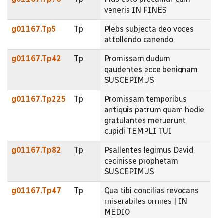
veneris IN FINES
g01167.Tp5
Tp
Plebs subjecta deo voces
attollendo canendo
g01167.Tp42
Tp
Promissam dudum
gaudentes ecce benignam
SUSCEPIMUS
g01167.Tp225
Tp
Promissam temporibus
antiquis patrum quam hodie
gratulantes meruerunt
cupidi TEMPLI TUI
g01167.Tp82
Tp
Psallentes legimus David
cecinisse prophetam
SUSCEPIMUS
g01167.Tp47
Tp
Qua tibi concilias revocans
rniserabiles ornnes | IN
MEDIO