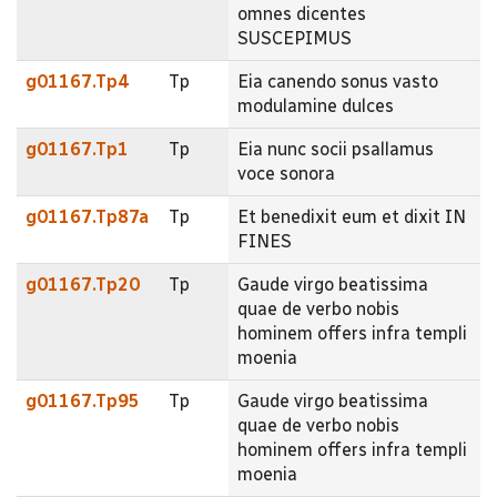
omnes dicentes
SUSCEPIMUS
g01167.Tp4
Tp
Eia canendo sonus vasto
modulamine dulces
g01167.Tp1
Tp
Eia nunc socii psallamus
voce sonora
g01167.Tp87a
Tp
Et benedixit eum et dixit IN
FINES
g01167.Tp20
Tp
Gaude virgo beatissima
quae de verbo nobis
hominem offers infra templi
moenia
g01167.Tp95
Tp
Gaude virgo beatissima
quae de verbo nobis
hominem offers infra templi
moenia