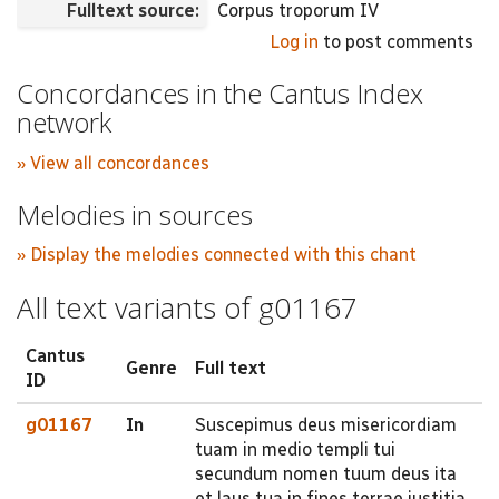
Fulltext source:
Corpus troporum IV
Log in
to post comments
Concordances in the Cantus Index
network
» View all concordances
Melodies in sources
» Display the melodies connected with this chant
All text variants of g01167
Cantus
Genre
Full text
ID
g01167
In
Suscepimus deus misericordiam
tuam in medio templi tui
secundum nomen tuum deus ita
et laus tua in fines terrae justitia