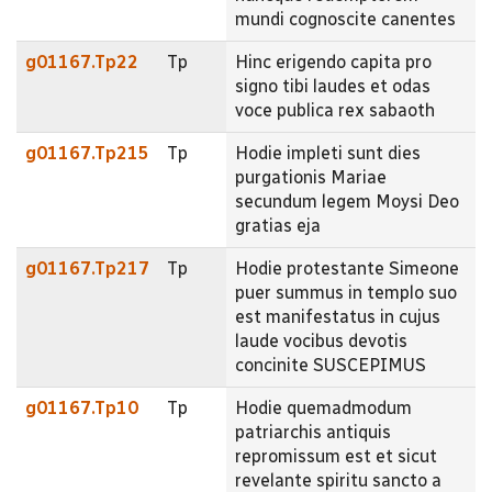
mundi cognoscite canentes
g01167.Tp22
Tp
Hinc erigendo capita pro
signo tibi laudes et odas
voce publica rex sabaoth
g01167.Tp215
Tp
Hodie impleti sunt dies
purgationis Mariae
secundum legem Moysi Deo
gratias eja
g01167.Tp217
Tp
Hodie protestante Simeone
puer summus in templo suo
est manifestatus in cujus
laude vocibus devotis
concinite SUSCEPIMUS
g01167.Tp10
Tp
Hodie quemadmodum
patriarchis antiquis
repromissum est et sicut
revelante spiritu sancto a