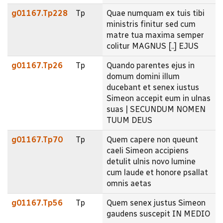
g01167.Tp228
Tp
Quae numquam ex tuis tibi
ministris finitur sed cum
matre tua maxima semper
colitur MAGNUS [..] EJUS
g01167.Tp26
Tp
Quando parentes ejus in
domum domini illum
ducebant et senex iustus
Simeon accepit eum in ulnas
suas | SECUNDUM NOMEN
TUUM DEUS
g01167.Tp70
Tp
Quem capere non queunt
caeli Simeon accipiens
detulit ulnis novo lumine
cum laude et honore psallat
omnis aetas
g01167.Tp56
Tp
Quem senex justus Simeon
gaudens suscepit IN MEDIO