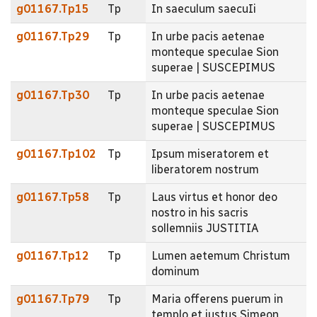
g01167.Tp15
Tp
In saeculum saecuIi
g01167.Tp29
Tp
In urbe pacis aetenae
monteque speculae Sion
superae | SUSCEPIMUS
g01167.Tp30
Tp
In urbe pacis aetenae
monteque speculae Sion
superae | SUSCEPIMUS
g01167.Tp102
Tp
Ipsum miseratorem et
liberatorem nostrum
g01167.Tp58
Tp
Laus virtus et honor deo
nostro in his sacris
sollemniis JUSTITIA
g01167.Tp12
Tp
Lumen aetemum Christum
dominum
g01167.Tp79
Tp
Maria offerens puerum in
templo et justus Simeon