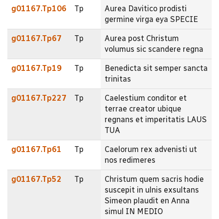
g01167.Tp106
Tp
Aurea Davitico prodisti
germine virga eya SPECIE
g01167.Tp67
Tp
Aurea post Christum
volumus sic scandere regna
g01167.Tp19
Tp
Benedicta sit semper sancta
trinitas
g01167.Tp227
Tp
Caelestium conditor et
terrae creator ubique
regnans et imperitatis LAUS
TUA
g01167.Tp61
Tp
Caelorum rex advenisti ut
nos redimeres
g01167.Tp52
Tp
Christum quem sacris hodie
suscepit in ulnis exsultans
Simeon plaudit en Anna
simul IN MEDIO