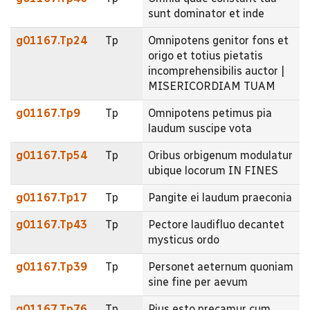
sunt dominator et inde
g01167.Tp24
Tp
Omnipotens genitor fons et
origo et totius pietatis
incomprehensibilis auctor |
MISERICORDIAM TUAM
g01167.Tp9
Tp
Omnipotens petimus pia
laudum suscipe vota
g01167.Tp54
Tp
Oribus orbigenum modulatur
ubique locorum IN FINES
g01167.Tp17
Tp
Pangite ei laudum praeconia
g01167.Tp43
Tp
Pectore laudifluo decantet
mysticus ordo
g01167.Tp39
Tp
Personet aeternum quoniam
sine fine per aevum
g01167.Tp76
Tp
Pius esto precamur cum