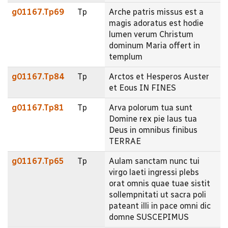
g01167.Tp69
Tp
Arche patris missus est a
magis adoratus est hodie
lumen verum Christum
dominum Maria offert in
templum
g01167.Tp84
Tp
Arctos et Hesperos Auster
et Eous IN FINES
g01167.Tp81
Tp
Arva polorum tua sunt
Domine rex pie laus tua
Deus in omnibus finibus
TERRAE
g01167.Tp65
Tp
Aulam sanctam nunc tui
virgo laeti ingressi plebs
orat omnis quae tuae sistit
sollempnitati ut sacra poli
pateant illi in pace omni dic
domne SUSCEPIMUS