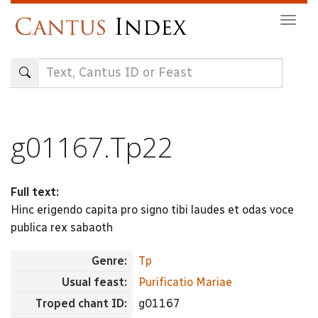
Skip
Togg
to
navig
main
content
g01167.Tp22
Full text:
Hinc erigendo capita pro signo tibi laudes et odas voce
publica rex sabaoth
Genre:
Tp
Usual feast:
Purificatio Mariae
Troped chant ID:
g01167