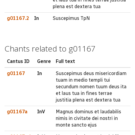
plena est dextera tua
g01167.2
In
Suscepimus TpN
Chants related to g01167
Cantus ID
Genre
Full text
g01167
In
Suscepimus deus misericordiam
tuam in medio templi tui
secundum nomen tuum deus ita
et laus tua in fines terrae
justitia plena est dextera tua
g01167a
InV
Magnus dominus et laudabilis
nimis in civitate dei nostri in
monte sancto ejus