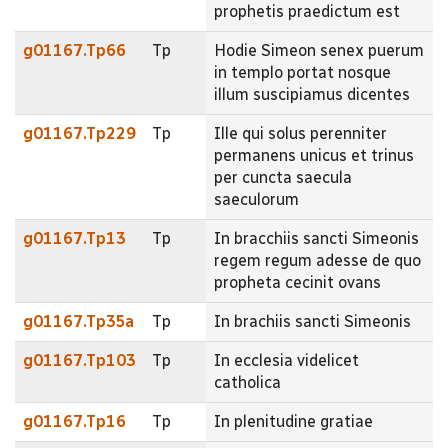
prophetis praedictum est
g01167.Tp66
Tp
Hodie Simeon senex puerum
in templo portat nosque
illum suscipiamus dicentes
g01167.Tp229
Tp
Ille qui solus perenniter
permanens unicus et trinus
per cuncta saecula
saeculorum
g01167.Tp13
Tp
In bracchiis sancti Simeonis
regem regum adesse de quo
propheta cecinit ovans
g01167.Tp35a
Tp
In brachiis sancti Simeonis
g01167.Tp103
Tp
In ecclesia videlicet
catholica
g01167.Tp16
Tp
In plenitudine gratiae