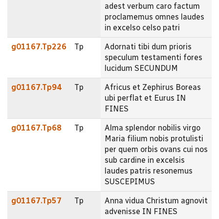
adest verbum caro factum
proclamemus omnes laudes
in excelso celso patri
g01167.Tp226
Tp
Adornati tibi dum prioris
speculum testamenti fores
lucidum SECUNDUM
g01167.Tp94
Tp
Africus et Zephirus Boreas
ubi perflat et Eurus IN
FINES
g01167.Tp68
Tp
Alma splendor nobilis virgo
Maria filium nobis protulisti
per quem orbis ovans cui nos
sub cardine in excelsis
laudes patris resonemus
SUSCEPIMUS
g01167.Tp57
Tp
Anna vidua Christum agnovit
advenisse IN FINES