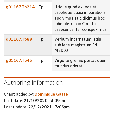
g01167.Tp214
Tp
Utique quod ex lege et
prophetis quasi in parabolis
audivimus et didicimus hoc
adimpletum in Christo
praesentaliter conspeximus
g01167.Tp89
Tp
Verbum incarnatum legis
sub lege magistrum IN
MEDIO
g01167.Tp45
Tp
Virgo te gremio portat quem
mundus adorat
Authoring information
Chant added by:
Dominique Gatté
Post date:
21/10/2020 - 4:09am
Last update:
22/12/2021 - 3:06pm