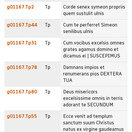
g01167.Tp2
Tp
Corde senex symeon propriis
quem sustulit ulnis
g01167.Tp44
Tp
Cum te perferret Simeon
senilibus ulnis
g01167.Tp31
Tp
Cum vocibus excelsis omnes
grates agamus domino et
dicamus ei | SUSCEPIMUS
g01167.Tp78
Tp
Damnans impios et
renumerans pios DEXTERA
TUA
g01167.Tp80
Tp
Deus misericors
excelsissime omnis in terris
adorant te SECUNDUM
g01167.Tp55
Tp
Ecce venit ad templum
sanctum suum Christus
natus ex virgine gaudeamus