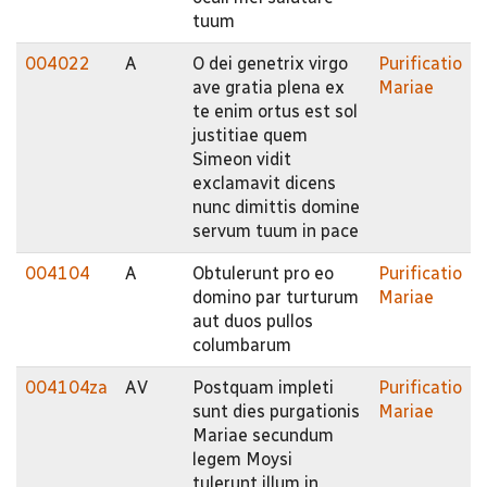
tuum
004022
A
O dei genetrix virgo
Purificatio
ave gratia plena ex
Mariae
te enim ortus est sol
justitiae quem
Simeon vidit
exclamavit dicens
nunc dimittis domine
servum tuum in pace
004104
A
Obtulerunt pro eo
Purificatio
domino par turturum
Mariae
aut duos pullos
columbarum
004104za
AV
Postquam impleti
Purificatio
sunt dies purgationis
Mariae
Mariae secundum
legem Moysi
tulerunt illum in