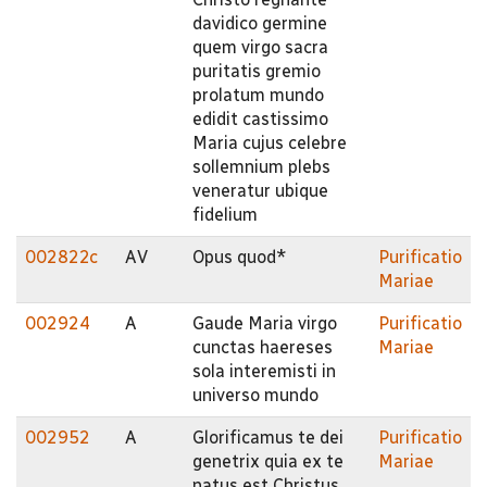
davidico germine
quem virgo sacra
puritatis gremio
prolatum mundo
edidit castissimo
Maria cujus celebre
sollemnium plebs
veneratur ubique
fidelium
002822c
AV
Opus quod*
Purificatio
Mariae
002924
A
Gaude Maria virgo
Purificatio
cunctas haereses
Mariae
sola interemisti in
universo mundo
002952
A
Glorificamus te dei
Purificatio
genetrix quia ex te
Mariae
natus est Christus