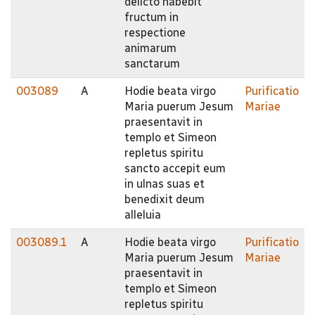
delicto habebit
fructum in
respectione
animarum
sanctarum
003089
A
Hodie beata virgo
Purificatio
Maria puerum Jesum
Mariae
praesentavit in
templo et Simeon
repletus spiritu
sancto accepit eum
in ulnas suas et
benedixit deum
alleluia
003089.1
A
Hodie beata virgo
Purificatio
Maria puerum Jesum
Mariae
praesentavit in
templo et Simeon
repletus spiritu