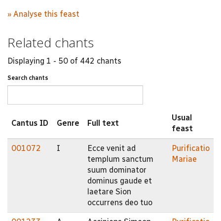
» Analyse this feast
Related chants
Displaying 1 - 50 of 442 chants
Search chants
Usual
Cantus ID
Genre
Full text
feast
001072
I
Ecce venit ad
Purificatio
templum sanctum
Mariae
suum dominator
dominus gaude et
laetare Sion
occurrens deo tuo