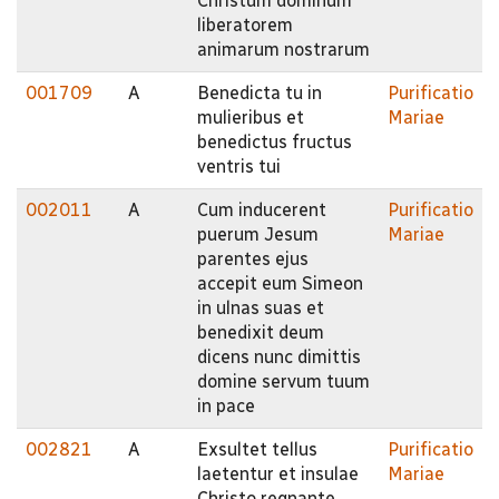
Christum dominum
liberatorem
animarum nostrarum
001709
A
Benedicta tu in
Purificatio
mulieribus et
Mariae
benedictus fructus
ventris tui
002011
A
Cum inducerent
Purificatio
puerum Jesum
Mariae
parentes ejus
accepit eum Simeon
in ulnas suas et
benedixit deum
dicens nunc dimittis
domine servum tuum
in pace
002821
A
Exsultet tellus
Purificatio
laetentur et insulae
Mariae
Christo regnante