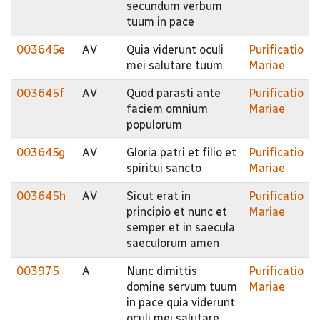
secundum verbum
tuum in pace
003645e
AV
Quia viderunt oculi
Purificatio
mei salutare tuum
Mariae
003645f
AV
Quod parasti ante
Purificatio
faciem omnium
Mariae
populorum
003645g
AV
Gloria patri et filio et
Purificatio
spiritui sancto
Mariae
003645h
AV
Sicut erat in
Purificatio
principio et nunc et
Mariae
semper et in saecula
saeculorum amen
003975
A
Nunc dimittis
Purificatio
domine servum tuum
Mariae
in pace quia viderunt
oculi mei salutare