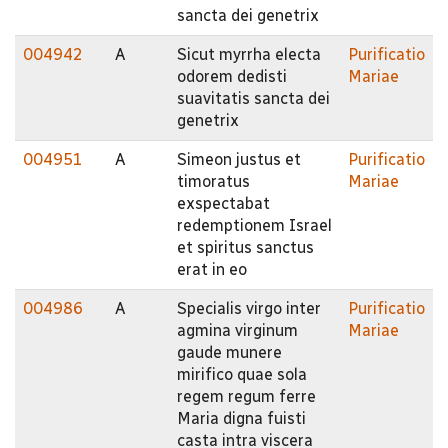
sancta dei genetrix
004942
A
Sicut myrrha electa
Purificatio
odorem dedisti
Mariae
suavitatis sancta dei
genetrix
004951
A
Simeon justus et
Purificatio
timoratus
Mariae
exspectabat
redemptionem Israel
et spiritus sanctus
erat in eo
004986
A
Specialis virgo inter
Purificatio
agmina virginum
Mariae
gaude munere
mirifico quae sola
regem regum ferre
Maria digna fuisti
casta intra viscera