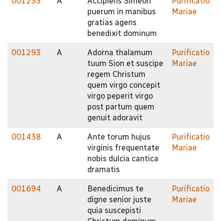
001233
A
Accipiens Simeon
Purificatio
puerum in manibus
Mariae
gratias agens
benedixit dominum
001293
A
Adorna thalamum
Purificatio
tuum Sion et suscipe
Mariae
regem Christum
quem virgo concepit
virgo peperit virgo
post partum quem
genuit adoravit
001438
A
Ante torum hujus
Purificatio
virginis frequentate
Mariae
nobis dulcia cantica
dramatis
001694
A
Benedicimus te
Purificatio
digne senior juste
Mariae
quia suscepisti