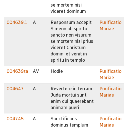
se mortem nisi
videret dominum
004639.1
A
Responsum accepit
Purificatio
Simeon ab spiritu
Mariae
sancto non visurum
se mortem nisi prius
videret Christum
domini et venit in
spiritu in templo
004639za
AV
Hodie
Purificatio
Mariae
004647
A
Revertere in terram
Purificatio
Juda mortui sunt
Mariae
enim qui quaerebant
animam pueri
004745
A
Sanctificans
Purificatio
dominus templum
Mariae