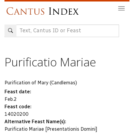
Skip
Togg
to
navig
main
content
Purificatio Mariae
Purification of Mary (Candlemas)
Feast date:
Feb.2
Feast code:
14020200
Alternative Feast Name(s):
Purificatio Mariae [Presentationis Domini]