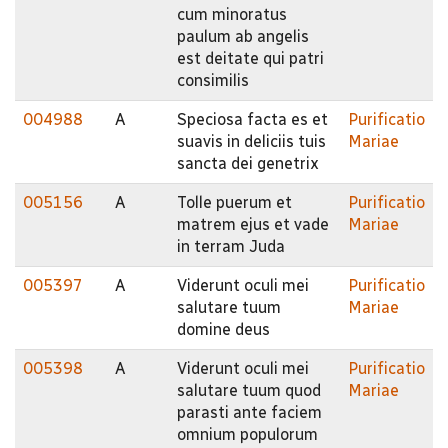
cum minoratus
paulum ab angelis
est deitate qui patri
consimilis
004988
A
Speciosa facta es et
Purificatio
suavis in deliciis tuis
Mariae
sancta dei genetrix
005156
A
Tolle puerum et
Purificatio
matrem ejus et vade
Mariae
in terram Juda
005397
A
Viderunt oculi mei
Purificatio
salutare tuum
Mariae
domine deus
005398
A
Viderunt oculi mei
Purificatio
salutare tuum quod
Mariae
parasti ante faciem
omnium populorum