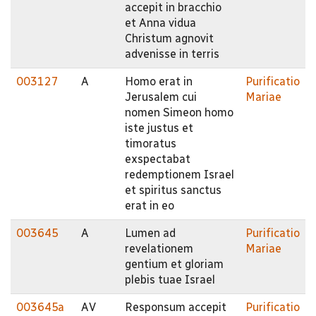
accepit in bracchio
et Anna vidua
Christum agnovit
advenisse in terris
003127
A
Homo erat in
Purificatio
Jerusalem cui
Mariae
nomen Simeon homo
iste justus et
timoratus
exspectabat
redemptionem Israel
et spiritus sanctus
erat in eo
003645
A
Lumen ad
Purificatio
revelationem
Mariae
gentium et gloriam
plebis tuae Israel
003645a
AV
Responsum accepit
Purificatio