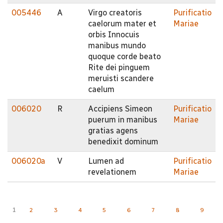
005446
A
Virgo creatoris
Purificatio
caelorum mater et
Mariae
orbis Innocuis
manibus mundo
quoque corde beato
Rite dei pinguem
meruisti scandere
caelum
006020
R
Accipiens Simeon
Purificatio
puerum in manibus
Mariae
gratias agens
benedixit dominum
006020a
V
Lumen ad
Purificatio
revelationem
Mariae
Pages
1
2
3
4
5
6
7
8
9