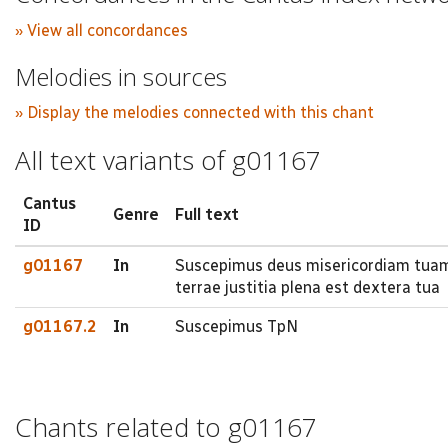
» View all concordances
Melodies in sources
» Display the melodies connected with this chant
All text variants of g01167
Cantus
Genre
Full text
ID
g01167
In
Suscepimus deus misericordiam tuam 
terrae justitia plena est dextera tua
g01167.2
In
Suscepimus TpN
Chants related to g01167