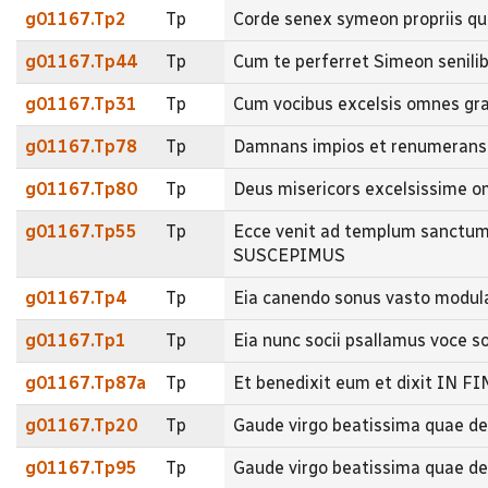
g01167.Tp2
Tp
Corde senex symeon propriis que
g01167.Tp44
Tp
Cum te perferret Simeon senilib
g01167.Tp31
Tp
Cum vocibus excelsis omnes g
g01167.Tp78
Tp
Damnans impios et renumeran
g01167.Tp80
Tp
Deus misericors excelsissime o
g01167.Tp55
Tp
Ecce venit ad templum sanctum
SUSCEPIMUS
g01167.Tp4
Tp
Eia canendo sonus vasto modul
g01167.Tp1
Tp
Eia nunc socii psallamus voce s
g01167.Tp87a
Tp
Et benedixit eum et dixit IN F
g01167.Tp20
Tp
Gaude virgo beatissima quae de
g01167.Tp95
Tp
Gaude virgo beatissima quae de