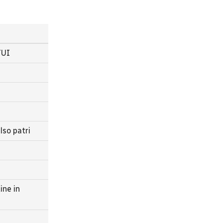
TUI
so patri
ine in