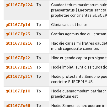
g01167.Tp224
Tp
Gaudeat trium maximarum pulchr
praesentatus | Laetetur sancta 
prophetae concinentes SUSCE
g01167.Tp14
Tp
Gloria salus et honor
g01167.Tp23
Tp
Gratias agamus deo qui gratam 
g01167.Tp216
Tp
Hac die carissimi fratres gaude
mundi cognoscite canentes
g01167.Tp22
Tp
Hinc erigendo capita pro signo t
g01167.Tp215
Tp
Hodie impleti sunt dies purgat
g01167.Tp217
Tp
Hodie protestante Simeone puer
concinite SUSCEPIMUS
g01167.Tp10
Tp
Hodie quemadmodum patriarchis 
praedictum est
g01167.Tp66
Tp
Hodie Simeon senex puerum in t