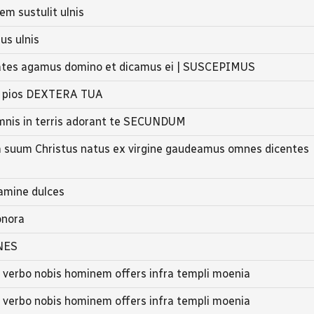
m sustulit ulnis
us ulnis
rates agamus domino et dicamus ei | SUSCEPIMUS
s pios DEXTERA TUA
mnis in terris adorant te SECUNDUM
 suum Christus natus ex virgine gaudeamus omnes dicentes
amine dulces
onora
INES
 verbo nobis hominem offers infra templi moenia
 verbo nobis hominem offers infra templi moenia