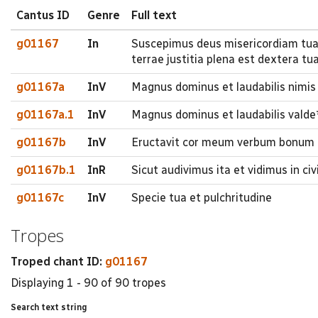
Cantus ID
Genre
Full text
g01167
In
Suscepimus deus misericordiam tuam
terrae justitia plena est dextera tu
g01167a
InV
Magnus dominus et laudabilis nimis i
g01167a.1
InV
Magnus dominus et laudabilis valde
g01167b
InV
Eructavit cor meum verbum bonum (.
g01167b.1
InR
Sicut audivimus ita et vidimus in ci
g01167c
InV
Specie tua et pulchritudine
Tropes
Troped chant ID:
g01167
Displaying 1 - 90 of 90 tropes
Search text string