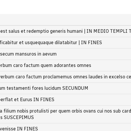
 est salus et redemptio generis humani | IN MEDIO TEMPLI 
ficabitur et usquequaque dilatabitur | IN FINES
t secum mansuros in aevum
verbum caro factum quem adorantes omnes
verbum caro factum proclamemus omnes laudes in excelso cel
culum testamenti fores lucidum SECUNDUM
perflat et Eurus IN FINES
a filium nobis protulisti per quem orbis ovans cui nos sub card
emus SUSCEPIMUS
dvenisse IN FINES