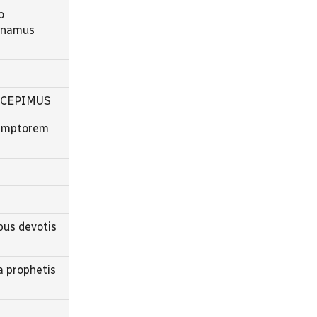
o
canamus
SUSCEPIMUS
edemptorem
bus devotis
a prophetis