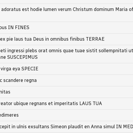
s adoratus est hodie lumen verum Christum dominum Maria of
Eous IN FINES
ex pie laus tua Deus in omnibus finibus TERRAE
ti ingressi plebs orat omnis quae tuae sistit sollempnitati ut
 domne SUSCEPIMUS
e virga eya SPECIE
c scandere regna
nitas
creator ubique regnans et imperitatis LAUS TUA
redimeres
cepit in ulnis exsultans Simeon plaudit en Anna simul IN ME