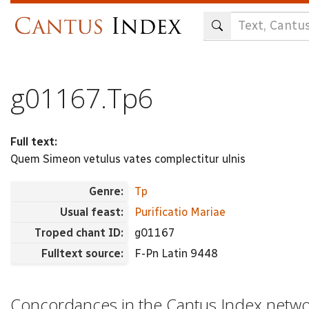
Skip
to
main
content
g01167.Tp6
Full text:
Quem Simeon vetulus vates complectitur ulnis
Genre:
Tp
Usual feast:
Purificatio Mariae
Troped chant ID:
g01167
Fulltext source:
F-Pn Latin 9448
Concordances in the Cantus Index netw