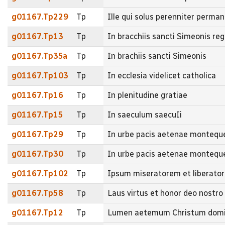
g01167.Tp229
Tp
Ille qui solus perenniter perma
g01167.Tp13
Tp
In bracchiis sancti Simeonis r
g01167.Tp35a
Tp
In brachiis sancti Simeonis
g01167.Tp103
Tp
In ecclesia videlicet catholica
g01167.Tp16
Tp
In plenitudine gratiae
g01167.Tp15
Tp
In saeculum saecuIi
g01167.Tp29
Tp
In urbe pacis aetenae montequ
g01167.Tp30
Tp
In urbe pacis aetenae montequ
g01167.Tp102
Tp
Ipsum miseratorem et liberato
g01167.Tp58
Tp
Laus virtus et honor deo nostro 
g01167.Tp12
Tp
Lumen aetemum Christum dom