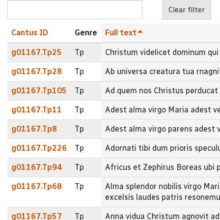
Cantus ID
Genre
Full text
g01167.Tp25
Tp
Christum videlicet dominum qui
g01167.Tp28
Tp
Ab universa creatura tua rnagni
g01167.Tp105
Tp
Ad quem nos Christus perduca
g01167.Tp11
Tp
Adest alma virgo Maria adest 
g01167.Tp8
Tp
Adest alma virgo parens adest 
g01167.Tp226
Tp
Adornati tibi dum prioris spe
g01167.Tp94
Tp
Africus et Zephirus Boreas ubi 
g01167.Tp68
Tp
Alma splendor nobilis virgo Mari
excelsis laudes patris reson
g01167.Tp57
Tp
Anna vidua Christum agnovit a