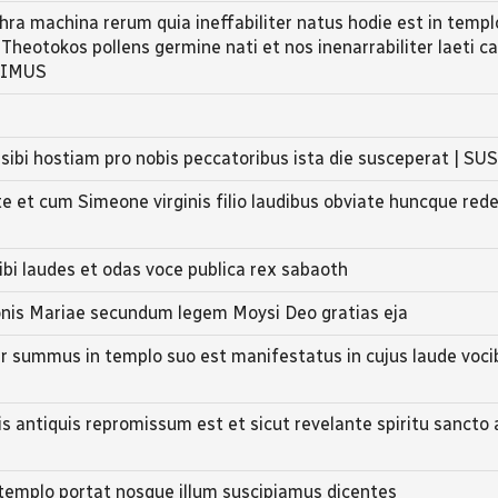
a machina rerum quia ineffabiliter natus hodie est in templ
Theotokos pollens germine nati et nos inenarrabiliter laeti 
PIMUS
sibi hostiam pro nobis peccatoribus ista die susceperat | 
te et cum Simeone virginis filio laudibus obviate huncque r
ibi laudes et odas voce publica rex sabaoth
ionis Mariae secundum legem Moysi Deo gratias eja
 summus in templo suo est manifestatus in cujus laude voci
antiquis repromissum est et sicut revelante spiritu sancto 
emplo portat nosque illum suscipiamus dicentes