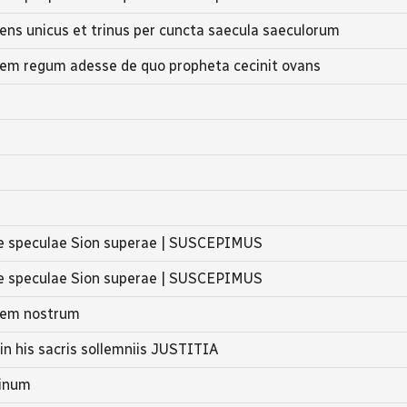
nens unicus et trinus per cuncta saecula saeculorum
egem regum adesse de quo propheta cecinit ovans
e speculae Sion superae | SUSCEPIMUS
e speculae Sion superae | SUSCEPIMUS
rem nostrum
in his sacris sollemniis JUSTITIA
inum