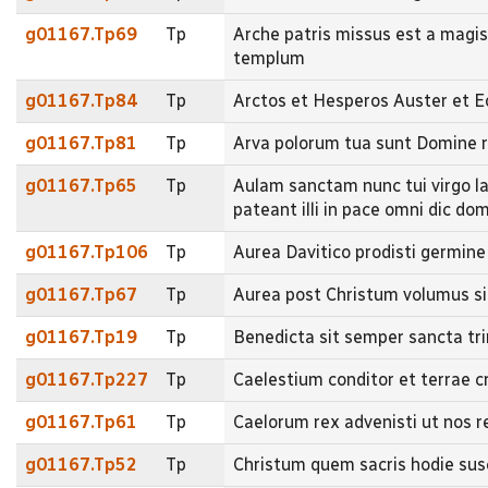
g01167.Tp69
Tp
Arche patris missus est a magi
templum
g01167.Tp84
Tp
Arctos et Hesperos Auster et 
g01167.Tp81
Tp
Arva polorum tua sunt Domine r
g01167.Tp65
Tp
Aulam sanctam nunc tui virgo lae
pateant illi in pace omni dic
g01167.Tp106
Tp
Aurea Davitico prodisti germin
g01167.Tp67
Tp
Aurea post Christum volumus si
g01167.Tp19
Tp
Benedicta sit semper sancta tri
g01167.Tp227
Tp
Caelestium conditor et terrae 
g01167.Tp61
Tp
Caelorum rex advenisti ut nos 
g01167.Tp52
Tp
Christum quem sacris hodie sus