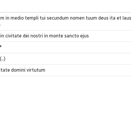
 in medio templi tui secundum nomen tuum deus ita et laus 
a
n civitate dei nostri in monte sancto ejus
*
..)
vitate domini virtutum