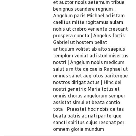
et auctor nobis aeternum tribue
benignus scandere regnum |
Angelum pacis Michael ad istam
caelitus mitte rogitamus aulam
nobis ut crebro veniente crescant
prospera cuncta | Angelus fortis
Gabriel ut hostem pellat
antiquum volitet ab alto saepius
templum veniat ad istud misertus
nostri | Angelum nobis medicum
salutis mitte de caelis Raphael ut
omnes sanet aegrotos pariterque
nostros dirigat actus | Hinc dei
nostri genetrix Maria totus et
omnis chorus angelorum semper
assistat simul et beata contio
tota | Praestet hoc nobis deitas
beata patris ac nati pariterque
sancti spiritus cujus resonat per
omnem gloria mundum