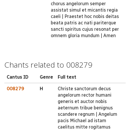
chorus angelorum semper
assistat simul et micantis regia
caeli | Praestet hoc nobis deitas
beata patris ac nati pariterque
sancti spiritus cujus resonat per
omnem gloria mundum | Amen
Chants related to 008279
Cantus ID
Genre
Full text
008279
H
Christe sanctorum decus
angelorum rector humani
generis et auctor nobis
aeternum tribue benignus
scandere regnum | Angelum
pacis Michael ad istam
caelitus mitte rogitamus