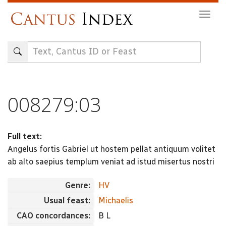
Skip
Togg
to
navig
main
content
008279:03
Full text:
Angelus fortis Gabriel ut hostem pellat antiquum volitet
ab alto saepius templum veniat ad istud misertus nostri
Genre:
HV
Usual feast:
Michaelis
CAO concordances:
B L