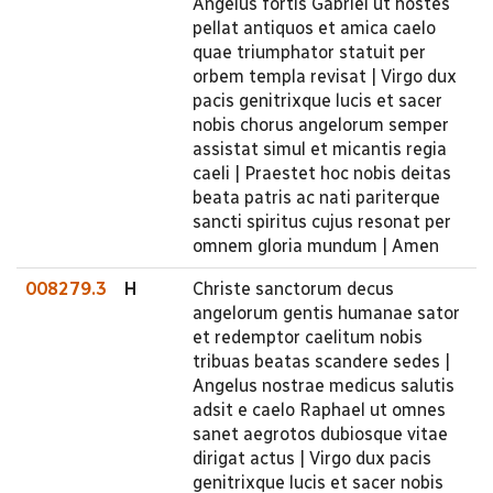
Angelus fortis Gabriel ut hostes
pellat antiquos et amica caelo
quae triumphator statuit per
orbem templa revisat | Virgo dux
pacis genitrixque lucis et sacer
nobis chorus angelorum semper
assistat simul et micantis regia
caeli | Praestet hoc nobis deitas
beata patris ac nati pariterque
sancti spiritus cujus resonat per
omnem gloria mundum | Amen
008279.3
H
Christe sanctorum decus
angelorum gentis humanae sator
et redemptor caelitum nobis
tribuas beatas scandere sedes |
Angelus nostrae medicus salutis
adsit e caelo Raphael ut omnes
sanet aegrotos dubiosque vitae
dirigat actus | Virgo dux pacis
genitrixque lucis et sacer nobis