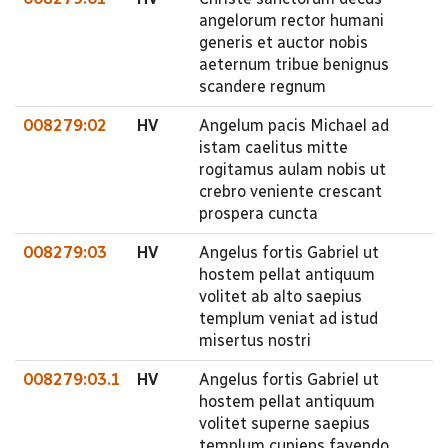
angelorum rector humani
generis et auctor nobis
aeternum tribue benignus
scandere regnum
008279:02
HV
Angelum pacis Michael ad
istam caelitus mitte
rogitamus aulam nobis ut
crebro veniente crescant
prospera cuncta
008279:03
HV
Angelus fortis Gabriel ut
hostem pellat antiquum
volitet ab alto saepius
templum veniat ad istud
misertus nostri
008279:03.1
HV
Angelus fortis Gabriel ut
hostem pellat antiquum
volitet superne saepius
templum cupiens favendo