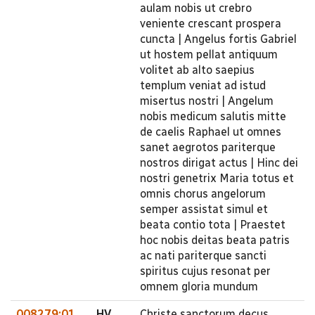
aulam nobis ut crebro
veniente crescant prospera
cuncta | Angelus fortis Gabriel
ut hostem pellat antiquum
volitet ab alto saepius
templum veniat ad istud
misertus nostri | Angelum
nobis medicum salutis mitte
de caelis Raphael ut omnes
sanet aegrotos pariterque
nostros dirigat actus | Hinc dei
nostri genetrix Maria totus et
omnis chorus angelorum
semper assistat simul et
beata contio tota | Praestet
hoc nobis deitas beata patris
ac nati pariterque sancti
spiritus cujus resonat per
omnem gloria mundum
008279:01
HV
Christe sanctorum decus