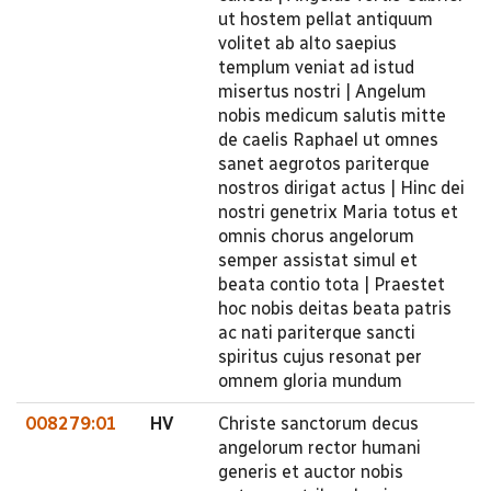
ut hostem pellat antiquum
volitet ab alto saepius
templum veniat ad istud
misertus nostri | Angelum
nobis medicum salutis mitte
de caelis Raphael ut omnes
sanet aegrotos pariterque
nostros dirigat actus | Hinc dei
nostri genetrix Maria totus et
omnis chorus angelorum
semper assistat simul et
beata contio tota | Praestet
hoc nobis deitas beata patris
ac nati pariterque sancti
spiritus cujus resonat per
omnem gloria mundum
008279:01
HV
Christe sanctorum decus
angelorum rector humani
generis et auctor nobis