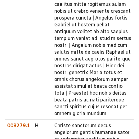
caelitus mitte rogitamus aulam
nobis ut crebro veniente crescant
prospera cuncta | Angelus fortis
Gabriel ut hostem pellat
antiquum volitet ab alto saepius
templum veniat ad istud misertus
nostri | Angelum nobis medicum
salutis mitte de caelis Raphael ut
omnes sanet aegrotos pariterque
nostros dirigat actus | Hinc dei
nostri genetrix Maria totus et
omnis chorus angelorum semper
assistat simul et beata contio
tota | Praestet hoc nobis deitas
beata patris ac nati pariterque
sancti spiritus cujus resonat per
omnem gloria mundum
008279.1
H
Christe sanctorum decus
angelorum gentis humanae sator