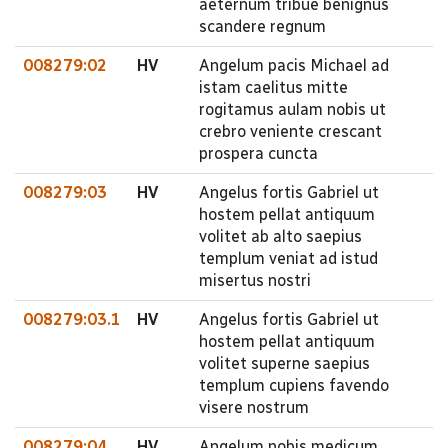
aeternum tribue benignus
scandere regnum
008279:02
HV
Angelum pacis Michael ad
istam caelitus mitte
rogitamus aulam nobis ut
crebro veniente crescant
prospera cuncta
008279:03
HV
Angelus fortis Gabriel ut
hostem pellat antiquum
volitet ab alto saepius
templum veniat ad istud
misertus nostri
008279:03.1
HV
Angelus fortis Gabriel ut
hostem pellat antiquum
volitet superne saepius
templum cupiens favendo
visere nostrum
008279:04
HV
Angelum nobis medicum