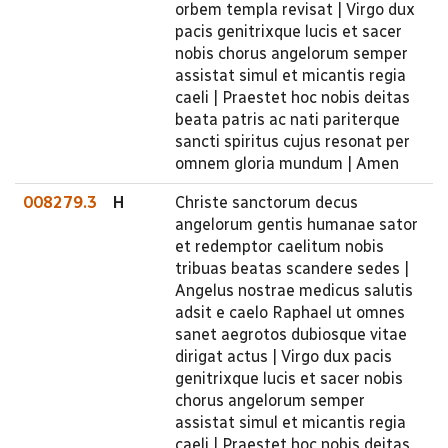
orbem templa revisat | Virgo dux
pacis genitrixque lucis et sacer
nobis chorus angelorum semper
assistat simul et micantis regia
caeli | Praestet hoc nobis deitas
beata patris ac nati pariterque
sancti spiritus cujus resonat per
omnem gloria mundum | Amen
008279.3
H
Christe sanctorum decus
angelorum gentis humanae sator
et redemptor caelitum nobis
tribuas beatas scandere sedes |
Angelus nostrae medicus salutis
adsit e caelo Raphael ut omnes
sanet aegrotos dubiosque vitae
dirigat actus | Virgo dux pacis
genitrixque lucis et sacer nobis
chorus angelorum semper
assistat simul et micantis regia
caeli | Praestet hoc nobis deitas