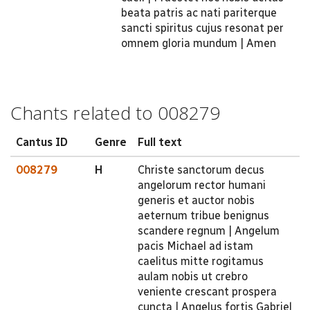
beata patris ac nati pariterque
sancti spiritus cujus resonat per
omnem gloria mundum | Amen
Chants related to 008279
Cantus ID
Genre
Full text
008279
H
Christe sanctorum decus
angelorum rector humani
generis et auctor nobis
aeternum tribue benignus
scandere regnum | Angelum
pacis Michael ad istam
caelitus mitte rogitamus
aulam nobis ut crebro
veniente crescant prospera
cuncta | Angelus fortis Gabriel