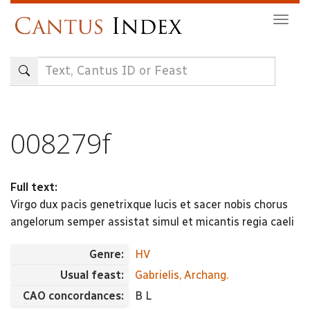
Skip
Togg
to
navig
main
content
008279f
Full text:
Virgo dux pacis genetrixque lucis et sacer nobis chorus
angelorum semper assistat simul et micantis regia caeli
Genre:
HV
Usual feast:
Gabrielis, Archang.
CAO concordances:
B L