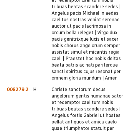
et redemptor caelitum nobis
tribuas beatas scandere sedes |
Angelus pacis Michael in aedes
caelitus nostras veniat serenae
auctor ut pacis lacrimosa in
orcum bella releget | Virgo dux
pacis genitrixque lucis et sacer
nobis chorus angelorum semper
assistat simul et micantis regia
caeli | Praestet hoc nobis deitas
beata patris ac nati pariterque
sancti spiritus cujus resonat per
omnem gloria mundum | Amen
008279.2
H
Christe sanctorum decus
angelorum gentis humanae sator
et redemptor caelitum nobis
tribuas beatas scandere sedes |
Angelus fortis Gabriel ut hostes
pellat antiquos et amica caelo
quae triumphator statuit per