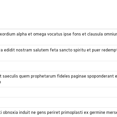
exordium alpha et omega vocatus ipse fons et clausula omni
ra edidit nostram salutem feta sancto spiritu et puer redempt
t saeculis quem prophetarum fideles paginae spoponderant 
m
 obnoxia induit ne gens periret primoplasti ex germine mer