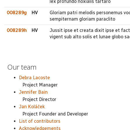
lex profundo noxialis tartaro
008289g
HV
Gloriam patri melodis personemus voc
sempiternam gloriam paraclito
008289h
HV
Jussit ipse et creata dixit ipse et fa
vigent sub alto solis et lunae globo s
Our team
Debra Lacoste
Project Manager
Jennifer Bain
Project Director
Jan Koláček
Project Founder and Developer
List of contributors
Acknowledgements