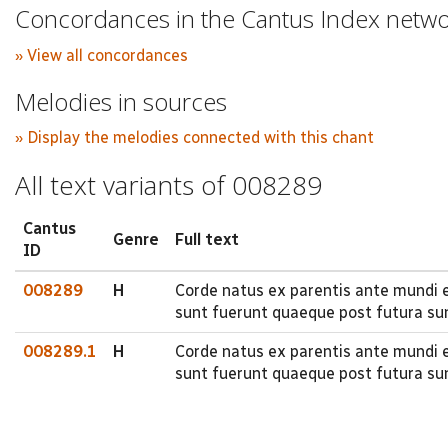
Concordances in the Cantus Index netw
» View all concordances
Melodies in sources
» Display the melodies connected with this chant
All text variants of 008289
Cantus
Genre
Full text
ID
008289
H
Corde natus ex parentis ante mundi 
sunt fuerunt quaeque post futura su
008289.1
H
Corde natus ex parentis ante mundi 
sunt fuerunt quaeque post futura su