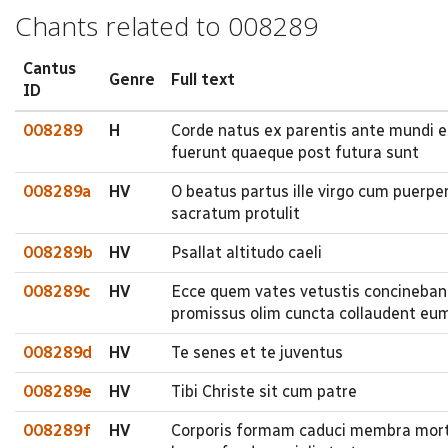
Chants related to 008289
Cantus
Genre
Full text
ID
008289
H
Corde natus ex parentis ante mundi 
fuerunt quaeque post futura sunt
008289a
HV
O beatus partus ille virgo cum puerpe
sacratum protulit
008289b
HV
Psallat altitudo caeli
008289c
HV
Ecce quem vates vetustis concineban
promissus olim cuncta collaudent eu
008289d
HV
Te senes et te juventus
008289e
HV
Tibi Christe sit cum patre
008289f
HV
Corporis formam caduci membra morti