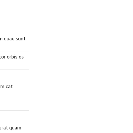
um quae sunt
or orbis os
emicat
serat quam