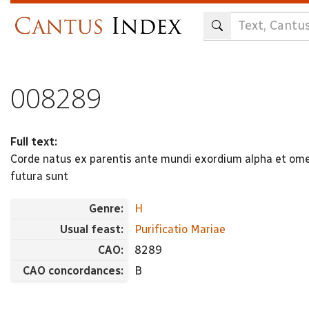
Skip
to
main
content
008289
Full text:
Corde natus ex parentis ante mundi exordium alpha et om
futura sunt
Genre:
H
Usual feast:
Purificatio Mariae
CAO:
8289
CAO concordances:
B