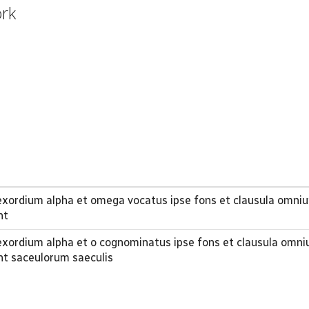
ork
exordium alpha et omega vocatus ipse fons et clausula omni
nt
exordium alpha et o cognominatus ipse fons et clausula omn
nt saceulorum saeculis