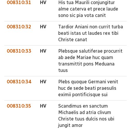
008310:31
HV
His tua Maurili conjungitur
alme caterva et prece laude
sono sic pia vota canit
008310:32
HV
Tardior Aniani non currit turba
beati istas ut laudes rex tibi
Christe canat
008310:33
HV
Plebsque salutiferae procurrit
ab aede Mariae huc quam
transmittit pons Meduana
tuus
008310:34
HV
Plebs quoque Germani venit
huc de sede beati praesulis
eximii pontificisque sui
008310:35
HV
Scandimus en sanctum
Michaelis ad atria clivum
Christe tuus dulcis nos ubi
jungit amor