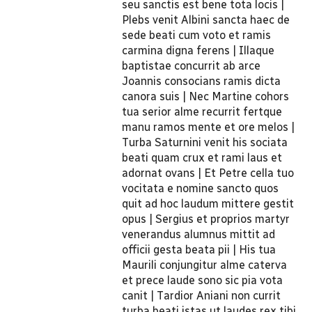
seu sanctis est bene tota locis |
Plebs venit Albini sancta haec de
sede beati cum voto et ramis
carmina digna ferens | Illaque
baptistae concurrit ab arce
Joannis consocians ramis dicta
canora suis | Nec Martine cohors
tua serior alme recurrit fertque
manu ramos mente et ore melos |
Turba Saturnini venit his sociata
beati quam crux et rami laus et
adornat ovans | Et Petre cella tuo
vocitata e nomine sancto quos
quit ad hoc laudum mittere gestit
opus | Sergius et proprios martyr
venerandus alumnus mittit ad
officii gesta beata pii | His tua
Maurili conjungitur alme caterva
et prece laude sono sic pia vota
canit | Tardior Aniani non currit
turba beati istas ut laudes rex tibi