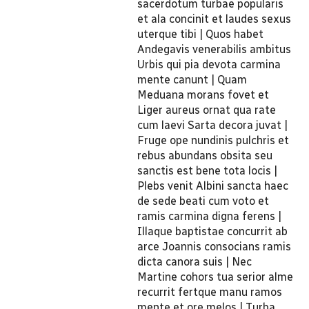
sacerdotum turbae popularis
et ala concinit et laudes sexus
uterque tibi | Quos habet
Andegavis venerabilis ambitus
Urbis qui pia devota carmina
mente canunt | Quam
Meduana morans fovet et
Liger aureus ornat qua rate
cum laevi Sarta decora juvat |
Fruge ope nundinis pulchris et
rebus abundans obsita seu
sanctis est bene tota locis |
Plebs venit Albini sancta haec
de sede beati cum voto et
ramis carmina digna ferens |
Illaque baptistae concurrit ab
arce Joannis consocians ramis
dicta canora suis | Nec
Martine cohors tua serior alme
recurrit fertque manu ramos
mente et ore melos | Turba