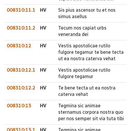
008310:11.1
HV
Sis pius ascensor tu et nos
simus asellus
008310:11.2
HV
Tecum nos capiat urbs
veneranda dei
008310:12
HV
Vestis apostolicae rutilo
fulgore tegamur te bene tecta
ut ea nostra caterva vehat
008310:12.1
HV
Vestis apostolicae rutilo
fulgore tegamur
008310:12.2
HV
Te bene tecta ut ea nostra
caterva vehat
008310:13
HV
Tegmina sic animae
sternamus corpora nostra quo
per nos semper sit via tuta tibi
008310:13.1
HV
Tegmina sic animae