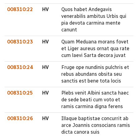
008310:22
HV
Quos habet Andegavis
venerabilis ambitus Urbis qui
pia devota carmina mente
canunt
008310:23
HV
Quam Meduana morans fovet
et Liger aureus ornat qua rate
cum laevi Sarta decora juvat
008310:24
HV
Fruge ope nundinis pulchris et
rebus abundans obsita seu
sanctis est bene tota locis
008310:25
HV
Plebs venit Albini sancta haec
de sede beati cum voto et
ramis carmina digna ferens
008310:26
HV
Illaque baptistae concurrit ab
arce Joannis consocians ramis
dicta canora suis