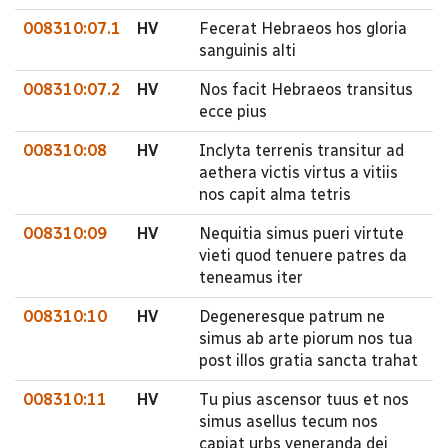
008310:07.1
HV
Fecerat Hebraeos hos gloria
sanguinis alti
008310:07.2
HV
Nos facit Hebraeos transitus
ecce pius
008310:08
HV
Inclyta terrenis transitur ad
aethera victis virtus a vitiis
nos capit alma tetris
008310:09
HV
Nequitia simus pueri virtute
vieti quod tenuere patres da
teneamus iter
008310:10
HV
Degeneresque patrum ne
simus ab arte piorum nos tua
post illos gratia sancta trahat
008310:11
HV
Tu pius ascensor tuus et nos
simus asellus tecum nos
capiat urbs veneranda dei