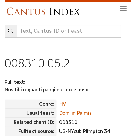
Skip
Togg
to
navig
main
content
008310:05.2
Full text:
Nos tibi regnanti pangimus ecce melos
Genre:
HV
Usual feast:
Dom. in Palmis
Related chant ID:
008310
Fulltext source:
US-NYcub Plimpton 34