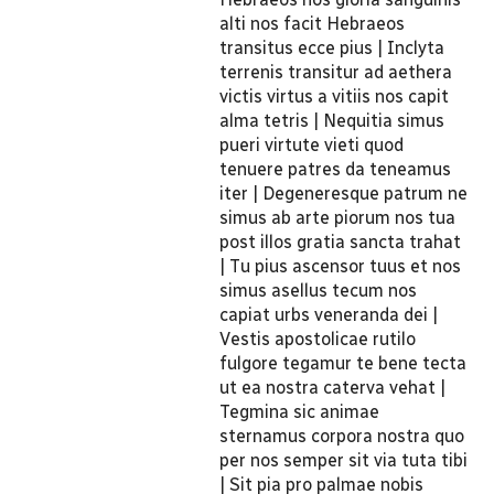
alti nos facit Hebraeos
transitus ecce pius | Inclyta
terrenis transitur ad aethera
victis virtus a vitiis nos capit
alma tetris | Nequitia simus
pueri virtute vieti quod
tenuere patres da teneamus
iter | Degeneresque patrum ne
simus ab arte piorum nos tua
post illos gratia sancta trahat
| Tu pius ascensor tuus et nos
simus asellus tecum nos
capiat urbs veneranda dei |
Vestis apostolicae rutilo
fulgore tegamur te bene tecta
ut ea nostra caterva vehat |
Tegmina sic animae
sternamus corpora nostra quo
per nos semper sit via tuta tibi
| Sit pia pro palmae nobis