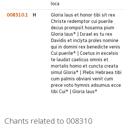
loca
008310.1
H
Gloria laus et honor tibi sit rex
Christe redemptor cui puerile
decus prompsit hosanna pium
Gloria laus* | Israel es tu rex
Davidis et inclyta proles nomine
qui in domini rex benedicte venis
Cui puerile* | Coetus in excelsis
te laudat caelicus omnis et
mortalis homo et cuncta creata
simul Gloria* | Plebs Hebraea tibi
cum palmis obviani venit cum
prece voto hymnis adsumus ecce
tibi Cui* | Gloria laus*
Chants related to 008310