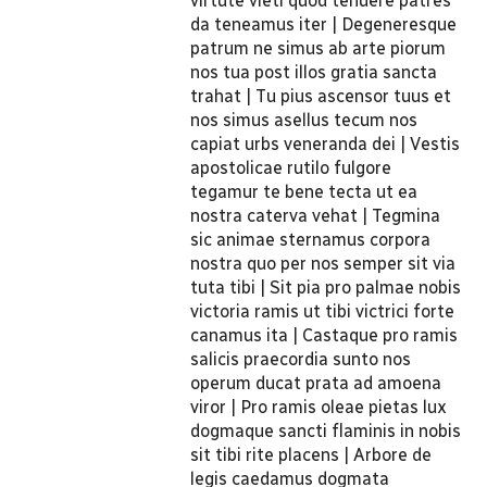
virtute vieti quod tenuere patres
da teneamus iter | Degeneresque
patrum ne simus ab arte piorum
nos tua post illos gratia sancta
trahat | Tu pius ascensor tuus et
nos simus asellus tecum nos
capiat urbs veneranda dei | Vestis
apostolicae rutilo fulgore
tegamur te bene tecta ut ea
nostra caterva vehat | Tegmina
sic animae sternamus corpora
nostra quo per nos semper sit via
tuta tibi | Sit pia pro palmae nobis
victoria ramis ut tibi victrici forte
canamus ita | Castaque pro ramis
salicis praecordia sunto nos
operum ducat prata ad amoena
viror | Pro ramis oleae pietas lux
dogmaque sancti flaminis in nobis
sit tibi rite placens | Arbore de
legis caedamus dogmata