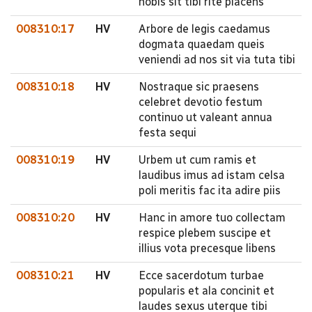
nobis sit tibi rite placens
008310:17
HV
Arbore de legis caedamus
dogmata quaedam queis
veniendi ad nos sit via tuta tibi
008310:18
HV
Nostraque sic praesens
celebret devotio festum
continuo ut valeant annua
festa sequi
008310:19
HV
Urbem ut cum ramis et
laudibus imus ad istam celsa
poli meritis fac ita adire piis
008310:20
HV
Hanc in amore tuo collectam
respice plebem suscipe et
illius vota precesque libens
008310:21
HV
Ecce sacerdotum turbae
popularis et ala concinit et
laudes sexus uterque tibi