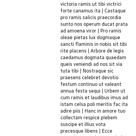
victoria ramis ut tibi victrici
forte canamus ita | Castaque
pro ramis salicis praecordia
sunto nos operum ducat prata
ad amoena viror | Pro ramis
oleae pietas lux dogmaque
sancti flaminis in nobis sit tibi
rite placens | Arbore de legis
caedamus dogmata quaedam
queis veniendi ad nos sit via
tuta tibi | Nostraque sic
praesens celebret devotio
festum continuo ut valeant
annua festa sequi | Urbem ut
cum ramis et laudibus imus ad
istam celsa poli meritis fac ita
adire piis | Hanc in amore tuo
collectam respice plebem
suscipe et illius vota
precesque libens | Ecce