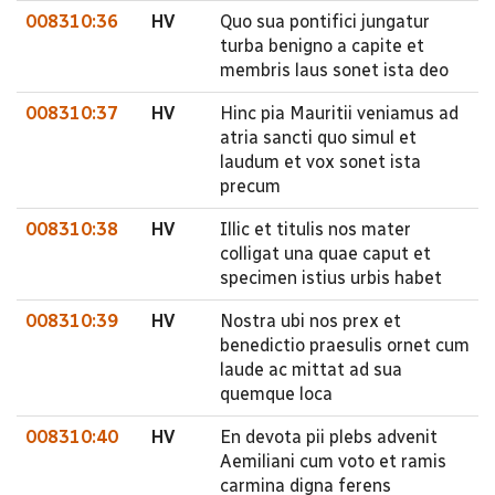
008310:36
HV
Quo sua pontifici jungatur
turba benigno a capite et
membris laus sonet ista deo
008310:37
HV
Hinc pia Mauritii veniamus ad
atria sancti quo simul et
laudum et vox sonet ista
precum
008310:38
HV
Illic et titulis nos mater
colligat una quae caput et
specimen istius urbis habet
008310:39
HV
Nostra ubi nos prex et
benedictio praesulis ornet cum
laude ac mittat ad sua
quemque loca
008310:40
HV
En devota pii plebs advenit
Aemiliani cum voto et ramis
carmina digna ferens