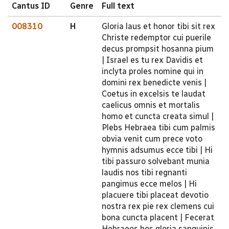
Cantus ID
Genre
Full text
008310
H
Gloria laus et honor tibi sit rex
Christe redemptor cui puerile
decus prompsit hosanna pium
| Israel es tu rex Davidis et
inclyta proles nomine qui in
domini rex benedicte venis |
Coetus in excelsis te laudat
caelicus omnis et mortalis
homo et cuncta creata simul |
Plebs Hebraea tibi cum palmis
obvia venit cum prece voto
hymnis adsumus ecce tibi | Hi
tibi passuro solvebant munia
laudis nos tibi regnanti
pangimus ecce melos | Hi
placuere tibi placeat devotio
nostra rex pie rex clemens cui
bona cuncta placent | Fecerat
Hebraeos hos gloria sanguinis