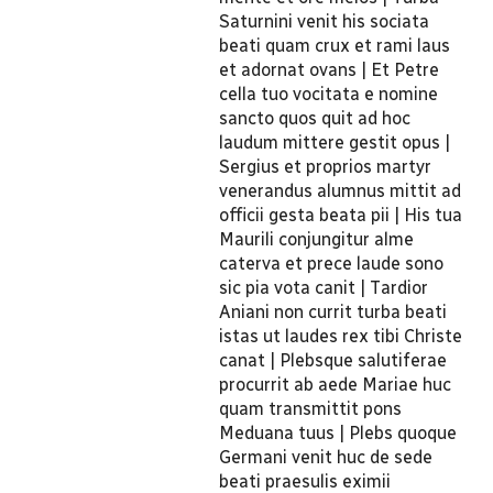
Saturnini venit his sociata
beati quam crux et rami laus
et adornat ovans | Et Petre
cella tuo vocitata e nomine
sancto quos quit ad hoc
laudum mittere gestit opus |
Sergius et proprios martyr
venerandus alumnus mittit ad
officii gesta beata pii | His tua
Maurili conjungitur alme
caterva et prece laude sono
sic pia vota canit | Tardior
Aniani non currit turba beati
istas ut laudes rex tibi Christe
canat | Plebsque salutiferae
procurrit ab aede Mariae huc
quam transmittit pons
Meduana tuus | Plebs quoque
Germani venit huc de sede
beati praesulis eximii