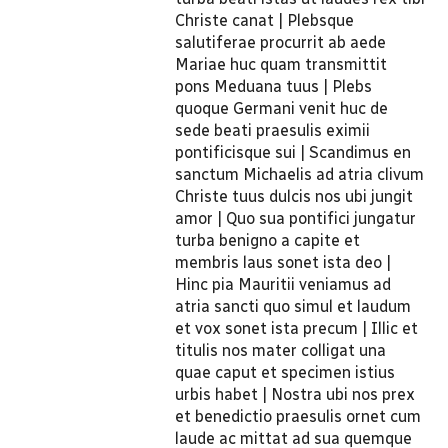
Christe canat | Plebsque
salutiferae procurrit ab aede
Mariae huc quam transmittit
pons Meduana tuus | Plebs
quoque Germani venit huc de
sede beati praesulis eximii
pontificisque sui | Scandimus en
sanctum Michaelis ad atria clivum
Christe tuus dulcis nos ubi jungit
amor | Quo sua pontifici jungatur
turba benigno a capite et
membris laus sonet ista deo |
Hinc pia Mauritii veniamus ad
atria sancti quo simul et laudum
et vox sonet ista precum | Illic et
titulis nos mater colligat una
quae caput et specimen istius
urbis habet | Nostra ubi nos prex
et benedictio praesulis ornet cum
laude ac mittat ad sua quemque