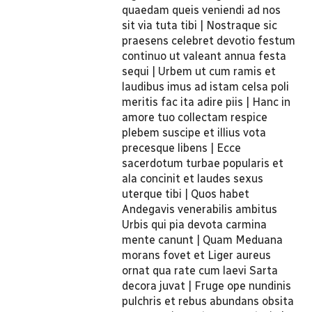
quaedam queis veniendi ad nos
sit via tuta tibi | Nostraque sic
praesens celebret devotio festum
continuo ut valeant annua festa
sequi | Urbem ut cum ramis et
laudibus imus ad istam celsa poli
meritis fac ita adire piis | Hanc in
amore tuo collectam respice
plebem suscipe et illius vota
precesque libens | Ecce
sacerdotum turbae popularis et
ala concinit et laudes sexus
uterque tibi | Quos habet
Andegavis venerabilis ambitus
Urbis qui pia devota carmina
mente canunt | Quam Meduana
morans fovet et Liger aureus
ornat qua rate cum laevi Sarta
decora juvat | Fruge ope nundinis
pulchris et rebus abundans obsita