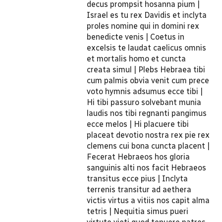
decus prompsit hosanna pium |
Israel es tu rex Davidis et inclyta
proles nomine qui in domini rex
benedicte venis | Coetus in
excelsis te laudat caelicus omnis
et mortalis homo et cuncta
creata simul | Plebs Hebraea tibi
cum palmis obvia venit cum prece
voto hymnis adsumus ecce tibi |
Hi tibi passuro solvebant munia
laudis nos tibi regnanti pangimus
ecce melos | Hi placuere tibi
placeat devotio nostra rex pie rex
clemens cui bona cuncta placent |
Fecerat Hebraeos hos gloria
sanguinis alti nos facit Hebraeos
transitus ecce pius | Inclyta
terrenis transitur ad aethera
victis virtus a vitiis nos capit alma
tetris | Nequitia simus pueri