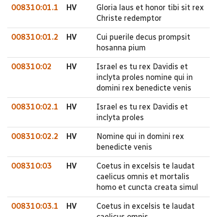
008310:01.1
HV
Gloria laus et honor tibi sit rex
Christe redemptor
008310:01.2
HV
Cui puerile decus prompsit
hosanna pium
008310:02
HV
Israel es tu rex Davidis et
inclyta proles nomine qui in
domini rex benedicte venis
008310:02.1
HV
Israel es tu rex Davidis et
inclyta proles
008310:02.2
HV
Nomine qui in domini rex
benedicte venis
008310:03
HV
Coetus in excelsis te laudat
caelicus omnis et mortalis
homo et cuncta creata simul
008310:03.1
HV
Coetus in excelsis te laudat
caelicus omnis