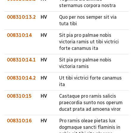
sternamus corpora nostra
008310:13.2
HV
Quo per nos semper sit via
tuta tibi
008310:14
HV
Sit pia pro palmae nobis
victoria ramis ut tibi victrici
forte canamus ita
008310:14.1
HV
Sit pia pro palmae nobis
victoria ramis
008310:14.2
HV
Ut tibi victrici forte canamus
ita
008310:15
HV
Castaque pro ramis salicis
praecordia sunto nos operum
ducat prata ad amoena viror
008310:16
HV
Pro ramis oleae pietas lux
dogmaque sancti flaminis in