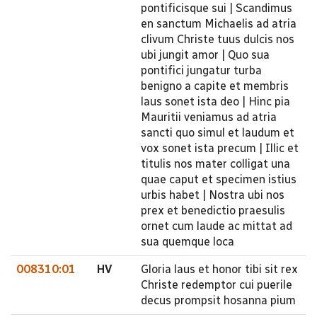
pontificisque sui | Scandimus
en sanctum Michaelis ad atria
clivum Christe tuus dulcis nos
ubi jungit amor | Quo sua
pontifici jungatur turba
benigno a capite et membris
laus sonet ista deo | Hinc pia
Mauritii veniamus ad atria
sancti quo simul et laudum et
vox sonet ista precum | Illic et
titulis nos mater colligat una
quae caput et specimen istius
urbis habet | Nostra ubi nos
prex et benedictio praesulis
ornet cum laude ac mittat ad
sua quemque loca
008310:01
HV
Gloria laus et honor tibi sit rex
Christe redemptor cui puerile
decus prompsit hosanna pium