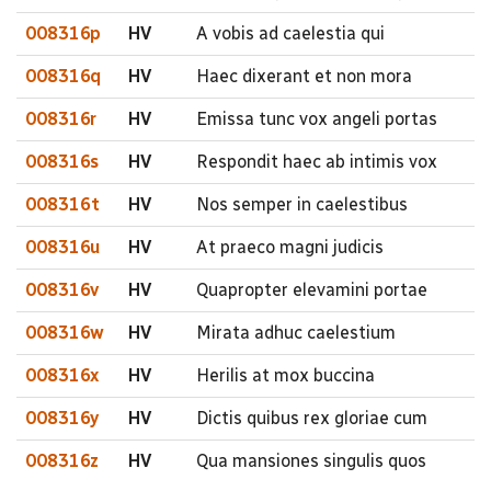
008316p
HV
A vobis ad caelestia qui
008316q
HV
Haec dixerant et non mora
008316r
HV
Emissa tunc vox angeli portas
008316s
HV
Respondit haec ab intimis vox
008316t
HV
Nos semper in caelestibus
008316u
HV
At praeco magni judicis
008316v
HV
Quapropter elevamini portae
008316w
HV
Mirata adhuc caelestium
008316x
HV
Herilis at mox buccina
008316y
HV
Dictis quibus rex gloriae cum
008316z
HV
Qua mansiones singulis quos