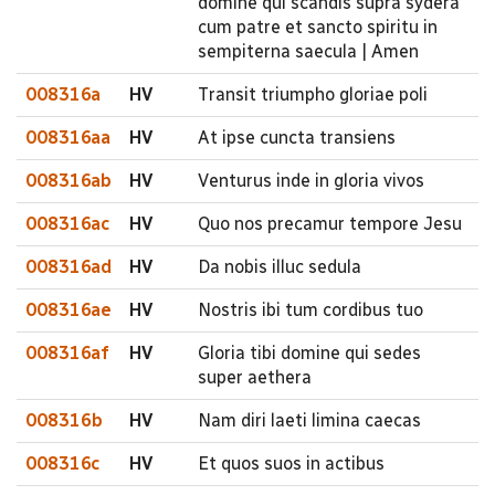
domine qui scandis supra sydera
cum patre et sancto spiritu in
sempiterna saecula | Amen
008316a
HV
Transit triumpho gloriae poli
008316aa
HV
At ipse cuncta transiens
008316ab
HV
Venturus inde in gloria vivos
008316ac
HV
Quo nos precamur tempore Jesu
008316ad
HV
Da nobis illuc sedula
008316ae
HV
Nostris ibi tum cordibus tuo
008316af
HV
Gloria tibi domine qui sedes
super aethera
008316b
HV
Nam diri laeti limina caecas
008316c
HV
Et quos suos in actibus