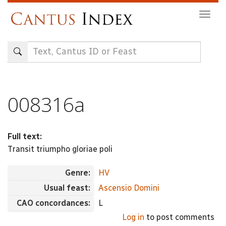
Skip
Togg
to
navig
main
content
008316a
Full text:
Transit triumpho gloriae poli
Genre:
HV
Usual feast:
Ascensio Domini
CAO concordances:
L
Log in
to post comments