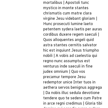
mortalibus | Apostoli tunc
mystico in monte stantes
chrismatis cum matre clara
virgine Jesu videbant gloriam |
Hunc prosecuti lumine laeto
petentem sydera laetis per auras
cordibus duxere regem saeculi |
Quos alloquentes angeli quid
astra stantes cernitis salvator
hic est inquiunt Jesus triumpho
nobili | A vobis ad caelestia qui
regno nunc assumptus est
venturus inde saeculi in fine
judex omnium | Quo vos
precamur tempore Jesu
redemptor unice Inter tuos in
aethera servos benignus aggrega
| Da nobis illuc sedula devotione
tendere quo te sedere cum Patre
in arce regni credimus | Gloria tibi