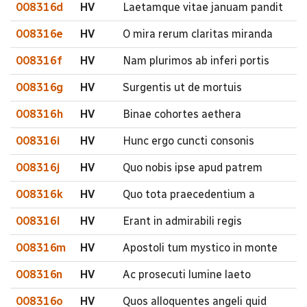
008316d
HV
Laetamque vitae januam pandit
008316e
HV
O mira rerum claritas miranda
008316f
HV
Nam plurimos ab inferi portis
008316g
HV
Surgentis ut de mortuis
008316h
HV
Binae cohortes aethera
008316i
HV
Hunc ergo cuncti consonis
008316j
HV
Quo nobis ipse apud patrem
008316k
HV
Quo tota praecedentium a
008316l
HV
Erant in admirabili regis
008316m
HV
Apostoli tum mystico in monte
008316n
HV
Ac prosecuti lumine laeto
008316o
HV
Quos alloquentes angeli quid