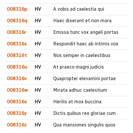
008316p
HV
A vobis ad caelestia qui
008316q
HV
Haec dixerant et non mora
008316r
HV
Emissa tunc vox angeli portas
008316s
HV
Respondit haec ab intimis vox
008316t
HV
Nos semper in caelestibus
008316u
HV
At praeco magni judicis
008316v
HV
Quapropter elevamini portae
008316w
HV
Mirata adhuc caelestium
008316x
HV
Herilis at mox buccina
008316y
HV
Dictis quibus rex gloriae cum
008316z
HV
Qua mansiones singulis quos