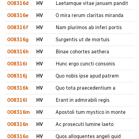
008316d
HV
Laetamque vitae januam pandit
008316e
HV
O mira rerum claritas miranda
008316f
HV
Nam plurimos ab inferi portis
008316g
HV
Surgentis ut de mortuis
008316h
HV
Binae cohortes aethera
008316i
HV
Hunc ergo cuncti consonis
008316j
HV
Quo nobis ipse apud patrem
008316k
HV
Quo tota praecedentium a
008316l
HV
Erant in admirabili regis
008316m
HV
Apostoli tum mystico in monte
008316n
HV
Ac prosecuti lumine laeto
008316o
HV
Quos alloquentes angeli quid