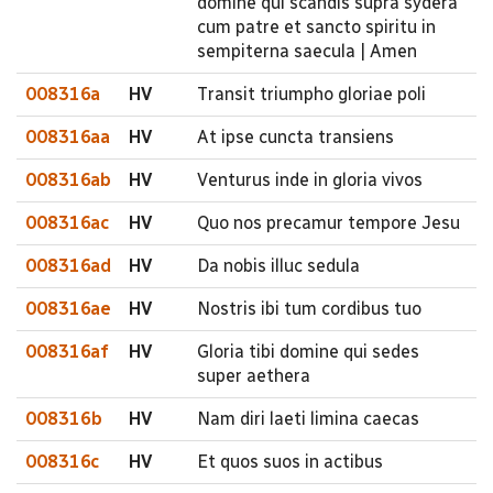
domine qui scandis supra sydera
cum patre et sancto spiritu in
sempiterna saecula | Amen
008316a
HV
Transit triumpho gloriae poli
008316aa
HV
At ipse cuncta transiens
008316ab
HV
Venturus inde in gloria vivos
008316ac
HV
Quo nos precamur tempore Jesu
008316ad
HV
Da nobis illuc sedula
008316ae
HV
Nostris ibi tum cordibus tuo
008316af
HV
Gloria tibi domine qui sedes
super aethera
008316b
HV
Nam diri laeti limina caecas
008316c
HV
Et quos suos in actibus