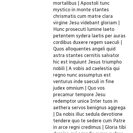
mortalibus | Apostoli tunc
mystico in monte stantes
chrismatis cum matre clara
virgine Jesu videbant gloriam |
Hunc prosecuti lumine laeto
petentem sydera laetis per auras
cordibus duxere regem saeculi |
Quos alloquentes angeli quid
astra stantes cernitis salvator
hic est inquiunt Jesus triumpho
nobili | A vobis ad caelestia qui
regno nunc assumptus est
venturus inde saeculi in fine
judex omnium | Quo vos
precamur tempore Jesu
redemptor unice Inter tuos in
aethera servos benignus aggrega
| Da nobis illuc sedula devotione
tendere quo te sedere cum Patre
in arce regni credimus | Gloria tibi