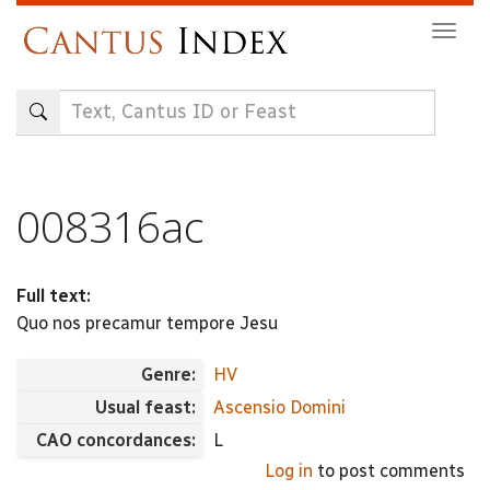
Skip
Togg
to
navig
main
content
008316ac
Full text:
Quo nos precamur tempore Jesu
Genre:
HV
Usual feast:
Ascensio Domini
CAO concordances:
L
Log in
to post comments