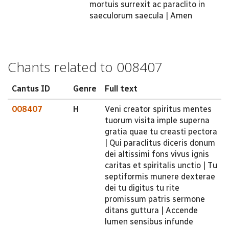
mortuis surrexit ac paraclito in
saeculorum saecula | Amen
Chants related to 008407
Cantus ID
Genre
Full text
008407
H
Veni creator spiritus mentes
tuorum visita imple superna
gratia quae tu creasti pectora
| Qui paraclitus diceris donum
dei altissimi fons vivus ignis
caritas et spiritalis unctio | Tu
septiformis munere dexterae
dei tu digitus tu rite
promissum patris sermone
ditans guttura | Accende
lumen sensibus infunde