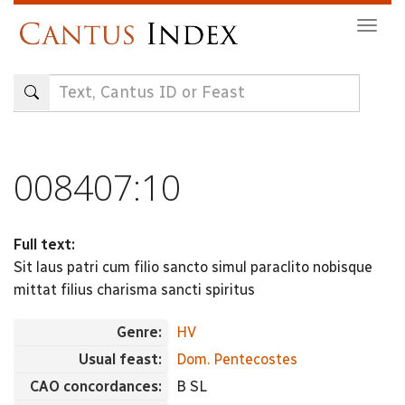
Skip
Togg
to
navig
main
content
008407:10
Full text:
Sit laus patri cum filio sancto simul paraclito nobisque
mittat filius charisma sancti spiritus
Genre:
HV
Usual feast:
Dom. Pentecostes
CAO concordances:
B SL