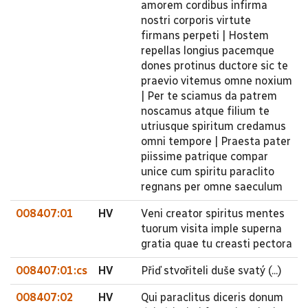
amorem cordibus infirma
nostri corporis virtute
firmans perpeti | Hostem
repellas longius pacemque
dones protinus ductore sic te
praevio vitemus omne noxium
| Per te sciamus da patrem
noscamus atque filium te
utriusque spiritum credamus
omni tempore | Praesta pater
piissime patrique compar
unice cum spiritu paraclito
regnans per omne saeculum
008407:01
HV
Veni creator spiritus mentes
tuorum visita imple superna
gratia quae tu creasti pectora
008407:01:cs
HV
Přiď stvořiteli duše svatý (...)
008407:02
HV
Qui paraclitus diceris donum