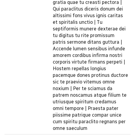
gratia quae tu creasti pectora |
Qui paraclitus diceris donum dei
altissimi fons vivus ignis caritas
et spiritalis unctio | Tu
septiformis munere dexterae dei
tu digitus tu rite promissum
patris sermone ditans guttura |
Accende lumen sensibus infunde
amorem cordibus infirma nostri
corporis virtute firmans perpeti |
Hostem repellas longius
pacemque dones protinus ductore
sic te praevio vitemus omne
noxium | Per te sciamus da
patrem noscamus atque filium te
utriusque spiritum credamus
omni tempore | Praesta pater
piissime patrique compar unice
cum spiritu paraclito regnans per
omne saeculum