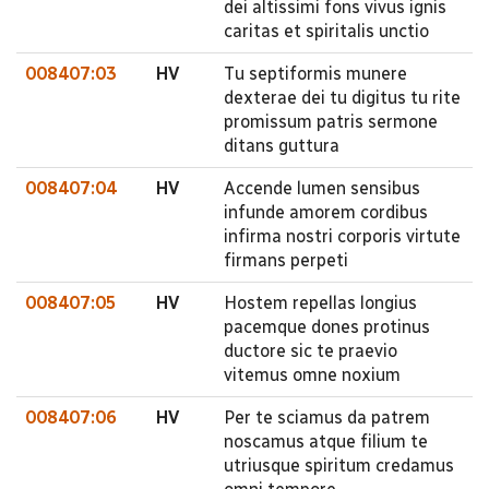
dei altissimi fons vivus ignis
caritas et spiritalis unctio
008407:03
HV
Tu septiformis munere
dexterae dei tu digitus tu rite
promissum patris sermone
ditans guttura
008407:04
HV
Accende lumen sensibus
infunde amorem cordibus
infirma nostri corporis virtute
firmans perpeti
008407:05
HV
Hostem repellas longius
pacemque dones protinus
ductore sic te praevio
vitemus omne noxium
008407:06
HV
Per te sciamus da patrem
noscamus atque filium te
utriusque spiritum credamus