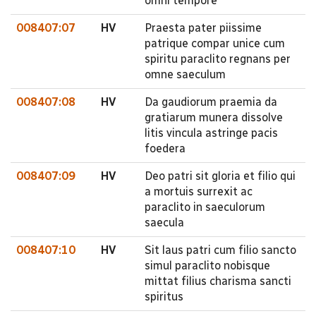
omni tempore
008407:07
HV
Praesta pater piissime
patrique compar unice cum
spiritu paraclito regnans per
omne saeculum
008407:08
HV
Da gaudiorum praemia da
gratiarum munera dissolve
litis vincula astringe pacis
foedera
008407:09
HV
Deo patri sit gloria et filio qui
a mortuis surrexit ac
paraclito in saeculorum
saecula
008407:10
HV
Sit laus patri cum filio sancto
simul paraclito nobisque
mittat filius charisma sancti
spiritus