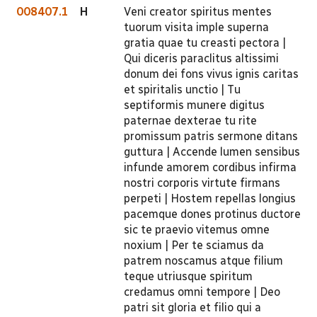
008407.1
H
Veni creator spiritus mentes
tuorum visita imple superna
gratia quae tu creasti pectora |
Qui diceris paraclitus altissimi
donum dei fons vivus ignis caritas
et spiritalis unctio | Tu
septiformis munere digitus
paternae dexterae tu rite
promissum patris sermone ditans
guttura | Accende lumen sensibus
infunde amorem cordibus infirma
nostri corporis virtute firmans
perpeti | Hostem repellas longius
pacemque dones protinus ductore
sic te praevio vitemus omne
noxium | Per te sciamus da
patrem noscamus atque filium
teque utriusque spiritum
credamus omni tempore | Deo
patri sit gloria et filio qui a