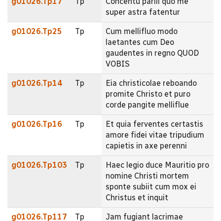
g01026.Tp17
Tp
Concentu parili quo me
super astra fatentur
g01026.Tp25
Tp
Cum mellifluo modo
laetantes cum Deo
gaudentes in regno QUOD
VOBIS
g01026.Tp14
Tp
Eia christicolae reboando
promite Christo et puro
corde pangite melliflue
g01026.Tp16
Tp
Et quia ferventes certastis
amore fidei vitae tripudium
capietis in axe perenni
g01026.Tp103
Tp
Haec legio duce Mauritio pro
nomine Christi mortem
sponte subiit cum mox ei
Christus et inquit
g01026.Tp117
Tp
Jam fugiant lacrimae