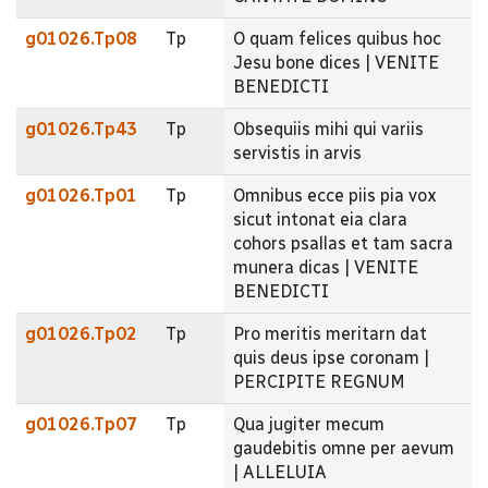
g01026.Tp08
Tp
O quam felices quibus hoc
Jesu bone dices | VENITE
BENEDICTI
g01026.Tp43
Tp
Obsequiis mihi qui variis
servistis in arvis
g01026.Tp01
Tp
Omnibus ecce piis pia vox
sicut intonat eia clara
cohors psallas et tam sacra
munera dicas | VENITE
BENEDICTI
g01026.Tp02
Tp
Pro meritis meritarn dat
quis deus ipse coronam |
PERCIPITE REGNUM
g01026.Tp07
Tp
Qua jugiter mecum
gaudebitis omne per aevum
| ALLELUIA