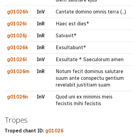
g01026h
InV
Cantate domino omnis terra (...)
g01026i
InR
Haec est dies*
g01026j
InR
Salvavit*
g01026k
InR
Exsultabunt*
g01026l
InV
Exsultate * Saeculorum amen
g01026m
InR
Notum fecit dominus salutare
suum ante conspectu gentium
revelabit justitiam suam
g01026n
InV
Quod uni ex minimis meis
fecistis mihi fecistis
Tropes
Troped chant ID:
g01026