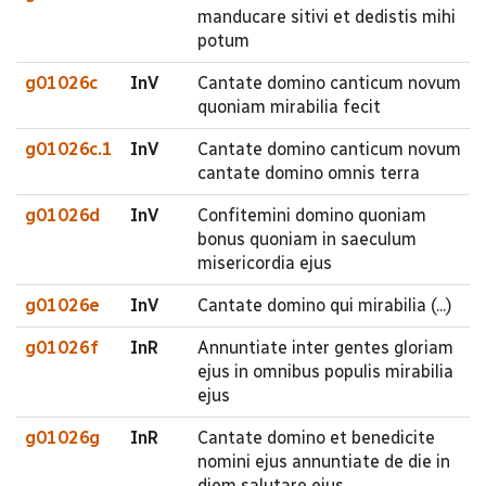
manducare sitivi et dedistis mihi
potum
g01026c
InV
Cantate domino canticum novum
quoniam mirabilia fecit
g01026c.1
InV
Cantate domino canticum novum
cantate domino omnis terra
g01026d
InV
Confitemini domino quoniam
bonus quoniam in saeculum
misericordia ejus
g01026e
InV
Cantate domino qui mirabilia (...)
g01026f
InR
Annuntiate inter gentes gloriam
ejus in omnibus populis mirabilia
ejus
g01026g
InR
Cantate domino et benedicite
nomini ejus annuntiate de die in
diem salutare ejus