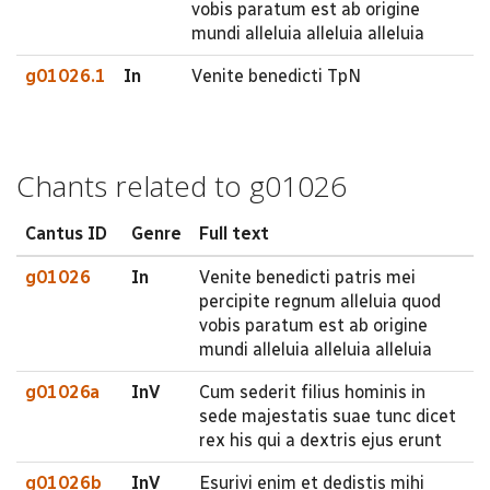
vobis paratum est ab origine
mundi alleluia alleluia alleluia
g01026.1
In
Venite benedicti TpN
Chants related to g01026
Cantus ID
Genre
Full text
g01026
In
Venite benedicti patris mei
percipite regnum alleluia quod
vobis paratum est ab origine
mundi alleluia alleluia alleluia
g01026a
InV
Cum sederit filius hominis in
sede majestatis suae tunc dicet
rex his qui a dextris ejus erunt
g01026b
InV
Esurivi enim et dedistis mihi