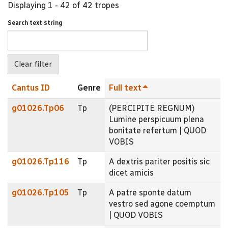
Displaying 1 - 42 of 42 tropes
Search text string
Cantus ID
Genre
Full text
g01026.Tp06
Tp
(PERCIPITE REGNUM)
Lumine perspicuum plena
bonitate refertum | QUOD
VOBIS
g01026.Tp116
Tp
A dextris pariter positis sic
dicet amicis
g01026.Tp105
Tp
A patre sponte datum
vestro sed agone coemptum
| QUOD VOBIS