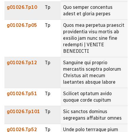
g01026.Tp10
Tp
Quo semper concentus
adest et gloria perpes
g01026.Tp05
Tp
Quos mea perpetua praescit
providentia visu mortis ab
exsilio jam nunc sine fine
redempti | VENITE
BENEDICTI
g01026.Tp12
Tp
Sanguine qui proprio
mercastis sceptra polorum
Christus ait mecum
laetantes absque labore
g01026.Tp51
Tp
Scilicet optatum avido
quoque corde cupitum
g01026.Tp101
Tp
Sic sanctos dominus
segregans affabitur omnes
g01026.Tp52
Tp
Unde polo terrraque pium