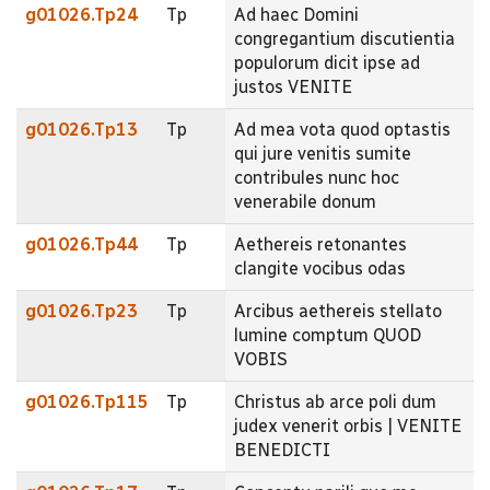
g01026.Tp24
Tp
Ad haec Domini
congregantium discutientia
populorum dicit ipse ad
justos VENITE
g01026.Tp13
Tp
Ad mea vota quod optastis
qui jure venitis sumite
contribules nunc hoc
venerabile donum
g01026.Tp44
Tp
Aethereis retonantes
clangite vocibus odas
g01026.Tp23
Tp
Arcibus aethereis stellato
lumine comptum QUOD
VOBIS
g01026.Tp115
Tp
Christus ab arce poli dum
judex venerit orbis | VENITE
BENEDICTI