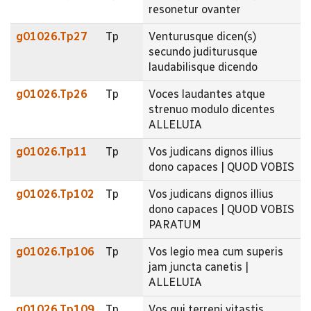
resonetur ovanter
g01026.Tp27
Tp
Venturusque dicen(s)
secundo juditurusque
laudabilisque dicendo
g01026.Tp26
Tp
Voces laudantes atque
strenuo modulo dicentes
ALLELUIA
g01026.Tp11
Tp
Vos judicans dignos illius
dono capaces | QUOD VOBIS
g01026.Tp102
Tp
Vos judicans dignos illius
dono capaces | QUOD VOBIS
PARATUM
g01026.Tp106
Tp
Vos legio mea cum superis
jam juncta canetis |
ALLELUIA
g01026.Tp109
Tp
Vos qui terreni vitastis