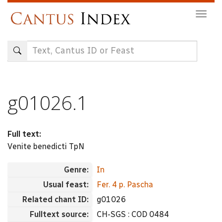
Skip
Togg
to
navig
main
content
g01026.1
Full text:
Venite benedicti TpN
Genre:
In
Usual feast:
Fer. 4 p. Pascha
Related chant ID:
g01026
Fulltext source:
CH-SGS : COD 0484