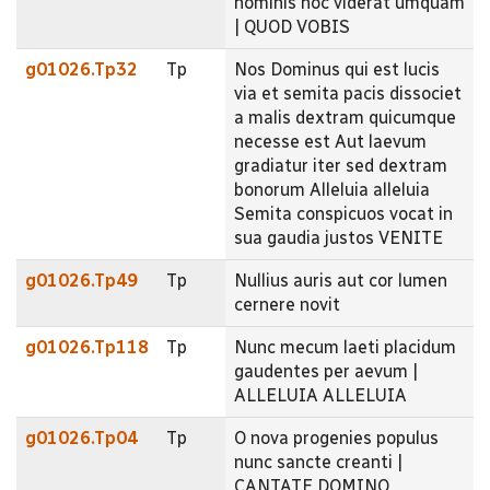
hominis hoc viderat umquam
| QUOD VOBIS
g01026.Tp32
Tp
Nos Dominus qui est lucis
via et semita pacis dissociet
a malis dextram quicumque
necesse est Aut laevum
gradiatur iter sed dextram
bonorum Alleluia alleluia
Semita conspicuos vocat in
sua gaudia justos VENITE
g01026.Tp49
Tp
Nullius auris aut cor lumen
cernere novit
g01026.Tp118
Tp
Nunc mecum laeti placidum
gaudentes per aevum |
ALLELUIA ALLELUIA
g01026.Tp04
Tp
O nova progenies populus
nunc sancte creanti |
CANTATE DOMINO