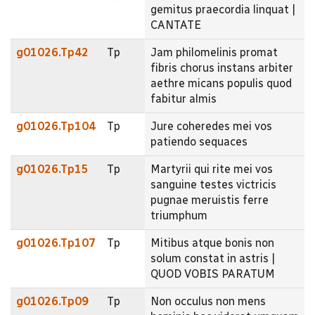
gemitus praecordia linquat |
CANTATE
g01026.Tp42
Tp
Jam philomelinis promat
fibris chorus instans arbiter
aethre micans populis quod
fabitur almis
g01026.Tp104
Tp
Jure coheredes mei vos
patiendo sequaces
g01026.Tp15
Tp
Martyrii qui rite mei vos
sanguine testes victricis
pugnae meruistis ferre
triumphum
g01026.Tp107
Tp
Mitibus atque bonis non
solum constat in astris |
QUOD VOBIS PARATUM
g01026.Tp09
Tp
Non occulus non mens