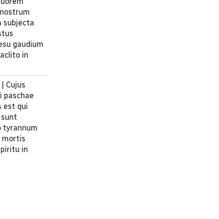
cruorem
 nostrum
a subjecta
stus
Jesu gaudium
aclito in
 | Cujus
ti paschae
 est qui
 sunt
ro tyrannum
 mortis
iritu in