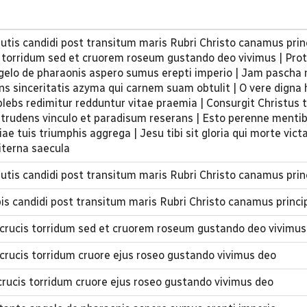
lutis candidi post transitum maris Rubri Christo canamus princ
s torridum sed et cruorem roseum gustando deo vivimus | Prot
gelo de pharaonis aspero sumus erepti imperio | Jam pascha
ns sinceritatis azyma qui carnem suam obtulit | O vere digna 
lebs redimitur redduntur vitae praemia | Consurgit Christus
 trudens vinculo et paradisum reserans | Esto perenne menti
e tuis triumphis aggrega | Jesu tibi sit gloria qui morte vict
iterna saecula
lutis candidi post transitum maris Rubri Christo canamus prin
bis candidi post transitum maris Rubri Christo canamus princi
 crucis torridum sed et cruorem roseum gustando deo vivimus
crucis torridum cruore ejus roseo gustando vivimus deo
rucis torridum cruore ejus roseo gustando vivimus deo