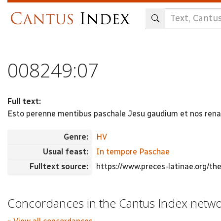
Skip
to
main
content
008249:07
Full text:
Esto perenne mentibus paschale Jesu gaudium et nos renat
Genre:
HV
Usual feast:
In tempore Paschae
Fulltext source:
https://www.preces-latinae.org/
Concordances in the Cantus Index netw