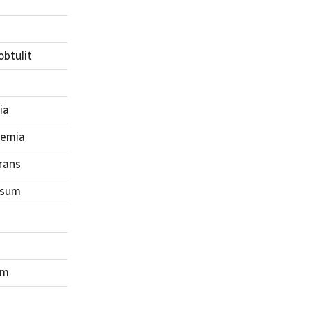
obtulit
ia
aemia
erans
disum
um