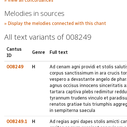
» View all concordances
Melodies in sources
» Display the melodies connected with this chant
All text variants of 008249
Cantus
Genre
Full text
ID
008249
H
Ad cenam agni providi et stolis salut
corpus sanctissimum in ara crucis t
vespero a devastante angelo de phar
agnus occisus innocens sinceritatis 
tartara captiva plebs redimitur reddu
tyrannum trudens vinculo et paradis
renatos gratiae tuis triumphis aggrega
in sempiterna saecula
008249.1
H
Ad regias agni dapes stolis amicti ca