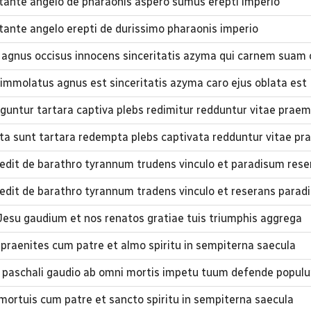
tante angelo de pharaonis aspero sumus erepti imperio
tante angelo erepti de durissimo pharaonis imperio
agnus occisus innocens sinceritatis azyma qui carnem suam 
immolatus agnus est sinceritatis azyma caro ejus oblata est
guntur tartara captiva plebs redimitur redduntur vitae praem
cta sunt tartara redempta plebs captivata redduntur vitae pr
redit de barathro tyrannum trudens vinculo et paradisum res
redit de barathro tyrannum tradens vinculo et reserans para
esu gaudium et nos renatos gratiae tuis triumphis aggrega
ta praenites cum patre et almo spiritu in sempiterna saecula
paschali gaudio ab omni mortis impetu tuum defende popul
a mortuis cum patre et sancto spiritu in sempiterna saecula