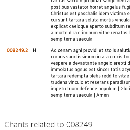
caritas sacrum propinat sanguinem 
postibus vastator horret angelus fu
Christus est paschalis idem victima e
cui sunt tartara soluta mortis vincul
explicat caeloque aperto subditum r
a morte dira criminum vitae renatos lib
sempiterna saecula
008249.2
H
Ad cenam agni providi et stolis salut
corpus sanctissimum in ara crucis t
vespere a devastante angelo erepti d
immolatus agnus est sinceritatis azy
tartara redempta plebs reddito vitae
trudens vinculo et reserans paradis
impetu tuum defende populum | Gloria
sempiterna saecula | Amen
Chants related to 008249