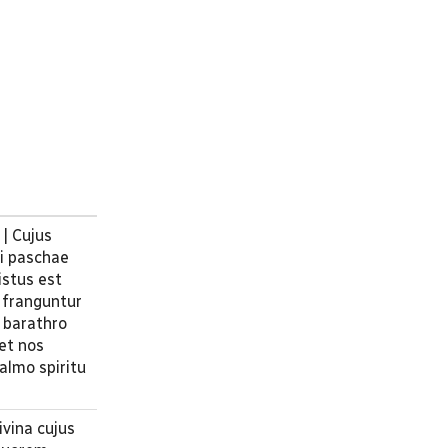
 | Cujus
ti paschae
istus est
 franguntur
e barathro
et nos
 almo spiritu
ivina cujus