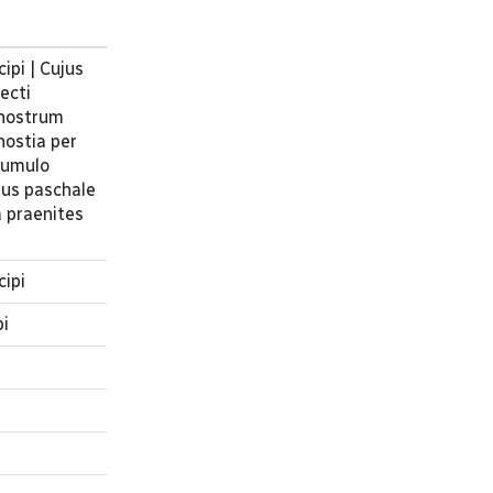
ipi | Cujus
ecti
 nostrum
hostia per
 tumulo
bus paschale
a praenites
cipi
pi