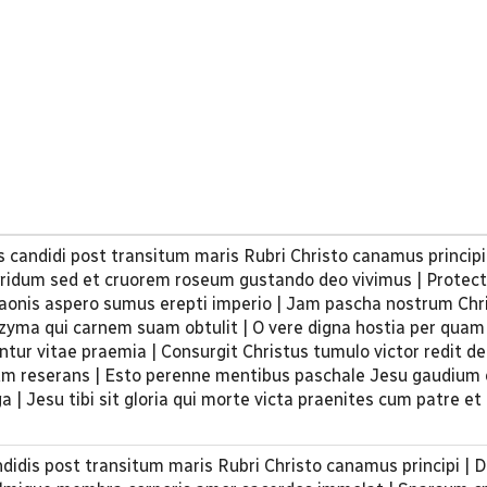
is candidi post transitum maris Rubri Christo canamus principi
orridum sed et cruorem roseum gustando deo vivimus | Protec
aonis aspero sumus erepti imperio | Jam pascha nostrum Chr
azyma qui carnem suam obtulit | O vere digna hostia per quam
ntur vitae praemia | Consurgit Christus tumulo victor redit d
um reserans | Esto perenne mentibus paschale Jesu gaudium 
 | Jesu tibi sit gloria qui morte victa praenites cum patre et
ndidis post transitum maris Rubri Christo canamus principi | D