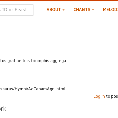
ABOUT
CHANTS
MELOD
os gratiae tuis triumphis aggrega
thesaurus/Hymni/AdCenamAgni.html
Log in
to po
ork