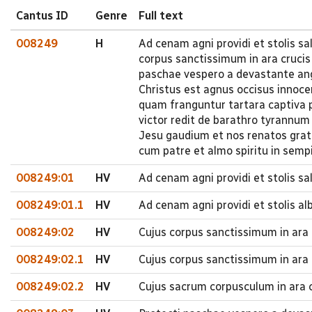
Cantus ID
Genre
Full text
008249
H
Ad cenam agni providi et stolis sa
corpus sanctissimum in ara cruci
paschae vespero a devastante an
Christus est agnus occisus innoce
quam franguntur tartara captiva p
victor redit de barathro tyrannum
Jesu gaudium et nos renatos gratia
cum patre et almo spiritu in semp
008249:01
HV
Ad cenam agni providi et stolis sa
008249:01.1
HV
Ad cenam agni providi et stolis al
008249:02
HV
Cujus corpus sanctissimum in ara
008249:02.1
HV
Cujus corpus sanctissimum in ara 
008249:02.2
HV
Cujus sacrum corpusculum in ara c