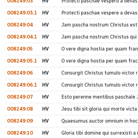
008249:03
HV
Protecti paschae vespero a devas
008249:03.1
HV
Protecti paschae vespere a devas
008249:04
HV
Jam pascha nostrum Christus est 
008249:04.1
HV
Jam pascha nostrum Christus qui 
008249:05
HV
O vere digna hostia per quam fran
008249:05.1
HV
O vere digna hostia per quam fra
008249:06
HV
Consurgit Christus tumulo victor 
008249:06.1
HV
Consurgit Christus tumulo victor 
008249:07
HV
Esto perenne mentibus paschale J
008249:08
HV
Jesu tibi sit gloria qui morte vic
008249:09
HV
Quaesumus auctor omnium in hoc 
008249:10
HV
Gloria tibi domine qui surrexisti 