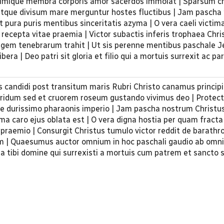
almique membra corporis amor sacerdos immolat | Sparsum 
gitque divisum mare merguntur hostes fluctibus | Jam pascha
t pura puris mentibus sinceritatis azyma | O vera caeli victim
a recepta vitae praemia | Victor subactis inferis trophaea Chri
egem tenebrarum trahit | Ut sis perenne mentibus paschale 
era | Deo patri sit gloria et filio qui a mortuis surrexit ac par
is candidi post transitum maris Rubri Christo canamus principi
orridum sed et cruorem roseum gustando vivimus deo | Protec
e durissimo pharaonis imperio | Jam pascha nostrum Christus
ma caro ejus oblata est | O vera digna hostia per quam fracta
 praemio | Consurgit Christus tumulo victor reddit de barath
um | Quaesumus auctor omnium in hoc paschali gaudio ab omni
 tibi domine qui surrexisti a mortuis cum patrem et sancto sp