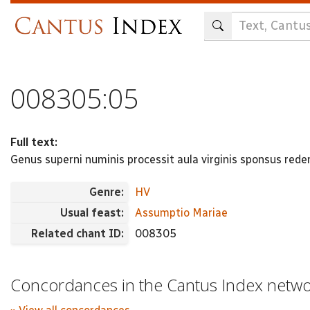
Skip
to
main
content
008305:05
Full text:
Genus superni numinis processit aula virginis sponsus rede
Genre:
HV
Usual feast:
Assumptio Mariae
Related chant ID:
008305
Concordances in the Cantus Index netw