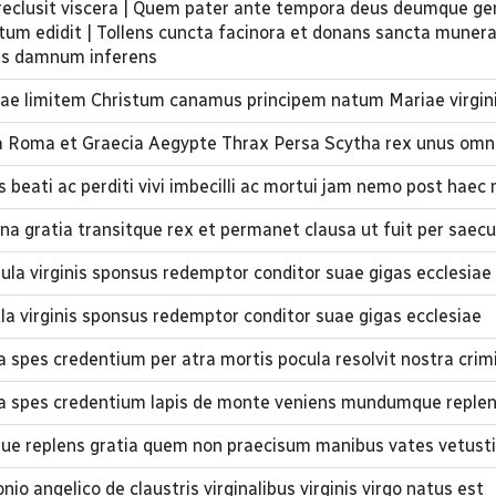
 reclusit viscera | Quem pater ante tempora deus deumque ge
tum edidit | Tollens cuncta facinora et donans sancta muner
is damnum inferens
rrae limitem Christum canamus principem natum Mariae virgin
 Roma et Graecia Aegypte Thrax Persa Scytha rex unus omn
eati ac perditi vivi imbecilli ac mortui jam nemo post haec
lena gratia transitque rex et permanet clausa ut fuit per saecu
ula virginis sponsus redemptor conditor suae gigas ecclesiae
ula virginis sponsus redemptor conditor suae gigas ecclesiae
spes credentium per atra mortis pocula resolvit nostra crim
 spes credentium lapis de monte veniens mundumque replen
e replens gratia quem non praecisum manibus vates vetusti
io angelico de claustris virginalibus virginis virgo natus est