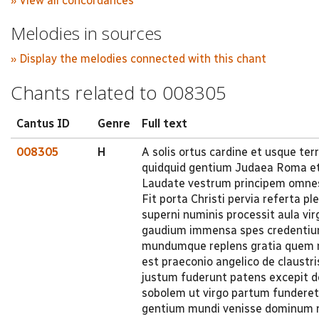
» View all concordances
Melodies in sources
» Display the melodies connected with this chant
Chants related to 008305
Cantus ID
Genre
Full text
008305
H
A solis ortus cardine et usque te
quidquid gentium Judaea Roma et
Laudate vestrum principem omnes b
Fit porta Christi pervia referta p
superni numinis processit aula vi
gaudium immensa spes credentium 
mundumque replens gratia quem n
est praeconio angelico de claustri
justum fuderunt patens excepit d
sobolem ut virgo partum funderet
gentium mundi venisse dominum re