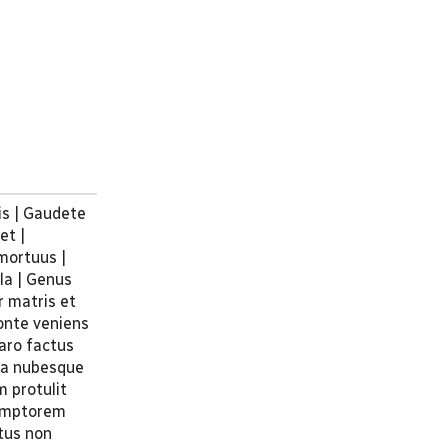
is | Gaudete
et |
mortuus |
ula | Genus
r matris et
onte veniens
aro factus
era nubesque
 protulit
demptorem
tus non