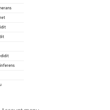
nerans
ret
dit
dit
didit
inferens
u