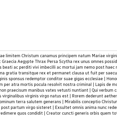
rrae limitem Christum canamus principem natum Mariae virgin
 Graecia Aegypte Thrax Persa Scytha rex unus omnes possid
eati ac perditi vivi imbecilli ac mortui jam nemo post haec 
lena gratia transitque rex et permanet clausa ut fuit per saec
rginis sponsus redemptor conditor suae gigas ecclesiae | Hono
per atra mortis pocula resolvit nostra criminal | Lapis de m
on praecisum manibus vates vetusti nuntiant | Qui verbum c
s virginalibus virginis virgo natus est | Rorem dederunt aeth
ominum terra salutem generans | Mirabilis conceptio Christum
 post partum virgo sisteret | Exsultet omnis anima nunc re
dimere quos condidit | Creator cuncti generis orbis quem to