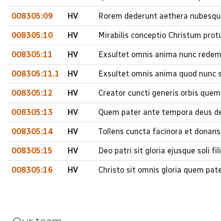
008305:09
HV
Rorem dederunt aethera nubesque
008305:10
HV
Mirabilis conceptio Christum prot
008305:11
HV
Exsultet omnis anima nunc redem
008305:11.1
HV
Exsultet omnis anima quod nunc s
008305:12
HV
Creator cuncti generis orbis quem 
008305:13
HV
Quem pater ante tempora deus de
008305:14
HV
Tollens cuncta facinora et dona
008305:15
HV
Deo patri sit gloria ejusque soli f
008305:16
HV
Christo sit omnis gloria quem pat