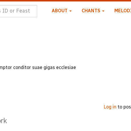
ABOUT
CHANTS
MELOD
mptor conditor suae gigas ecclesiae
Log in
to po
ork