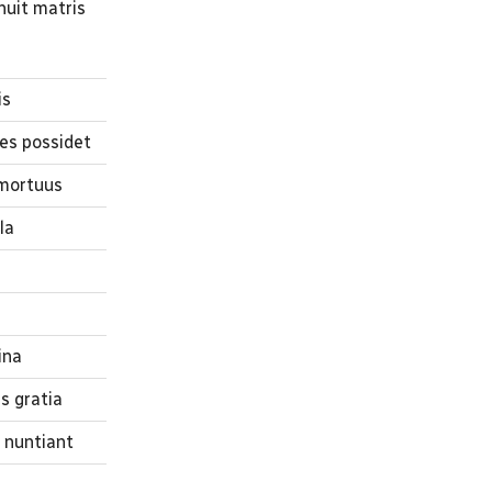
nuit matris
a
is
es possidet
 mortuus
la
ina
s gratia
 nuntiant