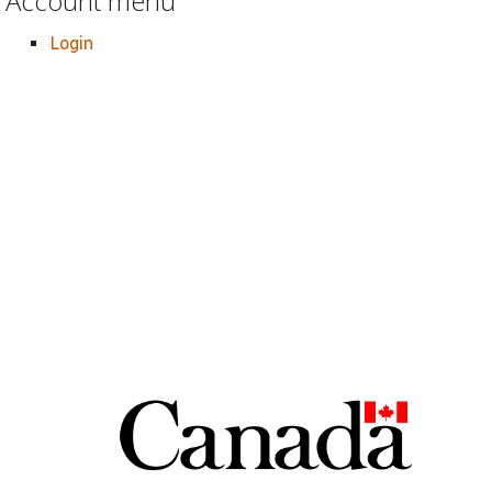
Account menu
Login