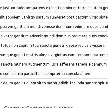
 justum fuderunt patens excepit dominum terra salutem ge
ulit sobolem ut virgo partum funderet post partum virgo siste
ptorem gentium mundi venisse dominum redimere quos condi
alvator gentium advenit mundi dominus redimere quos condi
totus non capit in tua sancta genetrix sese reclusit viscera
umque genuit matris almae virginitas cum tempore partum e
ns sancta munera augmentum lucis afferens tenebris damnum 
ilio cum spiritu paraclito in sempiterna saecula amen
er deum genuit quem virgo mater edidit fecunda sancto spirit