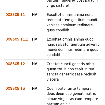
partum funderet post partum
virgo sisteret
008305:11
HV
Exsultet omnis anima nunc
redemptorem gentium mundi
venisse dominum redimere
quos condidit
008305:11.1
HV
Exsultet omnis anima quod
nunc salvator gentium advenit
mundi dominus redimere quos
condidit
008305:12
HV
Creator cuncti generis orbis
quem totus non capit in tua
sancta genetrix sese reclusit
viscera
008305:13
HV
Quem pater ante tempora
deus deumque genuit matris
almae virginitas cum tempore
partum edidit