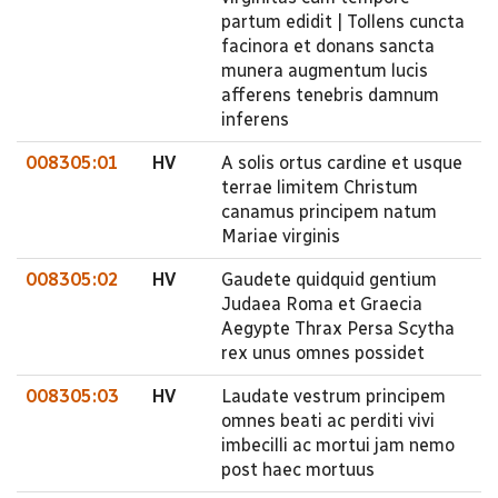
partum edidit | Tollens cuncta
facinora et donans sancta
munera augmentum lucis
afferens tenebris damnum
inferens
008305:01
HV
A solis ortus cardine et usque
terrae limitem Christum
canamus principem natum
Mariae virginis
008305:02
HV
Gaudete quidquid gentium
Judaea Roma et Graecia
Aegypte Thrax Persa Scytha
rex unus omnes possidet
008305:03
HV
Laudate vestrum principem
omnes beati ac perditi vivi
imbecilli ac mortui jam nemo
post haec mortuus