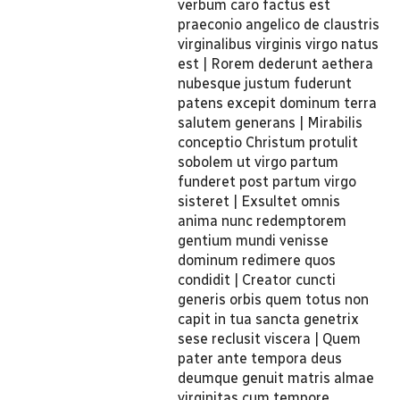
verbum caro factus est
praeconio angelico de claustris
virginalibus virginis virgo natus
est | Rorem dederunt aethera
nubesque justum fuderunt
patens excepit dominum terra
salutem generans | Mirabilis
conceptio Christum protulit
sobolem ut virgo partum
funderet post partum virgo
sisteret | Exsultet omnis
anima nunc redemptorem
gentium mundi venisse
dominum redimere quos
condidit | Creator cuncti
generis orbis quem totus non
capit in tua sancta genetrix
sese reclusit viscera | Quem
pater ante tempora deus
deumque genuit matris almae
virginitas cum tempore