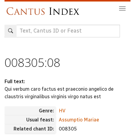
Skip
Togg
to
navig
main
content
008305:08
Full text:
Qui verbum caro factus est praeconio angelico de
claustris virginalibus virginis virgo natus est
Genre:
HV
Usual feast:
Assumptio Mariae
Related chant ID:
008305