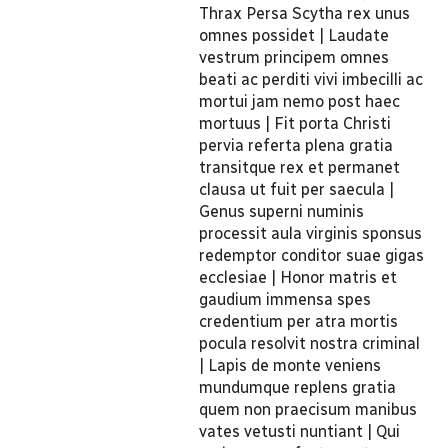
Thrax Persa Scytha rex unus
omnes possidet | Laudate
vestrum principem omnes
beati ac perditi vivi imbecilli ac
mortui jam nemo post haec
mortuus | Fit porta Christi
pervia referta plena gratia
transitque rex et permanet
clausa ut fuit per saecula |
Genus superni numinis
processit aula virginis sponsus
redemptor conditor suae gigas
ecclesiae | Honor matris et
gaudium immensa spes
credentium per atra mortis
pocula resolvit nostra criminal
| Lapis de monte veniens
mundumque replens gratia
quem non praecisum manibus
vates vetusti nuntiant | Qui