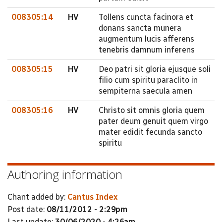
008305:14
HV
Tollens cuncta facinora et
donans sancta munera
augmentum lucis afferens
tenebris damnum inferens
008305:15
HV
Deo patri sit gloria ejusque soli
filio cum spiritu paraclito in
sempiterna saecula amen
008305:16
HV
Christo sit omnis gloria quem
pater deum genuit quem virgo
mater edidit fecunda sancto
spiritu
Authoring information
Chant added by:
Cantus Index
Post date:
08/11/2012 - 2:29pm
Last update:
30/06/2020 - 4:26am