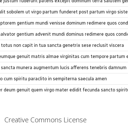
 justum fuderunt patens excepit dominum terra salutem ge
ulit sobolem ut virgo partum funderet post partum virgo siste
ptorem gentium mundi venisse dominum redimere quos condi
alvator gentium advenit mundi dominus redimere quos condi
totus non capit in tua sancta genetrix sese reclusit viscera
umque genuit matris almae virginitas cum tempore partum e
ns sancta munera augmentum lucis afferens tenebris damnum 
ilio cum spiritu paraclito in sempiterna saecula amen
er deum genuit quem virgo mater edidit fecunda sancto spirit
Creative Commons License