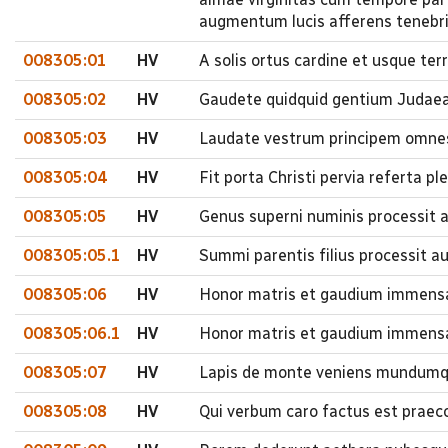
augmentum lucis afferens tenebr
008305:01
HV
A solis ortus cardine et usque te
008305:02
HV
Gaudete quidquid gentium Judaea
008305:03
HV
Laudate vestrum principem omnes b
008305:04
HV
Fit porta Christi pervia referta p
008305:05
HV
Genus superni numinis processit a
008305:05.1
HV
Summi parentis filius processit a
008305:06
HV
Honor matris et gaudium immensa 
008305:06.1
HV
Honor matris et gaudium immensa
008305:07
HV
Lapis de monte veniens mundumqu
008305:08
HV
Qui verbum caro factus est praecon