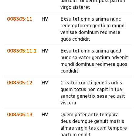
partum funderet post partum
virgo sisteret
008305:11
HV
Exsultet omnis anima nunc
redemptorem gentium mundi
venisse dominum redimere
quos condidit
008305:11.1
HV
Exsultet omnis anima quod
nunc salvator gentium advenit
mundi dominus redimere quos
condidit
008305:12
HV
Creator cuncti generis orbis
quem totus non capit in tua
sancta genetrix sese reclusit
viscera
008305:13
HV
Quem pater ante tempora
deus deumque genuit matris
almae virginitas cum tempore
partum edidit