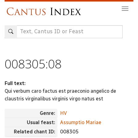
Skip
Togg
to
navig
main
content
008305:08
Full text:
Qui verbum caro factus est praeconio angelico de
claustris virginalibus virginis virgo natus est
Genre:
HV
Usual feast:
Assumptio Mariae
Related chant ID:
008305