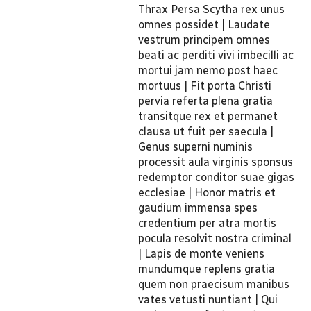
Thrax Persa Scytha rex unus
omnes possidet | Laudate
vestrum principem omnes
beati ac perditi vivi imbecilli ac
mortui jam nemo post haec
mortuus | Fit porta Christi
pervia referta plena gratia
transitque rex et permanet
clausa ut fuit per saecula |
Genus superni numinis
processit aula virginis sponsus
redemptor conditor suae gigas
ecclesiae | Honor matris et
gaudium immensa spes
credentium per atra mortis
pocula resolvit nostra criminal
| Lapis de monte veniens
mundumque replens gratia
quem non praecisum manibus
vates vetusti nuntiant | Qui