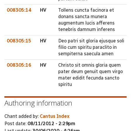
008305:14
HV
Tollens cuncta facinora et
donans sancta munera
augmentum lucis afferens
tenebris damnum inferens
008305:15
HV
Deo patri sit gloria ejusque soli
filio cum spiritu paraclito in
sempiterna saecula amen
008305:16
HV
Christo sit omnis gloria quem
pater deum genuit quem virgo
mater edidit fecunda sancto
spiritu
Authoring information
Chant added by:
Cantus Index
Post date:
08/11/2012 - 2:29pm
Last update:
30/06/2020 - 4:26am