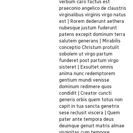
verbum caro factus est
praeconio angelico de claustris
virginalibus virginis virgo natus
est | Rorem dederunt aethera
nubesque justum fuderunt
patens excepit dominum terra
salutem generans | Mirabilis
conceptio Christum protulit
sobolem ut virgo partum
funderet post partum virgo
sisteret | Exsultet omnis
anima nunc redemptorem
gentium mundi venisse
dominum redimere quos
condidit | Creator cuncti
generis orbis quem totus non
capit in tua sancta genetrix
sese reclusit viscera | Quem
pater ante tempora deus
deumque genuit matris almae
virginitas cum tempore