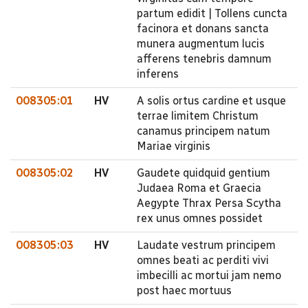
partum edidit | Tollens cuncta
facinora et donans sancta
munera augmentum lucis
afferens tenebris damnum
inferens
008305:01
HV
A solis ortus cardine et usque
terrae limitem Christum
canamus principem natum
Mariae virginis
008305:02
HV
Gaudete quidquid gentium
Judaea Roma et Graecia
Aegypte Thrax Persa Scytha
rex unus omnes possidet
008305:03
HV
Laudate vestrum principem
omnes beati ac perditi vivi
imbecilli ac mortui jam nemo
post haec mortuus