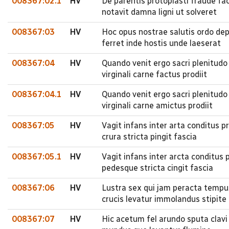
008367:02.1
HV
De parentis protoplasti fraude fa
notavit damna ligni ut solveret
008367:03
HV
Hoc opus nostrae salutis ordo dep
ferret inde hostis unde laeserat
008367:04
HV
Quando venit ergo sacri plenitudo
virginali carne factus prodiit
008367:04.1
HV
Quando venit ergo sacri plenitudo
virginali carne amictus prodiit
008367:05
HV
Vagit infans inter arta conditus 
crura stricta pingit fascia
008367:05.1
HV
Vagit infans inter arcta conditus
pedesque stricta cingit fascia
008367:06
HV
Lustra sex qui jam peracta tempus
crucis levatur immolandus stipite
008367:07
HV
Hic acetum fel arundo sputa clavi