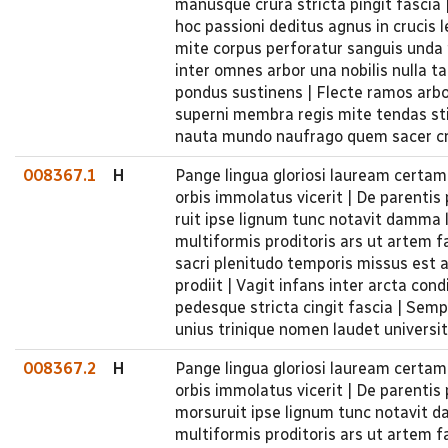
manusque crura stricta pingit fascia
hoc passioni deditus agnus in crucis 
mite corpus perforatur sanguis unda p
inter omnes arbor una nobilis nulla t
pondus sustinens | Flecte ramos arbor
superni membra regis mite tendas stip
nauta mundo naufrago quem sacer cru
008367.1
H
Pange lingua gloriosi lauream certam
orbis immolatus vicerit | De parenti
ruit ipse lignum tunc notavit damma l
multiformis proditoris ars ut artem f
sacri plenitudo temporis missus est a
prodiit | Vagit infans inter arcta co
pedesque stricta cingit fascia | Sempi
unius trinique nomen laudet universi
008367.2
H
Pange lingua gloriosi lauream certam
orbis immolatus vicerit | De parenti
morsuruit ipse lignum tunc notavit d
multiformis proditoris ars ut artem f