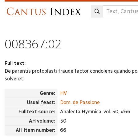
Skip
to
main
content
008367:02
Full text:
De parentis protoplasti fraude factor condolens quando pom
solveret
Genre:
HV
Usual feast:
Dom. de Passione
Fulltext source:
Analecta Hymnica, vol. 50, #66
AH volume:
50
AH item number:
66