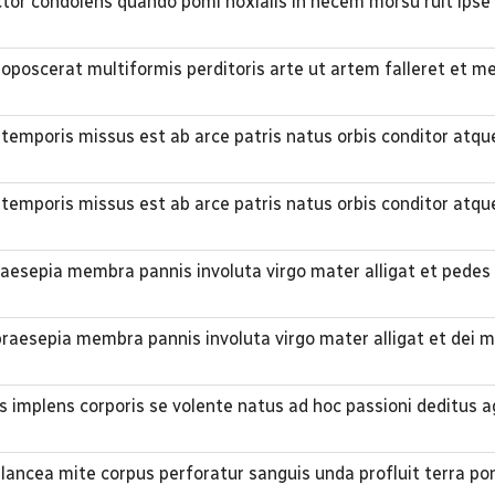
ctor condolens quando pomi noxialis in necem morsu ruit ipse
oposcerat multiformis perditoris arte ut artem falleret et 
 temporis missus est ab arce patris natus orbis conditor atqu
 temporis missus est ab arce patris natus orbis conditor atqu
praesepia membra pannis involuta virgo mater alligat et ped
 praesepia membra pannis involuta virgo mater alligat et dei 
 implens corporis se volente natus ad hoc passioni deditus a
 lancea mite corpus perforatur sanguis unda profluit terra po