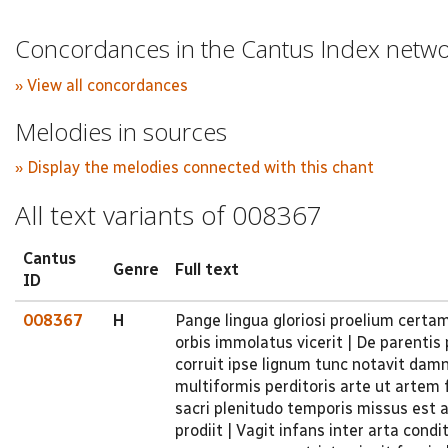
Concordances in the Cantus Index netw
» View all concordances
Melodies in sources
» Display the melodies connected with this chant
All text variants of 008367
Cantus
Genre
Full text
ID
008367
H
Pange lingua gloriosi proelium certa
orbis immolatus vicerit | De parenti
corruit ipse lignum tunc notavit damn
multiformis perditoris arte ut artem 
sacri plenitudo temporis missus est a
prodiit | Vagit infans inter arta con