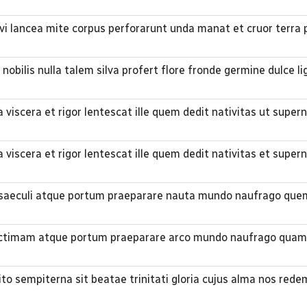
avi lancea mite corpus perforarunt unda manat et cruor terra
 nobilis nulla talem silva profert flore fronde germine dulce l
 viscera et rigor lentescat ille quem dedit nativitas ut supe
 viscera et rigor lentescat ille quem dedit nativitas et supe
um saeculi atque portum praeparare nauta mundo naufrago que
 victimam atque portum praeparare arco mundo naufrago quam
lito sempiterna sit beatae trinitati gloria cujus alma nos rede