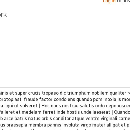
Log in
to po
ork
minis et super crucis tropaeo dic triumphum nobilem qualiter
s protoplasti fraude factor condolens quando pomi noxialis m
a ligni ut solveret | Hoc opus nostrae salutis ordo depoposce
falleret et medelam ferret inde hostis unde laeserat | Quando
b arce patris natus orbis conditor atque ventre virginali carn
ditus praesepia membra pannis involuta virgo mater alligat et 