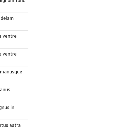
 lignum tunc
medelam
e ventre
e ventre
es manusque
manus
gnus in
ntus astra