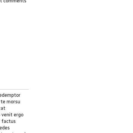
st comments
 redemptor
orte morsu
rat
 venit ergo
e factus
pedes