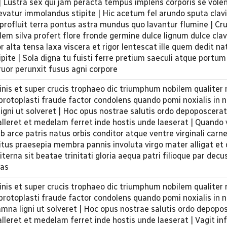
 | Lustra sex qui jam peracta tempus implens corporis se vole
levatur immolandus stipite | Hic acetum fel arundo sputa clav
rofluit terra pontus astra mundus quo lavantur flumine | Cru
alem silva profert flore fronde germine dulce lignum dulce cla
 alta tensa laxa viscera et rigor lentescat ille quem dedit nat
ite | Sola digna tu fuisti ferre pretium saeculi atque portu
or perunxit fusus agni corpore
inis et super crucis trophaeo dic triumphum nobilem qualiter
s protoplasti fraude factor condolens quando pomi noxialis in
igni ut solveret | Hoc opus nostrae salutis ordo depoposcerat
alleret et medelam ferret inde hostis unde laeserat | Quando 
b arce patris natus orbis conditor atque ventre virginali carn
nditus praesepia membra pannis involuta virgo mater alligat et
terna sit beatae trinitati gloria aequa patri filioque par decu
tas
inis et super crucis trophaeo dic triumphum nobilem qualiter
s protoplasti fraude factor condolens quando pomi noxialis in
amna ligni ut solveret | Hoc opus nostrae salutis ordo depopo
alleret et medelam ferret inde hostis unde laeserat | Vagit in