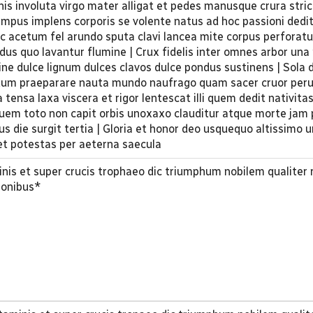
s involuta virgo mater alligat et pedes manusque crura stric
empus implens corporis se volente natus ad hoc passioni dedi
ic acetum fel arundo sputa clavi lancea mite corpus perforat
us quo lavantur flumine | Crux fidelis inter omnes arbor una n
ine dulce lignum dulces clavos dulce pondus sustinens | Sola 
ortum praeparare nauta mundo naufrago quam sacer cruor peru
 tensa laxa viscera et rigor lentescat illi quem dedit nativita
uem toto non capit orbis unoxaxo clauditur atque morte jam 
nus die surgit tertia | Gloria et honor deo usquequo altissimo u
t et potestas per aeterna saecula
inis et super crucis trophaeo dic triumphum nobilem qualiter
tionibus*