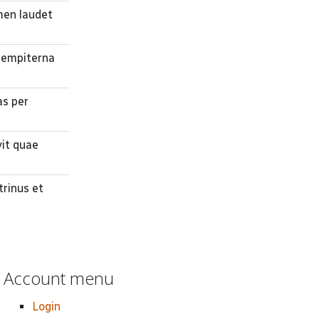
omen laudet
 sempiterna
as per
vit quae
trinus et
Account menu
Login