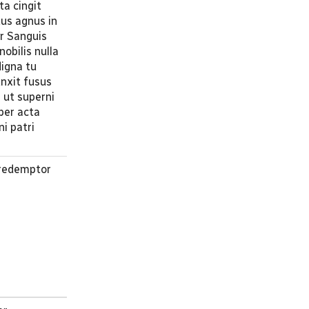
ta cingit
tus agnus in
ur Sanguis
obilis nulla
digna tu
nxit fusus
s ut superni
per acta
ni patri
 redemptor