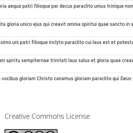
oria aequa patri filioque par decus paraclito unius trinique n
ita gloria unico ejus qui creavit omnia spiritui quae sancto in
imo uni patri filioque inclyto paraclito cui laus est et potest
 spiritu sempiternae trinitati laus salus et gloria quae crea
vocibus gloriam Christo canamus gloriam paraclito qui Deus 
Creative Commons License