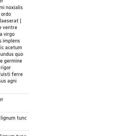
er
mi noxialis
 ordo
laeserat |
e ventre
a virgo
s implens
Hic acetum
 mundus quo
nde germine
rigor
uisti ferre
sus agni
er
 lignum tunc