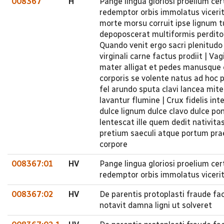
008367
H
Pange lingua gloriosi proelium ce
redemptor orbis immolatus vicerit
morte morsu corruit ipse lignum t
depoposcerat multiformis perditor
Quando venit ergo sacri plenitudo
virginali carne factus prodiit | V
mater alligat et pedes manusque c
corporis se volente natus ad hoc 
fel arundo sputa clavi lancea mit
lavantur flumine | Crux fidelis in
dulce lignum dulce clavo dulce pon
lentescat ille quem dedit nativita
pretium saeculi atque portum pra
corpore
008367:01
HV
Pange lingua gloriosi proelium ce
redemptor orbis immolatus viceri
008367:02
HV
De parentis protoplasti fraude fa
notavit damna ligni ut solveret