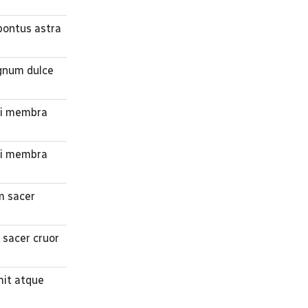
 pontus astra
ignum dulce
rni membra
rni membra
m sacer
 sacer cruor
mit atque