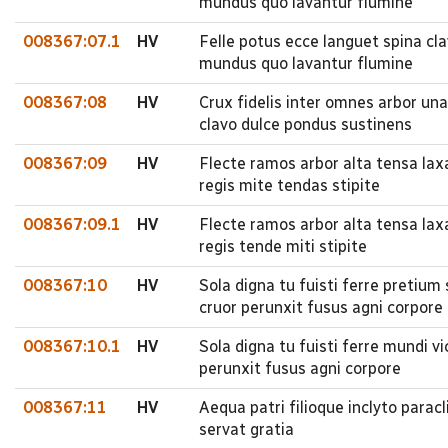
mundus quo lavantur flumine
008367:07.1
HV
Felle potus ecce languet spina cl
mundus quo lavantur flumine
008367:08
HV
Crux fidelis inter omnes arbor una
clavo dulce pondus sustinens
008367:09
HV
Flecte ramos arbor alta tensa laxa
regis mite tendas stipite
008367:09.1
HV
Flecte ramos arbor alta tensa laxa
regis tende miti stipite
008367:10
HV
Sola digna tu fuisti ferre preti
cruor perunxit fusus agni corpore
008367:10.1
HV
Sola digna tu fuisti ferre mundi
perunxit fusus agni corpore
008367:11
HV
Aequa patri filioque inclyto parac
servat gratia