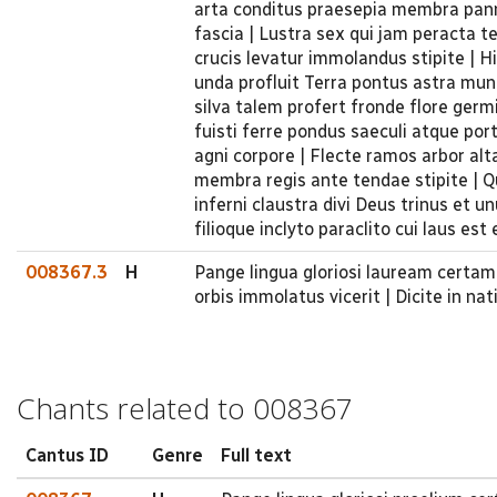
arta conditus praesepia membra panni
fascia | Lustra sex qui jam peracta t
crucis levatur immolandus stipite | H
unda profluit Terra pontus astra mund
silva talem profert fronde flore germ
fuisti ferre pondus saeculi atque p
agni corpore | Flecte ramos arbor alta
membra regis ante tendae stipite | Q
inferni claustra divi Deus trinus et u
filioque inclyto paraclito cui laus es
008367.3
H
Pange lingua gloriosi lauream certam
orbis immolatus vicerit | Dicite in na
Chants related to 008367
Cantus ID
Genre
Full text