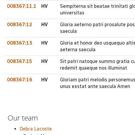
008367:11.1
HV
Sempiterna sit beatae trinitati gl
universitas
008367:12
HV
Gloria aeterno patri prosalute pos
saecula
008367:13
HV
Gloria et honor deo usquequo altiss
aeterna saecula
008367:15
HV
Sit patri natoque summo gratia cum
redemit quaeque nos illuminat
008367:16
HV
Gloriam patri melodis personemus 
unus exstat ante saecula Amen
Our team
Debra Lacoste