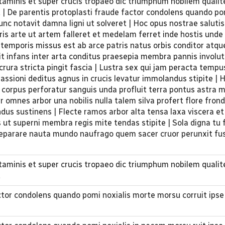
rtaminis et super crucis tropaeo dic triumphum nobilem qualit
 | De parentis protoplasti fraude factor condolens quando po
unc notavit damna ligni ut solveret | Hoc opus nostrae salutis
is arte ut artem falleret et medelam ferret inde hostis unde 
 temporis missus est ab arce patris natus orbis conditor atqu
agit infans inter arta conditus praesepia membra pannis involut
rura stricta pingit fascia | Lustra sex qui jam peracta tempu
passioni deditus agnus in crucis levatur immolandus stipite | 
e corpus perforatur sanguis unda profluit terra pontus astra
ter omnes arbor una nobilis nulla talem silva profert flore fro
dus sustinens | Flecte ramos arbor alta tensa laxa viscera et 
s ut superni membra regis mite tendas stipite | Sola digna tu f
eparare nauta mundo naufrago quem sacer cruor perunxit fu
rtaminis et super crucis tropaeo dic triumphum nobilem qualit
t
ctor condolens quando pomi noxialis morte morsu corruit ipse