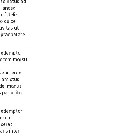
nte natus ad
i lancea
x fidelis
vo dulce
ivitas ut
m praeparare
 redemptor
 necem morsu
venit ergo
e amictus
 dei manus
s paraclito
 redemptor
 necem
scerat
fans inter