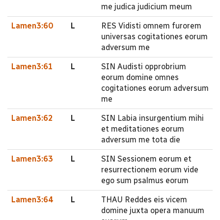
me judica judicium meum
Lamen3:60
L
RES Vidisti omnem furorem
universas cogitationes eorum
adversum me
Lamen3:61
L
SIN Audisti opprobrium
eorum domine omnes
cogitationes eorum adversum
me
Lamen3:62
L
SIN Labia insurgentium mihi
et meditationes eorum
adversum me tota die
Lamen3:63
L
SIN Sessionem eorum et
resurrectionem eorum vide
ego sum psalmus eorum
Lamen3:64
L
THAU Reddes eis vicem
domine juxta opera manuum