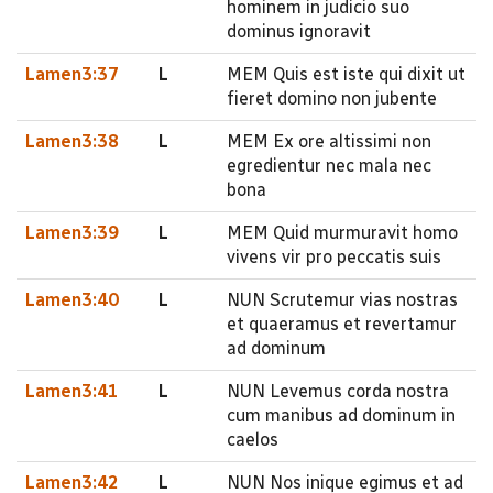
hominem in judicio suo
dominus ignoravit
Lamen3:37
L
MEM Quis est iste qui dixit ut
fieret domino non jubente
Lamen3:38
L
MEM Ex ore altissimi non
egredientur nec mala nec
bona
Lamen3:39
L
MEM Quid murmuravit homo
vivens vir pro peccatis suis
Lamen3:40
L
NUN Scrutemur vias nostras
et quaeramus et revertamur
ad dominum
Lamen3:41
L
NUN Levemus corda nostra
cum manibus ad dominum in
caelos
Lamen3:42
L
NUN Nos inique egimus et ad