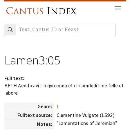
Skip
Togg
to
navig
main
content
Lamen3:05
Full text:
BETH Aedificavit in gyro meo et circumdedit me felle et
labore
Genre:
L
Fulltext source:
Clementine Vulgate (1592)
"Lamentations of Jeremiah"
Notes: