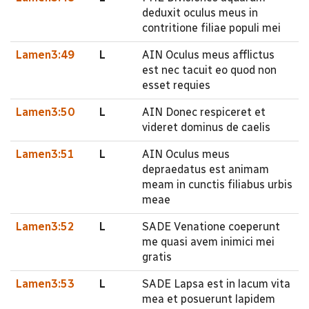
deduxit oculus meus in
contritione filiae populi mei
Lamen3:49
L
AIN Oculus meus afflictus
est nec tacuit eo quod non
esset requies
Lamen3:50
L
AIN Donec respiceret et
videret dominus de caelis
Lamen3:51
L
AIN Oculus meus
depraedatus est animam
meam in cunctis filiabus urbis
meae
Lamen3:52
L
SADE Venatione coeperunt
me quasi avem inimici mei
gratis
Lamen3:53
L
SADE Lapsa est in lacum vita
mea et posuerunt lapidem