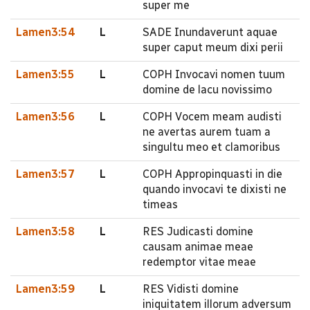
super me
Lamen3:54
L
SADE Inundaverunt aquae
super caput meum dixi perii
Lamen3:55
L
COPH Invocavi nomen tuum
domine de lacu novissimo
Lamen3:56
L
COPH Vocem meam audisti
ne avertas aurem tuam a
singultu meo et clamoribus
Lamen3:57
L
COPH Appropinquasti in die
quando invocavi te dixisti ne
timeas
Lamen3:58
L
RES Judicasti domine
causam animae meae
redemptor vitae meae
Lamen3:59
L
RES Vidisti domine
iniquitatem illorum adversum