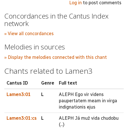
Log in
to post comments
Concordances in the Cantus Index
network
» View all concordances
Melodies in sources
» Display the melodies connected with this chant
Chants related to Lamen3
Cantus ID
Genre
Full text
Lamen3:01
L
ALEPH Ego vir videns
paupertatem meam in virga
indignationis ejus
Lamen3:01:cs
L
ALEPH Já muž vida chudobu
(...)