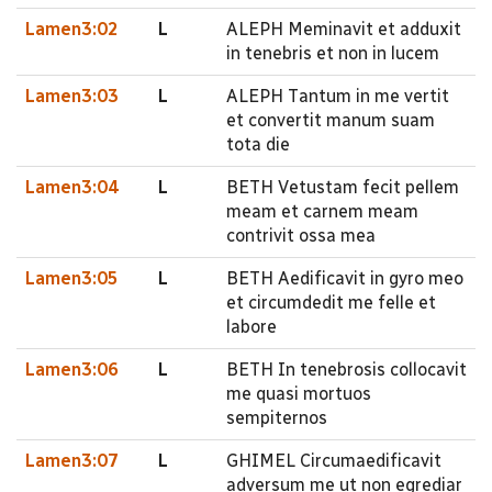
Lamen3:02
L
ALEPH Meminavit et adduxit
in tenebris et non in lucem
Lamen3:03
L
ALEPH Tantum in me vertit
et convertit manum suam
tota die
Lamen3:04
L
BETH Vetustam fecit pellem
meam et carnem meam
contrivit ossa mea
Lamen3:05
L
BETH Aedificavit in gyro meo
et circumdedit me felle et
labore
Lamen3:06
L
BETH In tenebrosis collocavit
me quasi mortuos
sempiternos
Lamen3:07
L
GHIMEL Circumaedificavit
adversum me ut non egrediar