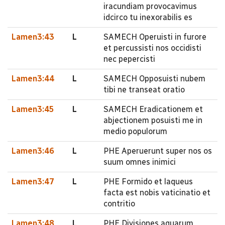
iracundiam provocavimus
idcirco tu inexorabilis es
Lamen3:43
L
SAMECH Operuisti in furore
et percussisti nos occidisti
nec pepercisti
Lamen3:44
L
SAMECH Opposuisti nubem
tibi ne transeat oratio
Lamen3:45
L
SAMECH Eradicationem et
abjectionem posuisti me in
medio populorum
Lamen3:46
L
PHE Aperuerunt super nos os
suum omnes inimici
Lamen3:47
L
PHE Formido et laqueus
facta est nobis vaticinatio et
contritio
Lamen3:48
L
PHE Divisiones aquarum