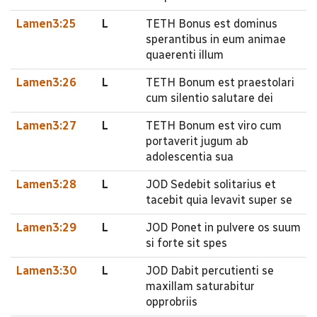
Lamen3:25
L
TETH Bonus est dominus
sperantibus in eum animae
quaerenti illum
Lamen3:26
L
TETH Bonum est praestolari
cum silentio salutare dei
Lamen3:27
L
TETH Bonum est viro cum
portaverit jugum ab
adolescentia sua
Lamen3:28
L
JOD Sedebit solitarius et
tacebit quia levavit super se
Lamen3:29
L
JOD Ponet in pulvere os suum
si forte sit spes
Lamen3:30
L
JOD Dabit percutienti se
maxillam saturabitur
opprobriis