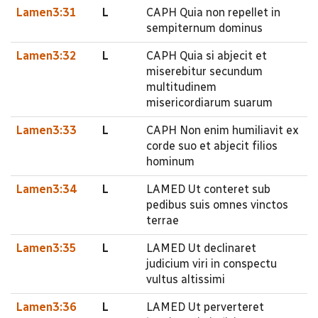
Lamen3:31
L
CAPH Quia non repellet in
sempiternum dominus
Lamen3:32
L
CAPH Quia si abjecit et
miserebitur secundum
multitudinem
misericordiarum suarum
Lamen3:33
L
CAPH Non enim humiliavit ex
corde suo et abjecit filios
hominum
Lamen3:34
L
LAMED Ut conteret sub
pedibus suis omnes vinctos
terrae
Lamen3:35
L
LAMED Ut declinaret
judicium viri in conspectu
vultus altissimi
Lamen3:36
L
LAMED Ut perverteret