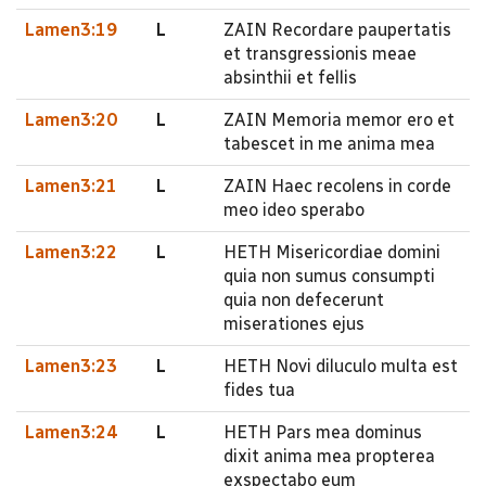
Lamen3:19
L
ZAIN Recordare paupertatis
et transgressionis meae
absinthii et fellis
Lamen3:20
L
ZAIN Memoria memor ero et
tabescet in me anima mea
Lamen3:21
L
ZAIN Haec recolens in corde
meo ideo sperabo
Lamen3:22
L
HETH Misericordiae domini
quia non sumus consumpti
quia non defecerunt
miserationes ejus
Lamen3:23
L
HETH Novi diluculo multa est
fides tua
Lamen3:24
L
HETH Pars mea dominus
dixit anima mea propterea
exspectabo eum