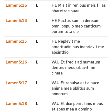
Lamen3:13
L
HE Misit in renibus meis filias
pharetrae suae
Lamen3:14
L
HE Factus sum in derisum
omni populo meo canticum
eorum tota die
Lamen3:15
L
HE Replevit me
amaritudinibus inebriavit me
absinthio
Lamen3:16
L
VAU Et fregit ad numerum
dentes meos cibavit me
cinere
Lamen3:17
L
VAU Et repulsa est a pace
anima mea oblitus sum
bonorum
Lamen3:18
L
VAU Et dixi periit finis meus
et spes mea a domino