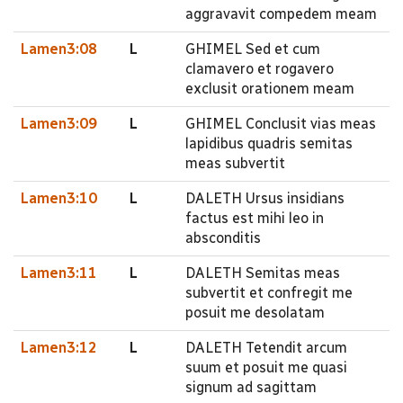
aggravavit compedem meam
Lamen3:08
L
GHIMEL Sed et cum
clamavero et rogavero
exclusit orationem meam
Lamen3:09
L
GHIMEL Conclusit vias meas
lapidibus quadris semitas
meas subvertit
Lamen3:10
L
DALETH Ursus insidians
factus est mihi leo in
absconditis
Lamen3:11
L
DALETH Semitas meas
subvertit et confregit me
posuit me desolatam
Lamen3:12
L
DALETH Tetendit arcum
suum et posuit me quasi
signum ad sagittam