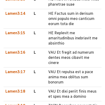
pharetrae suae
Lamen3:14
L
HE Factus sum in derisum
omni populo meo canticum
eorum tota die
Lamen3:15
L
HE Replevit me
amaritudinibus inebriavit me
absinthio
Lamen3:16
L
VAU Et fregit ad numerum
dentes meos cibavit me
cinere
Lamen3:17
L
VAU Et repulsa est a pace
anima mea oblitus sum
bonorum
Lamen3:18
L
VAU Et dixi periit finis meus
et spes mea a domino