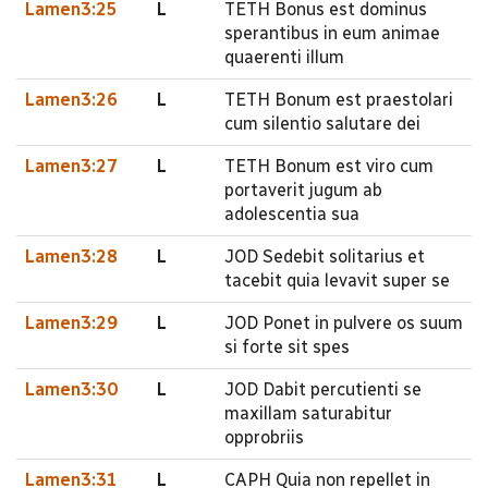
Lamen3:25
L
TETH Bonus est dominus
sperantibus in eum animae
quaerenti illum
Lamen3:26
L
TETH Bonum est praestolari
cum silentio salutare dei
Lamen3:27
L
TETH Bonum est viro cum
portaverit jugum ab
adolescentia sua
Lamen3:28
L
JOD Sedebit solitarius et
tacebit quia levavit super se
Lamen3:29
L
JOD Ponet in pulvere os suum
si forte sit spes
Lamen3:30
L
JOD Dabit percutienti se
maxillam saturabitur
opprobriis
Lamen3:31
L
CAPH Quia non repellet in