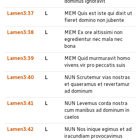
dominus ignoravit
Lamen3:37
L
MEM Quis est iste qui dixit ut
fieret domino non jubente
Lamen3:38
L
MEM Ex ore altissimi non
egredientur nec mala nec
bona
Lamen3:39
L
MEM Quid murmuravit homo
vivens vir pro peccatis suis
Lamen3:40
L
NUN Scrutemur vias nostras
et quaeramus et revertamur
ad dominum
Lamen3:41
L
NUN Levemus corda nostra
cum manibus ad dominum in
caelos
Lamen3:42
L
NUN Nos inique egimus et ad
iracundiam provocavimus