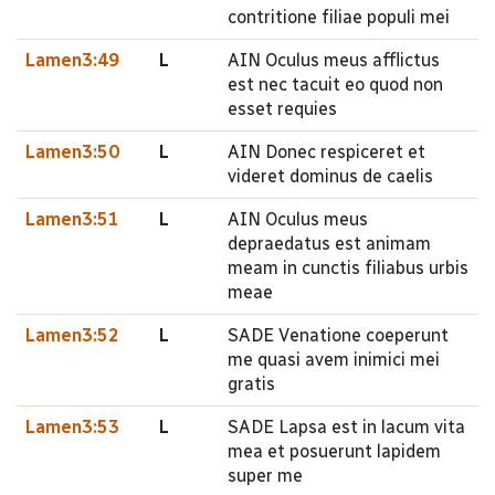
contritione filiae populi mei
Lamen3:49
L
AIN Oculus meus afflictus
est nec tacuit eo quod non
esset requies
Lamen3:50
L
AIN Donec respiceret et
videret dominus de caelis
Lamen3:51
L
AIN Oculus meus
depraedatus est animam
meam in cunctis filiabus urbis
meae
Lamen3:52
L
SADE Venatione coeperunt
me quasi avem inimici mei
gratis
Lamen3:53
L
SADE Lapsa est in lacum vita
mea et posuerunt lapidem
super me