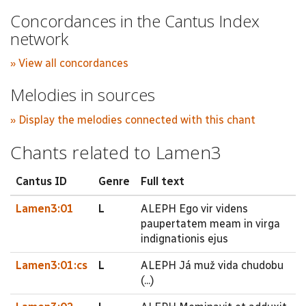
Concordances in the Cantus Index
network
» View all concordances
Melodies in sources
» Display the melodies connected with this chant
Chants related to Lamen3
Cantus ID
Genre
Full text
Lamen3:01
L
ALEPH Ego vir videns
paupertatem meam in virga
indignationis ejus
Lamen3:01:cs
L
ALEPH Já muž vida chudobu
(...)