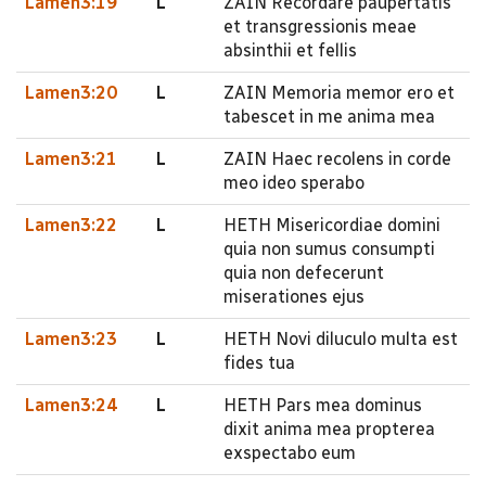
Lamen3:19
L
ZAIN Recordare paupertatis
et transgressionis meae
absinthii et fellis
Lamen3:20
L
ZAIN Memoria memor ero et
tabescet in me anima mea
Lamen3:21
L
ZAIN Haec recolens in corde
meo ideo sperabo
Lamen3:22
L
HETH Misericordiae domini
quia non sumus consumpti
quia non defecerunt
miserationes ejus
Lamen3:23
L
HETH Novi diluculo multa est
fides tua
Lamen3:24
L
HETH Pars mea dominus
dixit anima mea propterea
exspectabo eum