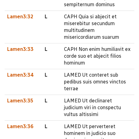
sempiternum dominus
Lamen3:32
L
CAPH Quia si abjecit et
miserebitur secundum
multitudinem
misericordiarum suarum
Lamen3:33
L
CAPH Non enim humiliavit ex
corde suo et abjecit filios
hominum
Lamen3:34
L
LAMED Ut conteret sub
pedibus suis omnes vinctos
terrae
Lamen3:35
L
LAMED Ut declinaret
judicium viri in conspectu
vultus altissimi
Lamen3:36
L
LAMED Ut perverteret
hominem in judicio suo