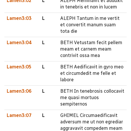
Lamen3:02
L
ALEPH Meminavit et adduxit
in tenebris et non in lucem
Lamen3:03
L
ALEPH Tantum in me vertit
et convertit manum suam
tota die
Lamen3:04
L
BETH Vetustam fecit pellem
meam et carnem meam
contrivit ossa mea
Lamen3:05
L
BETH Aedificavit in gyro meo
et circumdedit me felle et
labore
Lamen3:06
L
BETH In tenebrosis collocavit
me quasi mortuos
sempiternos
Lamen3:07
L
GHIMEL Circumaedificavit
adversum me ut non egrediar
aggravavit compedem meam