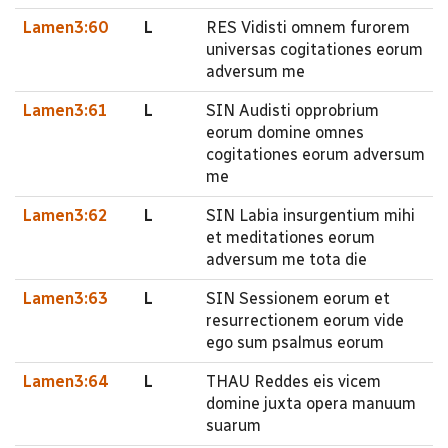
Lamen3:60
L
RES Vidisti omnem furorem
universas cogitationes eorum
adversum me
Lamen3:61
L
SIN Audisti opprobrium
eorum domine omnes
cogitationes eorum adversum
me
Lamen3:62
L
SIN Labia insurgentium mihi
et meditationes eorum
adversum me tota die
Lamen3:63
L
SIN Sessionem eorum et
resurrectionem eorum vide
ego sum psalmus eorum
Lamen3:64
L
THAU Reddes eis vicem
domine juxta opera manuum
suarum