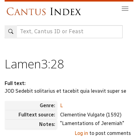
Skip
Togg
to
navig
main
content
Lamen3:28
Full text:
JOD Sedebit solitarius et tacebit quia levavit super se
Genre:
L
Fulltext source:
Clementine Vulgate (1592)
"Lamentations of Jeremiah"
Notes:
Log in
to post comments