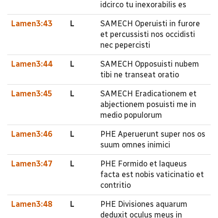
idcirco tu inexorabilis es
Lamen3:43
L
SAMECH Operuisti in furore
et percussisti nos occidisti
nec pepercisti
Lamen3:44
L
SAMECH Opposuisti nubem
tibi ne transeat oratio
Lamen3:45
L
SAMECH Eradicationem et
abjectionem posuisti me in
medio populorum
Lamen3:46
L
PHE Aperuerunt super nos os
suum omnes inimici
Lamen3:47
L
PHE Formido et laqueus
facta est nobis vaticinatio et
contritio
Lamen3:48
L
PHE Divisiones aquarum
deduxit oculus meus in