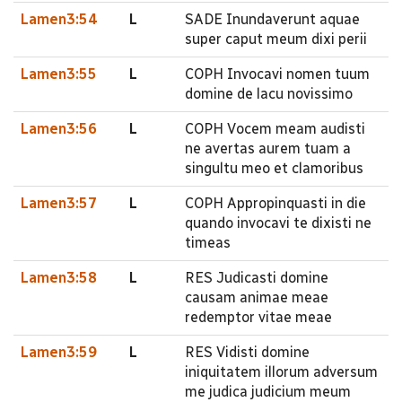
Lamen3:54
L
SADE Inundaverunt aquae
super caput meum dixi perii
Lamen3:55
L
COPH Invocavi nomen tuum
domine de lacu novissimo
Lamen3:56
L
COPH Vocem meam audisti
ne avertas aurem tuam a
singultu meo et clamoribus
Lamen3:57
L
COPH Appropinquasti in die
quando invocavi te dixisti ne
timeas
Lamen3:58
L
RES Judicasti domine
causam animae meae
redemptor vitae meae
Lamen3:59
L
RES Vidisti domine
iniquitatem illorum adversum
me judica judicium meum