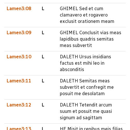
Lamen3:08
L
GHIMEL Sed et cum
clamavero et rogavero
exclusit orationem meam
Lamen3:09
L
GHIMEL Conclusit vias meas
lapidibus quadris semitas
meas subvertit
Lamen3:10
L
DALETH Ursus insidians
factus est mihi leo in
absconditis
Lamen3:11
L
DALETH Semitas meas
subvertit et confregit me
posuit me desolatam
Lamen3:12
L
DALETH Tetendit arcum
suum et posuit me quasi
signum ad sagittam
Lamen3:13
L
HE Misit in renibus meis filias