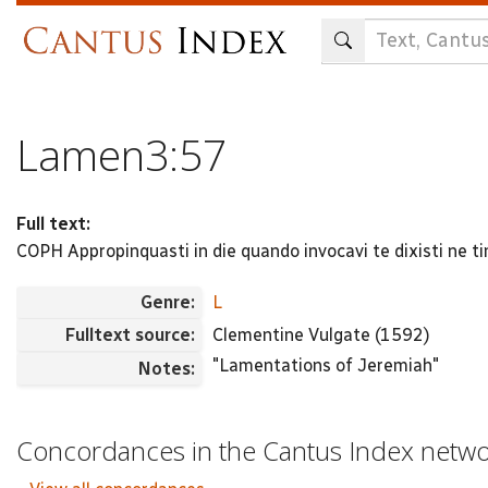
Skip
to
main
content
Lamen3:57
Full text:
COPH Appropinquasti in die quando invocavi te dixisti ne t
Genre:
L
Fulltext source:
Clementine Vulgate (1592)
"Lamentations of Jeremiah"
Notes:
Concordances in the Cantus Index netw