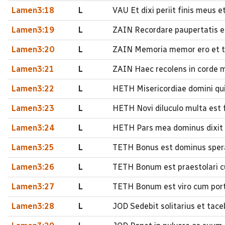
Lamen3:18
L
VAU Et dixi periit finis meus 
Lamen3:19
L
ZAIN Recordare paupertatis et 
Lamen3:20
L
ZAIN Memoria memor ero et t
Lamen3:21
L
ZAIN Haec recolens in corde 
Lamen3:22
L
HETH Misericordiae domini qu
Lamen3:23
L
HETH Novi diluculo multa est 
Lamen3:24
L
HETH Pars mea dominus dixit
Lamen3:25
L
TETH Bonus est dominus spera
Lamen3:26
L
TETH Bonum est praestolari cu
Lamen3:27
L
TETH Bonum est viro cum port
Lamen3:28
L
JOD Sedebit solitarius et taceb