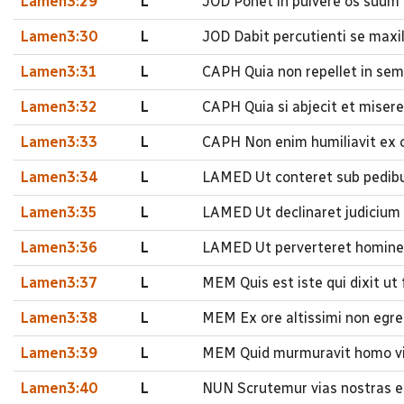
Lamen3:29
L
JOD Ponet in pulvere os suum s
Lamen3:30
L
JOD Dabit percutienti se maxil
Lamen3:31
L
CAPH Quia non repellet in se
Lamen3:32
L
CAPH Quia si abjecit et mise
Lamen3:33
L
CAPH Non enim humiliavit ex c
Lamen3:34
L
LAMED Ut conteret sub pedibu
Lamen3:35
L
LAMED Ut declinaret judicium v
Lamen3:36
L
LAMED Ut perverteret hominem 
Lamen3:37
L
MEM Quis est iste qui dixit ut
Lamen3:38
L
MEM Ex ore altissimi non egre
Lamen3:39
L
MEM Quid murmuravit homo vive
Lamen3:40
L
NUN Scrutemur vias nostras 