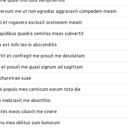
t me quasi mortuos sempiternos
versum me ut non egrediar aggravavit compedem meam
 et rogavero exclusit orationem meam
pidibus quadris semitas meas subvertit
est mihi leo in absconditis
it et confregit me posuit me desolatam
et posuit me quasi signum ad sagittam
s pharetrae suae
i populo meo canticum eorum tota die
 inebriavit me absinthio
tes meos cibavit me cinere
ima mea oblitus sum bonorum