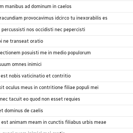
m manibus ad dominum in caelos
racundiam provocavimus idcirco tu inexorabilis es
percussisti nos occidisti nec pepercisti
 ne transeat oratio
ectionem posuisti me in medio populorum
suum omnes inimici
st nobis vaticinatio et contritio
 oculus meus in contritione filiae populi mei
 nec tacuit eo quod non esset requies
et dominus de caelis
est animam meam in cunctis filiabus urbis meae