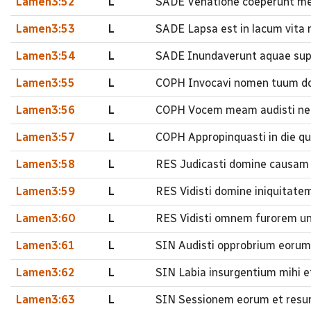
Lamen3:52
L
SADE Venatione coeperunt me 
Lamen3:53
L
SADE Lapsa est in lacum vita
Lamen3:54
L
SADE Inundaverunt aquae supe
Lamen3:55
L
COPH Invocavi nomen tuum do
Lamen3:56
L
COPH Vocem meam audisti ne 
Lamen3:57
L
COPH Appropinquasti in die qua
Lamen3:58
L
RES Judicasti domine causam
Lamen3:59
L
RES Vidisti domine iniquitate
Lamen3:60
L
RES Vidisti omnem furorem un
Lamen3:61
L
SIN Audisti opprobrium eoru
Lamen3:62
L
SIN Labia insurgentium mihi 
Lamen3:63
L
SIN Sessionem eorum et resu