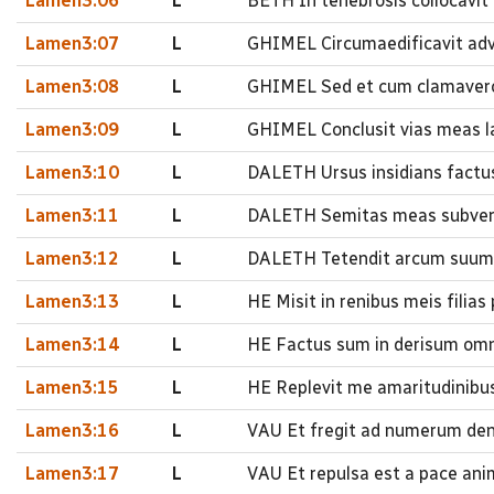
Lamen3:06
L
BETH In tenebrosis collocavi
Lamen3:07
L
GHIMEL Circumaedificavit ad
Lamen3:08
L
GHIMEL Sed et cum clamavero
Lamen3:09
L
GHIMEL Conclusit vias meas la
Lamen3:10
L
DALETH Ursus insidians factus 
Lamen3:11
L
DALETH Semitas meas subvert
Lamen3:12
L
DALETH Tetendit arcum suum 
Lamen3:13
L
HE Misit in renibus meis filia
Lamen3:14
L
HE Factus sum in derisum omn
Lamen3:15
L
HE Replevit me amaritudinibus
Lamen3:16
L
VAU Et fregit ad numerum den
Lamen3:17
L
VAU Et repulsa est a pace an