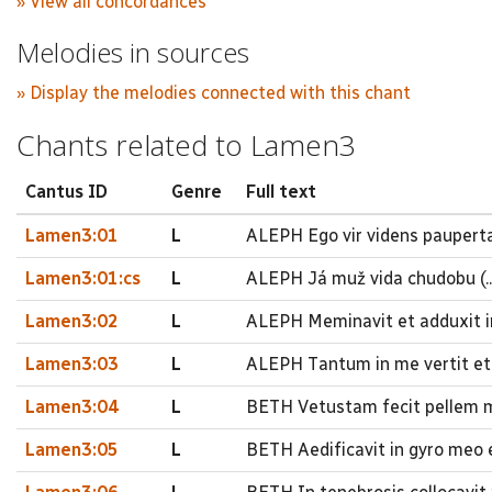
» View all concordances
Melodies in sources
» Display the melodies connected with this chant
Chants related to Lamen3
Cantus ID
Genre
Full text
Lamen3:01
L
ALEPH Ego vir videns pauperta
Lamen3:01:cs
L
ALEPH Já muž vida chudobu (..
Lamen3:02
L
ALEPH Meminavit et adduxit in
Lamen3:03
L
ALEPH Tantum in me vertit et
Lamen3:04
L
BETH Vetustam fecit pellem 
Lamen3:05
L
BETH Aedificavit in gyro meo e