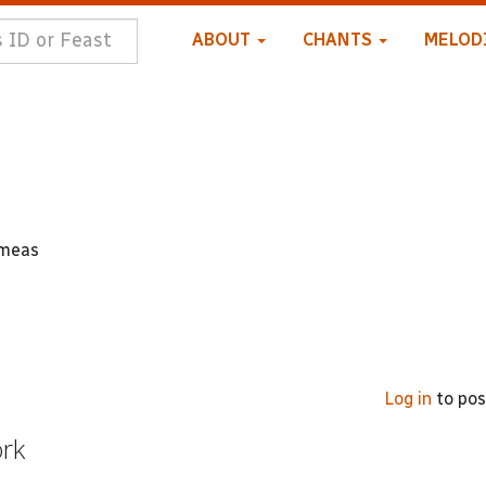
ABOUT
CHANTS
MELOD
imeas
Log in
to po
ork