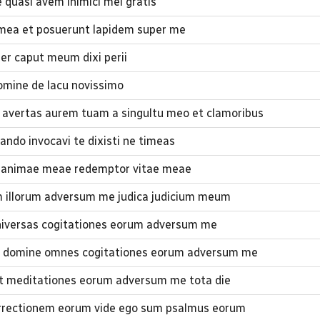
quasi avem inimici mei gratis
 mea et posuerunt lapidem super me
r caput meum dixi perii
mine de lacu novissimo
avertas aurem tuam a singultu meo et clamoribus
ndo invocavi te dixisti ne timeas
 animae meae redemptor vitae meae
m illorum adversum me judica judicium meum
iversas cogitationes eorum adversum me
m domine omnes cogitationes eorum adversum me
et meditationes eorum adversum me tota die
rrectionem eorum vide ego sum psalmus eorum