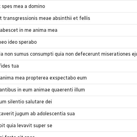
et spes mea a domino
transgressionis meae absinthii et fellis
abescet in me anima mea
meo ideo sperabo
ia non sumus consumpti quia non defecerunt miserationes ej
fides tua
 anima mea propterea exspectabo eum
ntibus in eum animae quaerenti illum
m silentio salutare dei
averit jugum ab adolescentia sua
it quia levavit super se