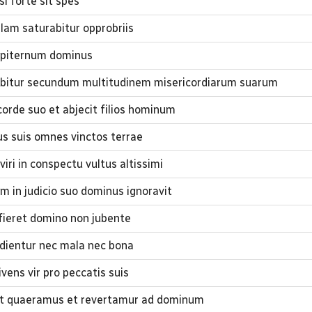
i forte sit spes
lam saturabitur opprobriis
mpiternum dominus
rebitur secundum multitudinem misericordiarum suarum
orde suo et abjecit filios hominum
s suis omnes vinctos terrae
iri in conspectu vultus altissimi
in judicio suo dominus ignoravit
 fieret domino non jubente
dientur nec mala nec bona
ns vir pro peccatis suis
et quaeramus et revertamur ad dominum