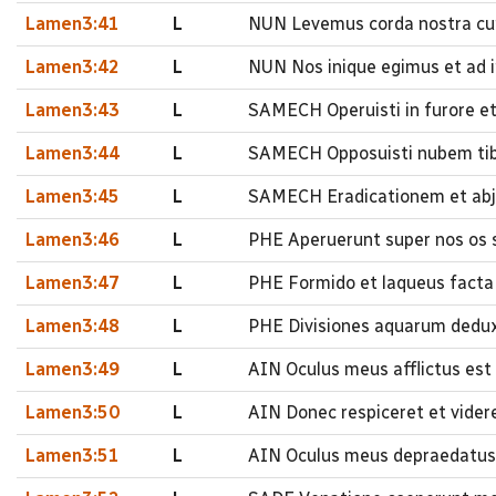
Lamen3:41
L
NUN Levemus corda nostra cu
Lamen3:42
L
NUN Nos inique egimus et ad i
Lamen3:43
L
SAMECH Operuisti in furore et 
Lamen3:44
L
SAMECH Opposuisti nubem tibi
Lamen3:45
L
SAMECH Eradicationem et abj
Lamen3:46
L
PHE Aperuerunt super nos os 
Lamen3:47
L
PHE Formido et laqueus facta e
Lamen3:48
L
PHE Divisiones aquarum deduxit
Lamen3:49
L
AIN Oculus meus afflictus est
Lamen3:50
L
AIN Donec respiceret et vider
Lamen3:51
L
AIN Oculus meus depraedatus 