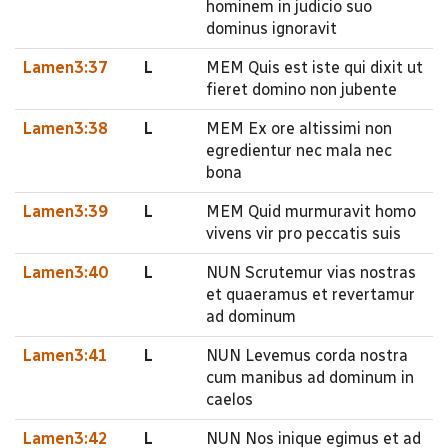
hominem in judicio suo
dominus ignoravit
Lamen3:37
L
MEM Quis est iste qui dixit ut
fieret domino non jubente
Lamen3:38
L
MEM Ex ore altissimi non
egredientur nec mala nec
bona
Lamen3:39
L
MEM Quid murmuravit homo
vivens vir pro peccatis suis
Lamen3:40
L
NUN Scrutemur vias nostras
et quaeramus et revertamur
ad dominum
Lamen3:41
L
NUN Levemus corda nostra
cum manibus ad dominum in
caelos
Lamen3:42
L
NUN Nos inique egimus et ad