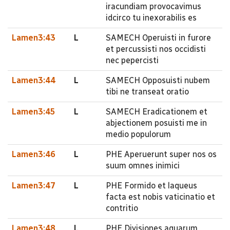
iracundiam provocavimus
idcirco tu inexorabilis es
Lamen3:43
L
SAMECH Operuisti in furore
et percussisti nos occidisti
nec pepercisti
Lamen3:44
L
SAMECH Opposuisti nubem
tibi ne transeat oratio
Lamen3:45
L
SAMECH Eradicationem et
abjectionem posuisti me in
medio populorum
Lamen3:46
L
PHE Aperuerunt super nos os
suum omnes inimici
Lamen3:47
L
PHE Formido et laqueus
facta est nobis vaticinatio et
contritio
Lamen3:48
L
PHE Divisiones aquarum