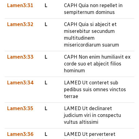
Lamen3:31
L
CAPH Quia non repellet in
sempiternum dominus
Lamen3:32
L
CAPH Quia si abjecit et
miserebitur secundum
multitudinem
misericordiarum suarum
Lamen3:33
L
CAPH Non enim humiliavit ex
corde suo et abjecit filios
hominum
Lamen3:34
L
LAMED Ut conteret sub
pedibus suis omnes vinctos
terrae
Lamen3:35
L
LAMED Ut declinaret
judicium viri in conspectu
vultus altissimi
Lamen3:36
L
LAMED Ut perverteret