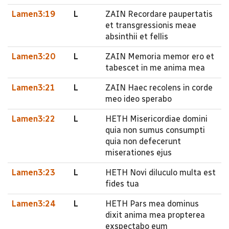
Lamen3:19
L
ZAIN Recordare paupertatis
et transgressionis meae
absinthii et fellis
Lamen3:20
L
ZAIN Memoria memor ero et
tabescet in me anima mea
Lamen3:21
L
ZAIN Haec recolens in corde
meo ideo sperabo
Lamen3:22
L
HETH Misericordiae domini
quia non sumus consumpti
quia non defecerunt
miserationes ejus
Lamen3:23
L
HETH Novi diluculo multa est
fides tua
Lamen3:24
L
HETH Pars mea dominus
dixit anima mea propterea
exspectabo eum