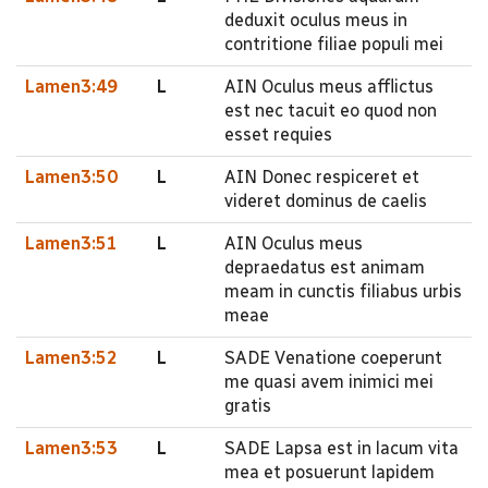
deduxit oculus meus in
contritione filiae populi mei
Lamen3:49
L
AIN Oculus meus afflictus
est nec tacuit eo quod non
esset requies
Lamen3:50
L
AIN Donec respiceret et
videret dominus de caelis
Lamen3:51
L
AIN Oculus meus
depraedatus est animam
meam in cunctis filiabus urbis
meae
Lamen3:52
L
SADE Venatione coeperunt
me quasi avem inimici mei
gratis
Lamen3:53
L
SADE Lapsa est in lacum vita
mea et posuerunt lapidem