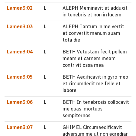
Lamen3:02
L
ALEPH Meminavit et adduxit
in tenebris et non in lucem
Lamen3:03
L
ALEPH Tantum in me vertit
et convertit manum suam
tota die
Lamen3:04
L
BETH Vetustam fecit pellem
meam et carnem meam
contrivit ossa mea
Lamen3:05
L
BETH Aedificavit in gyro meo
et circumdedit me felle et
labore
Lamen3:06
L
BETH In tenebrosis collocavit
me quasi mortuos
sempiternos
Lamen3:07
L
GHIMEL Circumaedificavit
adversum me ut non egrediar