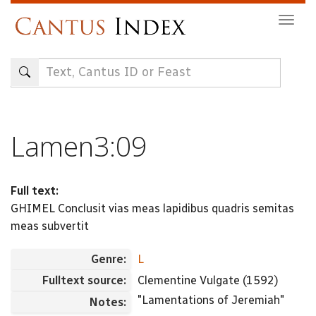
Skip
Togg
to
navig
main
content
Lamen3:09
Full text:
GHIMEL Conclusit vias meas lapidibus quadris semitas
meas subvertit
Genre:
L
Fulltext source:
Clementine Vulgate (1592)
"Lamentations of Jeremiah"
Notes: