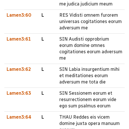
me judica judicium meum
Lamen3:60
L
RES Vidisti omnem furorem
universas cogitationes eorum
adversum me
Lamen3:61
L
SIN Audisti opprobrium
eorum domine omnes
cogitationes eorum adversum
me
Lamen3:62
L
SIN Labia insurgentium mihi
et meditationes eorum
adversum me tota die
Lamen3:63
L
SIN Sessionem eorum et
resurrectionem eorum vide
ego sum psalmus eorum
Lamen3:64
L
THAU Reddes eis vicem
domine juxta opera manuum