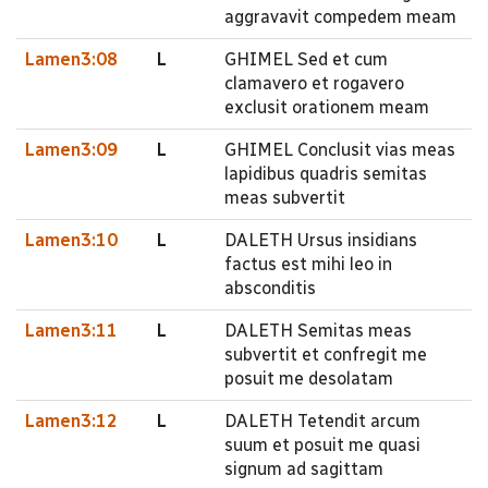
aggravavit compedem meam
Lamen3:08
L
GHIMEL Sed et cum
clamavero et rogavero
exclusit orationem meam
Lamen3:09
L
GHIMEL Conclusit vias meas
lapidibus quadris semitas
meas subvertit
Lamen3:10
L
DALETH Ursus insidians
factus est mihi leo in
absconditis
Lamen3:11
L
DALETH Semitas meas
subvertit et confregit me
posuit me desolatam
Lamen3:12
L
DALETH Tetendit arcum
suum et posuit me quasi
signum ad sagittam