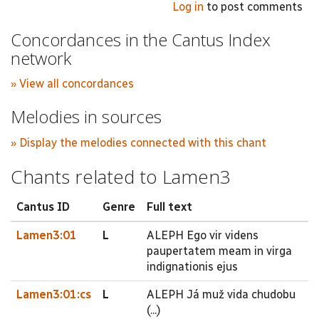
Log in
to post comments
Concordances in the Cantus Index
network
» View all concordances
Melodies in sources
» Display the melodies connected with this chant
Chants related to Lamen3
Cantus ID
Genre
Full text
Lamen3:01
L
ALEPH Ego vir videns
paupertatem meam in virga
indignationis ejus
Lamen3:01:cs
L
ALEPH Já muž vida chudobu
(...)