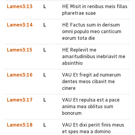
Lamen3:13
L
HE Misit in renibus meis filias
pharetrae suae
Lamen3:14
L
HE Factus sum in derisum
omni populo meo canticum
eorum tota die
Lamen3:15
L
HE Replevit me
amaritudinibus inebriavit me
absinthio
Lamen3:16
L
VAU Et fregit ad numerum
dentes meos cibavit me
cinere
Lamen3:17
L
VAU Et repulsa est a pace
anima mea oblitus sum
bonorum
Lamen3:18
L
VAU Et dixi periit finis meus
et spes mea a domino