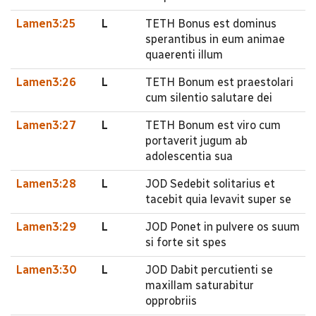
Lamen3:25
L
TETH Bonus est dominus
sperantibus in eum animae
quaerenti illum
Lamen3:26
L
TETH Bonum est praestolari
cum silentio salutare dei
Lamen3:27
L
TETH Bonum est viro cum
portaverit jugum ab
adolescentia sua
Lamen3:28
L
JOD Sedebit solitarius et
tacebit quia levavit super se
Lamen3:29
L
JOD Ponet in pulvere os suum
si forte sit spes
Lamen3:30
L
JOD Dabit percutienti se
maxillam saturabitur
opprobriis