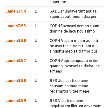
super me
Lamen3:54
L
SADE Inundaverunt aquae
super caput meum dixi perii
Lamen3:55
L
COPH Invocavi nomen tuum
domine de lacu novissimo
Lamen3:56
L
COPH Vocem meam audisti
ne avertas aurem tuam a
singultu meo et clamoribus
Lamen3:57
L
COPH Appropinquasti in die
quando invocavi te dixisti ne
timeas
Lamen3:58
L
RES Judicasti domine
causam animae meae
redemptor vitae meae
Lamen3:59
L
RES Vidisti domine
iniquitatem illorum adversum