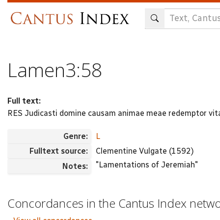
Skip
to
main
content
Lamen3:58
Full text:
RES Judicasti domine causam animae meae redemptor vi
Genre:
L
Fulltext source:
Clementine Vulgate (1592)
"Lamentations of Jeremiah"
Notes:
Concordances in the Cantus Index netw