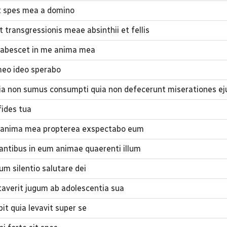
et spes mea a domino
transgressionis meae absinthii et fellis
abescet in me anima mea
meo ideo sperabo
ia non sumus consumpti quia non defecerunt miserationes ej
fides tua
 anima mea propterea exspectabo eum
ntibus in eum animae quaerenti illum
m silentio salutare dei
averit jugum ab adolescentia sua
it quia levavit super se