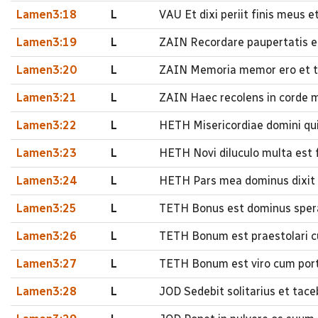
Lamen3:18
L
VAU Et dixi periit finis meus 
Lamen3:19
L
ZAIN Recordare paupertatis et 
Lamen3:20
L
ZAIN Memoria memor ero et t
Lamen3:21
L
ZAIN Haec recolens in corde 
Lamen3:22
L
HETH Misericordiae domini qu
Lamen3:23
L
HETH Novi diluculo multa est 
Lamen3:24
L
HETH Pars mea dominus dixit
Lamen3:25
L
TETH Bonus est dominus spera
Lamen3:26
L
TETH Bonum est praestolari cu
Lamen3:27
L
TETH Bonum est viro cum port
Lamen3:28
L
JOD Sedebit solitarius et taceb