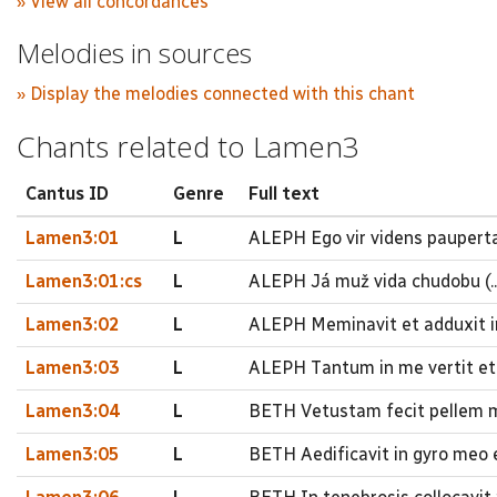
» View all concordances
Melodies in sources
» Display the melodies connected with this chant
Chants related to Lamen3
Cantus ID
Genre
Full text
Lamen3:01
L
ALEPH Ego vir videns pauperta
Lamen3:01:cs
L
ALEPH Já muž vida chudobu (..
Lamen3:02
L
ALEPH Meminavit et adduxit in
Lamen3:03
L
ALEPH Tantum in me vertit et
Lamen3:04
L
BETH Vetustam fecit pellem 
Lamen3:05
L
BETH Aedificavit in gyro meo e