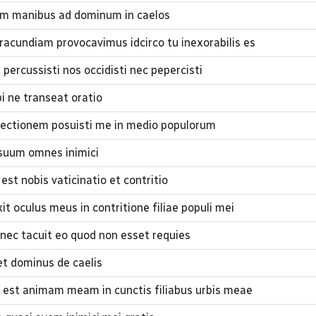
m manibus ad dominum in caelos
racundiam provocavimus idcirco tu inexorabilis es
percussisti nos occidisti nec pepercisti
 ne transeat oratio
ectionem posuisti me in medio populorum
suum omnes inimici
st nobis vaticinatio et contritio
 oculus meus in contritione filiae populi mei
 nec tacuit eo quod non esset requies
et dominus de caelis
est animam meam in cunctis filiabus urbis meae