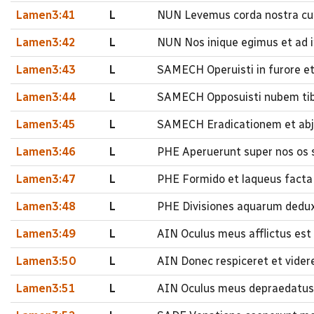
Lamen3:41
L
NUN Levemus corda nostra cu
Lamen3:42
L
NUN Nos inique egimus et ad i
Lamen3:43
L
SAMECH Operuisti in furore et 
Lamen3:44
L
SAMECH Opposuisti nubem tibi
Lamen3:45
L
SAMECH Eradicationem et abj
Lamen3:46
L
PHE Aperuerunt super nos os 
Lamen3:47
L
PHE Formido et laqueus facta e
Lamen3:48
L
PHE Divisiones aquarum deduxit
Lamen3:49
L
AIN Oculus meus afflictus est
Lamen3:50
L
AIN Donec respiceret et vider
Lamen3:51
L
AIN Oculus meus depraedatus 