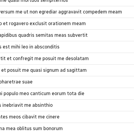
t me quasi mortuos sempiternos
versum me ut non egrediar aggravavit compedem meam
 et rogavero exclusit orationem meam
pidibus quadris semitas meas subvertit
est mihi leo in absconditis
it et confregit me posuit me desolatam
et posuit me quasi signum ad sagittam
s pharetrae suae
i populo meo canticum eorum tota die
 inebriavit me absinthio
tes meos cibavit me cinere
ima mea oblitus sum bonorum