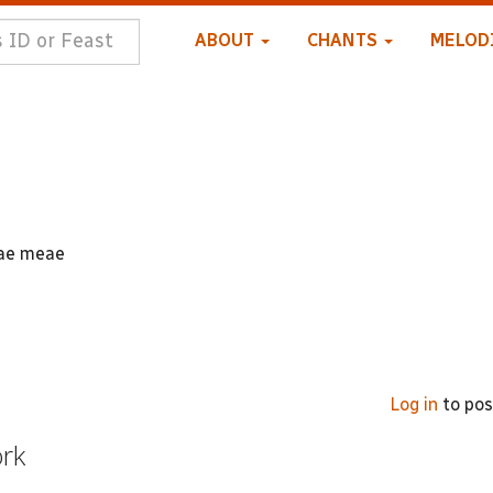
ABOUT
CHANTS
MELOD
tae meae
Log in
to po
ork