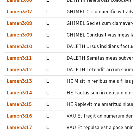
Lamen3:06
L
BETH In tenebrosis collocavi
Lamen3:07
L
GHIMEL Circumaedificavit ad
Lamen3:08
L
GHIMEL Sed et cum clamavero
Lamen3:09
L
GHIMEL Conclusit vias meas la
Lamen3:10
L
DALETH Ursus insidians factus 
Lamen3:11
L
DALETH Semitas meas subvert
Lamen3:12
L
DALETH Tetendit arcum suum 
Lamen3:13
L
HE Misit in renibus meis filia
Lamen3:14
L
HE Factus sum in derisum omn
Lamen3:15
L
HE Replevit me amaritudinibus
Lamen3:16
L
VAU Et fregit ad numerum den
Lamen3:17
L
VAU Et repulsa est a pace an