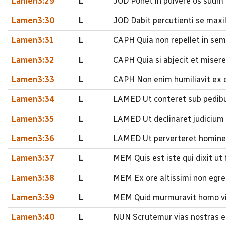
Lamen3:29
L
JOD Ponet in pulvere os suum s
Lamen3:30
L
JOD Dabit percutienti se maxil
Lamen3:31
L
CAPH Quia non repellet in se
Lamen3:32
L
CAPH Quia si abjecit et mise
Lamen3:33
L
CAPH Non enim humiliavit ex c
Lamen3:34
L
LAMED Ut conteret sub pedibu
Lamen3:35
L
LAMED Ut declinaret judicium v
Lamen3:36
L
LAMED Ut perverteret hominem 
Lamen3:37
L
MEM Quis est iste qui dixit ut
Lamen3:38
L
MEM Ex ore altissimi non egre
Lamen3:39
L
MEM Quid murmuravit homo vive
Lamen3:40
L
NUN Scrutemur vias nostras 