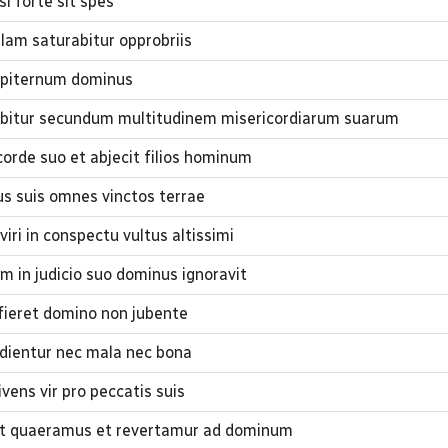
i forte sit spes
lam saturabitur opprobriis
mpiternum dominus
rebitur secundum multitudinem misericordiarum suarum
orde suo et abjecit filios hominum
s suis omnes vinctos terrae
iri in conspectu vultus altissimi
in judicio suo dominus ignoravit
 fieret domino non jubente
dientur nec mala nec bona
ns vir pro peccatis suis
et quaeramus et revertamur ad dominum