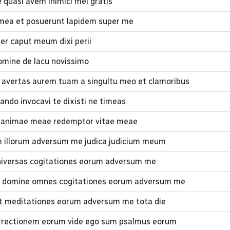
quasi avem inimici mei gratis
 mea et posuerunt lapidem super me
r caput meum dixi perii
mine de lacu novissimo
avertas aurem tuam a singultu meo et clamoribus
ndo invocavi te dixisti ne timeas
 animae meae redemptor vitae meae
m illorum adversum me judica judicium meum
iversas cogitationes eorum adversum me
m domine omnes cogitationes eorum adversum me
et meditationes eorum adversum me tota die
rrectionem eorum vide ego sum psalmus eorum