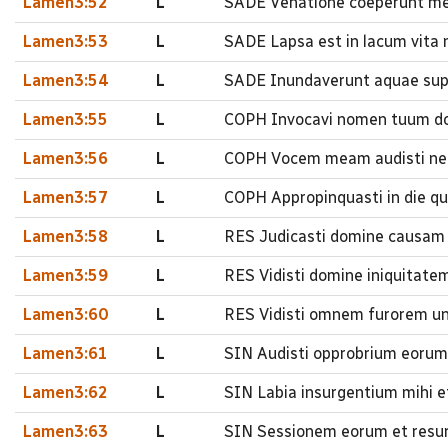
Lamen3:52
L
SADE Venatione coeperunt me 
Lamen3:53
L
SADE Lapsa est in lacum vita
Lamen3:54
L
SADE Inundaverunt aquae supe
Lamen3:55
L
COPH Invocavi nomen tuum do
Lamen3:56
L
COPH Vocem meam audisti ne 
Lamen3:57
L
COPH Appropinquasti in die qua
Lamen3:58
L
RES Judicasti domine causam
Lamen3:59
L
RES Vidisti domine iniquitate
Lamen3:60
L
RES Vidisti omnem furorem un
Lamen3:61
L
SIN Audisti opprobrium eoru
Lamen3:62
L
SIN Labia insurgentium mihi 
Lamen3:63
L
SIN Sessionem eorum et resu