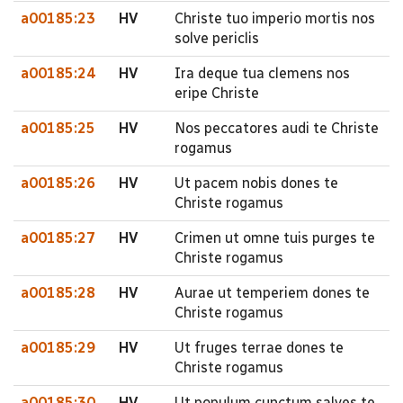
a00185:23
HV
Christe tuo imperio mortis nos
solve periclis
a00185:24
HV
Ira deque tua clemens nos
eripe Christe
a00185:25
HV
Nos peccatores audi te Christe
rogamus
a00185:26
HV
Ut pacem nobis dones te
Christe rogamus
a00185:27
HV
Crimen ut omne tuis purges te
Christe rogamus
a00185:28
HV
Aurae ut temperiem dones te
Christe rogamus
a00185:29
HV
Ut fruges terrae dones te
Christe rogamus
a00185:30
HV
Ut populum cunctum salves te