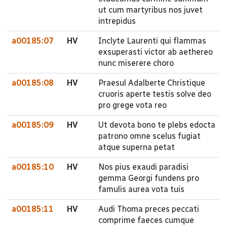
ut cum martyribus nos juvet
intrepidus
a00185:07
HV
Inclyte Laurenti qui flammas
exsuperasti victor ab aethereo
nunc miserere choro
a00185:08
HV
Praesul Adalberte Christique
cruoris aperte testis solve deo
pro grege vota reo
a00185:09
HV
Ut devota bono te plebs edocta
patrono omne scelus fugiat
atque superna petat
a00185:10
HV
Nos pius exaudi paradisi
gemma Georgi fundens pro
famulis aurea vota tuis
a00185:11
HV
Audi Thoma preces peccati
comprime faeces cumque