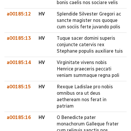
bonis caelis nos sociare velis
a00185:12
HV
Splendide Silvester Gregori ac
sancte magister nos quoque
cum sociis ferte juvando polis
a00185:13
HV
Tuque sacer domini superis
conjuncte catervis rex
Stephane populis auxiliare tuis
a00185:14
HV
Virginitate vivens nobis
Henrice praeceris peccati
veniam summaque regna poli
a00185:15
HV
Rexque Ladislae pro nobis
omnibus ora ut deus
aetheream nos ferat in
patriam
a00185:16
HV
O Benedicte pater
monachorum Galleque frater
cum reliquis sanctis nos