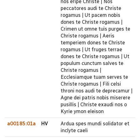
nos eripe Christe | Nos
peccatores audi te Christe
rogamus | Ut pacem nobis
dones te Christe rogamus |
Crimen ut omne tuis purges te
Christe rogamus | Aeris
temperiem dones te Christe
rogamus | Ut fruges terrae
dones te Christe rogamus | Ut
populum cunctum salves te
Christe rogamus |
Ecclesiamque tuam serves te
Christe rogamus | Fili celsi
throni nos audi te deprecamur |
Agne dei patris nobis miserere
pusillis | Christe exaudi nos o
Kyrie ymon eleison
a00185:01a
HV
Ardua spes mundi solidator et
inclyte caeli