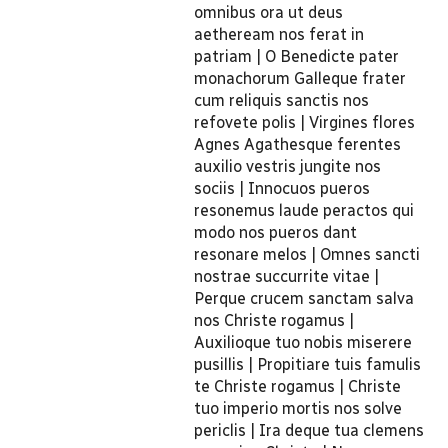
omnibus ora ut deus
aetheream nos ferat in
patriam | O Benedicte pater
monachorum Galleque frater
cum reliquis sanctis nos
refovete polis | Virgines flores
Agnes Agathesque ferentes
auxilio vestris jungite nos
sociis | Innocuos pueros
resonemus laude peractos qui
modo nos pueros dant
resonare melos | Omnes sancti
nostrae succurrite vitae |
Perque crucem sanctam salva
nos Christe rogamus |
Auxilioque tuo nobis miserere
pusillis | Propitiare tuis famulis
te Christe rogamus | Christe
tuo imperio mortis nos solve
periclis | Ira deque tua clemens