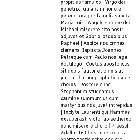
propitius famulos | Virgo dei
genetrix rutilans in honore
perenni ora pro famulis sancta
Maria tuis | Angele summe dei
Michael miserere cito nostri
adjuvet et Gabriel atque pius
Raphael | Aspice nos omnes
clemens Baptista Joannes
Petreque cum Paulo nos lege
doctilogo | Coetus apostolicus
sit nobis fautor et omnis ac
patriarcharum propheticusque
chorus | Poscere nunc
Stephanum studeamus
carmine summum ut cum
martyribus nos juvet intrepidus
| Inclyte Laurenti qui flammas
exsuperasti victor ab aethereo
nunc miserere choro | Praesul
Adalberte Christique cruoris
aperte testis solve deo pro