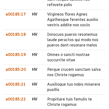
refovete polis
a00185:17
HV
Virgineos flores Agnes
Agathesque ferentes auxilio
vestris addite nos sociis
a00185:18
HV
Innocuos pueros resonemus
laude peractos qui modo nos
pueros dant resonare melos
a00185:19
HV
Omnes o sancti nostrae
succurrite vitae
a00185:20
HV
Perque crucem sanctam salva
nos Christe rogamus
a00185:21
HV
Auxilioque tuo nobis miserere
pusillis
a00185:22
HV
Propitiare tuis famulis te
Christe rogamus