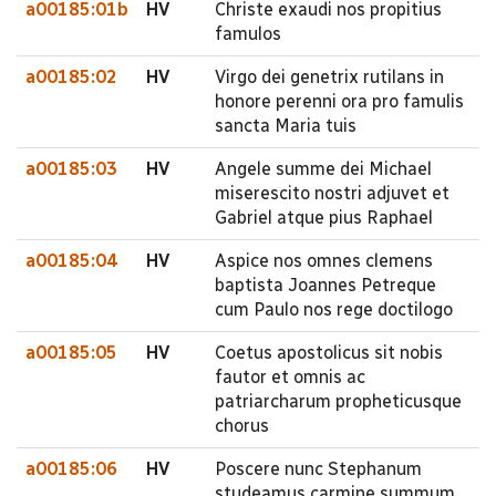
a00185:01b
HV
Christe exaudi nos propitius
famulos
a00185:02
HV
Virgo dei genetrix rutilans in
honore perenni ora pro famulis
sancta Maria tuis
a00185:03
HV
Angele summe dei Michael
miserescito nostri adjuvet et
Gabriel atque pius Raphael
a00185:04
HV
Aspice nos omnes clemens
baptista Joannes Petreque
cum Paulo nos rege doctilogo
a00185:05
HV
Coetus apostolicus sit nobis
fautor et omnis ac
patriarcharum propheticusque
chorus
a00185:06
HV
Poscere nunc Stephanum
studeamus carmine summum