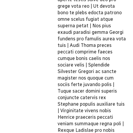
grege vota reo | Ut devota
bono te plebs edocta patrono
omne scelus fugiat atque
superna petat | Nos pius
exaudi paradisi gemma Georgi
fundens pro famulis aurea vota
tuis | Audi Thoma preces
peccati comprime faeces
cumque bonis caelis nos
sociare velis | Splendide
Silvester Gregori ac sancte
magister nos quoque cum
sociis ferte juvando polis |
Tuque sacer domini superis
conjuncte catervis rex
Stephane populis auxiliare tuis
| Virginitate vivens nobis
Henrice praeceris peccati
veniam summaque regna poli |
Rexque Ladislae pro nobis