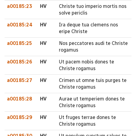
a00185:23
HV
Christe tuo imperio mortis nos
solve periclis
a00185:24
HV
Ira deque tua clemens nos
eripe Christe
a00185:25
HV
Nos peccatores audi te Christe
rogamus
a00185:26
HV
Ut pacem nobis dones te
Christe rogamus
a00185:27
HV
Crimen ut omne tuis purges te
Christe rogamus
a00185:28
HV
Aurae ut temperiem dones te
Christe rogamus
a00185:29
HV
Ut fruges terrae dones te
Christe rogamus
a00185:30
HV
Ut populum cunctum salves te