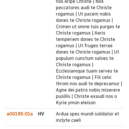
nos eripe Christe | Nos
peccatores audi te Christe
rogamus | Ut pacem nobis
dones te Christe rogamus |
Crimen ut omne tuis purges te
Christe rogamus | Aeris
temperiem dones te Christe
rogamus | Ut fruges terrae
dones te Christe rogamus | Ut
populum cunctum salves te
Christe rogamus |
Ecclesiamque tuam serves te
Christe rogamus | Fili celsi
throni nos audi te deprecamur |
Agne dei patris nobis miserere
pusillis | Christe exaudi nos o
Kyrie ymon eleison
a00185:01a
HV
Ardua spes mundi solidator et
inclyte caeli