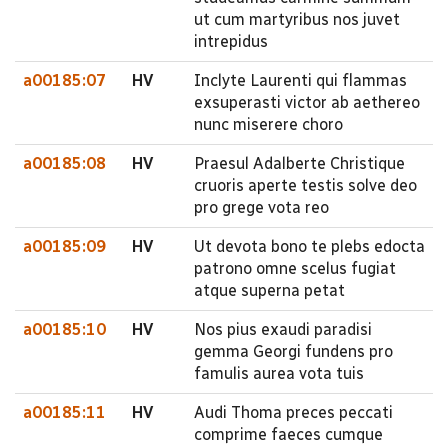
ut cum martyribus nos juvet
intrepidus
a00185:07
HV
Inclyte Laurenti qui flammas
exsuperasti victor ab aethereo
nunc miserere choro
a00185:08
HV
Praesul Adalberte Christique
cruoris aperte testis solve deo
pro grege vota reo
a00185:09
HV
Ut devota bono te plebs edocta
patrono omne scelus fugiat
atque superna petat
a00185:10
HV
Nos pius exaudi paradisi
gemma Georgi fundens pro
famulis aurea vota tuis
a00185:11
HV
Audi Thoma preces peccati
comprime faeces cumque