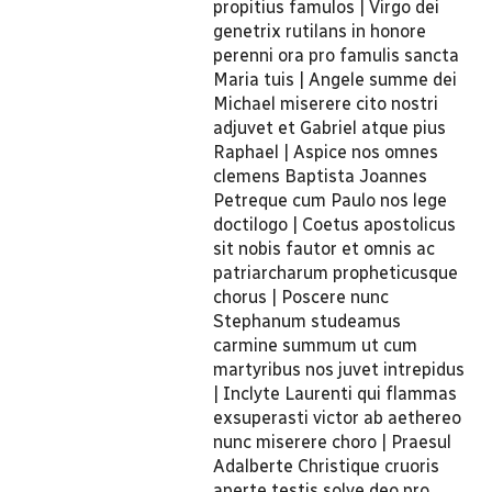
propitius famulos | Virgo dei
genetrix rutilans in honore
perenni ora pro famulis sancta
Maria tuis | Angele summe dei
Michael miserere cito nostri
adjuvet et Gabriel atque pius
Raphael | Aspice nos omnes
clemens Baptista Joannes
Petreque cum Paulo nos lege
doctilogo | Coetus apostolicus
sit nobis fautor et omnis ac
patriarcharum propheticusque
chorus | Poscere nunc
Stephanum studeamus
carmine summum ut cum
martyribus nos juvet intrepidus
| Inclyte Laurenti qui flammas
exsuperasti victor ab aethereo
nunc miserere choro | Praesul
Adalberte Christique cruoris
aperte testis solve deo pro