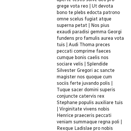
grege vota reo | Ut devota
bono te plebs edocta patrono
omne scelus fugiat atque
superna petat | Nos pius
exaudi paradisi gemma Georgi
fundens pro famulis aurea vota
tuis | Audi Thoma preces
peccati comprime faeces
cumque bonis caelis nos
sociare velis | Splendide
Silvester Gregori ac sancte
magister nos quoque cum
sociis ferte juvando polis |
Tuque sacer domini superis
conjuncte catervis rex
Stephane populis auxiliare tuis
| Virginitate vivens nobis
Henrice praeceris peccati
veniam summaque regna poli |
Rexque Ladislae pro nobis