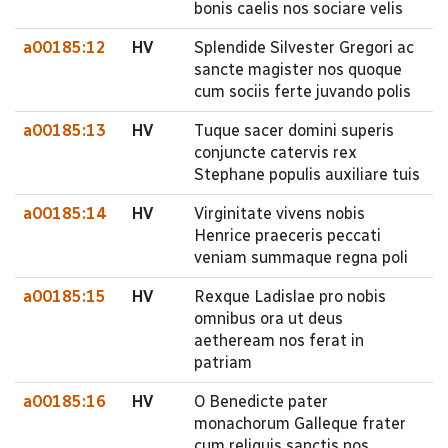
bonis caelis nos sociare velis
a00185:12
HV
Splendide Silvester Gregori ac
sancte magister nos quoque
cum sociis ferte juvando polis
a00185:13
HV
Tuque sacer domini superis
conjuncte catervis rex
Stephane populis auxiliare tuis
a00185:14
HV
Virginitate vivens nobis
Henrice praeceris peccati
veniam summaque regna poli
a00185:15
HV
Rexque Ladislae pro nobis
omnibus ora ut deus
aetheream nos ferat in
patriam
a00185:16
HV
O Benedicte pater
monachorum Galleque frater
cum reliquis sanctis nos