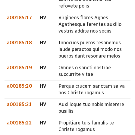
refovete polis
a00185:17
HV
Virgineos flores Agnes
Agathesque ferentes auxilio
vestris addite nos sociis
a00185:18
HV
Innocuos pueros resonemus
laude peractos qui modo nos
pueros dant resonare melos
a00185:19
HV
Omnes o sancti nostrae
succurrite vitae
a00185:20
HV
Perque crucem sanctam salva
nos Christe rogamus
a00185:21
HV
Auxilioque tuo nobis miserere
pusillis
a00185:22
HV
Propitiare tuis famulis te
Christe rogamus