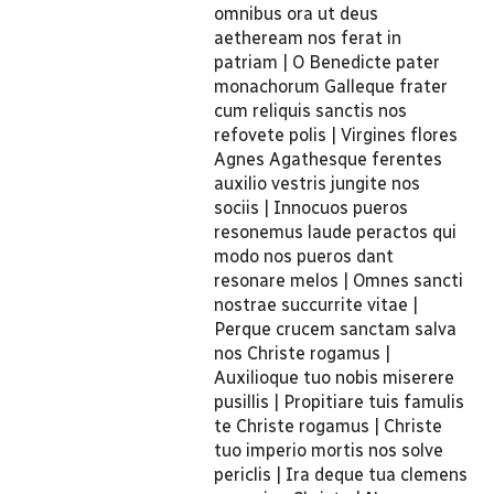
omnibus ora ut deus
aetheream nos ferat in
patriam | O Benedicte pater
monachorum Galleque frater
cum reliquis sanctis nos
refovete polis | Virgines flores
Agnes Agathesque ferentes
auxilio vestris jungite nos
sociis | Innocuos pueros
resonemus laude peractos qui
modo nos pueros dant
resonare melos | Omnes sancti
nostrae succurrite vitae |
Perque crucem sanctam salva
nos Christe rogamus |
Auxilioque tuo nobis miserere
pusillis | Propitiare tuis famulis
te Christe rogamus | Christe
tuo imperio mortis nos solve
periclis | Ira deque tua clemens