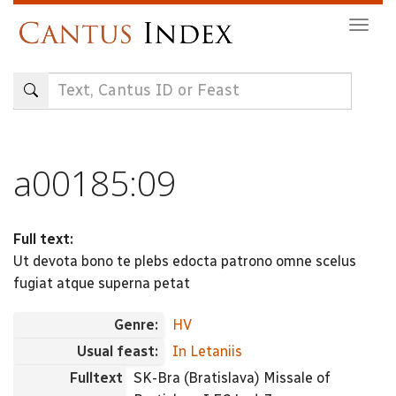
Skip
Togg
to
navig
main
content
a00185:09
Full text:
Ut devota bono te plebs edocta patrono omne scelus
fugiat atque superna petat
Genre:
HV
Usual feast:
In Letaniis
Fulltext
SK-Bra (Bratislava) Missale of