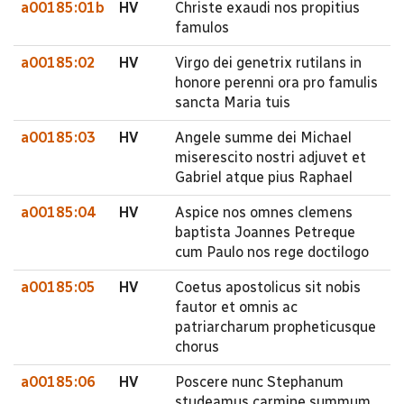
a00185:01b
HV
Christe exaudi nos propitius
famulos
a00185:02
HV
Virgo dei genetrix rutilans in
honore perenni ora pro famulis
sancta Maria tuis
a00185:03
HV
Angele summe dei Michael
miserescito nostri adjuvet et
Gabriel atque pius Raphael
a00185:04
HV
Aspice nos omnes clemens
baptista Joannes Petreque
cum Paulo nos rege doctilogo
a00185:05
HV
Coetus apostolicus sit nobis
fautor et omnis ac
patriarcharum propheticusque
chorus
a00185:06
HV
Poscere nunc Stephanum
studeamus carmine summum