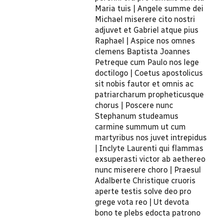
Maria tuis | Angele summe dei
Michael miserere cito nostri
adjuvet et Gabriel atque pius
Raphael | Aspice nos omnes
clemens Baptista Joannes
Petreque cum Paulo nos lege
doctilogo | Coetus apostolicus
sit nobis fautor et omnis ac
patriarcharum propheticusque
chorus | Poscere nunc
Stephanum studeamus
carmine summum ut cum
martyribus nos juvet intrepidus
| Inclyte Laurenti qui flammas
exsuperasti victor ab aethereo
nunc miserere choro | Praesul
Adalberte Christique cruoris
aperte testis solve deo pro
grege vota reo | Ut devota
bono te plebs edocta patrono