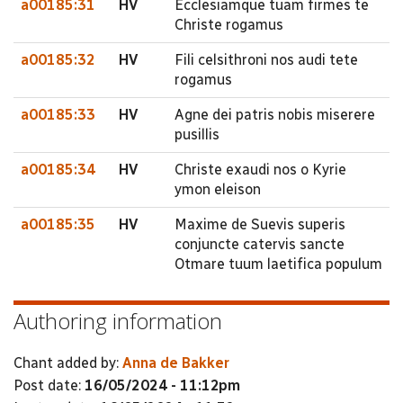
a00185:31
HV
Ecclesiamque tuam firmes te
Christe rogamus
a00185:32
HV
Fili celsithroni nos audi tete
rogamus
a00185:33
HV
Agne dei patris nobis miserere
pusillis
a00185:34
HV
Christe exaudi nos o Kyrie
ymon eleison
a00185:35
HV
Maxime de Suevis superis
conjuncte catervis sancte
Otmare tuum laetifica populum
Authoring information
Chant added by:
Anna de Bakker
Post date:
16/05/2024 - 11:12pm