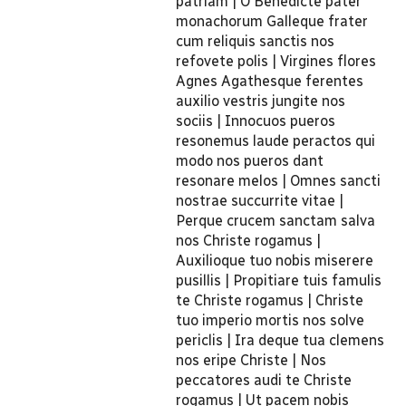
patriam | O Benedicte pater
monachorum Galleque frater
cum reliquis sanctis nos
refovete polis | Virgines flores
Agnes Agathesque ferentes
auxilio vestris jungite nos
sociis | Innocuos pueros
resonemus laude peractos qui
modo nos pueros dant
resonare melos | Omnes sancti
nostrae succurrite vitae |
Perque crucem sanctam salva
nos Christe rogamus |
Auxilioque tuo nobis miserere
pusillis | Propitiare tuis famulis
te Christe rogamus | Christe
tuo imperio mortis nos solve
periclis | Ira deque tua clemens
nos eripe Christe | Nos
peccatores audi te Christe
rogamus | Ut pacem nobis