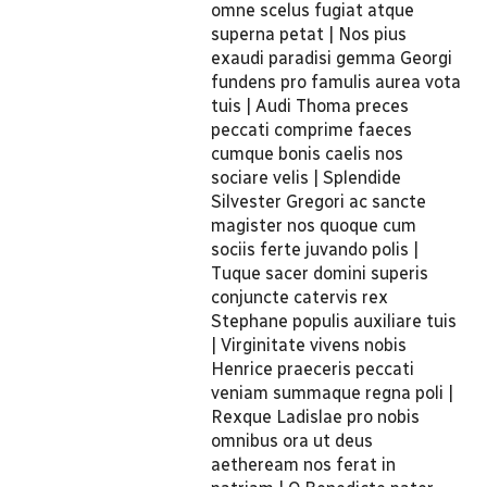
omne scelus fugiat atque
superna petat | Nos pius
exaudi paradisi gemma Georgi
fundens pro famulis aurea vota
tuis | Audi Thoma preces
peccati comprime faeces
cumque bonis caelis nos
sociare velis | Splendide
Silvester Gregori ac sancte
magister nos quoque cum
sociis ferte juvando polis |
Tuque sacer domini superis
conjuncte catervis rex
Stephane populis auxiliare tuis
| Virginitate vivens nobis
Henrice praeceris peccati
veniam summaque regna poli |
Rexque Ladislae pro nobis
omnibus ora ut deus
aetheream nos ferat in