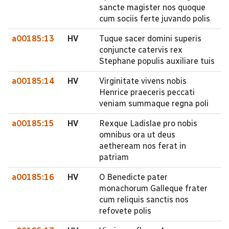
sancte magister nos quoque
cum sociis ferte juvando polis
a00185:13
HV
Tuque sacer domini superis
conjuncte catervis rex
Stephane populis auxiliare tuis
a00185:14
HV
Virginitate vivens nobis
Henrice praeceris peccati
veniam summaque regna poli
a00185:15
HV
Rexque Ladislae pro nobis
omnibus ora ut deus
aetheream nos ferat in
patriam
a00185:16
HV
O Benedicte pater
monachorum Galleque frater
cum reliquis sanctis nos
refovete polis