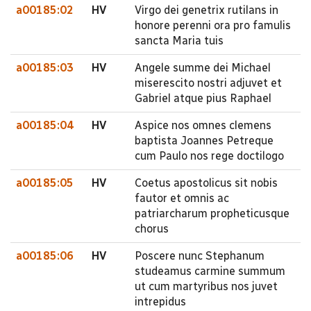
a00185:02
HV
Virgo dei genetrix rutilans in
honore perenni ora pro famulis
sancta Maria tuis
a00185:03
HV
Angele summe dei Michael
miserescito nostri adjuvet et
Gabriel atque pius Raphael
a00185:04
HV
Aspice nos omnes clemens
baptista Joannes Petreque
cum Paulo nos rege doctilogo
a00185:05
HV
Coetus apostolicus sit nobis
fautor et omnis ac
patriarcharum propheticusque
chorus
a00185:06
HV
Poscere nunc Stephanum
studeamus carmine summum
ut cum martyribus nos juvet
intrepidus