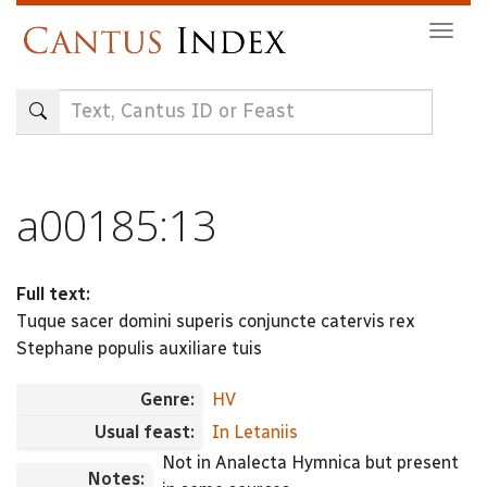
Skip
Togg
to
navig
main
content
a00185:13
Full text:
Tuque sacer domini superis conjuncte catervis rex
Stephane populis auxiliare tuis
Genre:
HV
Usual feast:
In Letaniis
Not in Analecta Hymnica but present
Notes: