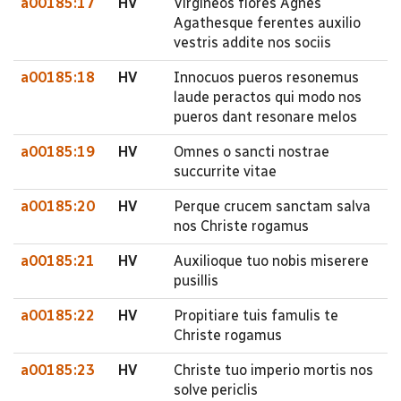
a00185:17
HV
Virgineos flores Agnes
Agathesque ferentes auxilio
vestris addite nos sociis
a00185:18
HV
Innocuos pueros resonemus
laude peractos qui modo nos
pueros dant resonare melos
a00185:19
HV
Omnes o sancti nostrae
succurrite vitae
a00185:20
HV
Perque crucem sanctam salva
nos Christe rogamus
a00185:21
HV
Auxilioque tuo nobis miserere
pusillis
a00185:22
HV
Propitiare tuis famulis te
Christe rogamus
a00185:23
HV
Christe tuo imperio mortis nos
solve periclis