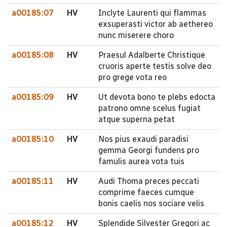
a00185:07
HV
Inclyte Laurenti qui flammas
exsuperasti victor ab aethereo
nunc miserere choro
a00185:08
HV
Praesul Adalberte Christique
cruoris aperte testis solve deo
pro grege vota reo
a00185:09
HV
Ut devota bono te plebs edocta
patrono omne scelus fugiat
atque superna petat
a00185:10
HV
Nos pius exaudi paradisi
gemma Georgi fundens pro
famulis aurea vota tuis
a00185:11
HV
Audi Thoma preces peccati
comprime faeces cumque
bonis caelis nos sociare velis
a00185:12
HV
Splendide Silvester Gregori ac