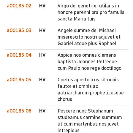
a00185:02
HV
Virgo dei genetrix rutilans in
honore perenni ora pro famulis
sancta Maria tuis
a00185:03
HV
Angele summe dei Michael
miserescito nostri adjuvet et
Gabriel atque pius Raphael
a00185:04
HV
Aspice nos omnes clemens
baptista Joannes Petreque
cum Paulo nos rege doctilogo
a00185:05
HV
Coetus apostolicus sit nobis
fautor et omnis ac
patriarcharum propheticusque
chorus
a00185:06
HV
Poscere nunc Stephanum
studeamus carmine summum
ut cum martyribus nos juvet
intrepidus