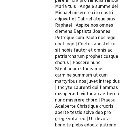
perenni ora pro famulis sancta
Maria tuis | Angele summe dei
Michael miserere cito nostri
adjuvet et Gabriel atque pius
Raphael | Aspice nos omnes
clemens Baptista Joannes
Petreque cum Paulo nos lege
doctilogo | Coetus apostolicus
sit nobis fautor et omnis ac
patriarcharum propheticusque
chorus | Poscere nunc
Stephanum studeamus
carmine summum ut cum
martyribus nos juvet intrepidus
| Inclyte Laurenti qui flammas
exsuperasti victor ab aethereo
nunc miserere choro | Praesul
Adalberte Christique cruoris
aperte testis solve deo pro
grege vota reo | Ut devota
bono te plebs edocta patrono