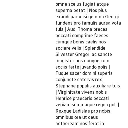
omne scelus fugiat atque
superna petat | Nos pius
exaudi paradisi gemma Georgi
fundens pro famulis aurea vota
tuis | Audi Thoma preces
peccati comprime faeces
cumque bonis caelis nos
sociare velis | Splendide
Silvester Gregori ac sancte
magister nos quoque cum
sociis ferte juvando polis |
Tuque sacer domini superis
conjuncte catervis rex
Stephane populis auxiliare tuis
| Virginitate vivens nobis
Henrice praeceris peccati
veniam summaque regna poli |
Rexque Ladislae pro nobis
omnibus ora ut deus
aetheream nos ferat in