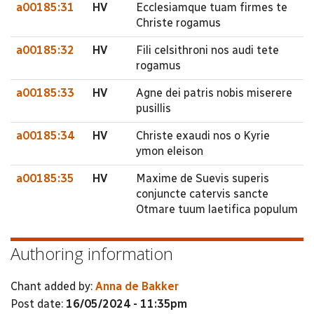
a00185:31
HV
Ecclesiamque tuam firmes te
Christe rogamus
a00185:32
HV
Fili celsithroni nos audi tete
rogamus
a00185:33
HV
Agne dei patris nobis miserere
pusillis
a00185:34
HV
Christe exaudi nos o Kyrie
ymon eleison
a00185:35
HV
Maxime de Suevis superis
conjuncte catervis sancte
Otmare tuum laetifica populum
Authoring information
Chant added by:
Anna de Bakker
Post date:
16/05/2024 - 11:35pm