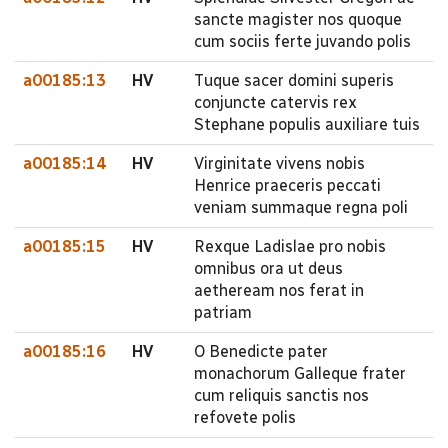
sancte magister nos quoque
cum sociis ferte juvando polis
a00185:13
HV
Tuque sacer domini superis
conjuncte catervis rex
Stephane populis auxiliare tuis
a00185:14
HV
Virginitate vivens nobis
Henrice praeceris peccati
veniam summaque regna poli
a00185:15
HV
Rexque Ladislae pro nobis
omnibus ora ut deus
aetheream nos ferat in
patriam
a00185:16
HV
O Benedicte pater
monachorum Galleque frater
cum reliquis sanctis nos
refovete polis