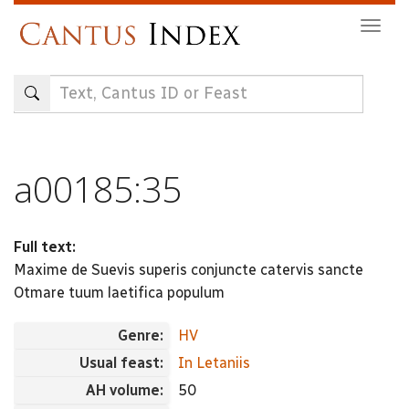
Skip
Togg
to
navig
main
content
a00185:35
Full text:
Maxime de Suevis superis conjuncte catervis sancte
Otmare tuum laetifica populum
Genre:
HV
Usual feast:
In Letaniis
AH volume:
50