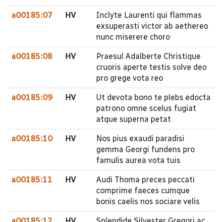
a00185:07
HV
Inclyte Laurenti qui flammas
exsuperasti victor ab aethereo
nunc miserere choro
a00185:08
HV
Praesul Adalberte Christique
cruoris aperte testis solve deo
pro grege vota reo
a00185:09
HV
Ut devota bono te plebs edocta
patrono omne scelus fugiat
atque superna petat
a00185:10
HV
Nos pius exaudi paradisi
gemma Georgi fundens pro
famulis aurea vota tuis
a00185:11
HV
Audi Thoma preces peccati
comprime faeces cumque
bonis caelis nos sociare velis
a00185:12
HV
Splendide Silvester Gregori ac