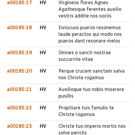
a00185:17
HV
Virgineos flores Agnes
Agathesque ferentes auxilio
vestris addite nos sociis
a00185:18
HV
Innocuos pueros resonemus
laude peractos qui modo nos
pueros dant resonare melos
a00185:19
HV
Omnes o sancti nostrae
succurrite vitae
a00185:20
HV
Perque crucem sanctam salva
nos Christe rogamus
a00185:21
HV
Auxilioque tuo nobis miserere
pusillis
a00185:22
HV
Propitiare tuis famulis te
Christe rogamus
a00185:23
HV
Christe tuo imperio mortis nos
solve periclis