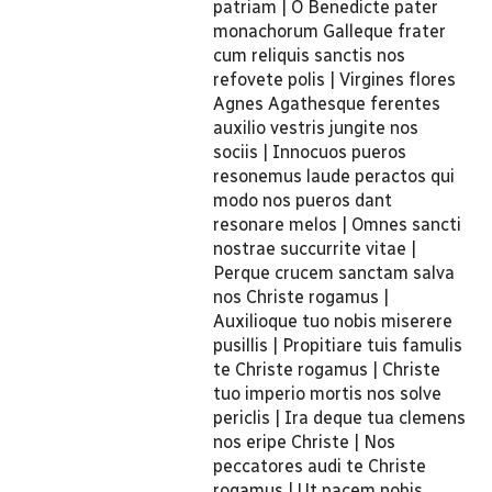
patriam | O Benedicte pater
monachorum Galleque frater
cum reliquis sanctis nos
refovete polis | Virgines flores
Agnes Agathesque ferentes
auxilio vestris jungite nos
sociis | Innocuos pueros
resonemus laude peractos qui
modo nos pueros dant
resonare melos | Omnes sancti
nostrae succurrite vitae |
Perque crucem sanctam salva
nos Christe rogamus |
Auxilioque tuo nobis miserere
pusillis | Propitiare tuis famulis
te Christe rogamus | Christe
tuo imperio mortis nos solve
periclis | Ira deque tua clemens
nos eripe Christe | Nos
peccatores audi te Christe
rogamus | Ut pacem nobis