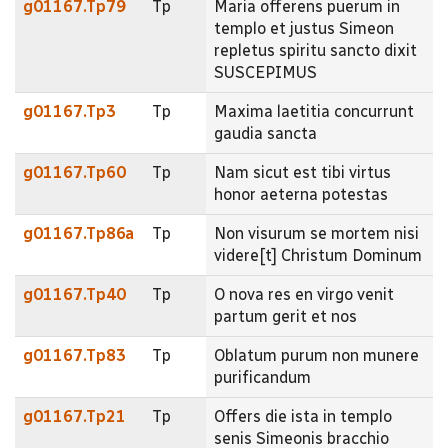
g01167.Tp79
Tp
Maria offerens puerum in
templo et justus Simeon
repletus spiritu sancto dixit
SUSCEPIMUS
g01167.Tp3
Tp
Maxima laetitia concurrunt
gaudia sancta
g01167.Tp60
Tp
Nam sicut est tibi virtus
honor aeterna potestas
g01167.Tp86a
Tp
Non visurum se mortem nisi
videre[t] Christum Dominum
g01167.Tp40
Tp
O nova res en virgo venit
partum gerit et nos
g01167.Tp83
Tp
Oblatum purum non munere
purificandum
g01167.Tp21
Tp
Offers die ista in templo
senis Simeonis bracchio