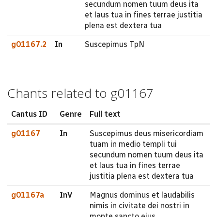
secundum nomen tuum deus ita
et laus tua in fines terrae justitia
plena est dextera tua
g01167.2
In
Suscepimus TpN
Chants related to g01167
Cantus ID
Genre
Full text
g01167
In
Suscepimus deus misericordiam
tuam in medio templi tui
secundum nomen tuum deus ita
et laus tua in fines terrae
justitia plena est dextera tua
g01167a
InV
Magnus dominus et laudabilis
nimis in civitate dei nostri in
monte sancto ejus