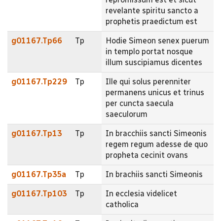
revelante spiritu sancto a
prophetis praedictum est
g01167.Tp66
Tp
Hodie Simeon senex puerum
in templo portat nosque
illum suscipiamus dicentes
g01167.Tp229
Tp
Ille qui solus perenniter
permanens unicus et trinus
per cuncta saecula
saeculorum
g01167.Tp13
Tp
In bracchiis sancti Simeonis
regem regum adesse de quo
propheta cecinit ovans
g01167.Tp35a
Tp
In brachiis sancti Simeonis
g01167.Tp103
Tp
In ecclesia videlicet
catholica