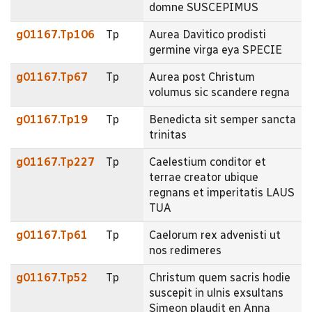
domne SUSCEPIMUS
g01167.Tp106
Tp
Aurea Davitico prodisti
germine virga eya SPECIE
g01167.Tp67
Tp
Aurea post Christum
volumus sic scandere regna
g01167.Tp19
Tp
Benedicta sit semper sancta
trinitas
g01167.Tp227
Tp
Caelestium conditor et
terrae creator ubique
regnans et imperitatis LAUS
TUA
g01167.Tp61
Tp
Caelorum rex advenisti ut
nos redimeres
g01167.Tp52
Tp
Christum quem sacris hodie
suscepit in ulnis exsultans
Simeon plaudit en Anna