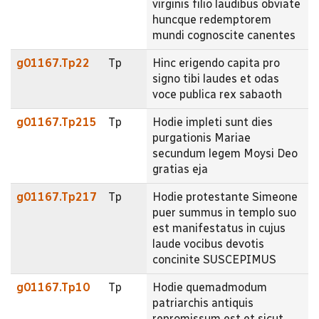
virginis filio laudibus obviate
huncque redemptorem
mundi cognoscite canentes
g01167.Tp22
Tp
Hinc erigendo capita pro
signo tibi laudes et odas
voce publica rex sabaoth
g01167.Tp215
Tp
Hodie impleti sunt dies
purgationis Mariae
secundum legem Moysi Deo
gratias eja
g01167.Tp217
Tp
Hodie protestante Simeone
puer summus in templo suo
est manifestatus in cujus
laude vocibus devotis
concinite SUSCEPIMUS
g01167.Tp10
Tp
Hodie quemadmodum
patriarchis antiquis
repromissum est et sicut