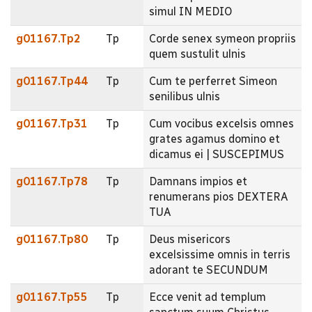
simul IN MEDIO
g01167.Tp2
Tp
Corde senex symeon propriis
quem sustulit ulnis
g01167.Tp44
Tp
Cum te perferret Simeon
senilibus ulnis
g01167.Tp31
Tp
Cum vocibus excelsis omnes
grates agamus domino et
dicamus ei | SUSCEPIMUS
g01167.Tp78
Tp
Damnans impios et
renumerans pios DEXTERA
TUA
g01167.Tp80
Tp
Deus misericors
excelsissime omnis in terris
adorant te SECUNDUM
g01167.Tp55
Tp
Ecce venit ad templum