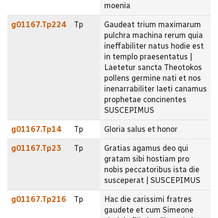
moenia
g01167.Tp224
Tp
Gaudeat trium maximarum
pulchra machina rerum quia
ineffabiliter natus hodie est
in templo praesentatus |
Laetetur sancta Theotokos
pollens germine nati et nos
inenarrabiliter laeti canamus
prophetae concinentes
SUSCEPIMUS
g01167.Tp14
Tp
Gloria salus et honor
g01167.Tp23
Tp
Gratias agamus deo qui
gratam sibi hostiam pro
nobis peccatoribus ista die
susceperat | SUSCEPIMUS
g01167.Tp216
Tp
Hac die carissimi fratres
gaudete et cum Simeone