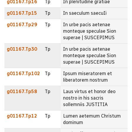
g01167.Tp16
Tp
In plenitudine gratiae
g01167.Tp15
Tp
In saeculum saecuIi
g01167.Tp29
Tp
In urbe pacis aetenae
monteque speculae Sion
superae | SUSCEPIMUS
g01167.Tp30
Tp
In urbe pacis aetenae
monteque speculae Sion
superae | SUSCEPIMUS
g01167.Tp102
Tp
Ipsum miseratorem et
liberatorem nostrum
g01167.Tp58
Tp
Laus virtus et honor deo
nostro in his sacris
sollemniis JUSTITIA
g01167.Tp12
Tp
Lumen aetemum Christum
dominum