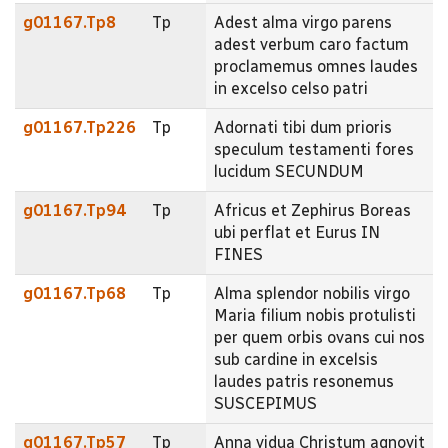
g01167.Tp8
Tp
Adest alma virgo parens
adest verbum caro factum
proclamemus omnes laudes
in excelso celso patri
g01167.Tp226
Tp
Adornati tibi dum prioris
speculum testamenti fores
lucidum SECUNDUM
g01167.Tp94
Tp
Africus et Zephirus Boreas
ubi perflat et Eurus IN
FINES
g01167.Tp68
Tp
Alma splendor nobilis virgo
Maria filium nobis protulisti
per quem orbis ovans cui nos
sub cardine in excelsis
laudes patris resonemus
SUSCEPIMUS
g01167.Tp57
Tp
Anna vidua Christum agnovit