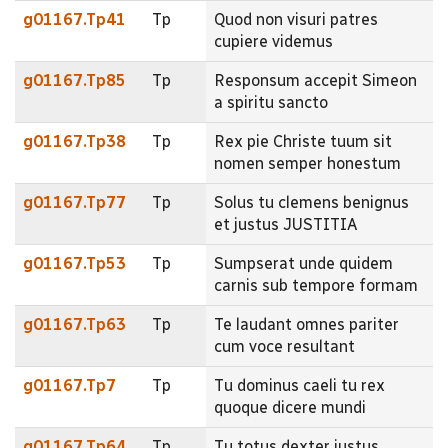
g01167.Tp41
Tp
Quod non visuri patres
cupiere videmus
g01167.Tp85
Tp
Responsum accepit Simeon
a spiritu sancto
g01167.Tp38
Tp
Rex pie Christe tuum sit
nomen semper honestum
g01167.Tp77
Tp
Solus tu clemens benignus
et justus JUSTITIA
g01167.Tp53
Tp
Sumpserat unde quidem
carnis sub tempore formam
g01167.Tp63
Tp
Te laudant omnes pariter
cum voce resultant
g01167.Tp7
Tp
Tu dominus caeli tu rex
quoque dicere mundi
g01167.Tp64
Tp
Tu totus dexter justus