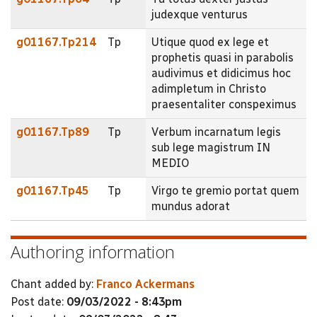
judexque venturus
g01167.Tp214
Tp
Utique quod ex lege et
prophetis quasi in parabolis
audivimus et didicimus hoc
adimpletum in Christo
praesentaliter conspeximus
g01167.Tp89
Tp
Verbum incarnatum legis
sub lege magistrum IN
MEDIO
g01167.Tp45
Tp
Virgo te gremio portat quem
mundus adorat
Authoring information
Chant added by:
Franco Ackermans
Post date:
09/03/2022 - 8:43pm