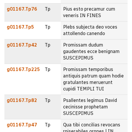
g01167.Tp76
Tp
Pius esto precamur cum
veneris IN FINES
g01167.Tp5
Tp
Plebs subjecta deo voces
attollendo canendo
g01167.Tp42
Tp
Promissam dudum
gaudentes ecce benignam
SUSCEPIMUS
g01167.Tp225
Tp
Promissam temporibus
antiquis patrum quam hodie
gratulantes meruerunt
cupidi TEMPLI TUI
g01167.Tp82
Tp
Psallentes legimus David
cecinisse prophetam
SUSCEPIMUS
g01167.Tp47
Tp
Qua tibi concilias revocans
rniserabiles ornnes | IN