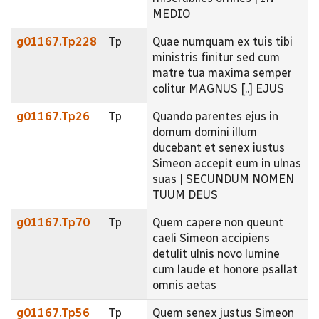
MEDIO
g01167.Tp228
Tp
Quae numquam ex tuis tibi
ministris finitur sed cum
matre tua maxima semper
colitur MAGNUS [..] EJUS
g01167.Tp26
Tp
Quando parentes ejus in
domum domini illum
ducebant et senex iustus
Simeon accepit eum in ulnas
suas | SECUNDUM NOMEN
TUUM DEUS
g01167.Tp70
Tp
Quem capere non queunt
caeli Simeon accipiens
detulit ulnis novo lumine
cum laude et honore psallat
omnis aetas
g01167.Tp56
Tp
Quem senex justus Simeon