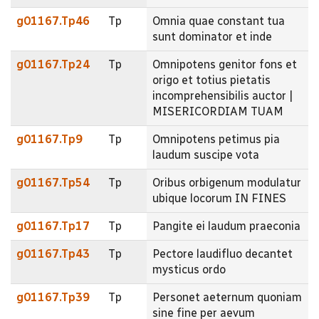
g01167.Tp46
Tp
Omnia quae constant tua
sunt dominator et inde
g01167.Tp24
Tp
Omnipotens genitor fons et
origo et totius pietatis
incomprehensibilis auctor |
MISERICORDIAM TUAM
g01167.Tp9
Tp
Omnipotens petimus pia
laudum suscipe vota
g01167.Tp54
Tp
Oribus orbigenum modulatur
ubique locorum IN FINES
g01167.Tp17
Tp
Pangite ei laudum praeconia
g01167.Tp43
Tp
Pectore laudifluo decantet
mysticus ordo
g01167.Tp39
Tp
Personet aeternum quoniam
sine fine per aevum