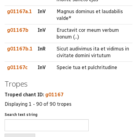
g01167a.1
InV
Magnus dominus et laudabilis
valde*
g01167b
InV
Eructavit cor meum verbum
bonum (...)
g01167b.1
InR
Sicut audivimus ita et vidimus in
civitate domini virtutum
g01167c
InV
Specie tua et pulchritudine
Tropes
Troped chant ID:
g01167
Displaying 1 - 90 of 90 tropes
Search text string