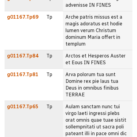
advenisse IN FINES
g01167.Tp69
Tp
Arche patris missus est a
magis adoratus est hodie
lumen verum Christum
dominum Maria offert in
templum
g01167.Tp84
Tp
Arctos et Hesperos Auster
et Eous IN FINES
g01167.Tp81
Tp
Arva polorum tua sunt
Domine rex pie laus tua
Deus in omnibus finibus
TERRAE
g01167.Tp65
Tp
Aulam sanctam nunc tui
virgo laeti ingressi plebs
orat omnis quae tuae sistit
sollempnitati ut sacra poli
pateant illi in pace omni dic