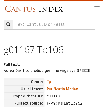
Skip
Togg
to
navig
main
content
g01167.Tp106
Full text:
Aurea Davitico prodisti germine virga eya SPECIE
Genre:
Tp
Usual feast:
Purificatio Mariae
Troped chant ID:
g01167
Fulltext source:
F-Pn : Ms Lat 13252