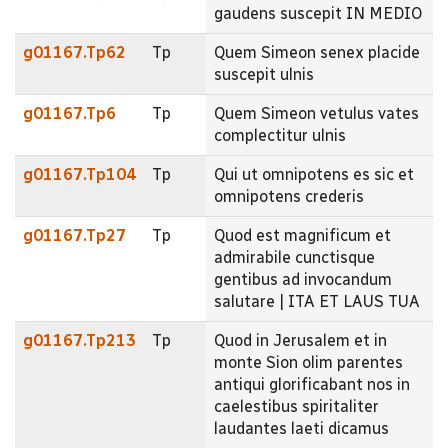
gaudens suscepit IN MEDIO
g01167.Tp62
Tp
Quem Simeon senex placide
suscepit ulnis
g01167.Tp6
Tp
Quem Simeon vetulus vates
complectitur ulnis
g01167.Tp104
Tp
Qui ut omnipotens es sic et
omnipotens crederis
g01167.Tp27
Tp
Quod est magnificum et
admirabile cunctisque
gentibus ad invocandum
salutare | ITA ET LAUS TUA
g01167.Tp213
Tp
Quod in Jerusalem et in
monte Sion olim parentes
antiqui glorificabant nos in
caelestibus spiritaliter
laudantes laeti dicamus