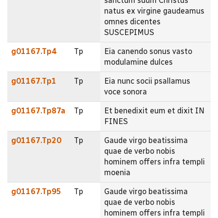
sanctum suum Christus
natus ex virgine gaudeamus
omnes dicentes
SUSCEPIMUS
g01167.Tp4
Tp
Eia canendo sonus vasto
modulamine dulces
g01167.Tp1
Tp
Eia nunc socii psallamus
voce sonora
g01167.Tp87a
Tp
Et benedixit eum et dixit IN
FINES
g01167.Tp20
Tp
Gaude virgo beatissima
quae de verbo nobis
hominem offers infra templi
moenia
g01167.Tp95
Tp
Gaude virgo beatissima
quae de verbo nobis
hominem offers infra templi