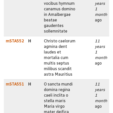
vocibus hymnum
years
canamus domino
1
in Amalbergae
month
beatae
ago
gaudentes
sollemnitate
mSTA552
H
Christo caelorum
11
agmina dent
years
laudes et
1
mortalia cum
month
multis septus
ago
milibus scandit
astra Mauritius
mSTA551
H
O sancta mundi
11
domina regina
years
caeli inclita o
1
stella maris
month
Maria virgo
ago
mater deifica