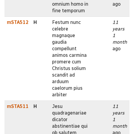
omnium homo in
ago
fine temporum
mSTA512
H
Festum nunc
11
celebre
years
magnaque
1
gaudia
month
compellunt
ago
animos carmina
promere cum
Christus solium
scandit ad
arduum
caelorum pius
arbiter
mSTA511
H
Jesu
11
quadragenariae
years
dicator
1
abstinentiae qui
month
ob salutem
ago