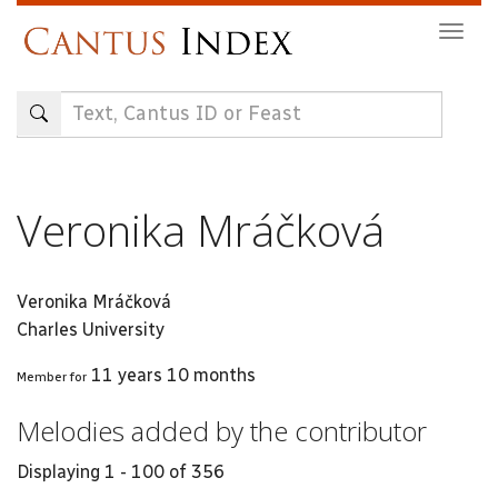
Skip
Togg
to
navig
main
content
Veronika Mráčková
Veronika Mráčková
Charles University
11 years 10 months
Member for
Melodies added by the contributor
Displaying 1 - 100 of 356