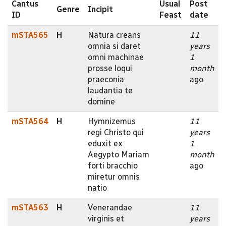
Cantus
Usual
Post
Genre
Incipit
ID
Feast
date
mSTA565
H
Natura creans
11
omnia si daret
years
omni machinae
1
prosse loqui
month
praeconia
ago
laudantia te
domine
mSTA564
H
Hymnizemus
11
regi Christo qui
years
eduxit ex
1
Aegypto Mariam
month
forti bracchio
ago
miretur omnis
natio
mSTA563
H
Venerandae
11
virginis et
years