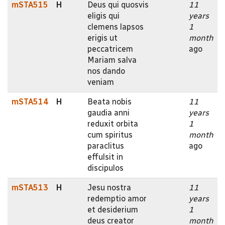
mSTA515
H
Deus qui quosvis
11
eligis qui
years
clemens lapsos
1
erigis ut
month
peccatricem
ago
Mariam salva
nos dando
veniam
mSTA514
H
Beata nobis
11
gaudia anni
years
reduxit orbita
1
cum spiritus
month
paraclitus
ago
effulsit in
discipulos
mSTA513
H
Jesu nostra
11
redemptio amor
years
et desiderium
1
deus creator
month