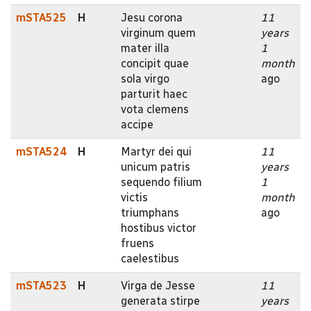
mSTA525
H
Jesu corona
11
virginum quem
years
mater illa
1
concipit quae
month
sola virgo
ago
parturit haec
vota clemens
accipe
mSTA524
H
Martyr dei qui
11
unicum patris
years
sequendo filium
1
victis
month
triumphans
ago
hostibus victor
fruens
caelestibus
mSTA523
H
Virga de Jesse
11
generata stirpe
years