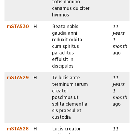
totis domino
canamus dulciter
hymnos
mSTA530
H
Beata nobis
11
gaudia anni
years
reduxit orbita
1
cum spiritus
month
paraclitus
ago
effulsit in
discipulos
mSTA529
H
Te lucis ante
11
terminum rerum
years
creator
1
poscimus ut
month
solita clementia
ago
sis praesul et
custodia
mSTA528
H
Lucis creator
11