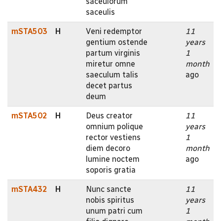
saceulorum
saceulis
mSTA503
H
Veni redemptor
11
gentium ostende
years
partum virginis
1
miretur omne
month
saeculum talis
ago
decet partus
deum
mSTA502
H
Deus creator
11
omnium polique
years
rector vestiens
1
diem decoro
month
lumine noctem
ago
soporis gratia
mSTA432
H
Nunc sancte
11
nobis spiritus
years
unum patri cum
1