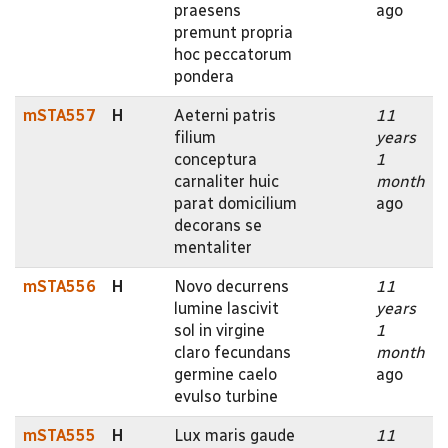
praesens
ago
premunt propria
hoc peccatorum
pondera
mSTA557
H
Aeterni patris
11
filium
years
conceptura
1
carnaliter huic
month
parat domicilium
ago
decorans se
mentaliter
mSTA556
H
Novo decurrens
11
lumine lascivit
years
sol in virgine
1
claro fecundans
month
germine caelo
ago
evulso turbine
mSTA555
H
Lux maris gaude
11