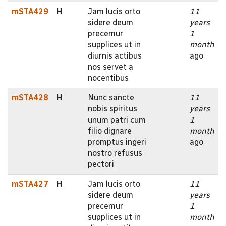
mSTA429
H
Jam lucis orto
11
sidere deum
years
precemur
1
supplices ut in
month
diurnis actibus
ago
nos servet a
nocentibus
mSTA428
H
Nunc sancte
11
nobis spiritus
years
unum patri cum
1
filio dignare
month
promptus ingeri
ago
nostro refusus
pectori
mSTA427
H
Jam lucis orto
11
sidere deum
years
precemur
1
supplices ut in
month