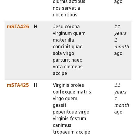
diurnis actibus
ago
nos servet a
nocentibus
mSTA426
H
Jesu corona
11
virginum quem
years
mater illa
1
concipit quae
month
sola virgo
ago
parturit haec
vota clemens
accipe
mSTA425
H
Virginis proles
11
opifexque matris
years
virgo quem
1
gessit
month
peperitque virgo
ago
virginis festum
canimus
tropaeum accipe