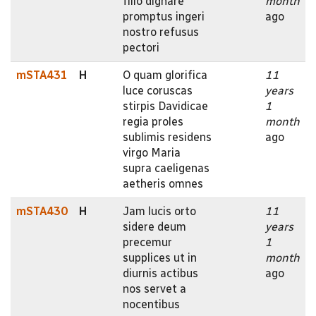
filio dignare
month
promptus ingeri
ago
nostro refusus
pectori
mSTA431
H
O quam glorifica
11
luce coruscas
years
stirpis Davidicae
1
regia proles
month
sublimis residens
ago
virgo Maria
supra caeligenas
aetheris omnes
mSTA430
H
Jam lucis orto
11
sidere deum
years
precemur
1
supplices ut in
month
diurnis actibus
ago
nos servet a
nocentibus