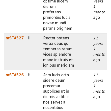
optime lucem
years
dierum
1
proferens
month
primordiis lucis
ago
novae mundi
parans originem
mSTA527
H
Rector potens
11
verax deus qui
years
temperas rerum
1
vices splendore
month
mane instruis et
ago
ignibus meridiem
mSTA526
H
Jam lucis orto
11
sidere deum
years
precemur
1
supplices ut in
month
diurnis actibus
ago
nos servet a
nocentibus