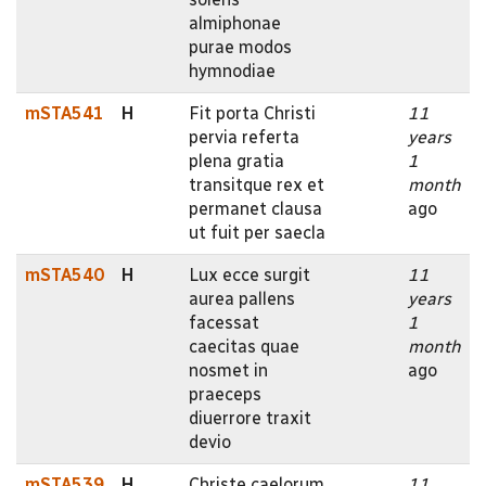
almiphonae
purae modos
hymnodiae
mSTA541
H
Fit porta Christi
11
pervia referta
years
plena gratia
1
transitque rex et
month
permanet clausa
ago
ut fuit per saecla
mSTA540
H
Lux ecce surgit
11
aurea pallens
years
facessat
1
caecitas quae
month
nosmet in
ago
praeceps
diuerrore traxit
devio
mSTA539
H
Christe caelorum
11