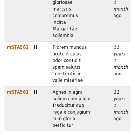
gloriosae
1
martyris
month
celebremus
ago
inclita
Margaritae
sollemnia
mSTA562
H
Florem mundus
11
protulit cujus
years
odor contulit
1
spem salutis
month
constitutis in
ago
valle miseriae
mSTA561
H
Agnes in agni
11
solium cum jubilo
years
traducitur quo
1
regale conjugium
month
cum gloria
ago
perficitur