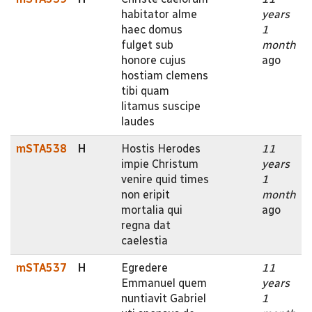
habitator alme
years
haec domus
1
fulget sub
month
honore cujus
ago
hostiam clemens
tibi quam
litamus suscipe
laudes
mSTA538
H
Hostis Herodes
11
impie Christum
years
venire quid times
1
non eripit
month
mortalia qui
ago
regna dat
caelestia
mSTA537
H
Egredere
11
Emmanuel quem
years
nuntiavit Gabriel
1