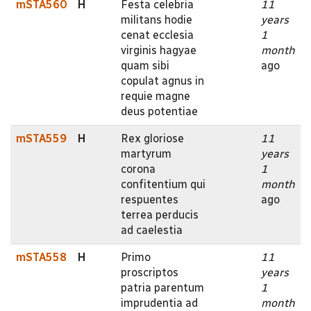
mSTA560
H
Festa celebria
11
militans hodie
years
cenat ecclesia
1
virginis hagyae
month
quam sibi
ago
copulat agnus in
requie magne
deus potentiae
mSTA559
H
Rex gloriose
11
martyrum
years
corona
1
confitentium qui
month
respuentes
ago
terrea perducis
ad caelestia
mSTA558
H
Primo
11
proscriptos
years
patria parentum
1
imprudentia ad
month