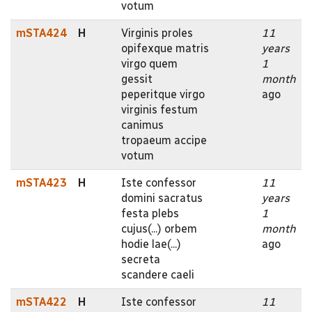
votum
mSTA424
H
Virginis proles
11
opifexque matris
years
virgo quem
1
gessit
month
peperitque virgo
ago
virginis festum
canimus
tropaeum accipe
votum
mSTA423
H
Iste confessor
11
domini sacratus
years
festa plebs
1
cujus(...) orbem
month
hodie lae(...)
ago
secreta
scandere caeli
mSTA422
H
Iste confessor
11