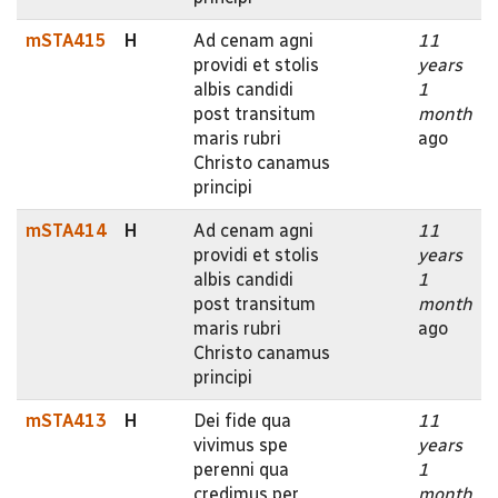
mSTA415
H
Ad cenam agni
11
providi et stolis
years
albis candidi
1
post transitum
month
maris rubri
ago
Christo canamus
principi
mSTA414
H
Ad cenam agni
11
providi et stolis
years
albis candidi
1
post transitum
month
maris rubri
ago
Christo canamus
principi
mSTA413
H
Dei fide qua
11
vivimus spe
years
perenni qua
1
credimus per
month