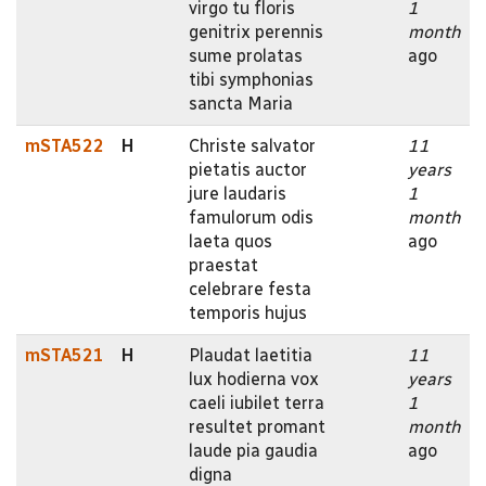
virgo tu floris
1
genitrix perennis
month
sume prolatas
ago
tibi symphonias
sancta Maria
mSTA522
H
Christe salvator
11
pietatis auctor
years
jure laudaris
1
famulorum odis
month
laeta quos
ago
praestat
celebrare festa
temporis hujus
mSTA521
H
Plaudat laetitia
11
lux hodierna vox
years
caeli iubilet terra
1
resultet promant
month
laude pia gaudia
ago
digna