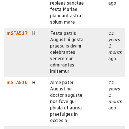
repleas sanctae
ago
festa Mariae
plaudant astra
solum mare
mSTA517
H
Festa patris
11
Augustini gesta
years
praesulis divini
1
celebrantes
month
veneremur
ago
admirantes
imitemur
mSTA516
H
Alme pater
11
Augustine
years
doctor auguste
1
nos fove qui
month
phiala ut aurea
ago
praefulges in
ecclesia