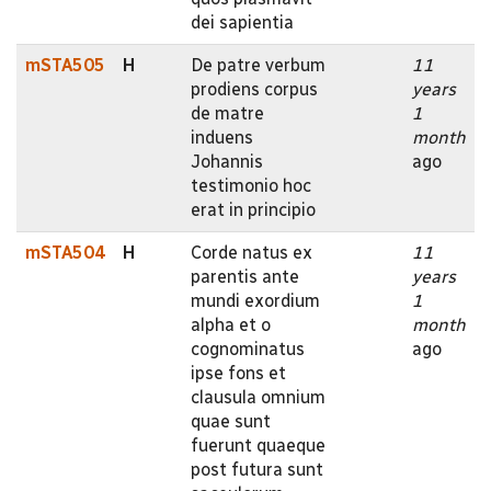
dei sapientia
mSTA505
H
De patre verbum
11
prodiens corpus
years
de matre
1
induens
month
Johannis
ago
testimonio hoc
erat in principio
mSTA504
H
Corde natus ex
11
parentis ante
years
mundi exordium
1
alpha et o
month
cognominatus
ago
ipse fons et
clausula omnium
quae sunt
fuerunt quaeque
post futura sunt