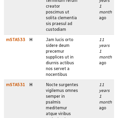
terminum rerum
years
creator
1
poscimus ut
month
solita clementia
ago
sis praesul ad
custodiam
mSTA533
H
Jam lucis orto
11
sidere deum
years
precemur
1
supplices ut in
month
diurnis actibus
ago
nos servet a
nocentibus
mSTA531
H
Nocte surgentes
11
vigilemus omnes
years
semper in
1
psalmis
month
meditemur
ago
atque viribus