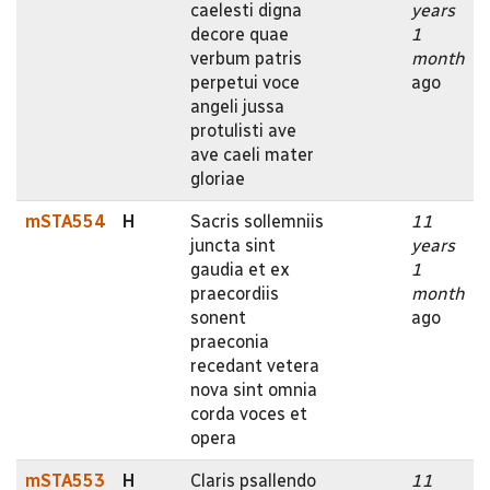
caelesti digna
years
decore quae
1
verbum patris
month
perpetui voce
ago
angeli jussa
protulisti ave
ave caeli mater
gloriae
mSTA554
H
Sacris sollemniis
11
juncta sint
years
gaudia et ex
1
praecordiis
month
sonent
ago
praeconia
recedant vetera
nova sint omnia
corda voces et
opera
mSTA553
H
Claris psallendo
11