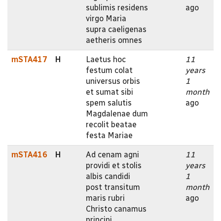
sublimis residens
ago
virgo Maria
supra caeligenas
aetheris omnes
mSTA417
H
Laetus hoc
11
festum colat
years
universus orbis
1
et sumat sibi
month
spem salutis
ago
Magdalenae dum
recolit beatae
festa Mariae
mSTA416
H
Ad cenam agni
11
providi et stolis
years
albis candidi
1
post transitum
month
maris rubri
ago
Christo canamus
principi