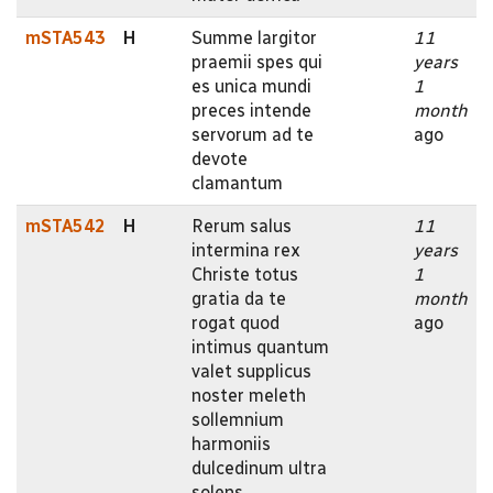
mSTA543
H
Summe largitor
11
praemii spes qui
years
es unica mundi
1
preces intende
month
servorum ad te
ago
devote
clamantum
mSTA542
H
Rerum salus
11
intermina rex
years
Christe totus
1
gratia da te
month
rogat quod
ago
intimus quantum
valet supplicus
noster meleth
sollemnium
harmoniis
dulcedinum ultra
solens