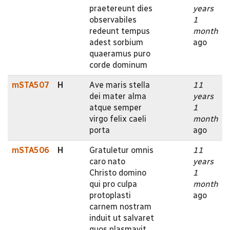
praetereunt dies
years
observabiles
1
redeunt tempus
month
adest sorbium
ago
quaeramus puro
corde dominum
mSTA507
H
Ave maris stella
11
dei mater alma
years
atque semper
1
virgo felix caeli
month
porta
ago
mSTA506
H
Gratuletur omnis
11
caro nato
years
Christo domino
1
qui pro culpa
month
protoplasti
ago
carnem nostram
induit ut salvaret
quos plasmavit