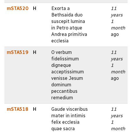
mSTA520
H
Exorta a
11
Bethsaida duo
years
suscepit lumina
1
in Petro atque
month
Andrea primitiva
ago
ecclesia
mSTA519
H
O verbum
11
fidelissimum
years
digneque
1
acceptissimum
month
venisse Jesum
ago
dominum
peccantibus
remedium
mSTA518
H
Gaude visceribus
11
mater in intimis
years
felix ecclesia
1
quae sacra
month