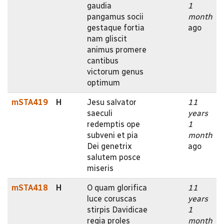
gaudia
1
pangamus socii
month
gestaque fortia
ago
nam gliscit
animus promere
cantibus
victorum genus
optimum
mSTA419
H
Jesu salvator
11
saeculi
years
redemptis ope
1
subveni et pia
month
Dei genetrix
ago
salutem posce
miseris
mSTA418
H
O quam glorifica
11
luce coruscas
years
stirpis Davidicae
1
regia proles
month