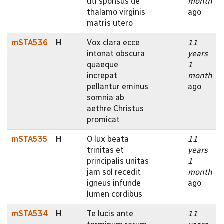
uti sponsus de
month
thalamo virginis
ago
matris utero
mSTA536
H
Vox clara ecce
11
intonat obscura
years
quaeque
1
increpat
month
pellantur eminus
ago
somnia ab
aethre Christus
promicat
mSTA535
H
O lux beata
11
trinitas et
years
principalis unitas
1
jam sol recedit
month
igneus infunde
ago
lumen cordibus
mSTA534
H
Te lucis ante
11