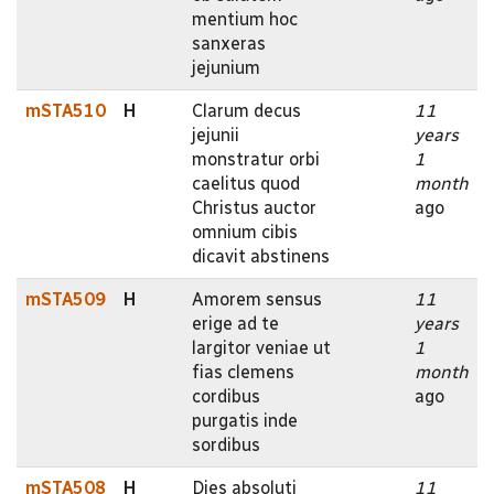
mentium hoc
sanxeras
jejunium
mSTA510
H
Clarum decus
11
jejunii
years
monstratur orbi
1
caelitus quod
month
Christus auctor
ago
omnium cibis
dicavit abstinens
mSTA509
H
Amorem sensus
11
erige ad te
years
largitor veniae ut
1
fias clemens
month
cordibus
ago
purgatis inde
sordibus
mSTA508
H
Dies absoluti
11