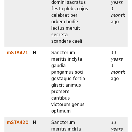
domini sacratus
years
festa plebs cujus
1
celebrat per
month
orbem hodie
ago
lectus meruit
secreta
scandere caeli
mSTA421
H
Sanctorum
11
meritis inclyta
years
gaudia
1
pangamus socii
month
gestaque fortia
ago
gliscit animus
promere
cantibus
victorum genus
optimum
mSTA420
H
Sanctorum
11
meritis inclita
years