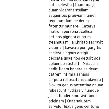
dat caelestia | Ibant magi
quam viderant stellam
sequentes praeviam lumen
requirunt lumine deum
fatentur munere | Caterva
matrum personat collisa
deflens pignora quorum
tyrannus milia Christo sacravit
victima | Lavacra puri gurgitis
caelestis agnus attigit
peccata quae non detulit nos
abluendo sustulit | Miraculis
dedit fidem habere se deum
patrem infirma sanans
corpora resuscitans cadavera |
Novum genus potentiae aquae
rubescunt hydriae vinumque
jussa fundere mutavit unda
originem | Orat salutem
servulo flexus genu centurio