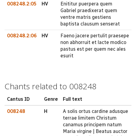
008248.2:05
HV
Enititur puerpera quem
Gabriel praedixerat quem
ventre matris gestiens
baptista clausum senserat
008248.2:06
HV
Faeno jacere pertulit praesepe
non abhorruit et lacte modico
pastus est per quem nec ales
esurit
Chants related to 008248
Cantus ID
Genre
Full text
008248
H
A solis ortus cardine adusque
terrae limitem Christum
canamus principem natum
Maria virgine | Beatus auctor