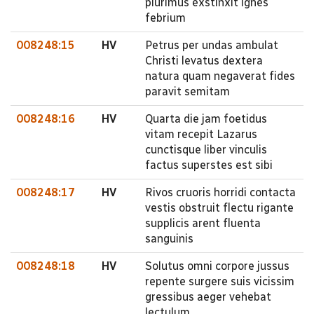
plurimus exstinxit ignes
febrium
008248:15
HV
Petrus per undas ambulat
Christi levatus dextera
natura quam negaverat fides
paravit semitam
008248:16
HV
Quarta die jam foetidus
vitam recepit Lazarus
cunctisque liber vinculis
factus superstes est sibi
008248:17
HV
Rivos cruoris horridi contacta
vestis obstruit flectu rigante
supplicis arent fluenta
sanguinis
008248:18
HV
Solutus omni corpore jussus
repente surgere suis vicissim
gressibus aeger vehebat
lectulum