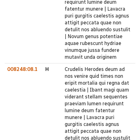
requirunt lumine deum
fatentur munere | Lavacra
puri gurgitis caelestis agnus
attigit peccata quae non
detulit nos abluendo sustulit
| Novum genus potentiae
aquae rubescunt hydriae
vinumque jussa fundere
mutavit unda originem
008248:08.1
H
Crudelis Herodes deum ad
nos venire quid times non
eripit mortalia qui regna dat
caelestia | Ibant magi quam
viderant stellam sequentes
praeviam lumen requirunt
lumine deum fatentur
munere | Lavacra puri
gurgitis caelestis agnus
attigit peccata quae non
detulit nos abluendo sustulit