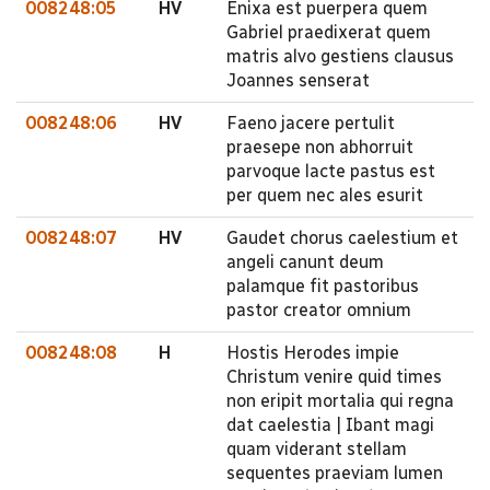
008248:05
HV
Enixa est puerpera quem
Gabriel praedixerat quem
matris alvo gestiens clausus
Joannes senserat
008248:06
HV
Faeno jacere pertulit
praesepe non abhorruit
parvoque lacte pastus est
per quem nec ales esurit
008248:07
HV
Gaudet chorus caelestium et
angeli canunt deum
palamque fit pastoribus
pastor creator omnium
008248:08
H
Hostis Herodes impie
Christum venire quid times
non eripit mortalia qui regna
dat caelestia | Ibant magi
quam viderant stellam
sequentes praeviam lumen