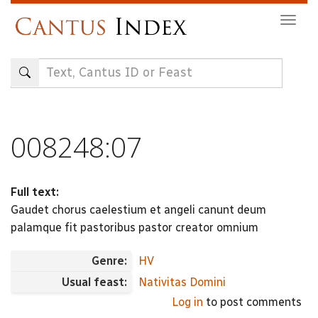
Skip
Togg
to
navig
main
content
008248:07
Full text:
Gaudet chorus caelestium et angeli canunt deum
palamque fit pastoribus pastor creator omnium
Genre:
HV
Usual feast:
Nativitas Domini
Log in
to post comments