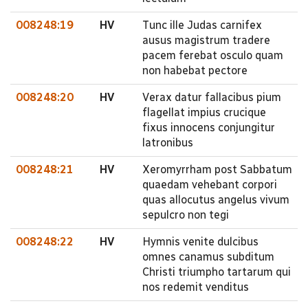
008248:19
HV
Tunc ille Judas carnifex
ausus magistrum tradere
pacem ferebat osculo quam
non habebat pectore
008248:20
HV
Verax datur fallacibus pium
flagellat impius crucique
fixus innocens conjungitur
latronibus
008248:21
HV
Xeromyrrham post Sabbatum
quaedam vehebant corpori
quas allocutus angelus vivum
sepulcro non tegi
008248:22
HV
Hymnis venite dulcibus
omnes canamus subditum
Christi triumpho tartarum qui
nos redemit venditus