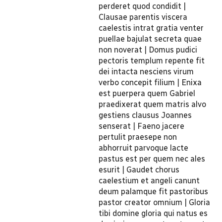
perderet quod condidit |
Clausae parentis viscera
caelestis intrat gratia venter
puellae bajulat secreta quae
non noverat | Domus pudici
pectoris templum repente fit
dei intacta nesciens virum
verbo concepit filium | Enixa
est puerpera quem Gabriel
praedixerat quem matris alvo
gestiens clausus Joannes
senserat | Faeno jacere
pertulit praesepe non
abhorruit parvoque lacte
pastus est per quem nec ales
esurit | Gaudet chorus
caelestium et angeli canunt
deum palamque fit pastoribus
pastor creator omnium | Gloria
tibi domine gloria qui natus es