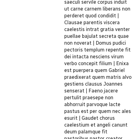
saeculi servile corpus induit
ut carne carnem liberans non
perderet quod condidit |
Clausae parentis viscera
caelestis intrat gratia venter
puellae bajulat secreta quae
non noverat | Domus pudici
pectoris templum repente fit
dei intacta nesciens virum
verbo concepit filium | Enixa
est puerpera quem Gabriel
praedixerat quem matris alvo
gestiens clausus Joannes
senserat | Faeno jacere
pertulit praesepe non
abhorruit parvoque lacte
pastus est per quem nec ales
esurit | Gaudet chorus
caelestium et angeli canunt
deum palamque fit
pastoribus pastor creator