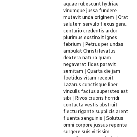
aquae rubescunt hydriae
vinumque jussa fundere
mutavit unda originem | Orat
salutem servulo flexus genu
centurio credentis ardor
plurimus exstinxit ignes
febrium | Petrus per undas
ambulat Christi levatus
dextera natura quam
negaverat fides paravit
semitam | Quarta die jam
foetidus vitam recepit
Lazarus cunctisque liber
vinculis factus superstes est
sibi | Rivos cruoris horridi
contacta vestis obstruit
flectu rigante supplicis arent
fluenta sanguinis | Solutus
omni corpore jussus repente
surgere suis vicissim