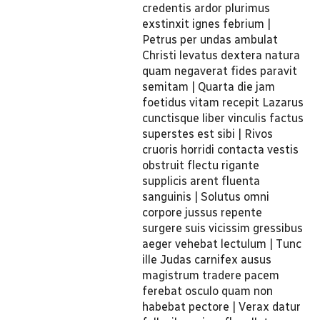
credentis ardor plurimus
exstinxit ignes febrium |
Petrus per undas ambulat
Christi levatus dextera natura
quam negaverat fides paravit
semitam | Quarta die jam
foetidus vitam recepit Lazarus
cunctisque liber vinculis factus
superstes est sibi | Rivos
cruoris horridi contacta vestis
obstruit flectu rigante
supplicis arent fluenta
sanguinis | Solutus omni
corpore jussus repente
surgere suis vicissim gressibus
aeger vehebat lectulum | Tunc
ille Judas carnifex ausus
magistrum tradere pacem
ferebat osculo quam non
habebat pectore | Verax datur