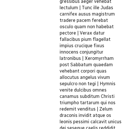
gressibus aeger vehebat
lectulum | Tunc ille Judas
carnifex ausus magistrum
tradere pacem ferebat
osculo quam non habebat
pectore | Verax datur
fallacibus pium flagellat
impius crucique fixus
innocens conjungitur
latronibus | Xeromyrrham
post Sabbatum quaedam
vehebant corpori quas
allocutus angelus vivum
sepulcro non tegi | Hymnis
venite dulcibus omnes
canamus subditum Christi
triumpho tartarum qui nos
redemit venditus | Zelum
draconis invidit atque os
leonis pessimi calcavit unicus
dei seseque caelis reddidit