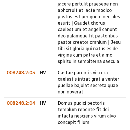
jacere pertulit praesepe non
abhorruit et lacte modico
pastus est per quem nec ales
esurit | Gaudet chorus
caelestium et angeli canunt
deo palamque fit pastoribus
pastor creator omnium | Jesu
tibi sit gloria qui natus es de
virgine cum patre et almo
spiritu in sempiterna saecula
008248.2:03
HV
Castae parentis viscera
caelestis intrat gratia venter
puellae bajulat secreta quae
non noverat
008248.2:04
HV
Domus pudici pectoris
templum repente fit dei
intacta nesciens virum alvo
concepit filium