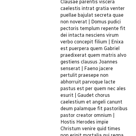
Clausae parentis viscera
caelestis intrat gratia venter
puellae bajulat secreta quae
non noverat | Domus pudici
pectoris templum repente fit
dei intacta nesciens virum
verbo concepit filium | Enixa
est puerpera quem Gabriel
praedixerat quem matris alvo
gestiens clausus Joannes
senserat | Faeno jacere
pertulit praesepe non
abhorruit parvoque lacte
pastus est per quem nec ales
esurit | Gaudet chorus
caelestium et angeli canunt
deum palamque fit pastoribus
pastor creator omnium |
Hostis Herodes impie
Christum venire quid times
non eripit mortalia qui regna