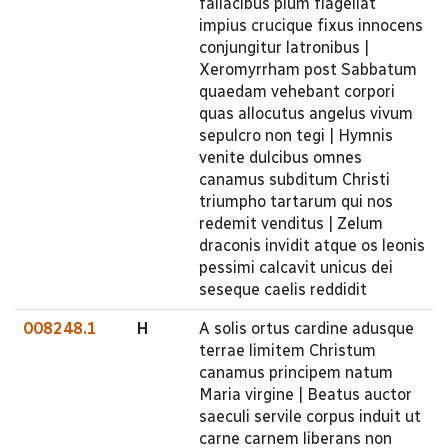
fallacibus pium flagellat
impius crucique fixus innocens
conjungitur latronibus |
Xeromyrrham post Sabbatum
quaedam vehebant corpori
quas allocutus angelus vivum
sepulcro non tegi | Hymnis
venite dulcibus omnes
canamus subditum Christi
triumpho tartarum qui nos
redemit venditus | Zelum
draconis invidit atque os leonis
pessimi calcavit unicus dei
seseque caelis reddidit
008248.1
H
A solis ortus cardine adusque
terrae limitem Christum
canamus principem natum
Maria virgine | Beatus auctor
saeculi servile corpus induit ut
carne carnem liberans non