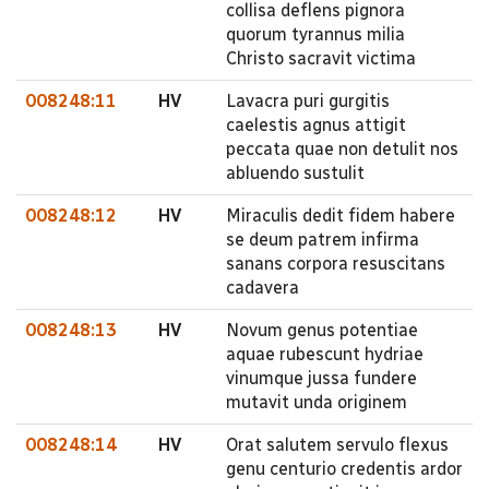
collisa deflens pignora
quorum tyrannus milia
Christo sacravit victima
008248:11
HV
Lavacra puri gurgitis
caelestis agnus attigit
peccata quae non detulit nos
abluendo sustulit
008248:12
HV
Miraculis dedit fidem habere
se deum patrem infirma
sanans corpora resuscitans
cadavera
008248:13
HV
Novum genus potentiae
aquae rubescunt hydriae
vinumque jussa fundere
mutavit unda originem
008248:14
HV
Orat salutem servulo flexus
genu centurio credentis ardor