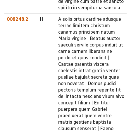
de virgine cum patre et sancto
spiritu in sempiterna saecula
008248.2
H
A solis ortus cardine adusque
terrae limitem Christum
canamus principem natum
Maria virgine | Beatus auctor
saeculi servile corpus induit ut
carne carnem liberans ne
perderet quos condidit |
Castae parentis viscera
caelestis intrat gratia venter
puellae bajulat secreta quae
non noverat | Domus pudici
pectoris templum repente fit
dei intacta nesciens virum alvo
concepit filium | Enititur
puerpera quem Gabriel
praedixerat quem ventre
matris gestiens baptista
clausum senserat | Faeno