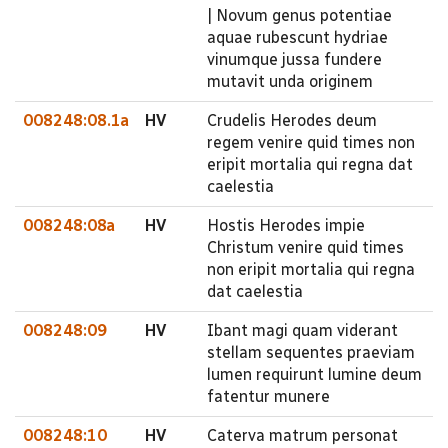
| Novum genus potentiae
aquae rubescunt hydriae
vinumque jussa fundere
mutavit unda originem
008248:08.1a
HV
Crudelis Herodes deum
regem venire quid times non
eripit mortalia qui regna dat
caelestia
008248:08a
HV
Hostis Herodes impie
Christum venire quid times
non eripit mortalia qui regna
dat caelestia
008248:09
HV
Ibant magi quam viderant
stellam sequentes praeviam
lumen requirunt lumine deum
fatentur munere
008248:10
HV
Caterva matrum personat