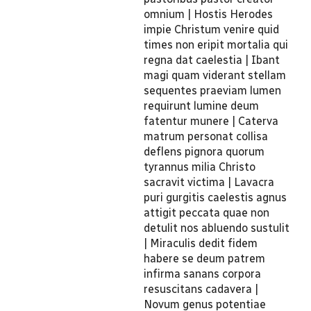
omnium | Hostis Herodes
impie Christum venire quid
times non eripit mortalia qui
regna dat caelestia | Ibant
magi quam viderant stellam
sequentes praeviam lumen
requirunt lumine deum
fatentur munere | Caterva
matrum personat collisa
deflens pignora quorum
tyrannus milia Christo
sacravit victima | Lavacra
puri gurgitis caelestis agnus
attigit peccata quae non
detulit nos abluendo sustulit
| Miraculis dedit fidem
habere se deum patrem
infirma sanans corpora
resuscitans cadavera |
Novum genus potentiae