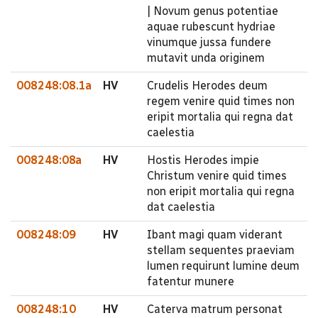
| Novum genus potentiae
aquae rubescunt hydriae
vinumque jussa fundere
mutavit unda originem
008248:08.1a
HV
Crudelis Herodes deum
regem venire quid times non
eripit mortalia qui regna dat
caelestia
008248:08a
HV
Hostis Herodes impie
Christum venire quid times
non eripit mortalia qui regna
dat caelestia
008248:09
HV
Ibant magi quam viderant
stellam sequentes praeviam
lumen requirunt lumine deum
fatentur munere
008248:10
HV
Caterva matrum personat