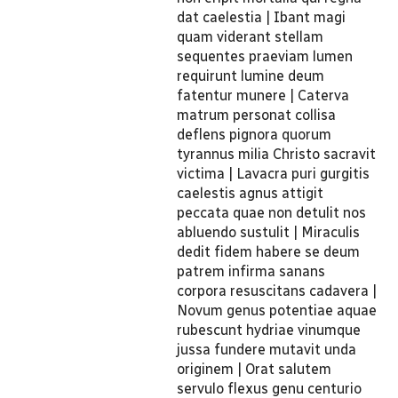
dat caelestia | Ibant magi
quam viderant stellam
sequentes praeviam lumen
requirunt lumine deum
fatentur munere | Caterva
matrum personat collisa
deflens pignora quorum
tyrannus milia Christo sacravit
victima | Lavacra puri gurgitis
caelestis agnus attigit
peccata quae non detulit nos
abluendo sustulit | Miraculis
dedit fidem habere se deum
patrem infirma sanans
corpora resuscitans cadavera |
Novum genus potentiae aquae
rubescunt hydriae vinumque
jussa fundere mutavit unda
originem | Orat salutem
servulo flexus genu centurio