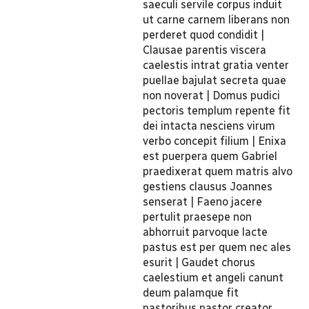
saeculi servile corpus induit
ut carne carnem liberans non
perderet quod condidit |
Clausae parentis viscera
caelestis intrat gratia venter
puellae bajulat secreta quae
non noverat | Domus pudici
pectoris templum repente fit
dei intacta nesciens virum
verbo concepit filium | Enixa
est puerpera quem Gabriel
praedixerat quem matris alvo
gestiens clausus Joannes
senserat | Faeno jacere
pertulit praesepe non
abhorruit parvoque lacte
pastus est per quem nec ales
esurit | Gaudet chorus
caelestium et angeli canunt
deum palamque fit
pastoribus pastor creator