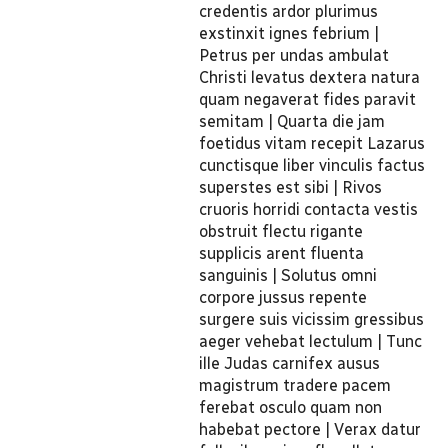
credentis ardor plurimus
exstinxit ignes febrium |
Petrus per undas ambulat
Christi levatus dextera natura
quam negaverat fides paravit
semitam | Quarta die jam
foetidus vitam recepit Lazarus
cunctisque liber vinculis factus
superstes est sibi | Rivos
cruoris horridi contacta vestis
obstruit flectu rigante
supplicis arent fluenta
sanguinis | Solutus omni
corpore jussus repente
surgere suis vicissim gressibus
aeger vehebat lectulum | Tunc
ille Judas carnifex ausus
magistrum tradere pacem
ferebat osculo quam non
habebat pectore | Verax datur