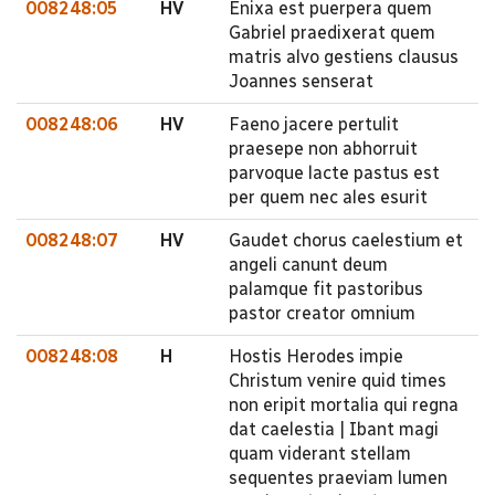
008248:05
HV
Enixa est puerpera quem
Gabriel praedixerat quem
matris alvo gestiens clausus
Joannes senserat
008248:06
HV
Faeno jacere pertulit
praesepe non abhorruit
parvoque lacte pastus est
per quem nec ales esurit
008248:07
HV
Gaudet chorus caelestium et
angeli canunt deum
palamque fit pastoribus
pastor creator omnium
008248:08
H
Hostis Herodes impie
Christum venire quid times
non eripit mortalia qui regna
dat caelestia | Ibant magi
quam viderant stellam
sequentes praeviam lumen