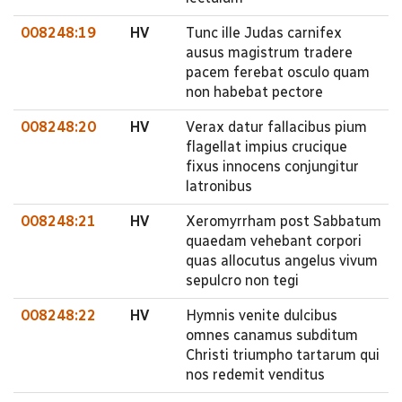
008248:19
HV
Tunc ille Judas carnifex
ausus magistrum tradere
pacem ferebat osculo quam
non habebat pectore
008248:20
HV
Verax datur fallacibus pium
flagellat impius crucique
fixus innocens conjungitur
latronibus
008248:21
HV
Xeromyrrham post Sabbatum
quaedam vehebant corpori
quas allocutus angelus vivum
sepulcro non tegi
008248:22
HV
Hymnis venite dulcibus
omnes canamus subditum
Christi triumpho tartarum qui
nos redemit venditus