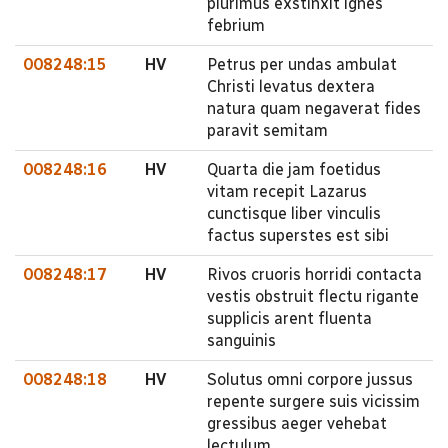
plurimus exstinxit ignes
febrium
008248:15
HV
Petrus per undas ambulat
Christi levatus dextera
natura quam negaverat fides
paravit semitam
008248:16
HV
Quarta die jam foetidus
vitam recepit Lazarus
cunctisque liber vinculis
factus superstes est sibi
008248:17
HV
Rivos cruoris horridi contacta
vestis obstruit flectu rigante
supplicis arent fluenta
sanguinis
008248:18
HV
Solutus omni corpore jussus
repente surgere suis vicissim
gressibus aeger vehebat
lectulum