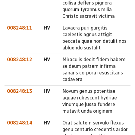
collisa deflens pignora
quorum tyrannus milia
Christo sacravit victima
008248:11
HV
Lavacra puri gurgitis
caelestis agnus attigit
peccata quae non detulit nos
abluendo sustulit
008248:12
HV
Miraculis dedit fidem habere
se deum patrem infirma
sanans corpora resuscitans
cadavera
008248:13
HV
Novum genus potentiae
aquae rubescunt hydriae
vinumque jussa fundere
mutavit unda originem
008248:14
HV
Orat salutem servulo flexus
genu centurio credentis ardor