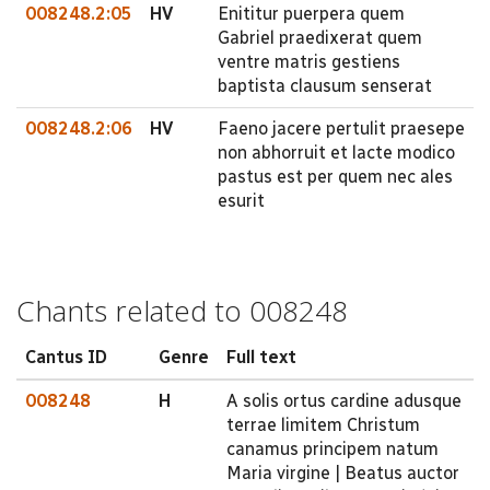
008248.2:05
HV
Enititur puerpera quem
Gabriel praedixerat quem
ventre matris gestiens
baptista clausum senserat
008248.2:06
HV
Faeno jacere pertulit praesepe
non abhorruit et lacte modico
pastus est per quem nec ales
esurit
Chants related to 008248
Cantus ID
Genre
Full text
008248
H
A solis ortus cardine adusque
terrae limitem Christum
canamus principem natum
Maria virgine | Beatus auctor