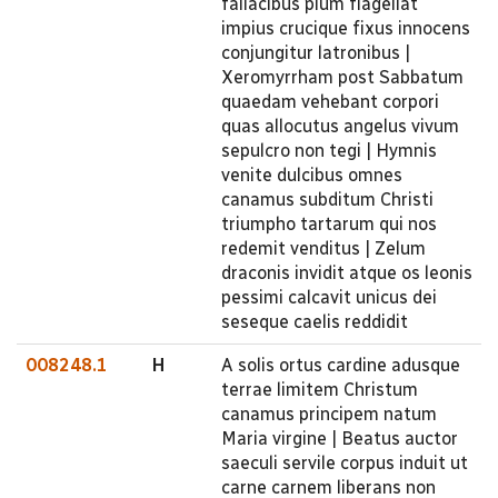
fallacibus pium flagellat
impius crucique fixus innocens
conjungitur latronibus |
Xeromyrrham post Sabbatum
quaedam vehebant corpori
quas allocutus angelus vivum
sepulcro non tegi | Hymnis
venite dulcibus omnes
canamus subditum Christi
triumpho tartarum qui nos
redemit venditus | Zelum
draconis invidit atque os leonis
pessimi calcavit unicus dei
seseque caelis reddidit
008248.1
H
A solis ortus cardine adusque
terrae limitem Christum
canamus principem natum
Maria virgine | Beatus auctor
saeculi servile corpus induit ut
carne carnem liberans non