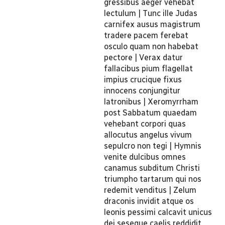
gressibus aeger vehebat
lectulum | Tunc ille Judas
carnifex ausus magistrum
tradere pacem ferebat
osculo quam non habebat
pectore | Verax datur
fallacibus pium flagellat
impius crucique fixus
innocens conjungitur
latronibus | Xeromyrrham
post Sabbatum quaedam
vehebant corpori quas
allocutus angelus vivum
sepulcro non tegi | Hymnis
venite dulcibus omnes
canamus subditum Christi
triumpho tartarum qui nos
redemit venditus | Zelum
draconis invidit atque os
leonis pessimi calcavit unicus
dei seseque caelis reddidit