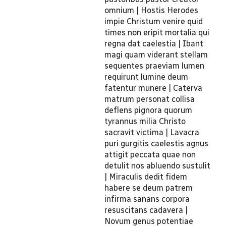
omnium | Hostis Herodes
impie Christum venire quid
times non eripit mortalia qui
regna dat caelestia | Ibant
magi quam viderant stellam
sequentes praeviam lumen
requirunt lumine deum
fatentur munere | Caterva
matrum personat collisa
deflens pignora quorum
tyrannus milia Christo
sacravit victima | Lavacra
puri gurgitis caelestis agnus
attigit peccata quae non
detulit nos abluendo sustulit
| Miraculis dedit fidem
habere se deum patrem
infirma sanans corpora
resuscitans cadavera |
Novum genus potentiae