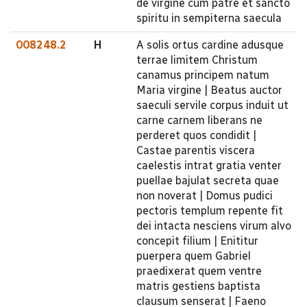
de virgine cum patre et sancto
spiritu in sempiterna saecula
008248.2
H
A solis ortus cardine adusque
terrae limitem Christum
canamus principem natum
Maria virgine | Beatus auctor
saeculi servile corpus induit ut
carne carnem liberans ne
perderet quos condidit |
Castae parentis viscera
caelestis intrat gratia venter
puellae bajulat secreta quae
non noverat | Domus pudici
pectoris templum repente fit
dei intacta nesciens virum alvo
concepit filium | Enititur
puerpera quem Gabriel
praedixerat quem ventre
matris gestiens baptista
clausum senserat | Faeno