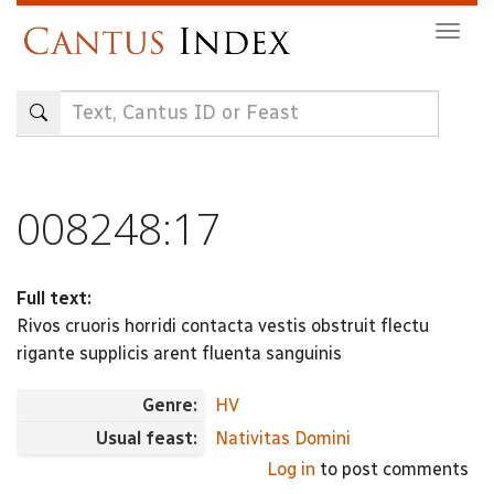
Skip
Togg
to
navig
main
content
008248:17
Full text:
Rivos cruoris horridi contacta vestis obstruit flectu
rigante supplicis arent fluenta sanguinis
Genre:
HV
Usual feast:
Nativitas Domini
Log in
to post comments