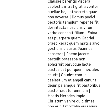
Clausae parentis viscera
caelestis intrat gratia venter
puellae bajulat secreta quae
non noverat | Domus pudici
pectoris templum repente fit
dei intacta nesciens virum
verbo concepit filium | Enixa
est puerpera quem Gabriel
praedixerat quem matris alvo
gestiens clausus Joannes
senserat | Faeno jacere
pertulit praesepe non
abhorruit parvoque lacte
pastus est per quem nec ales
esurit | Gaudet chorus
caelestium et angeli canunt
deum palamque fit pastoribus
pastor creator omnium |
Hostis Herodes impie
Christum venire quid times
non eripit mortalia qui regna