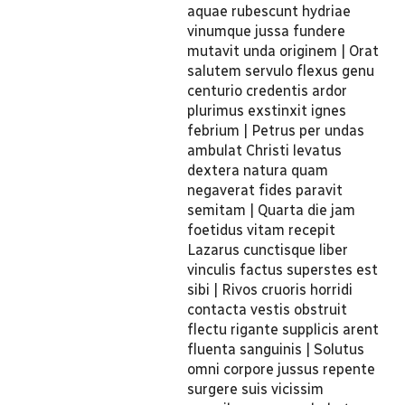
aquae rubescunt hydriae
vinumque jussa fundere
mutavit unda originem | Orat
salutem servulo flexus genu
centurio credentis ardor
plurimus exstinxit ignes
febrium | Petrus per undas
ambulat Christi levatus
dextera natura quam
negaverat fides paravit
semitam | Quarta die jam
foetidus vitam recepit
Lazarus cunctisque liber
vinculis factus superstes est
sibi | Rivos cruoris horridi
contacta vestis obstruit
flectu rigante supplicis arent
fluenta sanguinis | Solutus
omni corpore jussus repente
surgere suis vicissim