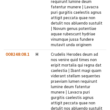
requirunt lumine deum
fatentur munere | Lavacra
puri gurgitis caelestis agnus
attigit peccata quae non
detulit nos abluendo sustulit
| Novum genus potentiae
aquae rubescunt hydriae
vinumque jussa fundere
mutavit unda originem
008248:08.1
H
Crudelis Herodes deum ad
nos venire quid times non
eripit mortalia qui regna dat
caelestia | Ibant magi quam
viderant stellam sequentes
praeviam lumen requirunt
lumine deum fatentur
munere | Lavacra puri
gurgitis caelestis agnus
attigit peccata quae non
detulit nos abluendo sustulit