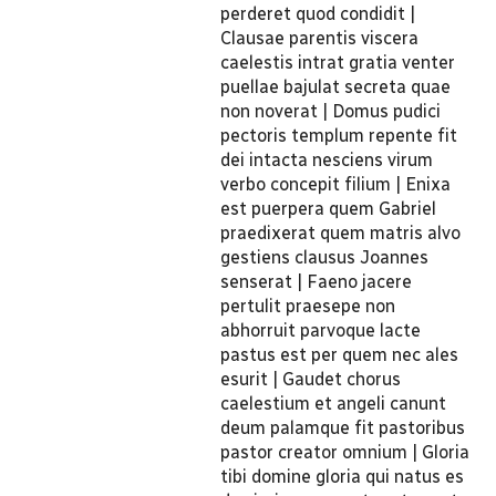
perderet quod condidit |
Clausae parentis viscera
caelestis intrat gratia venter
puellae bajulat secreta quae
non noverat | Domus pudici
pectoris templum repente fit
dei intacta nesciens virum
verbo concepit filium | Enixa
est puerpera quem Gabriel
praedixerat quem matris alvo
gestiens clausus Joannes
senserat | Faeno jacere
pertulit praesepe non
abhorruit parvoque lacte
pastus est per quem nec ales
esurit | Gaudet chorus
caelestium et angeli canunt
deum palamque fit pastoribus
pastor creator omnium | Gloria
tibi domine gloria qui natus es