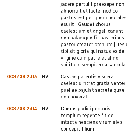
jacere pertulit praesepe non
abhorruit et lacte modico
pastus est per quem nec ales
esurit | Gaudet chorus
caelestium et angeli canunt
deo palamque fit pastoribus
pastor creator omnium | Jesu
tibi sit gloria qui natus es de
virgine cum patre et almo
spiritu in sempiterna saecula
008248.2:03
HV
Castae parentis viscera
caelestis intrat gratia venter
puellae bajulat secreta quae
non noverat
008248.2:04
HV
Domus pudici pectoris
templum repente fit dei
intacta nesciens virum alvo
concepit filium