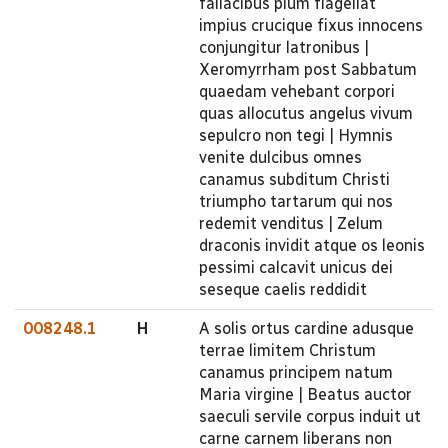
fallacibus pium flagellat
impius crucique fixus innocens
conjungitur latronibus |
Xeromyrrham post Sabbatum
quaedam vehebant corpori
quas allocutus angelus vivum
sepulcro non tegi | Hymnis
venite dulcibus omnes
canamus subditum Christi
triumpho tartarum qui nos
redemit venditus | Zelum
draconis invidit atque os leonis
pessimi calcavit unicus dei
seseque caelis reddidit
008248.1
H
A solis ortus cardine adusque
terrae limitem Christum
canamus principem natum
Maria virgine | Beatus auctor
saeculi servile corpus induit ut
carne carnem liberans non