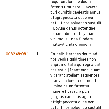
requirunt lumine deum
fatentur munere | Lavacra
puri gurgitis caelestis agnus
attigit peccata quae non
detulit nos abluendo sustulit
| Novum genus potentiae
aquae rubescunt hydriae
vinumque jussa fundere
mutavit unda originem
008248:08.1
H
Crudelis Herodes deum ad
nos venire quid times non
eripit mortalia qui regna dat
caelestia | Ibant magi quam
viderant stellam sequentes
praeviam lumen requirunt
lumine deum fatentur
munere | Lavacra puri
gurgitis caelestis agnus
attigit peccata quae non
detulit nos abluendo sustulit