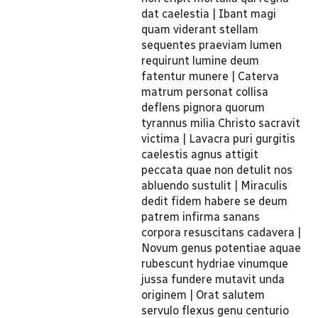
dat caelestia | Ibant magi
quam viderant stellam
sequentes praeviam lumen
requirunt lumine deum
fatentur munere | Caterva
matrum personat collisa
deflens pignora quorum
tyrannus milia Christo sacravit
victima | Lavacra puri gurgitis
caelestis agnus attigit
peccata quae non detulit nos
abluendo sustulit | Miraculis
dedit fidem habere se deum
patrem infirma sanans
corpora resuscitans cadavera |
Novum genus potentiae aquae
rubescunt hydriae vinumque
jussa fundere mutavit unda
originem | Orat salutem
servulo flexus genu centurio