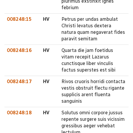
plurimus exstinxit ignes
febrium
008248:15
HV
Petrus per undas ambulat
Christi levatus dextera
natura quam negaverat fides
paravit semitam
008248:16
HV
Quarta die jam foetidus
vitam recepit Lazarus
cunctisque liber vinculis
factus superstes est sibi
008248:17
HV
Rivos cruoris horridi contacta
vestis obstruit flectu rigante
supplicis arent fluenta
sanguinis
008248:18
HV
Solutus omni corpore jussus
repente surgere suis vicissim
gressibus aeger vehebat
lectulum