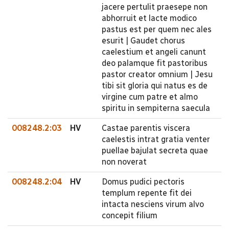
jacere pertulit praesepe non
abhorruit et lacte modico
pastus est per quem nec ales
esurit | Gaudet chorus
caelestium et angeli canunt
deo palamque fit pastoribus
pastor creator omnium | Jesu
tibi sit gloria qui natus es de
virgine cum patre et almo
spiritu in sempiterna saecula
008248.2:03
HV
Castae parentis viscera
caelestis intrat gratia venter
puellae bajulat secreta quae
non noverat
008248.2:04
HV
Domus pudici pectoris
templum repente fit dei
intacta nesciens virum alvo
concepit filium