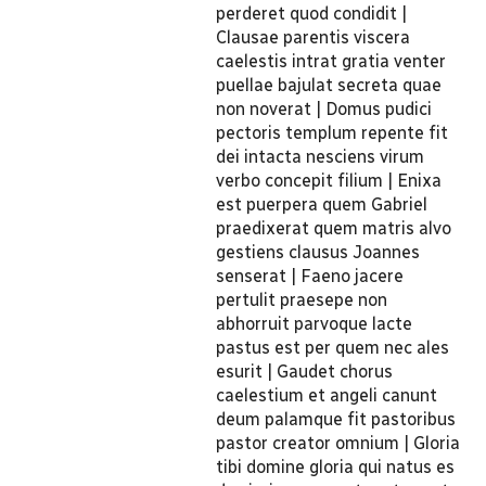
perderet quod condidit |
Clausae parentis viscera
caelestis intrat gratia venter
puellae bajulat secreta quae
non noverat | Domus pudici
pectoris templum repente fit
dei intacta nesciens virum
verbo concepit filium | Enixa
est puerpera quem Gabriel
praedixerat quem matris alvo
gestiens clausus Joannes
senserat | Faeno jacere
pertulit praesepe non
abhorruit parvoque lacte
pastus est per quem nec ales
esurit | Gaudet chorus
caelestium et angeli canunt
deum palamque fit pastoribus
pastor creator omnium | Gloria
tibi domine gloria qui natus es