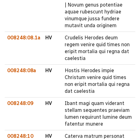
| Novum genus potentiae
aquae rubescunt hydriae
vinumque jussa fundere
mutavit unda originem
008248:08.1a
HV
Crudelis Herodes deum
regem venire quid times non
eripit mortalia qui regna dat
caelestia
008248:08a
HV
Hostis Herodes impie
Christum venire quid times
non eripit mortalia qui regna
dat caelestia
008248:09
HV
Ibant magi quam viderant
stellam sequentes praeviam
lumen requirunt lumine deum
fatentur munere
008248:10
HV
Caterva matrum personat