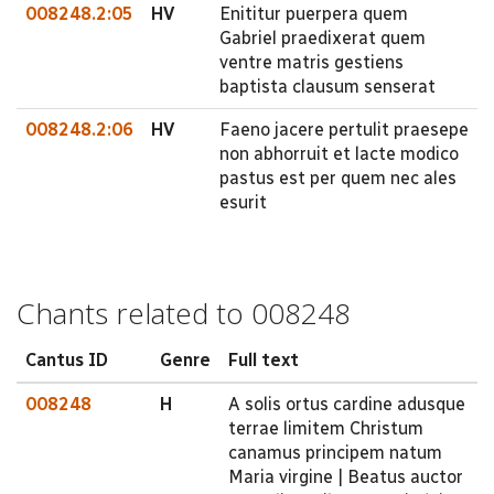
008248.2:05
HV
Enititur puerpera quem
Gabriel praedixerat quem
ventre matris gestiens
baptista clausum senserat
008248.2:06
HV
Faeno jacere pertulit praesepe
non abhorruit et lacte modico
pastus est per quem nec ales
esurit
Chants related to 008248
Cantus ID
Genre
Full text
008248
H
A solis ortus cardine adusque
terrae limitem Christum
canamus principem natum
Maria virgine | Beatus auctor