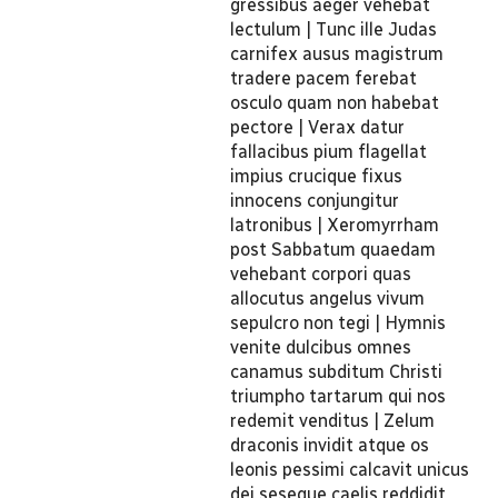
gressibus aeger vehebat
lectulum | Tunc ille Judas
carnifex ausus magistrum
tradere pacem ferebat
osculo quam non habebat
pectore | Verax datur
fallacibus pium flagellat
impius crucique fixus
innocens conjungitur
latronibus | Xeromyrrham
post Sabbatum quaedam
vehebant corpori quas
allocutus angelus vivum
sepulcro non tegi | Hymnis
venite dulcibus omnes
canamus subditum Christi
triumpho tartarum qui nos
redemit venditus | Zelum
draconis invidit atque os
leonis pessimi calcavit unicus
dei seseque caelis reddidit