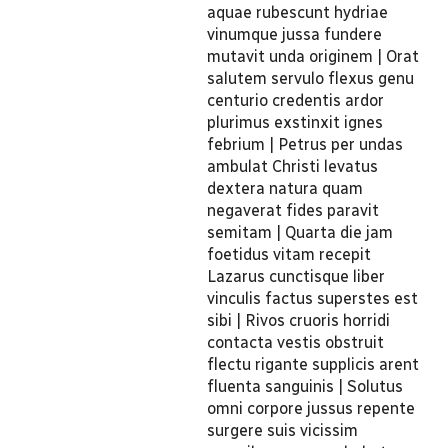
aquae rubescunt hydriae
vinumque jussa fundere
mutavit unda originem | Orat
salutem servulo flexus genu
centurio credentis ardor
plurimus exstinxit ignes
febrium | Petrus per undas
ambulat Christi levatus
dextera natura quam
negaverat fides paravit
semitam | Quarta die jam
foetidus vitam recepit
Lazarus cunctisque liber
vinculis factus superstes est
sibi | Rivos cruoris horridi
contacta vestis obstruit
flectu rigante supplicis arent
fluenta sanguinis | Solutus
omni corpore jussus repente
surgere suis vicissim