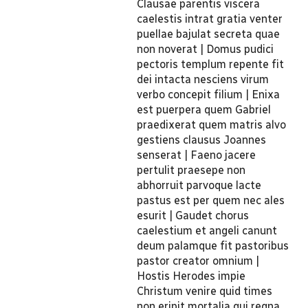
Clausae parentis viscera
caelestis intrat gratia venter
puellae bajulat secreta quae
non noverat | Domus pudici
pectoris templum repente fit
dei intacta nesciens virum
verbo concepit filium | Enixa
est puerpera quem Gabriel
praedixerat quem matris alvo
gestiens clausus Joannes
senserat | Faeno jacere
pertulit praesepe non
abhorruit parvoque lacte
pastus est per quem nec ales
esurit | Gaudet chorus
caelestium et angeli canunt
deum palamque fit pastoribus
pastor creator omnium |
Hostis Herodes impie
Christum venire quid times
non eripit mortalia qui regna