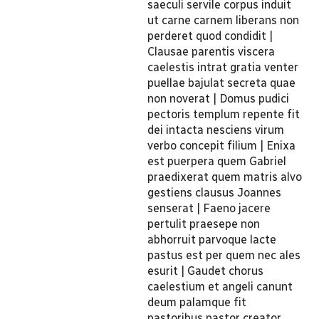
saeculi servile corpus induit
ut carne carnem liberans non
perderet quod condidit |
Clausae parentis viscera
caelestis intrat gratia venter
puellae bajulat secreta quae
non noverat | Domus pudici
pectoris templum repente fit
dei intacta nesciens virum
verbo concepit filium | Enixa
est puerpera quem Gabriel
praedixerat quem matris alvo
gestiens clausus Joannes
senserat | Faeno jacere
pertulit praesepe non
abhorruit parvoque lacte
pastus est per quem nec ales
esurit | Gaudet chorus
caelestium et angeli canunt
deum palamque fit
pastoribus pastor creator