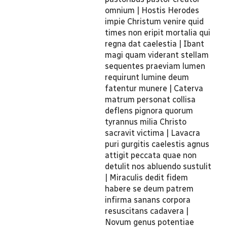
omnium | Hostis Herodes
impie Christum venire quid
times non eripit mortalia qui
regna dat caelestia | Ibant
magi quam viderant stellam
sequentes praeviam lumen
requirunt lumine deum
fatentur munere | Caterva
matrum personat collisa
deflens pignora quorum
tyrannus milia Christo
sacravit victima | Lavacra
puri gurgitis caelestis agnus
attigit peccata quae non
detulit nos abluendo sustulit
| Miraculis dedit fidem
habere se deum patrem
infirma sanans corpora
resuscitans cadavera |
Novum genus potentiae