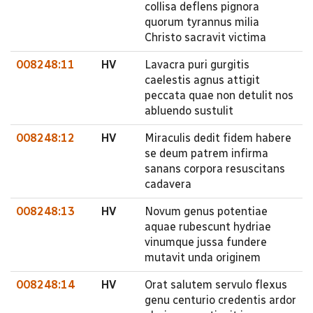
collisa deflens pignora
quorum tyrannus milia
Christo sacravit victima
008248:11
HV
Lavacra puri gurgitis
caelestis agnus attigit
peccata quae non detulit nos
abluendo sustulit
008248:12
HV
Miraculis dedit fidem habere
se deum patrem infirma
sanans corpora resuscitans
cadavera
008248:13
HV
Novum genus potentiae
aquae rubescunt hydriae
vinumque jussa fundere
mutavit unda originem
008248:14
HV
Orat salutem servulo flexus
genu centurio credentis ardor