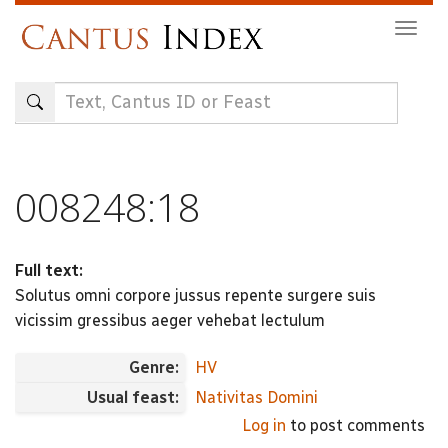
Skip
Togg
to
navig
main
content
008248:18
Full text:
Solutus omni corpore jussus repente surgere suis
vicissim gressibus aeger vehebat lectulum
Genre:
HV
Usual feast:
Nativitas Domini
Log in
to post comments