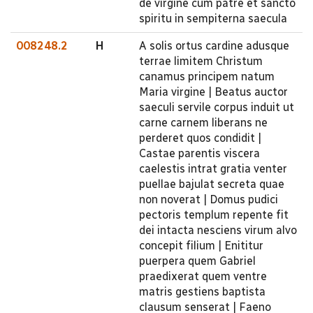
de virgine cum patre et sancto
spiritu in sempiterna saecula
008248.2
H
A solis ortus cardine adusque
terrae limitem Christum
canamus principem natum
Maria virgine | Beatus auctor
saeculi servile corpus induit ut
carne carnem liberans ne
perderet quos condidit |
Castae parentis viscera
caelestis intrat gratia venter
puellae bajulat secreta quae
non noverat | Domus pudici
pectoris templum repente fit
dei intacta nesciens virum alvo
concepit filium | Enititur
puerpera quem Gabriel
praedixerat quem ventre
matris gestiens baptista
clausum senserat | Faeno