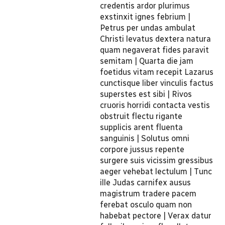
credentis ardor plurimus
exstinxit ignes febrium |
Petrus per undas ambulat
Christi levatus dextera natura
quam negaverat fides paravit
semitam | Quarta die jam
foetidus vitam recepit Lazarus
cunctisque liber vinculis factus
superstes est sibi | Rivos
cruoris horridi contacta vestis
obstruit flectu rigante
supplicis arent fluenta
sanguinis | Solutus omni
corpore jussus repente
surgere suis vicissim gressibus
aeger vehebat lectulum | Tunc
ille Judas carnifex ausus
magistrum tradere pacem
ferebat osculo quam non
habebat pectore | Verax datur