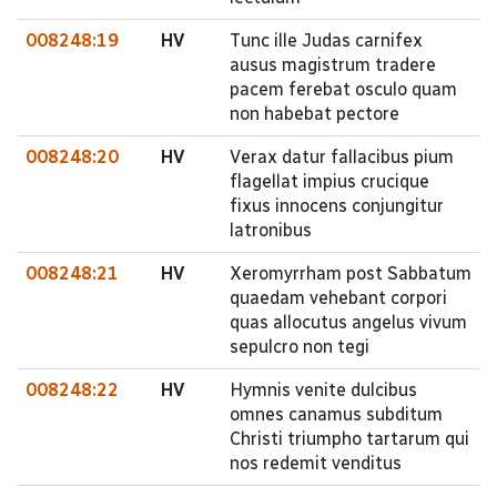
008248:19
HV
Tunc ille Judas carnifex
ausus magistrum tradere
pacem ferebat osculo quam
non habebat pectore
008248:20
HV
Verax datur fallacibus pium
flagellat impius crucique
fixus innocens conjungitur
latronibus
008248:21
HV
Xeromyrrham post Sabbatum
quaedam vehebant corpori
quas allocutus angelus vivum
sepulcro non tegi
008248:22
HV
Hymnis venite dulcibus
omnes canamus subditum
Christi triumpho tartarum qui
nos redemit venditus