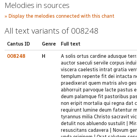
Melodies in sources
» Display the melodies connected with this chant
All text variants of 008248
Cantus ID
Genre
Full text
008248
H
A solis ortus cardine adusque te
auctor saeculi servile corpus indu
viscera caelestis intrat gratia ve
templum repente fit dei intacta n
praedixerat quem matris alvo ges
abhorruit parvoque lacte pastus e
deum palamque fit pastoribus pas
non eripit mortalia qui regna dat
requirunt lumine deum fatentur m
tyrannus milia Christo sacravit vi
detulit nos abluendo sustulit | M
resuscitans cadavera | Novum ge
unda originem | Orat salutem serv