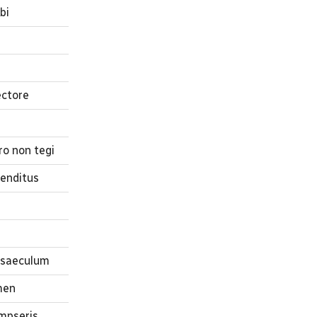
bi
ectore
o non tegi
venditus
 saeculum
amen
umpseris