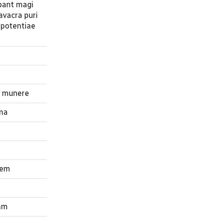
Ibant magi
avacra puri
 potentiae
r munere
ima
nem
tam