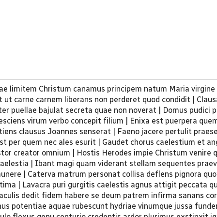
rrae limitem Christum canamus principem natum Maria virgine
it ut carne carnem liberans non perderet quod condidit | Clau
nter puellae bajulat secreta quae non noverat | Domus pudici p
esciens virum verbo concepit filium | Enixa est puerpera que
tiens clausus Joannes senserat | Faeno jacere pertulit praes
st per quem nec ales esurit | Gaudet chorus caelestium et an
tor creator omnium | Hostis Herodes impie Christum venire 
 caelestia | Ibant magi quam viderant stellam sequentes pra
unere | Caterva matrum personat collisa deflens pignora qu
ctima | Lavacra puri gurgitis caelestis agnus attigit peccata 
iraculis dedit fidem habere se deum patrem infirma sanans co
nus potentiae aquae rubescunt hydriae vinumque jussa funde
ulo flexus genu centurio credentis ardor plurimus exstinxit i