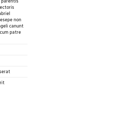
 parentis
ectoris
briel
aesepe non
ngeli canunt
e cum patre
serat
rit