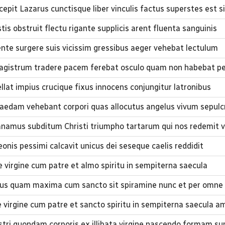
epit Lazarus cunctisque liber vinculis factus superstes est si
tis obstruit flectu rigante supplicis arent fluenta sanguinis
nte surgere suis vicissim gressibus aeger vehebat lectulum
magistrum tradere pacem ferebat osculo quam non habebat p
llat impius crucique fixus innocens conjungitur latronibus
dam vehebant corpori quas allocutus angelus vivum sepulcr
namus subditum Christi triumpho tartarum qui nos redemit 
eonis pessimi calcavit unicus dei seseque caelis reddidit
 de virgine cum patre et almo spiritu in sempiterna saecula
aus quam maxima cum sancto sit spiramine nunc et per omne
de virgine cum patre et sancto spiritu in sempiterna saecula 
tri quondam corporis ex illibata virgine nascendo formam s