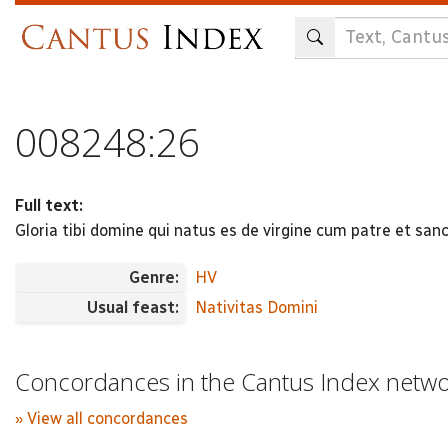
Skip
to
main
content
008248:26
Full text:
Gloria tibi domine qui natus es de virgine cum patre et san
Genre:
HV
Usual feast:
Nativitas Domini
Concordances in the Cantus Index netw
» View all concordances