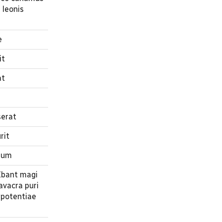
 leonis
e
it
at
serat
rit
nium
 Ibant magi
avacra puri
 potentiae