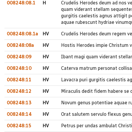
008248:08.1
H
Crudelis Herodes deum ad nos ven
quam viderant stellam sequentes
gurgitis caelestis agnus attigit
aquae rubescunt hydriae vinumq
008248:08.1a
HV
Crudelis Herodes deum regem veni
008248:08a
HV
Hostis Herodes impie Christum ve
008248:09
HV
Ibant magi quam viderant stell
008248:10
HV
Caterva matrum personat collisa 
008248:11
HV
Lavacra puri gurgitis caelestis a
008248:12
HV
Miraculis dedit fidem habere se
008248:13
HV
Novum genus potentiae aquae ru
008248:14
HV
Orat salutem servulo flexus genu
008248:15
HV
Petrus per undas ambulat Christ