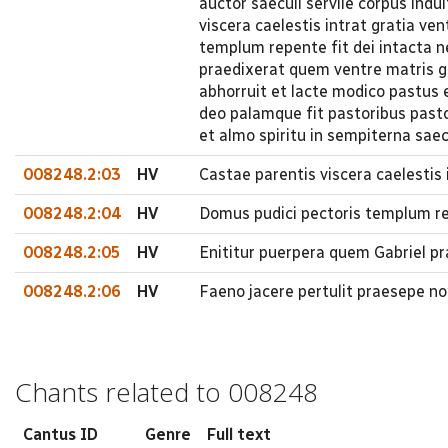
auctor saeculi servile corpus indu
viscera caelestis intrat gratia ve
templum repente fit dei intacta n
praedixerat quem ventre matris g
abhorruit et lacte modico pastus 
deo palamque fit pastoribus pastor
et almo spiritu in sempiterna sae
008248.2:03
HV
Castae parentis viscera caelestis 
008248.2:04
HV
Domus pudici pectoris templum rep
008248.2:05
HV
Enititur puerpera quem Gabriel p
008248.2:06
HV
Faeno jacere pertulit praesepe no
Chants related to 008248
Cantus ID
Genre
Full text