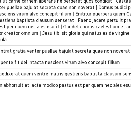
it ut carne carnem liberans ne perderet quos condidit | Castae
nter puellae bajulat secreta quae non noverat | Domus pudici p
esciens virum alvo concepit filium | Enititur puerpera quem Ga
estiens baptista clausum senserat | Faeno jacere pertulit pr
est per quem nec ales esurit | Gaudet chorus caelestium et a
 creator omnium | Jesu tibi sit gloria qui natus es de virgin
cula
intrat gratia venter puellae bajulat secreta quae non noverat
ente fit dei intacta nesciens virum alvo concepit filium
raedixerat quem ventre matris gestiens baptista clausum sen
n abhorruit et lacte modico pastus est per quem nec ales esu