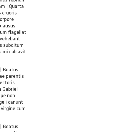
am | Quarta
s cruoris
corpore
ex ausus
um flagellat
 vehebant
us subditum
simi calcavit
 | Beatus
sae parentis
ectoris
m Gabriel
epe non
geli canunt
 virgine cum
 | Beatus