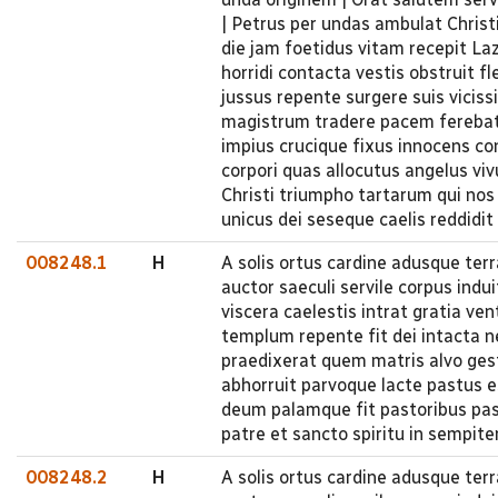
| Petrus per undas ambulat Chris
die jam foetidus vitam recepit Laza
horridi contacta vestis obstruit f
jussus repente surgere suis vicis
magistrum tradere pacem ferebat 
impius crucique fixus innocens 
corpori quas allocutus angelus v
Christi triumpho tartarum qui nos 
unicus dei seseque caelis reddidit
008248.1
H
A solis ortus cardine adusque te
auctor saeculi servile corpus indu
viscera caelestis intrat gratia ve
templum repente fit dei intacta n
praedixerat quem matris alvo ges
abhorruit parvoque lacte pastus e
deum palamque fit pastoribus past
patre et sancto spiritu in sempit
008248.2
H
A solis ortus cardine adusque te