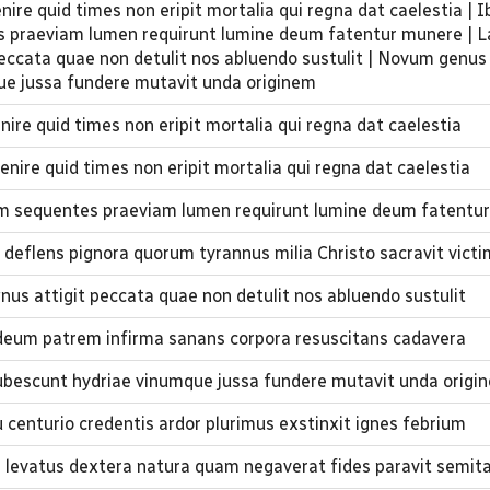
ire quid times non eripit mortalia qui regna dat caelestia | 
 praeviam lumen requirunt lumine deum fatentur munere | L
 peccata quae non detulit nos abluendo sustulit | Novum genus
ue jussa fundere mutavit unda originem
re quid times non eripit mortalia qui regna dat caelestia
nire quid times non eripit mortalia qui regna dat caelestia
am sequentes praeviam lumen requirunt lumine deum fatentu
deflens pignora quorum tyrannus milia Christo sacravit vict
gnus attigit peccata quae non detulit nos abluendo sustulit
 deum patrem infirma sanans corpora resuscitans cadavera
bescunt hydriae vinumque jussa fundere mutavit unda origi
 centurio credentis ardor plurimus exstinxit ignes febrium
i levatus dextera natura quam negaverat fides paravit semi