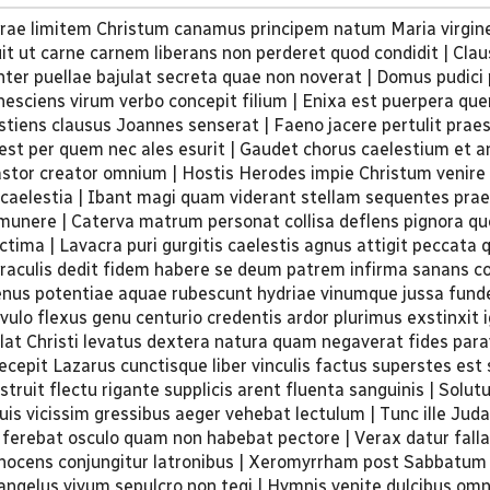
errae limitem Christum canamus principem natum Maria virgin
uit ut carne carnem liberans non perderet quod condidit | Cla
enter puellae bajulat secreta quae non noverat | Domus pudici 
nesciens virum verbo concepit filium | Enixa est puerpera qu
stiens clausus Joannes senserat | Faeno jacere pertulit prae
est per quem nec ales esurit | Gaudet chorus caelestium et a
stor creator omnium | Hostis Herodes impie Christum venire
t caelestia | Ibant magi quam viderant stellam sequentes pr
munere | Caterva matrum personat collisa deflens pignora q
ictima | Lavacra puri gurgitis caelestis agnus attigit peccata
Miraculis dedit fidem habere se deum patrem infirma sanans c
enus potentiae aquae rubescunt hydriae vinumque jussa fund
vulo flexus genu centurio credentis ardor plurimus exstinxit 
lat Christi levatus dextera natura quam negaverat fides par
ecepit Lazarus cunctisque liber vinculis factus superstes est s
bstruit flectu rigante supplicis arent fluenta sanguinis | Solut
uis vicissim gressibus aeger vehebat lectulum | Tunc ille Juda
erebat osculo quam non habebat pectore | Verax datur fall
 innocens conjungitur latronibus | Xeromyrrham post Sabbat
 angelus vivum sepulcro non tegi | Hymnis venite dulcibus o