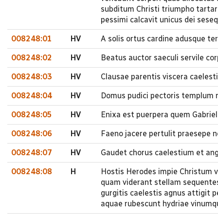
subditum Christi triumpho tartar
pessimi calcavit unicus dei seseq
008248:01
HV
A solis ortus cardine adusque t
008248:02
HV
Beatus auctor saeculi servile co
008248:03
HV
Clausae parentis viscera caelesti
008248:04
HV
Domus pudici pectoris templum re
008248:05
HV
Enixa est puerpera quem Gabriel
008248:06
HV
Faeno jacere pertulit praesepe n
008248:07
HV
Gaudet chorus caelestium et ang
008248:08
H
Hostis Herodes impie Christum ve
quam viderant stellam sequentes
gurgitis caelestis agnus attigit
aquae rubescunt hydriae vinumq