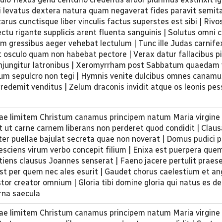
ti levatus dextera natura quam negaverat fides paravit semit
rus cunctisque liber vinculis factus superstes est sibi | Rivo
lectu rigante supplicis arent fluenta sanguinis | Solutus omni 
sim gressibus aeger vehebat lectulum | Tunc ille Judas carnif
osculo quam non habebat pectore | Verax datur fallacibus pi
conjungitur latronibus | Xeromyrrham post Sabbatum quaedam
ivum sepulcro non tegi | Hymnis venite dulcibus omnes canam
redemit venditus | Zelum draconis invidit atque os leonis pes
rrae limitem Christum canamus principem natum Maria virgine
it ut carne carnem liberans non perderet quod condidit | Clau
nter puellae bajulat secreta quae non noverat | Domus pudici p
esciens virum verbo concepit filium | Enixa est puerpera que
tiens clausus Joannes senserat | Faeno jacere pertulit praes
st per quem nec ales esurit | Gaudet chorus caelestium et an
or creator omnium | Gloria tibi domine gloria qui natus es de
erna saecula
rrae limitem Christum canamus principem natum Maria virgine