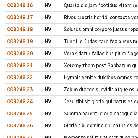
008248:16
HV
Quarta die jam foetidus vitam rec
008248:17
HV
Rivos cruoris horridi contacta ves
008248:18
HV
Solutus omni corpore jussus repe
008248:19
HV
Tunc ille Judas carnifex ausus 
008248:20
HV
Verax datur fallacibus pium flage
008248:21
HV
Xeromyrrham post Sabbatum quae
008248:22
HV
Hymnis venite dulcibus omnes ca
008248:23
HV
Zelum draconis invidit atque os l
008248:24
HV
Jesu tibi sit gloria qui natus es
008248:25
HV
Summo parenti gloria natoque l
008248:26
HV
Gloria tibi domine qui natus es 
008248:27
HV
Memento salutis auctor quod nos