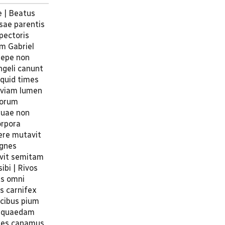
e | Beatus
usae parentis
pectoris
em Gabriel
sepe non
ngeli canunt
 quid times
aeviam lumen
uorum
 quae non
orpora
ere mutavit
ignes
avit semitam
ibi | Rivos
us omni
s carnifex
acibus pium
um quaedam
mnes canamus