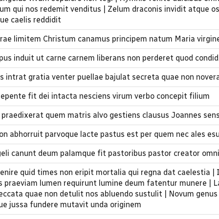
um qui nos redemit venditus | Zelum draconis invidit atque os
ue caelis reddidit
errae limitem Christum canamus principem natum Maria virgin
rpus induit ut carne carnem liberans non perderet quod condid
s intrat gratia venter puellae bajulat secreta quae non nover
pente fit dei intacta nesciens virum verbo concepit filium
 praedixerat quem matris alvo gestiens clausus Joannes sen
on abhorruit parvoque lacte pastus est per quem nec ales esu
eli canunt deum palamque fit pastoribus pastor creator om
nire quid times non eripit mortalia qui regna dat caelestia |
 praeviam lumen requirunt lumine deum fatentur munere | L
 peccata quae non detulit nos abluendo sustulit | Novum genus
ue jussa fundere mutavit unda originem