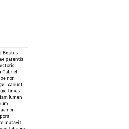
 | Beatus
sae parentis
ectoris
m Gabriel
epe non
geli canunt
quid times
eviam lumen
orum
quae non
rpora
re mutavit
gnes febrium