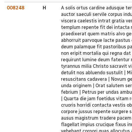
008248
H
A solis ortus cardine adusque t
auctor saeculi servile corpus ind
viscera caelestis intrat gratia v
templum repente fit dei intacta 
praedixerat quem matris alvo ge
abhorruit parvoque lacte pastus 
deum palamque fit pastoribus pa
non eripit mortalia qui regna da
requirunt lumine deum fatentur 
tyrannus milia Christo sacravit v
detulit nos abluendo sustulit | 
resuscitans cadavera | Novum g
unda originem | Orat salutem ser
febrium | Petrus per undas ambu
| Quarta die jam foetidus vitam r
cruoris horridi contacta vestis o
corpore jussus repente surgere s
ausus magistrum tradere pacem f
flagellat impius crucique fixus
vehebant corpori quas allocutus