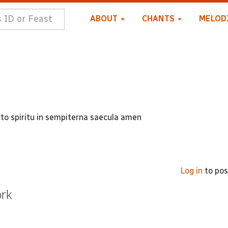
ABOUT
CHANTS
MELOD
cto spiritu in sempiterna saecula amen
Log in
to po
ork