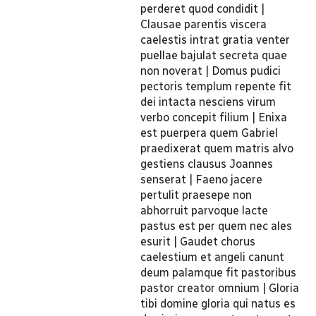
perderet quod condidit |
Clausae parentis viscera
caelestis intrat gratia venter
puellae bajulat secreta quae
non noverat | Domus pudici
pectoris templum repente fit
dei intacta nesciens virum
verbo concepit filium | Enixa
est puerpera quem Gabriel
praedixerat quem matris alvo
gestiens clausus Joannes
senserat | Faeno jacere
pertulit praesepe non
abhorruit parvoque lacte
pastus est per quem nec ales
esurit | Gaudet chorus
caelestium et angeli canunt
deum palamque fit pastoribus
pastor creator omnium | Gloria
tibi domine gloria qui natus es