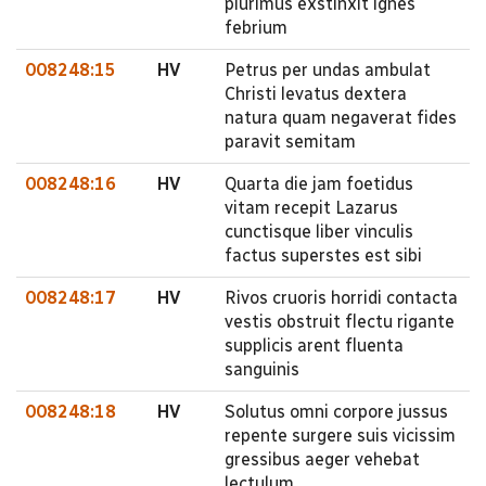
plurimus exstinxit ignes
febrium
008248:15
HV
Petrus per undas ambulat
Christi levatus dextera
natura quam negaverat fides
paravit semitam
008248:16
HV
Quarta die jam foetidus
vitam recepit Lazarus
cunctisque liber vinculis
factus superstes est sibi
008248:17
HV
Rivos cruoris horridi contacta
vestis obstruit flectu rigante
supplicis arent fluenta
sanguinis
008248:18
HV
Solutus omni corpore jussus
repente surgere suis vicissim
gressibus aeger vehebat
lectulum