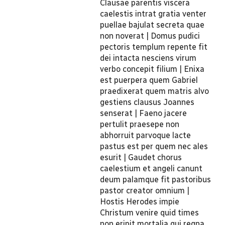
Clausae parentis viscera
caelestis intrat gratia venter
puellae bajulat secreta quae
non noverat | Domus pudici
pectoris templum repente fit
dei intacta nesciens virum
verbo concepit filium | Enixa
est puerpera quem Gabriel
praedixerat quem matris alvo
gestiens clausus Joannes
senserat | Faeno jacere
pertulit praesepe non
abhorruit parvoque lacte
pastus est per quem nec ales
esurit | Gaudet chorus
caelestium et angeli canunt
deum palamque fit pastoribus
pastor creator omnium |
Hostis Herodes impie
Christum venire quid times
non eripit mortalia qui regna