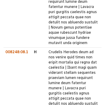
requirunt lumine deum
fatentur munere | Lavacra
puri gurgitis caelestis agnus
attigit peccata quae non
detulit nos abluendo sustulit
| Novum genus potentiae
aquae rubescunt hydriae
vinumque jussa fundere
mutavit unda originem
008248:08.1
H
Crudelis Herodes deum ad
nos venire quid times non
eripit mortalia qui regna dat
caelestia | Ibant magi quam
viderant stellam sequentes
praeviam lumen requirunt
lumine deum fatentur
munere | Lavacra puri
gurgitis caelestis agnus
attigit peccata quae non
detulit nos abluendo sustulit