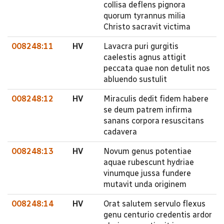
collisa deflens pignora
quorum tyrannus milia
Christo sacravit victima
008248:11
HV
Lavacra puri gurgitis
caelestis agnus attigit
peccata quae non detulit nos
abluendo sustulit
008248:12
HV
Miraculis dedit fidem habere
se deum patrem infirma
sanans corpora resuscitans
cadavera
008248:13
HV
Novum genus potentiae
aquae rubescunt hydriae
vinumque jussa fundere
mutavit unda originem
008248:14
HV
Orat salutem servulo flexus
genu centurio credentis ardor