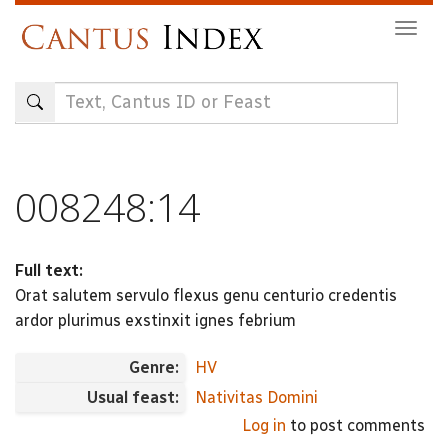
Skip
Togg
to
navig
main
content
008248:14
Full text:
Orat salutem servulo flexus genu centurio credentis
ardor plurimus exstinxit ignes febrium
Genre:
HV
Usual feast:
Nativitas Domini
Log in
to post comments