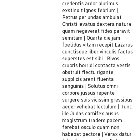
credentis ardor plurimus
exstinxit ignes febrium |
Petrus per undas ambulat
Christi levatus dextera natura
quam negaverat fides paravit
semitam | Quarta die jam
foetidus vitam recepit Lazarus
cunctisque liber vinculis factus
superstes est sibi | Rivos
cruoris horridi contacta vestis
obstruit flectu rigante
supplicis arent fluenta
sanguinis | Solutus omni
corpore jussus repente
surgere suis vicissim gressibus
aeger vehebat lectulum | Tunc
ille Judas carnifex ausus
magistrum tradere pacem
ferebat osculo quam non
habebat pectore | Verax datur