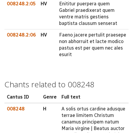
008248.2:05
HV
Enititur puerpera quem
Gabriel praedixerat quem
ventre matris gestiens
baptista clausum senserat
008248.2:06
HV
Faeno jacere pertulit praesepe
non abhorruit et lacte modico
pastus est per quem nec ales
esurit
Chants related to 008248
Cantus ID
Genre
Full text
008248
H
A solis ortus cardine adusque
terrae limitem Christum
canamus principem natum
Maria virgine | Beatus auctor