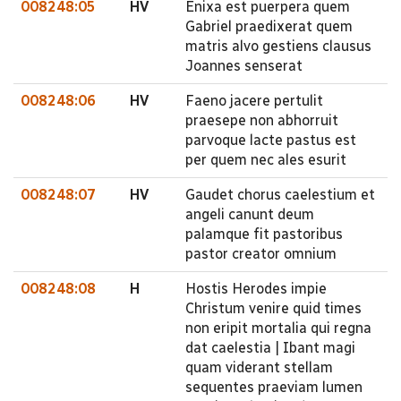
008248:05
HV
Enixa est puerpera quem
Gabriel praedixerat quem
matris alvo gestiens clausus
Joannes senserat
008248:06
HV
Faeno jacere pertulit
praesepe non abhorruit
parvoque lacte pastus est
per quem nec ales esurit
008248:07
HV
Gaudet chorus caelestium et
angeli canunt deum
palamque fit pastoribus
pastor creator omnium
008248:08
H
Hostis Herodes impie
Christum venire quid times
non eripit mortalia qui regna
dat caelestia | Ibant magi
quam viderant stellam
sequentes praeviam lumen