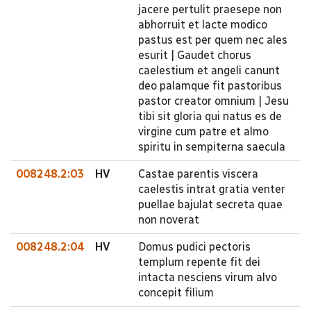
jacere pertulit praesepe non
abhorruit et lacte modico
pastus est per quem nec ales
esurit | Gaudet chorus
caelestium et angeli canunt
deo palamque fit pastoribus
pastor creator omnium | Jesu
tibi sit gloria qui natus es de
virgine cum patre et almo
spiritu in sempiterna saecula
008248.2:03
HV
Castae parentis viscera
caelestis intrat gratia venter
puellae bajulat secreta quae
non noverat
008248.2:04
HV
Domus pudici pectoris
templum repente fit dei
intacta nesciens virum alvo
concepit filium