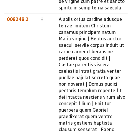
de virgine cum patre et sancto
spiritu in sempiterna saecula
008248.2
H
A solis ortus cardine adusque
terrae limitem Christum
canamus principem natum
Maria virgine | Beatus auctor
saeculi servile corpus induit ut
carne carnem liberans ne
perderet quos condidit |
Castae parentis viscera
caelestis intrat gratia venter
puellae bajulat secreta quae
non noverat | Domus pudici
pectoris templum repente fit
dei intacta nesciens virum alvo
concepit filium | Enititur
puerpera quem Gabriel
praedixerat quem ventre
matris gestiens baptista
clausum senserat | Faeno