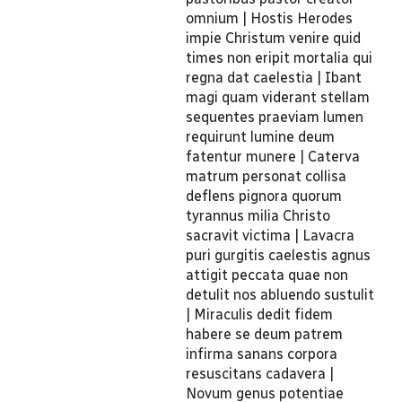
omnium | Hostis Herodes
impie Christum venire quid
times non eripit mortalia qui
regna dat caelestia | Ibant
magi quam viderant stellam
sequentes praeviam lumen
requirunt lumine deum
fatentur munere | Caterva
matrum personat collisa
deflens pignora quorum
tyrannus milia Christo
sacravit victima | Lavacra
puri gurgitis caelestis agnus
attigit peccata quae non
detulit nos abluendo sustulit
| Miraculis dedit fidem
habere se deum patrem
infirma sanans corpora
resuscitans cadavera |
Novum genus potentiae