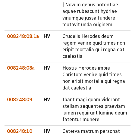
| Novum genus potentiae
aquae rubescunt hydriae
vinumque jussa fundere
mutavit unda originem
008248:08.1a
HV
Crudelis Herodes deum
regem venire quid times non
eripit mortalia qui regna dat
caelestia
008248:08a
HV
Hostis Herodes impie
Christum venire quid times
non eripit mortalia qui regna
dat caelestia
008248:09
HV
Ibant magi quam viderant
stellam sequentes praeviam
lumen requirunt lumine deum
fatentur munere
008248:10
HV
Caterva matrum personat