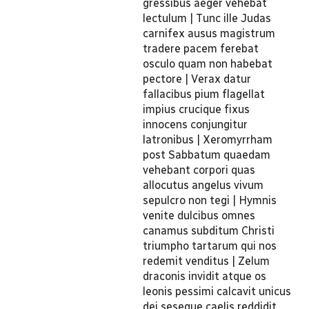
gressibus aeger vehebat
lectulum | Tunc ille Judas
carnifex ausus magistrum
tradere pacem ferebat
osculo quam non habebat
pectore | Verax datur
fallacibus pium flagellat
impius crucique fixus
innocens conjungitur
latronibus | Xeromyrrham
post Sabbatum quaedam
vehebant corpori quas
allocutus angelus vivum
sepulcro non tegi | Hymnis
venite dulcibus omnes
canamus subditum Christi
triumpho tartarum qui nos
redemit venditus | Zelum
draconis invidit atque os
leonis pessimi calcavit unicus
dei seseque caelis reddidit