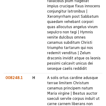
fallacibus pium flagellat
impius crucique fixus innocens
conjungitur latronibus |
Xeromyrrham post Sabbatum
quaedam vehebant corpori
quas allocutus angelus vivum
sepulcro non tegi | Hymnis
venite dulcibus omnes
canamus subditum Christi
triumpho tartarum qui nos
redemit venditus | Zelum
draconis invidit atque os leonis
pessimi calcavit unicus dei
seseque caelis reddidit
008248.1
H
A solis ortus cardine adusque
terrae limitem Christum
canamus principem natum
Maria virgine | Beatus auctor
saeculi servile corpus induit ut
carne carnem liberans non