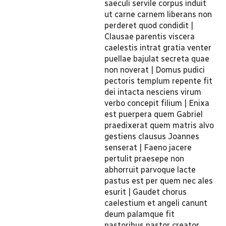
saeculi servile corpus induit
ut carne carnem liberans non
perderet quod condidit |
Clausae parentis viscera
caelestis intrat gratia venter
puellae bajulat secreta quae
non noverat | Domus pudici
pectoris templum repente fit
dei intacta nesciens virum
verbo concepit filium | Enixa
est puerpera quem Gabriel
praedixerat quem matris alvo
gestiens clausus Joannes
senserat | Faeno jacere
pertulit praesepe non
abhorruit parvoque lacte
pastus est per quem nec ales
esurit | Gaudet chorus
caelestium et angeli canunt
deum palamque fit
pastoribus pastor creator