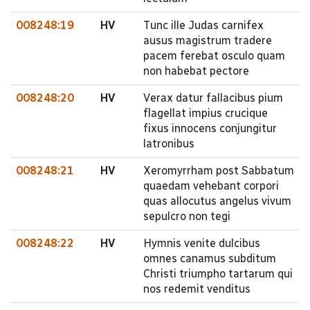
008248:19
HV
Tunc ille Judas carnifex
ausus magistrum tradere
pacem ferebat osculo quam
non habebat pectore
008248:20
HV
Verax datur fallacibus pium
flagellat impius crucique
fixus innocens conjungitur
latronibus
008248:21
HV
Xeromyrrham post Sabbatum
quaedam vehebant corpori
quas allocutus angelus vivum
sepulcro non tegi
008248:22
HV
Hymnis venite dulcibus
omnes canamus subditum
Christi triumpho tartarum qui
nos redemit venditus