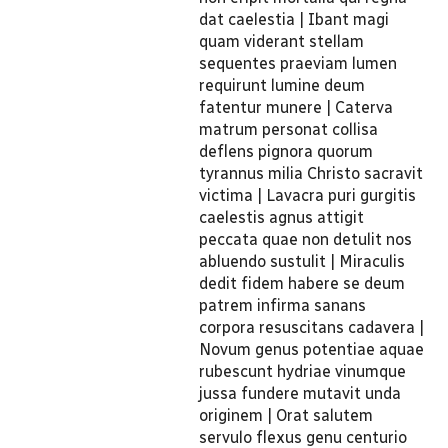
dat caelestia | Ibant magi
quam viderant stellam
sequentes praeviam lumen
requirunt lumine deum
fatentur munere | Caterva
matrum personat collisa
deflens pignora quorum
tyrannus milia Christo sacravit
victima | Lavacra puri gurgitis
caelestis agnus attigit
peccata quae non detulit nos
abluendo sustulit | Miraculis
dedit fidem habere se deum
patrem infirma sanans
corpora resuscitans cadavera |
Novum genus potentiae aquae
rubescunt hydriae vinumque
jussa fundere mutavit unda
originem | Orat salutem
servulo flexus genu centurio