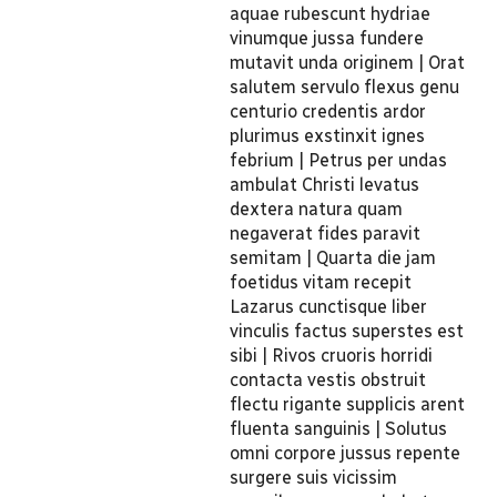
aquae rubescunt hydriae
vinumque jussa fundere
mutavit unda originem | Orat
salutem servulo flexus genu
centurio credentis ardor
plurimus exstinxit ignes
febrium | Petrus per undas
ambulat Christi levatus
dextera natura quam
negaverat fides paravit
semitam | Quarta die jam
foetidus vitam recepit
Lazarus cunctisque liber
vinculis factus superstes est
sibi | Rivos cruoris horridi
contacta vestis obstruit
flectu rigante supplicis arent
fluenta sanguinis | Solutus
omni corpore jussus repente
surgere suis vicissim