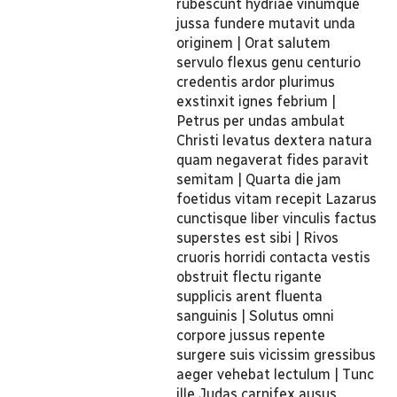
rubescunt hydriae vinumque
jussa fundere mutavit unda
originem | Orat salutem
servulo flexus genu centurio
credentis ardor plurimus
exstinxit ignes febrium |
Petrus per undas ambulat
Christi levatus dextera natura
quam negaverat fides paravit
semitam | Quarta die jam
foetidus vitam recepit Lazarus
cunctisque liber vinculis factus
superstes est sibi | Rivos
cruoris horridi contacta vestis
obstruit flectu rigante
supplicis arent fluenta
sanguinis | Solutus omni
corpore jussus repente
surgere suis vicissim gressibus
aeger vehebat lectulum | Tunc
ille Judas carnifex ausus