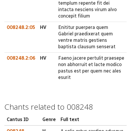
templum repente fit dei
intacta nesciens virum alvo
concepit filium
008248.2:05
HV
Enititur puerpera quem
Gabriel praedixerat quem
ventre matris gestiens
baptista clausum senserat
008248.2:06
HV
Faeno jacere pertulit praesepe
non abhorruit et lacte modico
pastus est per quem nec ales
esurit
Chants related to 008248
Cantus ID
Genre
Full text