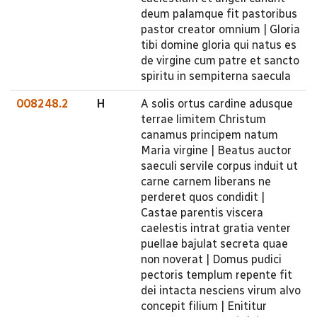
deum palamque fit pastoribus
pastor creator omnium | Gloria
tibi domine gloria qui natus es
de virgine cum patre et sancto
spiritu in sempiterna saecula
008248.2
H
A solis ortus cardine adusque
terrae limitem Christum
canamus principem natum
Maria virgine | Beatus auctor
saeculi servile corpus induit ut
carne carnem liberans ne
perderet quos condidit |
Castae parentis viscera
caelestis intrat gratia venter
puellae bajulat secreta quae
non noverat | Domus pudici
pectoris templum repente fit
dei intacta nesciens virum alvo
concepit filium | Enititur