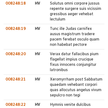
008248:18
HV
Solutus omni corpore jussus
repente surgere suis vicissim
gressibus aeger vehebat
lectulum
008248:19
HV
Tunc ille Judas carnifex
ausus magistrum tradere
pacem ferebat osculo quam
non habebat pectore
008248:20
HV
Verax datur fallacibus pium
flagellat impius crucique
fixus innocens conjungitur
latronibus
008248:21
HV
Xeromyrrham post Sabbatum
quaedam vehebant corpori
quas allocutus angelus vivum
sepulcro non tegi
008248:22
HV
Hymnis venite dulcibus