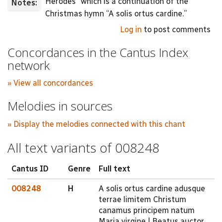
Herodes” which is a continuation of the
Notes:
Christmas hymn “A solis ortus cardine.”
Log in
to post comments
Concordances in the Cantus Index
network
» View all concordances
Melodies in sources
» Display the melodies connected with this chant
All text variants of 008248
Cantus ID
Genre
Full text
008248
H
A solis ortus cardine adusque
terrae limitem Christum
canamus principem natum
Maria virgine | Beatus auctor