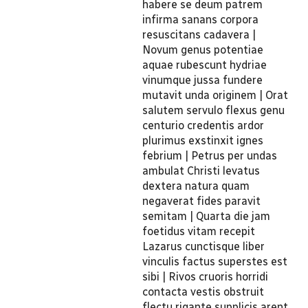
habere se deum patrem
infirma sanans corpora
resuscitans cadavera |
Novum genus potentiae
aquae rubescunt hydriae
vinumque jussa fundere
mutavit unda originem | Orat
salutem servulo flexus genu
centurio credentis ardor
plurimus exstinxit ignes
febrium | Petrus per undas
ambulat Christi levatus
dextera natura quam
negaverat fides paravit
semitam | Quarta die jam
foetidus vitam recepit
Lazarus cunctisque liber
vinculis factus superstes est
sibi | Rivos cruoris horridi
contacta vestis obstruit
flectu rigante supplicis arent