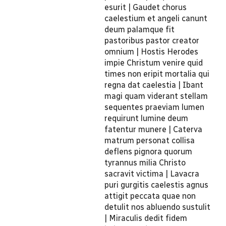
esurit | Gaudet chorus
caelestium et angeli canunt
deum palamque fit
pastoribus pastor creator
omnium | Hostis Herodes
impie Christum venire quid
times non eripit mortalia qui
regna dat caelestia | Ibant
magi quam viderant stellam
sequentes praeviam lumen
requirunt lumine deum
fatentur munere | Caterva
matrum personat collisa
deflens pignora quorum
tyrannus milia Christo
sacravit victima | Lavacra
puri gurgitis caelestis agnus
attigit peccata quae non
detulit nos abluendo sustulit
| Miraculis dedit fidem