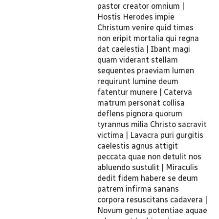
pastor creator omnium |
Hostis Herodes impie
Christum venire quid times
non eripit mortalia qui regna
dat caelestia | Ibant magi
quam viderant stellam
sequentes praeviam lumen
requirunt lumine deum
fatentur munere | Caterva
matrum personat collisa
deflens pignora quorum
tyrannus milia Christo sacravit
victima | Lavacra puri gurgitis
caelestis agnus attigit
peccata quae non detulit nos
abluendo sustulit | Miraculis
dedit fidem habere se deum
patrem infirma sanans
corpora resuscitans cadavera |
Novum genus potentiae aquae