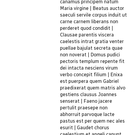
canamus principem natum
Maria virgine | Beatus auctor
saeculi servile corpus induit ut
carne carnem liberans non
perderet quod condidit |
Clausae parentis viscera
caelestis intrat gratia venter
puellae bajulat secreta quae
non noverat | Domus pudici
pectoris templum repente fit
dei intacta nesciens virum
verbo concepit filium | Enixa
est puerpera quem Gabriel
praedixerat quem matris alvo
gestiens clausus Joannes
senserat | Faeno jacere
pertulit praesepe non
abhorruit parvoque lacte
pastus est per quem nec ales
esurit | Gaudet chorus
caelestium et angeli canunt