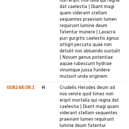
non eripit mortalia qui regna
dat caelestia | Ibant magi
quam viderant stellam
sequentes praeviam lumen
requirunt lumine deum
fatentur munere | Lavacra
puri gurgitis caelestis agnus
attigit peccata quae non
detulit nos abluendo sustulit
| Novum genus potentiae
aquae rubescunt hydriae
vinumque jussa fundere
mutavit unda originem
008248:08.1
H
Crudelis Herodes deum ad
nos venire quid times non
eripit mortalia qui regna dat
caelestia | Ibant magi quam
viderant stellam sequentes
praeviam lumen requirunt
lumine deum fatentur