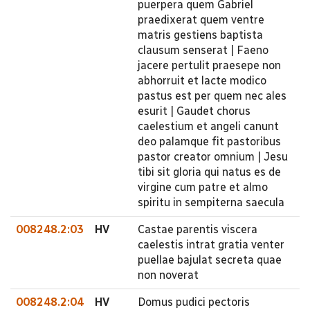
puerpera quem Gabriel
praedixerat quem ventre
matris gestiens baptista
clausum senserat | Faeno
jacere pertulit praesepe non
abhorruit et lacte modico
pastus est per quem nec ales
esurit | Gaudet chorus
caelestium et angeli canunt
deo palamque fit pastoribus
pastor creator omnium | Jesu
tibi sit gloria qui natus es de
virgine cum patre et almo
spiritu in sempiterna saecula
008248.2:03
HV
Castae parentis viscera
caelestis intrat gratia venter
puellae bajulat secreta quae
non noverat
008248.2:04
HV
Domus pudici pectoris