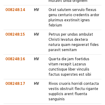
mutavit unda originem
008248:14
HV
Orat salutem servulo flexus
genu centurio credentis ardor
plurimus exstinxit ignes
febrium
008248:15
HV
Petrus per undas ambulat
Christi levatus dextera
natura quam negaverat fides
paravit semitam
008248:16
HV
Quarta die jam foetidus
vitam recepit Lazarus
cunctisque liber vinculis
factus superstes est sibi
008248:17
HV
Rivos cruoris horridi contacta
vestis obstruit flectu rigante
supplicis arent fluenta
sanguinis