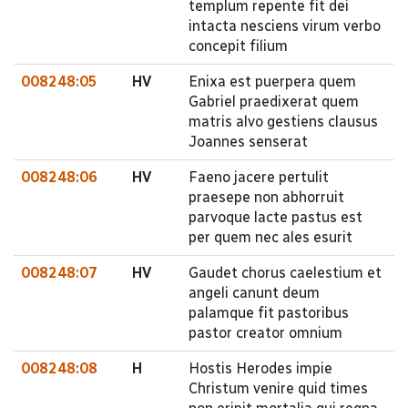
templum repente fit dei
intacta nesciens virum verbo
concepit filium
008248:05
HV
Enixa est puerpera quem
Gabriel praedixerat quem
matris alvo gestiens clausus
Joannes senserat
008248:06
HV
Faeno jacere pertulit
praesepe non abhorruit
parvoque lacte pastus est
per quem nec ales esurit
008248:07
HV
Gaudet chorus caelestium et
angeli canunt deum
palamque fit pastoribus
pastor creator omnium
008248:08
H
Hostis Herodes impie
Christum venire quid times