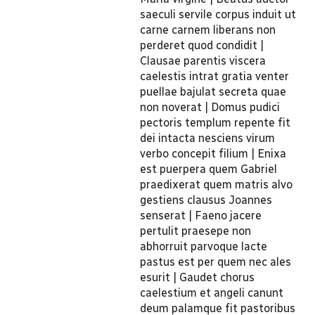
saeculi servile corpus induit ut
carne carnem liberans non
perderet quod condidit |
Clausae parentis viscera
caelestis intrat gratia venter
puellae bajulat secreta quae
non noverat | Domus pudici
pectoris templum repente fit
dei intacta nesciens virum
verbo concepit filium | Enixa
est puerpera quem Gabriel
praedixerat quem matris alvo
gestiens clausus Joannes
senserat | Faeno jacere
pertulit praesepe non
abhorruit parvoque lacte
pastus est per quem nec ales
esurit | Gaudet chorus
caelestium et angeli canunt
deum palamque fit pastoribus