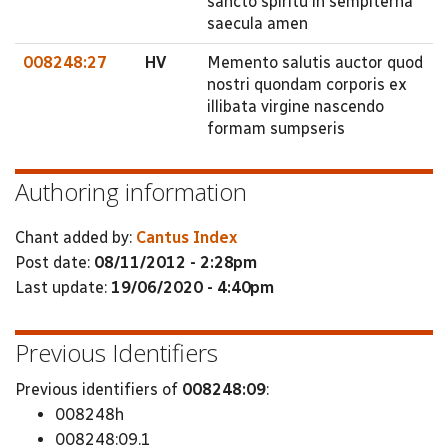
sancto spiritu in sempiterna
saecula amen
008248:27
HV
Memento salutis auctor quod
nostri quondam corporis ex
illibata virgine nascendo
formam sumpseris
Authoring information
Chant added by:
Cantus Index
Post date:
08/11/2012 - 2:28pm
Last update:
19/06/2020 - 4:40pm
Previous Identifiers
Previous identifiers of
008248:09
:
008248h
008248:09.1