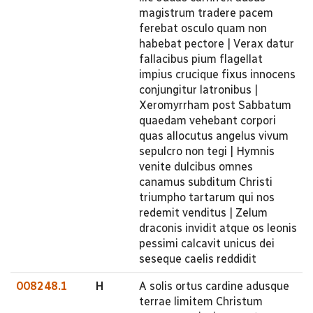
magistrum tradere pacem
ferebat osculo quam non
habebat pectore | Verax datur
fallacibus pium flagellat
impius crucique fixus innocens
conjungitur latronibus |
Xeromyrrham post Sabbatum
quaedam vehebant corpori
quas allocutus angelus vivum
sepulcro non tegi | Hymnis
venite dulcibus omnes
canamus subditum Christi
triumpho tartarum qui nos
redemit venditus | Zelum
draconis invidit atque os leonis
pessimi calcavit unicus dei
seseque caelis reddidit
008248.1
H
A solis ortus cardine adusque
terrae limitem Christum