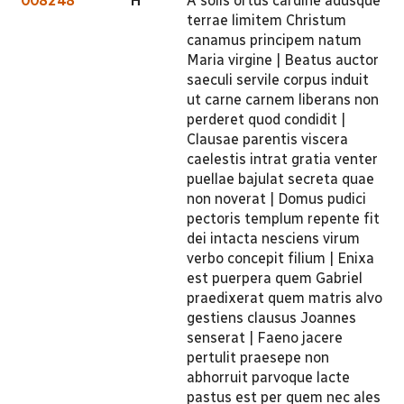
008248
H
A solis ortus cardine adusque
terrae limitem Christum
canamus principem natum
Maria virgine | Beatus auctor
saeculi servile corpus induit
ut carne carnem liberans non
perderet quod condidit |
Clausae parentis viscera
caelestis intrat gratia venter
puellae bajulat secreta quae
non noverat | Domus pudici
pectoris templum repente fit
dei intacta nesciens virum
verbo concepit filium | Enixa
est puerpera quem Gabriel
praedixerat quem matris alvo
gestiens clausus Joannes
senserat | Faeno jacere
pertulit praesepe non
abhorruit parvoque lacte
pastus est per quem nec ales