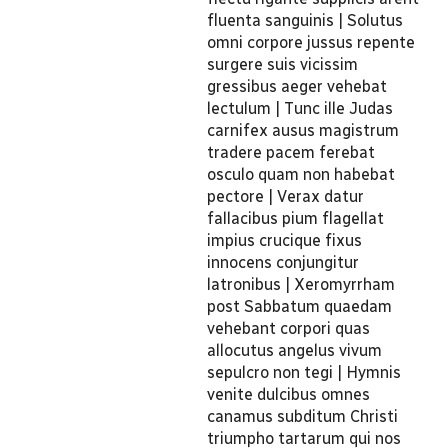
fluenta sanguinis | Solutus
omni corpore jussus repente
surgere suis vicissim
gressibus aeger vehebat
lectulum | Tunc ille Judas
carnifex ausus magistrum
tradere pacem ferebat
osculo quam non habebat
pectore | Verax datur
fallacibus pium flagellat
impius crucique fixus
innocens conjungitur
latronibus | Xeromyrrham
post Sabbatum quaedam
vehebant corpori quas
allocutus angelus vivum
sepulcro non tegi | Hymnis
venite dulcibus omnes
canamus subditum Christi
triumpho tartarum qui nos